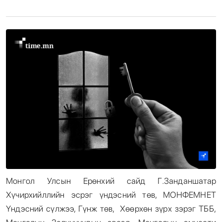
Энтертайнмент
Эрэн Сурвалжилга
Монгол Улсын Ерөнхий сайд Г.Занданшатар
Хүчирхийллийн эсрэг үндэсний төв, МОНФЕМНЕТ
Үндэсний сүлжээ, Гүнж төв, Хөөрхөн зүрх зэрэг ТББ,