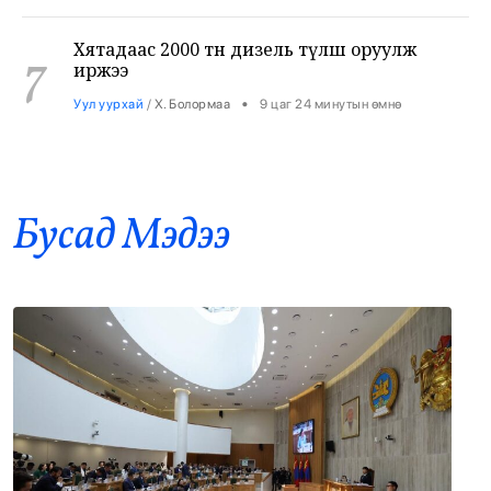
7
иржээ
•
Уул уурхай
/
Х. Болормаа
9 цаг 24 минутын өмнө
НИТХ-ын ээлжит VIII хуралдаанаар
8
иргэдээс ирүүлсэн өргөдөл, гомдлын
шийдвэрлэлтийн тайланг хэлэлцэж байна
•
Нийслэл
/
АДМИН
10 цаг 6 минутын өмнө
Бусад Mэдээ
Төмөр замчид баяр наадмаа цуцаллаа
9
•
Бодлого шийдвэр
/
Х. Болормаа
10 цаг 41 минутын өмнө
“Psychic Fever” хамтлаг: Хөгжмөөрөө хил
10
хязгаарыг давж, дэлхийн тайзнаа
хүрэхийг зорьж байна