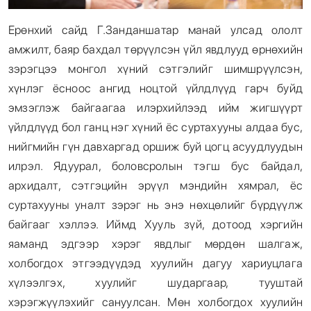
Ерөнхий сайд Г.Занданшатар манай улсад ололт
амжилт, баяр бахдал төрүүлсэн үйл явдлууд өрнөхийн
зэрэгцээ монгол хүний сэтгэлийг шимшрүүлсэн,
хүнлэг ёсноос ангид ноцтой үйлдлүүд гарч буйд
эмзэглэж байгаагаа илэрхийлээд ийм жигшүүрт
үйлдлүүд бол ганц нэг хүний ёс суртахууны алдаа бус,
нийгмийн гүн давхаргад оршиж буй цогц асуудлуудын
илрэл. Ядуурал, боловсролын тэгш бус байдал,
архидалт, сэтгэцийн эрүүл мэндийн хямрал, ёс
суртахууны уналт зэрэг нь энэ нөхцөлийг бүрдүүлж
байгааг хэллээ. Иймд Хууль зүй, дотоод хэргийн
яаманд эдгээр хэрэг явдлыг мөрдөн шалгаж,
холбогдох этгээдүүдэд хуулийн дагуу хариуцлага
хүлээлгэх, хуулийг шударгаар, тууштай
хэрэгжүүлэхийг сануулсан. Мөн холбогдох хуулийн