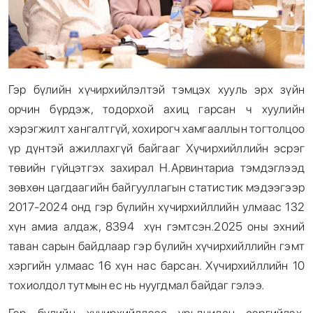
Гэр бүлийн хүчирхийлэлтэй тэмцэх хууль эрх зүйн
орчин бүрдэж, тодорхой ахиц гарсан ч хуулийн
хэрэгжилт хангалтгүй, хохирогч хамгааллын тогтолцоо
үр дүнтэй ажиллахгүй байгааг Хүчирхийллийн эсрэг
төвийн гүйцэтгэх захирал Н.Арвинтариа тэмдэглээд
зөвхөн цагдаагийн байгууллагын статистик мэдээгээр
2017-2024 онд гэр бүлийн хүчирхийллийн улмаас 132
хүн амиа алдаж, 8394 хүн гэмтсэн.2025 оны эхний
таван сарын байдлаар гэр бүлийн хүчирхийллийн гэмт
хэргийн улмаас 16 хүн нас барсан. Хүчирхийллийн 10
тохиолдол тутмын ес нь нуугдмал байдаг гэлээ.