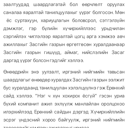
заалтуудад шаардлагатай бол өөрчлөлт оруулах
саналаа яаралтай танилцуулахыг үүрэг болгосон. Мөн
ёс суртахуун, хариуцлагын боловсрол, сэтгэлзүйн
дэмжлэг, гэр бүлийн хүчирхийллээс урьдчилан
сэргийлэх чиглэлээр яаралтай цогц арга хэмжээ авч
ажиллахыг Засгийн газрын өргөтгөсөн хуралдаанаар
Засгийн газрын гишүүд, аймаг, нийслэлийн Засаг
даргад үүрэг болсон гэдгийг хэллээ.
Өнөөдрийн энэ уулзалт, иргэний нийгмийн тавьсан
шаардлагыг өнөөдөр хуралдах Засгийн газрын ээлжит
бус хуралдаанд танилцуулан хэлэлцүүлнэ гэж Ерөнхий
сайд хэллээ. “Нэг ч хүн хохирох ёсгүй” гэсэн уриа
бүхий компанит ажил эхлүүлж манлайлан оролцохоо
илэрхийлээд Ерөнхий сайдын дэргэд Хүчирхийллийн
эсрэг үндэсний хороо байгуулж, иргэний нийгмийн
төлөөллийг хамтарч ажиллахыг урилаа.