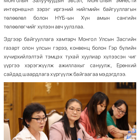
Монголын Залуучуудын эвсэл, Монголын эмнести
интернешнл зэрэг иргэний нийгмийн байгууллагын
төлөөлөл болон НҮБ-ын Хүн амын сангийн
төлөөлөгчийг хүлээн авч уулзлаа.
Эдгээр байгууллага хамтарч Монгол Улсын Засгийн
газарт олон улсын гэрээ, конвенц болон Гэр бүлийн
хүчирхийлэлтэй тэмцэх тухай хуулиар хүлээсэн чиг
үүргээ хэрэгжүүлж ажиллахыг сануулж, Ерөнхий
сайдад шаардлага хүргүүлж байгаагаа мэдэгдлээ.