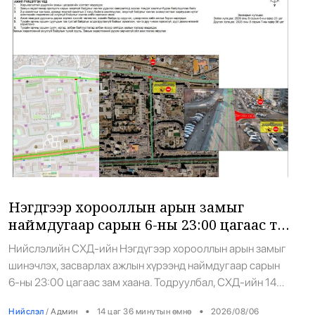
17
шатны ТЭЗҮ-ийг боловсруулах ажил 90
хувийн гүйцэтгэлтэй байна
боловсруулалтын ажлын гүйцэтгэл 90 […]
•
Нийслэл
/
АДМИН
14 цаг 30 минутын өмнө
Нэгдүгээр хорооллын арын замыг
18
наймдугаар сарын 6-ны 23:00 цагаас түр
хааж, борооны ус зайлуулах шугамын
хөндлөн сэтэлгээ хийнэ
•
Нийслэл
/
АДМИН
14 цаг 36 минутын өмнө
Иран, Оман Хормузын хоолойн шинэ
19
Нэгдүгээр хорооллын арын замыг
усан замын талаар тохиролцоонд
ойртлоо
наймдугаар сарын 6-ны 23:00 цагаас түр
хааж, борооны ус зайлуулах шугамын
•
Дэлхий
/
АДМИН
14 цаг 47 минутын өмнө
Нийслэлийн СХД-ийн Нэгдүгээр хорооллын арын замыг
хөндлөн сэтэлгээ хийнэ
шинэчлэх, засварлах ажлын хүрээнд наймдугаар сарын
6-ны 23:00 цагаас зам хаана. Тодруулбал, СХД-ийн 14
АНУ-ын Элчин сайдын яам шатахууны
дүгээр хороо Цамбагаравын уулзвар, 11 дүгээр
хомсдолын талаар иргэддээ
•
•
Нийслэл
/
Админ
14 цаг 36 минутын өмнө
2026/08/06