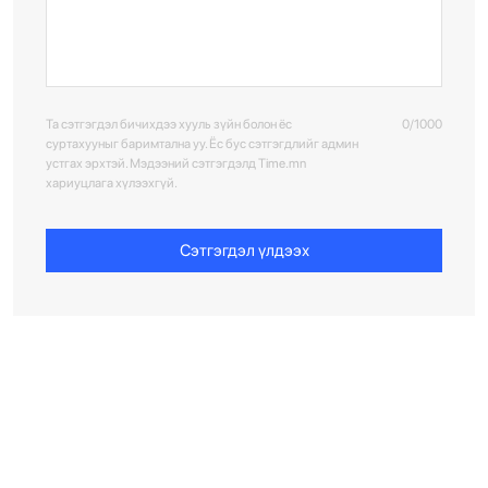
Та сэтгэгдэл бичихдээ хууль зүйн болон ёс
0/1000
суртахууныг баримтална уу. Ёс бус сэтгэгдлийг админ
устгах эрхтэй. Мэдээний сэтгэгдэлд Time.mn
хариуцлага хүлээхгүй.
Сэтгэгдэл үлдээх