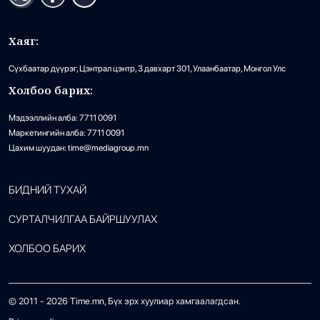
Хаяг:
Сүхбаатар дүүрэг, Цэнтрал цэнтр, 3 давхарт 301, Улаанбаатар, Монгол Улс
Холбоо барих:
Мэдээллийн алба: 7711 0091
Маркетингийн алба: 7711 0091
Цахим шуудан: time@mediagroup.mn
БИДНИЙ ТУХАЙ
СУРТАЛЧИЛГАА БАЙРШУУЛАХ
ХОЛБОО БАРИХ
© 2011 -
2026
Time.mn, Бүх эрх хуулиар хамгаалагдсан.