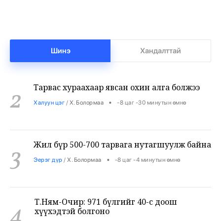
1
иргэншил олгох журмыг хязгаарлахыг
дахин оролдлоо
•
Дэлхий
/
АДМИН
-8 цаг -56 минутын өмнө
Шинэ
Хандалттай
Тарвас хураахаар явсан охин алга болжээ
2
•
Халуун цэг
/
Х. Болормаа
-8 цаг -30 минутын өмнө
Жил бүр 500-700 тарвага нутагшуулж байна
3
•
Эерэг дүр
/
Х. Болормаа
-8 цаг -4 минутын өмнө
Т.Ням-Очир: 971 бүлгийг 40-өөс доош
4
хүүхэдтэй болгоно
•
Боловсрол
/
Х. Болормаа
7 цаг 55 минутын өмнө