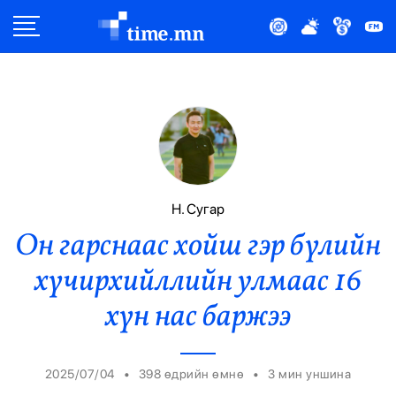
Улс Төр
Нийгэм
Эдийн Засаг
Дэлхий
Н. Сугар
Он гарснаас хойш гэр бүлийн
Нийтлэлчийн Булан
хүчирхийллийн улмаас 16
Эрүүл Мэнд
хүн нас баржээ
Орон Нутаг
•
•
2025/07/04
398 өдрийн өмнө
3
мин уншина
Спорт