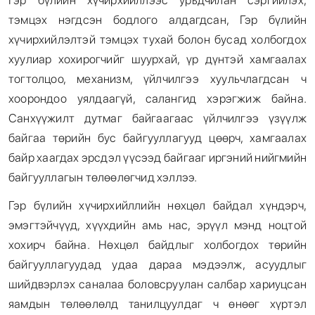
Гэр бүлийн хүчирхийллээс урьдчилан сэргийлэх,
тэмцэх нэгдсэн бодлого алдагдсан, Гэр бүлийн
хүчирхийлэлтэй тэмцэх тухай болон бусад холбогдох
хуулиар хохирогчийг шуурхай, үр дүнтэй хамгаалах
тогтолцоо, механизм, үйлчилгээ хуульчлагдсан ч
хоорондоо уялдаагүй, салангид хэрэгжиж байна.
Санхүүжилт дутмаг байгаагаас үйлчилгээ үзүүлж
байгаа төрийн бус байгууллагууд цөөрч, хамгаалах
байр хаагдах эрсдэл үүсээд байгааг иргэний нийгмийн
байгууллагын төлөөлөгчид хэллээ.
Гэр бүлийн хүчирхийллийн нөхцөл байдал хүндэрч,
эмэгтэйчүүд, хүүхдийн амь нас, эрүүл мэнд ноцтой
хохирч байна. Нөхцөл байдлыг холбогдох төрийн
байгууллагуудад удаа дараа мэдээлж, асуудлыг
шийдвэрлэх саналаа боловсруулан салбар хариуцсан
яамдын төлөөлөлд танилцуулдаг ч өнөөг хүртэл