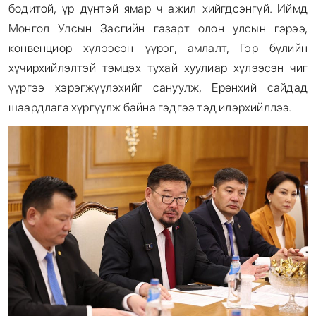
бодитой, үр дүнтэй ямар ч ажил хийгдсэнгүй. Иймд
Монгол Улсын Засгийн газарт олон улсын гэрээ,
конвенциор хүлээсэн үүрэг, амлалт, Гэр бүлийн
хүчирхийлэлтэй тэмцэх тухай хуулиар хүлээсэн чиг
үүргээ хэрэгжүүлэхийг сануулж, Ерөнхий сайдад
шаардлага хүргүүлж байна гэдгээ тэд илэрхийллээ.