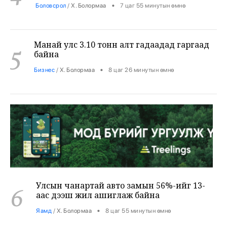
Манай улс 3.10 тонн алт гадаадад гаргаад
5
байна
•
Бизнес
/
Х. Болормаа
8 цаг 26 минутын өмнө
Улсын чанартай авто замын 56%-ийг 13-
6
аас дээш жил ашиглаж байна
•
Яамд
/
Х. Болормаа
8 цаг 55 минутын өмнө
Хятадаас 2000 тн дизель түлш оруулж