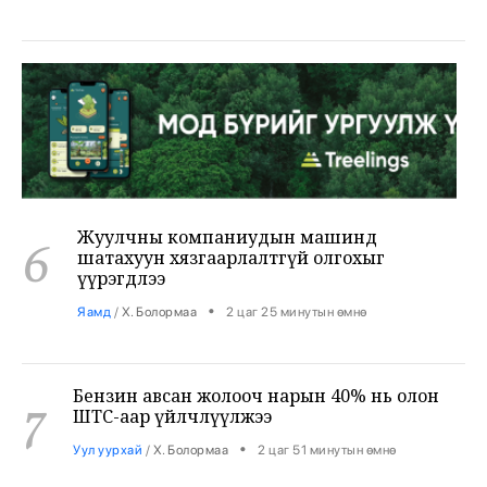
Жуулчны компаниудын машинд
6
шатахуун хязгаарлалтгүй олгохыг
үүрэгдлээ
•
Яамд
/
Х. Болормаа
2 цаг 25 минутын өмнө
Бензин авсан жолооч нарын 40% нь олон
7
ШТС-аар үйлчлүүлжээ
•
Уул уурхай
/
Х. Болормаа
2 цаг 51 минутын өмнө
АНУ, Ираны хурцадмал байдал газрын