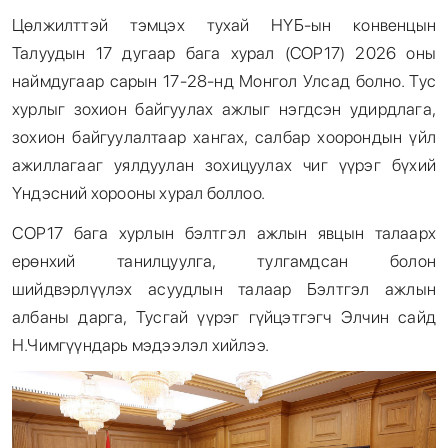
Цөлжилттэй тэмцэх тухай НҮБ-ын конвенцын
Талуудын 17 дугаар бага хурал (COP17) 2026 оны
наймдугаар сарын 17-28-нд Монгол Улсад болно. Тус
хурлыг зохион байгуулах ажлыг нэгдсэн удирдлага,
зохион байгуулалтаар хангах, салбар хоорондын үйл
ажиллагааг уялдуулан зохицуулах чиг үүрэг бүхий
Үндэсний хорооны хурал боллоо.
СОР17 бага хурлын бэлтгэл ажлын явцын талаарх
ерөнхий танилцуулга, тулгамдсан болон
шийдвэрлүүлэх асуудлын талаар Бэлтгэл ажлын
албаны дарга, Тусгай үүрэг гүйцэтгэгч Элчин сайд
Н.Чимгүүндарь мэдээлэл хийлээ.