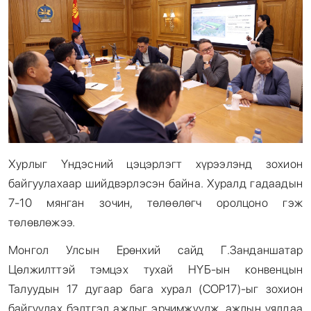
Хурлыг Үндэсний цэцэрлэгт хүрээлэнд зохион
байгуулахаар шийдвэрлэсэн байна. Хуралд гадаадын
7-10 мянган зочин, төлөөлөгч оролцоно гэж
төлөвлөжээ.
Монгол Улсын Ерөнхий сайд Г.Занданшатар
Цөлжилттэй тэмцэх тухай НҮБ-ын конвенцын
Талуудын 17 дугаар бага хурал (COP17)-ыг зохион
байгуулах бэлтгэл ажлыг эрчимжүүлж, ажлын уялдаа