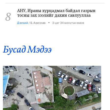
8
тосны зах зээлийг дахин савлууллаа
•
Дэлхий
/
Б. Ариунаа
3 цаг 34 минутын өмнө
Б.Пүрэвдагва: 8 салбарын 103
9
үйлчилгээний бүртгэлийг цуцалснаар
бизнес эрхлэхэд таатай нөхцөл бүрдэнэ
•
Нийслэл
/
Б. Ариунаа
3 цаг 43 минутын өмнө
Бусад Mэдээ
Оросоос 301 вагон шатахуун оруулж
10
иржээ
•
Бодлого шийдвэр
/
Х. Болормаа
4 цаг 29 минутын өмнө
“Долфин” хар салхи Хятадыг чиглэн
11
ойртож байна