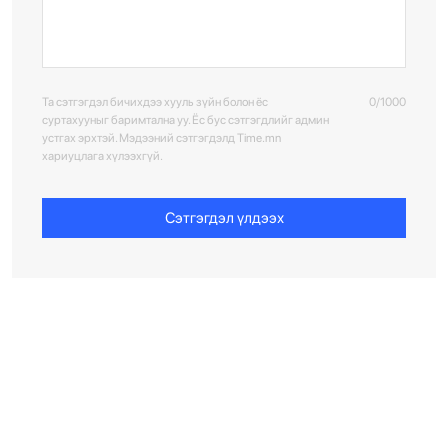
Та сэтгэгдэл бичихдээ хууль зүйн болон ёс
0/1000
суртахууныг баримтална уу. Ёс бус сэтгэгдлийг админ
устгах эрхтэй. Мэдээний сэтгэгдэлд Time.mn
хариуцлага хүлээхгүй.
Сэтгэгдэл үлдээх