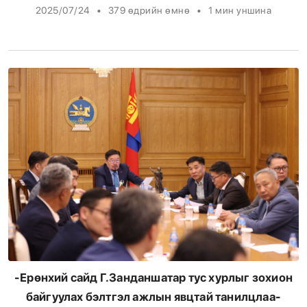
•
•
2025/07/24
379 өдрийн өмнө
1
мин уншина
Энтертайнмент
Эрэн Сурвалжилга
-Ерөнхий сайд Г.Занданшатар тус хурлыг зохион
байгуулах бэлтгэл ажлын явцтай танилцлаа-