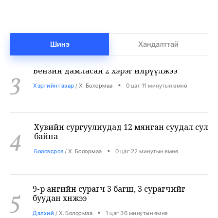
•
Бизнес
/
Х. Болормаа
-1 цаг -9 минутын өмнө
Бензин дамласан 2 хэрэг илрүүлжээ
3
Шинэ
Хандалттай
•
Хэргийн газар
/
Х. Болормаа
0 цаг 11 минутын өмнө
Хувийн сургуулиудад 12 мянган суудал сул
4
байна
•
Боловсрол
/
Х. Болормаа
0 цаг 22 минутын өмнө
9-р ангийн сурагч 3 багш, 3 сурагчийг
5
буудан хөнөөжээ
•
Дэлхий
/
Х. Болормаа
1 цаг 36 минутын өмнө