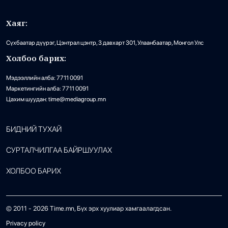
Хаяг:
Сүхбаатар дүүрэг, Цэнтрал цэнтр, 3 давхарт 301, Улаанбаатар, Монгол Улс
Холбоо барих:
Мэдээллийн алба: 7711 0091
Маркетингийн алба: 7711 0091
Цахим шуудан: time@mediagroup.mn
БИДНИЙ ТУХАЙ
СУРТАЛЧИЛГАА БАЙРШУУЛАХ
ХОЛБОО БАРИХ
© 2011 -
2026
Time.mn, Бүх эрх хуулиар хамгаалагдсан.
Privacy policy