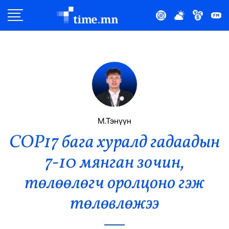
Улс Төр
Нийгэм
Эдийн Засаг
Дэлхий
М.Тэнүүн
COP17 бага хуралд гадаадын
Нийтлэлчийн Булан
7-10 мянган зочин,
Эрүүл Мэнд
төлөөлөгч оролцоно гэж
Орон Нутаг
төлөвлөжээ
Спорт