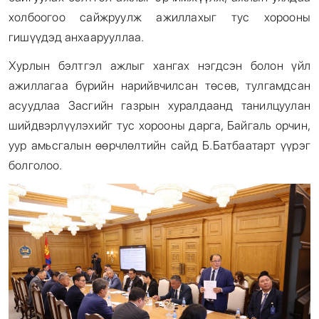
холбоогоо сайжруулж ажиллахыг тус хорооны
гишүүдэд анхаарууллаа.
Хурлын бэлтгэл ажлыг хангах нэгдсэн болон үйл
ажиллагаа бүрийн нарийвчилсан төсөв, тулгамдсан
асуудлаа Засгийн газрын хуралдаанд танилцуулан
шийдвэрлүүлэхийг тус хорооны дарга, Байгаль орчин,
уур амьсгалын өөрчлөлтийн сайд Б.Батбаатарт үүрэг
болголоо.