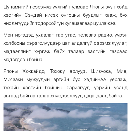
Цунамигийн сэрэмжлүүлгийн улмаас Японы зүүн хойд
хэсгийн Сэндай нисэх онгоцны буудлыг хааж, бүх
нислэгүүдийг тодорхойгүй хугацаагаар цуцлажээ.
Мөн иргэдэд ухаалаг гар утас, телевиз радио, үүрэн
холбооны хэрэгслүүдээр цаг алдалгүй сэрэмжлүүлэг,
мэдээллийг хүргэж байх талаар засгийн газраас
мэдэгдсэн байна.
Японы Хоккайдо, Тохокү арлууд, Шизүока, Мие,
Миязаки мужуудын эргийн бүс хэдийнээ үерлэж,
тухайн хэсгийн байшин барилгууд үерийн усанд
автаад байгаа талаарх мэдээллүүд цацагдаад байна.