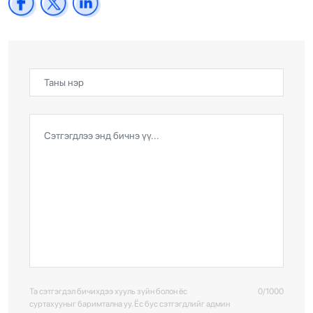
Та сэтгэгдэл бичихдээ хууль зүйн болон ёс
0/1000
суртахууныг баримтална уу. Ёс бус сэтгэгдлийг админ