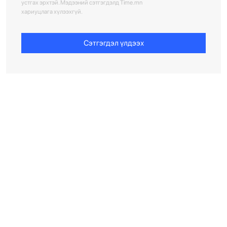
устгах эрхтэй. Мэдээний сэтгэгдэлд Time.mn
хариуцлага хүлээхгүй.
Сэтгэгдэл үлдээх