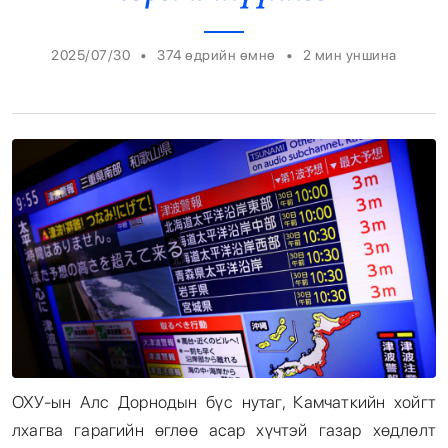
Энтертайнмент
•
•
2025/07/30
374 өдрийн өмнө
2
мин уншина
Эрэн Сурвалжилга
ОХУ-ын Алс Дорнодын бүс нутаг, Камчаткийн хойгт
лхагва гарагийн өглөө асар хүчтэй газар хөдлөлт