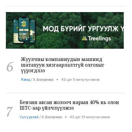
Жуулчны компаниудын машинд
6
шатахуун хязгаарлалтгүй олгохыг
үүрэгдлээ
•
Яамд
/
Х. Болормаа
42 цаг 5 минутын өмнө
Бензин авсан жолооч нарын 40% нь олон
7
ШТС-аар үйлчлүүлжээ
•
Уул уурхай
/
Х. Болормаа
42 цаг 31 минутын өмнө
АНУ, Ираны хурцадмал байдал газрын
8
тосны зах зээлийг дахин савлууллаа