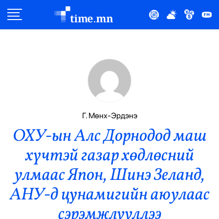
Улс Төр
Нийгэм
Эдийн Засаг
Дэлхий
Г. Мөнх-Эрдэнэ
ОХУ-ын Алс Дорнодод маш
Нийтлэлчийн Булан
хүчтэй газар хөдлөсний
Эрүүл Мэнд
улмаас Япон, Шинэ Зеланд,
Орон Нутаг
АНУ-д цунамигийн аюулаас
сэрэмжлүүллээ
Спорт