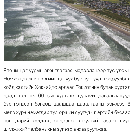
Японы цаг уурын агентлагаас мэдээлснээр тус улсын
Номхон далайн эргийн дагуух бүс нутгууд, тодруулбал
хойд хэсгийн Хоккайдо арлаас Токиогийн булан хүртэл
дээд тал нь 60 см хүртэлх цунами давалгаанууд
бүртгэгдсэн бөгөөд цаашдаа давалгааны хэмжээ 3
метр хүрч нэмэгдэх тул оршин суугчдыг эргийн бүсээс
нэн даруй холдож, өндөрлөг аюулгүй газарт нүүн
шилжихийг албаныхны зүгээс анхааруулжээ.