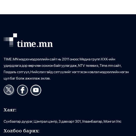
агуулахын орчимд наймдугаар сарын 2-нд авсан хиймэл
дагуулын зурагт их хэмжээний […]
TIME.MN мэдээ мэдээллийн сайт нь 2011 оноос Медиа групп ХХК-ийн
удирдлага дор өөрчлөн зохион байгуулагдаж, NTV телевиз, Time.mn сайт,
Гоодаль сэтгүүл, Нийслэл гайд сэтгүүлийг нэгтгэсэн хэвлэл мэдээллийн нэгэн
цул баг болж ажиллаж эхлэв.
Хаяг:
Сүхбаатар дүүрэг, Цэнтрал цэнтр, 3 давхарт 301, Улаанбаатар, Монгол Улс
Холбоо барих: