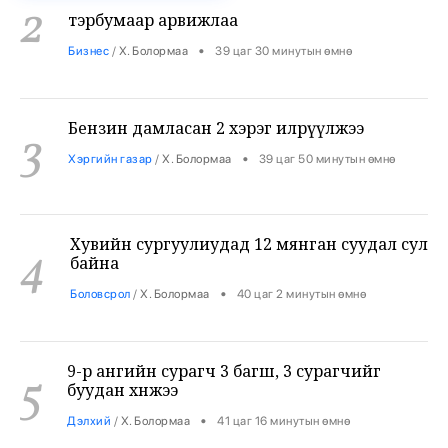
Бензин дамласан 2 хэрэг илрүүлжээ
3
•
Хэргийн газар
/
Х. Болормаа
39 цаг 50 минутын өмнө
Хувийн сургуулиудад 12 мянган суудал сул
4
байна
•
Боловсрол
/
Х. Болормаа
40 цаг 2 минутын өмнө
9-р ангийн сурагч 3 багш, 3 сурагчийг
5
буудан хөнөөжээ
•
Дэлхий
/
Х. Болормаа
41 цаг 16 минутын өмнө