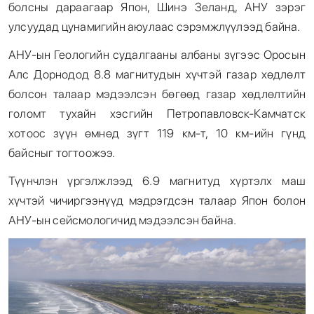
болсны дараагаар Япон, Шинэ Зеланд, АНУ зэрэг
улсуудад цунамигийн аюулаас сэрэмжлүүлээд байна.
АНУ-ын Геологийн судалгааны албаны зүгээс Оросын
Алс Дорнодод 8.8 магнитудын хүчтэй газар хөдлөлт
болсон талаар мэдээлсэн бөгөөд газар хөдлөлтийн
голомт тухайн хэсгийн Петропавловск-Камчатск
хотоос зүүн өмнөд зүгт 119 км-т, 10 км-ийн гүнд
байсныг тогтоожээ.
Түүнчлэн үргэлжлээд 6.9 магнитуд хүртэлх маш
хүчтэй чичиргээнүүд мэдрэгдсэн талаар Япон болон
АНУ-ын сейсмологичид мэдээлсэн байна.