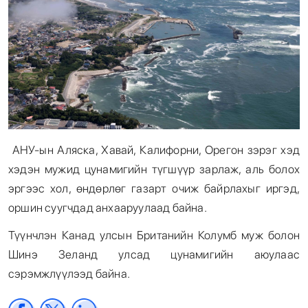
АНУ-ын Аляска, Хавай, Калифорни, Орегон зэрэг хэд
хэдэн мужид цунамигийн түгшүүр зарлаж, аль болох
эргээс хол, өндөрлөг газарт очиж байрлахыг иргэд,
оршин суугчдад анхааруулаад байна.
Түүнчлэн Канад улсын Британийн Колумб муж болон
Шинэ Зеланд улсад цунамигийн аюулаас
сэрэмжлүүлээд байна.