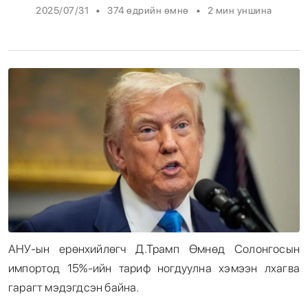
•
•
2025/07/31
374 өдрийн өмнө
2
мин уншина
Энтертайнмент
Эрэн Сурвалжилга
АНУ-ын ерөнхийлөгч Д.Трамп Өмнөд Солонгосын
импортод 15%-ийн тариф ногдуулна хэмээн лхагва
гарагт мэдэгдсэн байна.