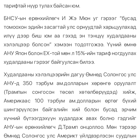
тарифтай нүүр тулах байсан юм.
БНСУ-ын ерөнхийлөгч И Жэ Мюн уг гэрээг “бусад
томоохон эдийн засагтай улс орнуудтай харьцуулахад
илүү дээр биш юм аа гэхэд эн тэнцүү худалдааны
хэлэлцээр болсон” хэмээн тодотгожээ. Үүний өмнө
АНУ Япон болон ЕХ-той мөн л 15%-ийн тариф ногдуулах
худалдааны гэрээг байгуулсан билээ.
Худалдааны хэлэлцээрийн дагуу Өмнөд Солонгос улс
АНУ-д 350 тэрбум ам.долларын хөрөнгө оруулалт
(Трампын сонгосон төсөл хөтөлбөрүүдэд) хийж,
Америкаас 100 тэрбум ам.долларын өртөг бүхий
шингэрүүлсэн байгалийн хий болон бусад эрчим
хүчний бүтээгдэхүүн худалдаж авах болно гэдгийг
АНУ-ын ерөнхийлөгч Д.Трамп онцоллоо. Мөн тэрээр
Өмнөд Солонгос улс Америкт үйлдвэрлэсэн суудлын