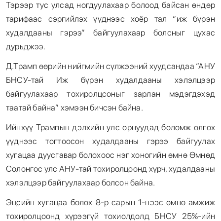
Тэрээр тус улсад ногдуулахаар болоод байсан өндөр
тарифаас сэргийлэх үүднээс хоёр тал “иж бүрэн
худалдааны гэрээ” байгуулахаар болсныг цухас
дурьджээ.
Д.Трамп өөрийн нийгмийн сүлжээний хуудсандаа “АНУ
БНСУ-тай Иж бүрэн худалдааны хэлэлцээр
байгуулахаар тохиролцсоныг зарлан мэдэгдэхэд
таатай байна” хэмээн бичсэн байна.
Ийнхүү Трампын дэлхийн улс орнуудад боломж олгох
үүднээс тогтоосон худалдааны гэрээ байгуулах
хугацаа дуусгавар болохоос нэг хоногийн өмнө Өмнөд
Солонгос улс АНУ-тай тохиролцоонд хүрч, худалдааны
хэлэлцээр байгуулахаар болсон байна.
Эцсийн хугацаа болох 8-р сарын 1-нээс өмнө амжиж
тохиролцоонд хүрээгүй тохиолдолд БНСУ 25%-ийн