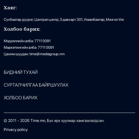
Хаяг:
Сүхбаатар дүүрэг, Цэнтрал цэнтр, 3 давхарт 301, Улаанбаатар, Монгол Улс
Холбоо барих:
Мэдээллийн алба: 7711 0091
Маркетингийн алба: 7711 0091
Цахим шуудан: time@mediagroup.mn
БИДНИЙ ТУХАЙ
СУРТАЛЧИЛГАА БАЙРШУУЛАХ
ХОЛБОО БАРИХ
© 2011 -
2026
Time.mn, Бүх эрх хуулиар хамгаалагдсан.
Privacy policy