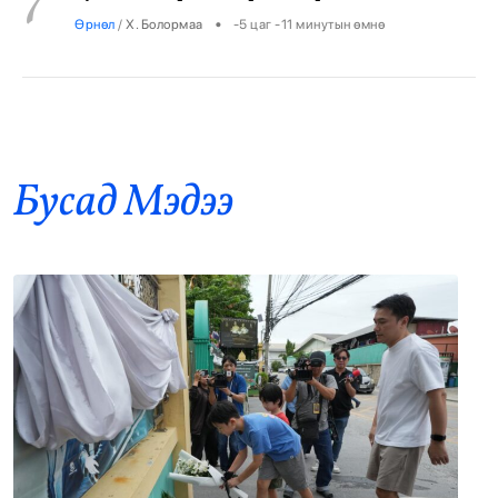
Дэлхийн шилдэг 100 их сургуульд тэнцсэн
8
оюутнууд Төрийн ордны гадаа суулт хийж
байна
•
Боловсрол
/
Х. Болормаа
-5 цаг -5 минутын өмнө
Бусад Mэдээ
Дэлхийн адууны өдрийн уралдаанд уясан
9
хүлэг нь түрүүлсэн уяачдыг шагналаа
•
Ерөнхийлөгч
/
Х. Болормаа
-4 цаг -41 минутын өмнө
Монгол судлалыг хөгжүүлж байгаа
10
эрхмүүдийг шагналаа
•
Ерөнхийлөгч
/
Х. Болормаа
-4 цаг -14 минутын өмнө