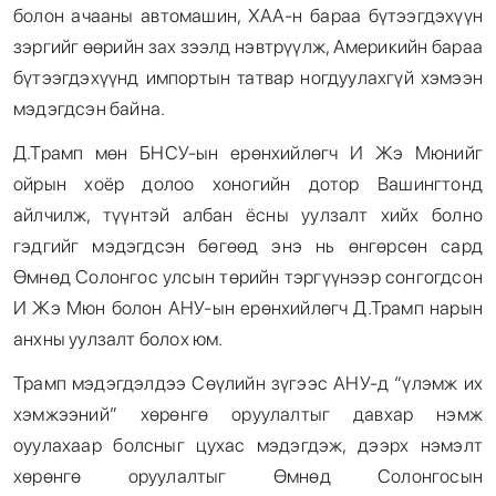
болон ачааны автомашин, ХАА-н бараа бүтээгдэхүүн
зэргийг өөрийн зах зээлд нэвтрүүлж, Америкийн бараа
бүтээгдэхүүнд импортын татвар ногдуулахгүй хэмээн
мэдэгдсэн байна.
Д.Трамп мөн БНСУ-ын ерөнхийлөгч И Жэ Мюнийг
ойрын хоёр долоо хоногийн дотор Вашингтонд
айлчилж, түүнтэй албан ёсны уулзалт хийх болно
гэдгийг мэдэгдсэн бөгөөд энэ нь өнгөрсөн сард
Өмнөд Солонгос улсын төрийн тэргүүнээр сонгогдсон
И Жэ Мюн болон АНУ-ын ерөнхийлөгч Д.Трамп нарын
анхны уулзалт болох юм.
Трамп мэдэгдэлдээ Сөүлийн зүгээс АНУ-д “үлэмж их
хэмжээний” хөрөнгө оруулалтыг давхар нэмж
оуулахаар болсныг цухас мэдэгдэж, дээрх нэмэлт
хөрөнгө оруулалтыг Өмнөд Солонгосын