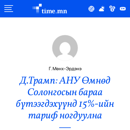
Улс Төр
Нийгэм
Эдийн Засаг
Дэлхий
Г. Мөнх-Эрдэнэ
Д.Трамп: АНУ Өмнөд
Нийтлэлчийн Булан
Солонгосын бараа
Эрүүл Мэнд
бүтээгдэхүүнд 15%-ийн
Орон Нутаг
тариф ногдуулна
Спорт