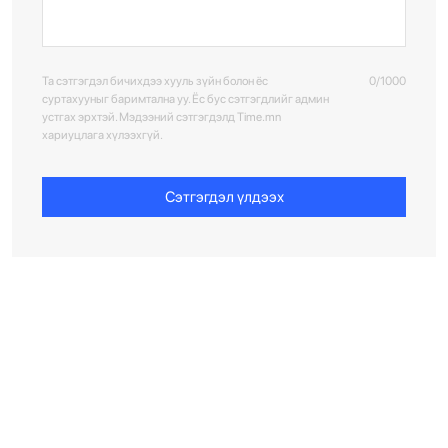
Та сэтгэгдэл бичихдээ хууль зүйн болон ёс
0/1000
суртахууныг баримтална уу. Ёс бус сэтгэгдлийг админ
устгах эрхтэй. Мэдээний сэтгэгдэлд Time.mn
хариуцлага хүлээхгүй.
Сэтгэгдэл үлдээх