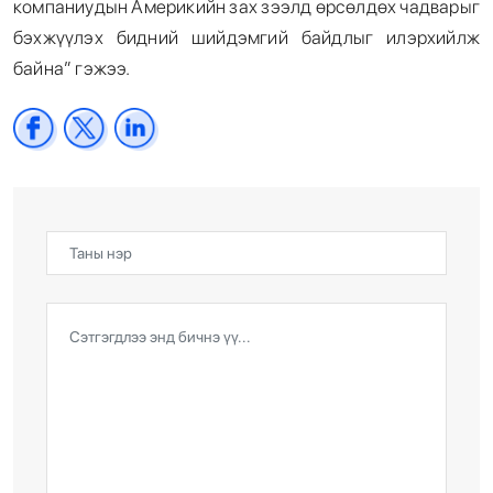
компаниудын Америкийн зах зээлд өрсөлдөх чадварыг
бэхжүүлэх бидний шийдэмгий байдлыг илэрхийлж
байна” гэжээ.