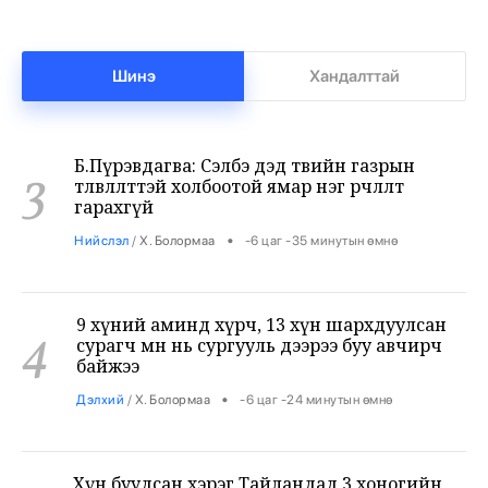
2
•
Сонин хачин
/
Х. Болормаа
-6 цаг -36 минутын өмнө
Шинэ
Хандалттай
Б.Пүрэвдагва: Сэлбэ дэд төвийн газрын
3
төлөвлөлттэй холбоотой ямар нэг өөрчлөлт
гарахгүй
•
Нийслэл
/
Х. Болормаа
-6 цаг -35 минутын өмнө
9 хүний аминд хүрч, 13 хүн шархдуулсан
4
сурагч өмнө нь сургууль дээрээ буу авчирч
байжээ
•
Дэлхий
/
Х. Болормаа
-6 цаг -24 минутын өмнө
Хүн буудсан хэрэг Тайландад 3 хоногийн
5
дараа дахин гарлаа
•