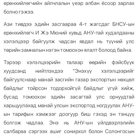
ерөнхийлөгчийн айлчлалын үеэр албан ёсоор зарлах
болно гэжээ.
Ази тивдээ эдийн засгаараа 4-т жагсдаг БНСУ-ын
ерөнхийлөгч И Жэ Мюний хувьд АНУ-тай худалдааны
хэлэлцээр байгуулж чадсан явдал нь түүний улс
төрийн замналын нэгэн томоохон ялалт болоод байна.
Тэрээр хэлэлцээрийн талаар өөрийн фэйсбүүк
хуудсанд нийтлэхдээ “Энэхүү хэлэлцээрийг
байгуулснаар манай засгийн газар экспортын нөхцөл
байдлыг тойрсон тодорхойгүй байдлыг үгүй хийж,
бусад томоохон эдийн засагтай улс орнуудтай
харьцуулахад манай улсын экспортод ногдуулах АНУ-
ын тарифын хэмжээг доогуур биш гэхэд эн тэнцүү
болгож чадлаа. Энэ нь АНУ-ын үйлдвэрлэлийн
салбараа сэргээх ашиг сонирхол болон Солонгосын