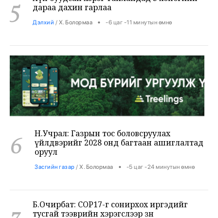
Дэлхий
/
Х. Болормаа
-6 цаг -11 минутын өмнө
Н.Учрал: Газрын тос боловсруулах
6
үйлдвэрийг 2028 онд багтаан ашиглалтад
оруул
•
Засгийн газар
/
Х. Болормаа
-5 цаг -24 минутын өмнө
Б.Очирбат: COP17-г сонирхох иргэдийг
7
тусгай тээврийн хэрэгслээр зөөнө
•
Өрнөл
/
Х. Болормаа
-5 цаг -11 минутын өмнө