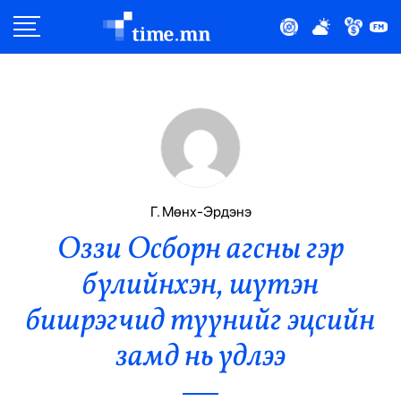
Улс Төр
Нийгэм
Эдийн Засаг
Дэлхий
Г. Мөнх-Эрдэнэ
Оззи Осборн агсны гэр
Нийтлэлчийн Булан
бүлийнхэн, шүтэн
Эрүүл Мэнд
бишрэгчид түүнийг эцсийн
Орон Нутаг
замд нь үдлээ
Спорт