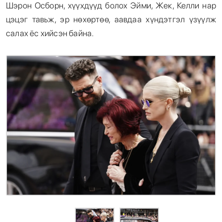
Шэрон Осборн, хүүхдүүд болох Эйми, Жек, Келли нар
цэцэг тавьж, эр нөхөртөө, аавдаа хүндэтгэл үзүүлж
салах ёс хийсэн байна.