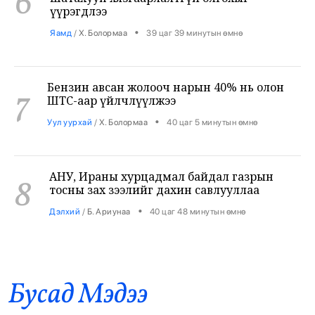
Бензин авсан жолооч нарын 40% нь олон
7
ШТС-аар үйлчлүүлжээ
•
Уул уурхай
/
Х. Болормаа
40 цаг 5 минутын өмнө
АНУ, Ираны хурцадмал байдал газрын
8
тосны зах зээлийг дахин савлууллаа
•
Дэлхий
/
Б. Ариунаа
40 цаг 48 минутын өмнө
Б.Пүрэвдагва: 8 салбарын 103
9
үйлчилгээний бүртгэлийг цуцалснаар
бизнес эрхлэхэд таатай нөхцөл бүрдэнэ
•
Нийслэл
/
Б. Ариунаа
40 цаг 57 минутын өмнө
Бусад Mэдээ