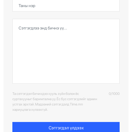
Та сэтгэгдэл бичихдээ хууль зүйн болон ёс
0/1000
суртахууныг баримтална уу. Ёс бус сэтгэгдлийг админ
устгах эрхтэй. Мэдээний сэтгэгдэлд Time.mn
хариуцлага хүлээхгүй.
Сэтгэгдэл үлдээх