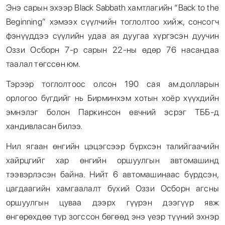
Энэ сарын эхээр Black Sabbath хамтлагийн “Back to the
Beginning” хэмээх сүүлчийн тоглолтоо хийж, сонсогч
фэнүүддээ сүүлийн удаа ая дуугаа хүргэсэн дуучин
Оззи Осборн 7-р сарын 22-ны өдөр 76 насандаа
таалал төгссөн юм.
Тэрээр тоглолтоос олсон 190 сая ам.долларын
орлогоо бүгдийг нь Бирминхэм хотын хоёр хүүхдийн
эмнэлэг болон Паркинсон өвчний эсрэг ТББ-д
хандивласан билээ.
Нил ягаан өнгийн цэцэгсээр бүрхсэн талийгаачийн
хайрцгийг хар өнгийн оршуулгын автомашинд
тээвэрлэсэн байна. Нийт 6 автомашинаас бүрдсэн,
цагдаагийн хамгаалалт бүхий Оззи Осборн агсны
оршуулгын цуваа дээрх гүүрэн дээгүүр явж
өнгөрөхдөө түр зогссон бөгөөд энэ үеэр түүний эхнэр