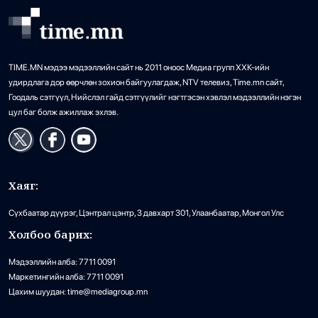
TIME.MN мэдээ мэдээллийн сайт нь 2011 оноос Медиа групп ХХК-ийн
удирдлага дор өөрчлөн зохион байгуулагдаж, NTV телевиз, Time.mn сайт,
Гоодаль сэтгүүл, Нийслэл гайд сэтгүүлийг нэгтгэсэн хэвлэл мэдээллийн нэгэн
цул баг болж ажиллаж эхлэв.
Хаяг:
Сүхбаатар дүүрэг, Цэнтрал цэнтр, 3 давхарт 301, Улаанбаатар, Монгол Улс
Холбоо барих:
Мэдээллийн алба: 7711 0091
Маркетингийн алба: 7711 0091
Цахим шуудан: time@mediagroup.mn