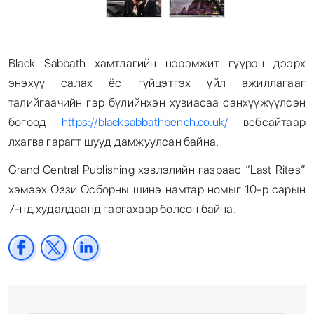
Black Sabbath хамтлагийн нэрэмжит гүүрэн дээрх
энэхүү салах ёс гүйцэтгэх үйл ажиллагааг
талийгаачийн гэр бүлийнхэн хувиасаа санхүүжүүлсэн
бөгөөд
https://blacksabbathbench.co.uk/
вебсайтаар
лхагва гарагт шууд дамжуулсан байна.
Grand Central Publishing хэвлэлийн газраас “Last Rites”
хэмээх Оззи Осборны шинэ намтар номыг 10-р сарын
7-нд худалдаанд гаргахаар болсон байна.