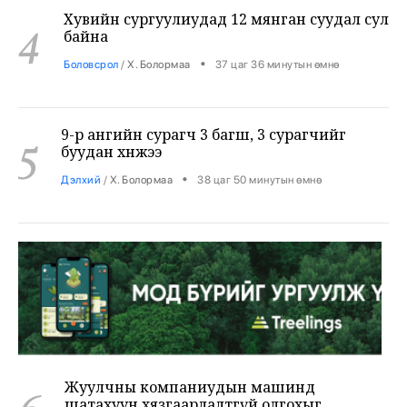
•
Боловсрол
/
Х. Болормаа
37 цаг 36 минутын өмнө
9-р ангийн сурагч 3 багш, 3 сурагчийг
5
буудан хөнөөжээ
•
Дэлхий
/
Х. Болормаа
38 цаг 50 минутын өмнө
Жуулчны компаниудын машинд
6
шатахуун хязгаарлалтгүй олгохыг
үүрэгдлээ
•
Яамд
/
Х. Болормаа
39 цаг 39 минутын өмнө