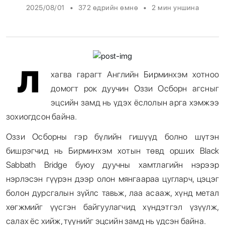
•
•
2025/08/01
372 өдрийн өмнө
2
мин уншина
Энтертайнмент
Эрэн Сурвалжилга
Л
хагва гарагт Английн Бирминхэм хотноо
домогт рок дуучин Оззи Осборн агсныг
эцсийн замд нь үдэх ёслолын арга хэмжээ
зохиогдсон байна.
Оззи Осборны гэр бүлийн гишүүд болно шүтэн
бишрэгчид нь Бирминхэм хотын төвд орших Black
Sabbath Bridge буюу дуучны хамтлагийн нэрээр
нэрлэсэн гүүрэн дээр олон мянгаараа цугларч, цэцэг
болон дурсгалын зүйлс тавьж, лаа асааж, хүнд метал
хөгжмийг үүсгэн байгуулагчид хүндэтгэл үзүүлж,
салах ёс хийж, түүнийг эцсийн замд нь үдсэн байна.