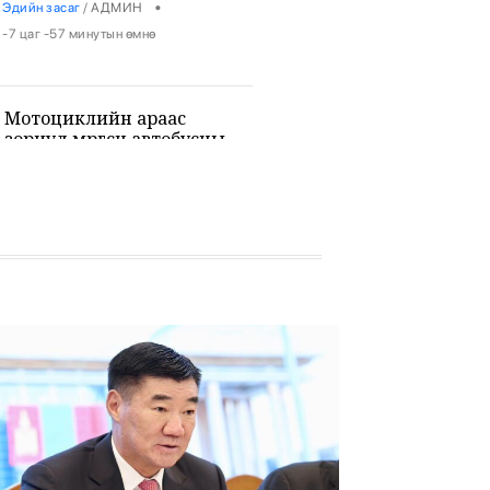
•
Эдийн засаг
/
АДМИН
-7 цаг -57 минутын өмнө
Мотоциклийн араас
зориуд мөргөсөн автобусны
жолоочийг ажлаас халжээ
•
Хууль
/
Х. Болормаа
-7 цаг -37 минутын өмнө
Монголоос мэргэжлийн
жюү жицүгийн Дэлхийн
аварга төрлөө
•
Спорт
/
Х. Болормаа
-7 цаг -20 минутын өмнө