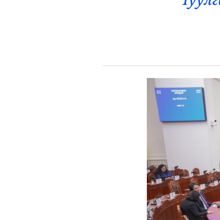
Чуулг
Эрүүл Мэнд
Орон Нутаг
Спорт
Энтертайнмент
Эрэн Сурвалжилга