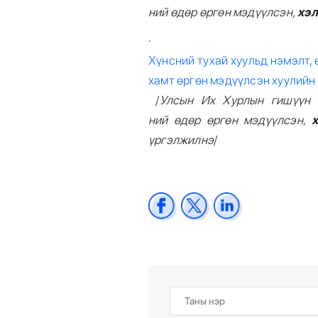
н
ий
өдөр өргөн мэдүүлсэн,
хэл
·
Хүнсний тухай хуульд нэмэлт, 
хамт өргөн мэдүүлсэн хуулийн
/
Улсын Их Хурлын гишүүн 
н
ий
өдөр өргөн мэдүүлсэн,
үргэлжилнэ
/