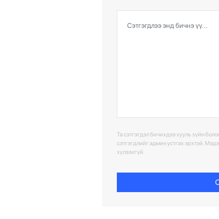
Та сэтгэгдэл бичихдээ хууль зүйн болон
сэтгэгдлийг админ устгах эрхтэй. Мэд
хүлээхгүй.
С