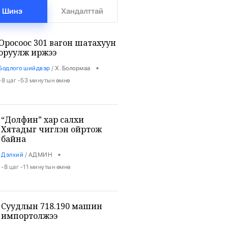
Шинэ
Хандалттай
Оросоос 301 вагон шатахуун
оруулж иржээ
•
Бодлого шийдвэр
/
Х. Болормаа
-8 цаг -53 минутын өмнө
“Долфин” хар салхи
Хятадыг чиглэн ойртож
байна
•
Дэлхий
/
АДМИН
-8 цаг -11 минутын өмнө
Суудлын 718.190 машин
импортолжээ