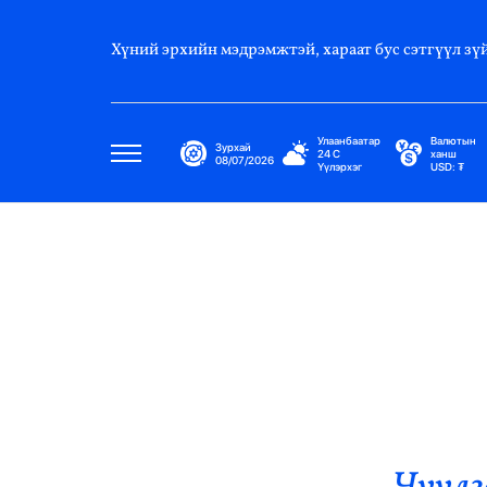
Хүний эрхийн мэдрэмжтэй, хараат бус сэтгүүл зүй
Улаанбаатар
Валютын
Зурхай
24
C
ханш
08/07/2026
Үүлэрхэг
USD:
₮
Улс Төр
Нийгэм
Эдийн Засаг
Дэлхий
Нийтлэлчийн Булан