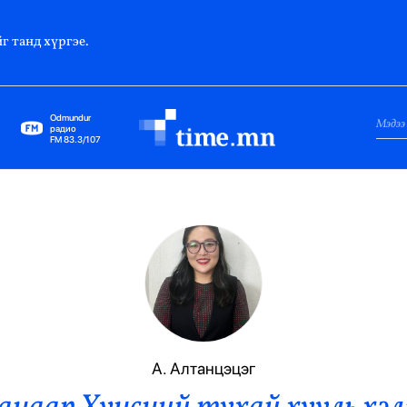
г танд хүргэе.
Odmundur
радио
FM 83.3/107
Нийслэл
Гадаад Харилцаа
Яамд
Элчин Сайд
Парламент
А. Алтанцэцэг
Засгийн Газар