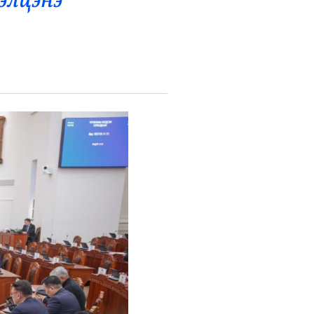
элцэнэ