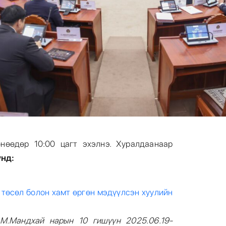
нөөдөр 10:00 цагт эхэлнэ. Хуралдаанаар
үнд:
 төсөл болон хамт өргөн мэдүүлсэн хуулийн
М.Мандхай нарын
10
гишүүн 202
5
.
06
.
19
-