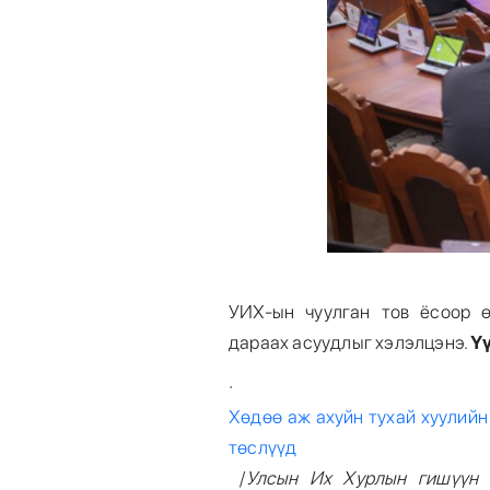
УИХ-ын чуулган тов ёсоор ө
дараах асуудлыг хэлэлцэнэ.
Ү
·
Хөдөө аж ахуйн тухай хуулийн
төслүүд
/
Улсын Их Хурлын гишүүн