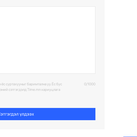
 ёс суртахууныг баримтална уу. Ёс бус
0/1000
ээний сэтгэгдэлд Time.mn хариуцлага
этгэгдэл үлдээх