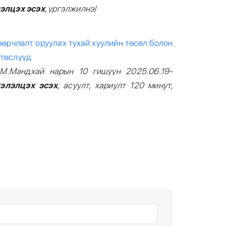
элцэх эсэх
, үргэлжилнэ
/
өөрчлөлт оруулах тухай хуулийн төсөл болон
 төслүүд
М.Мандхай нарын
10
гишүүн 202
5
.
06
.
19
-
хэлэлцэх эсэх
, асуулт, хариулт 120 минут,