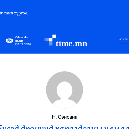
г танд хүргэе.
Odmundur
радио
FM 83.3/107
Нийслэл
Гадаад Харилцаа
Яамд
Элчин Сайд
Парламент
Н. Сэнсана
Засгийн Газар