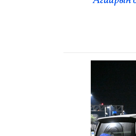
Агаарын б
Эрүүл Мэнд
Орон Нутаг
Спорт
Энтертайнмент
Эрэн Сурвалжилга