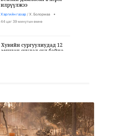
илрүүлжээ
•
Хэргийн газар
/
Х. Болормаа
44 цаг 39 минутын өмнө
Хувийн сургуулиудад 12
мянган суудал сул байна
•
Боловсрол
/
Х. Болормаа
44 цаг 51 минутын өмнө
9-р ангийн сурагч 3 багш, 3
сурагчийг буудан хөнөөжээ
•
Дэлхий
/
Х. Болормаа
46 цаг 5 минутын өмнө