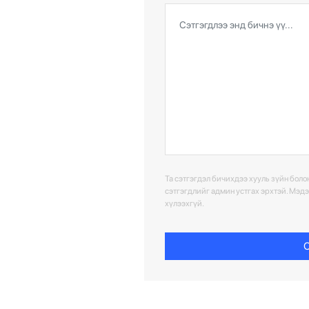
Та сэтгэгдэл бичихдээ хууль зүйн болон
сэтгэгдлийг админ устгах эрхтэй. Мэд
хүлээхгүй.
С