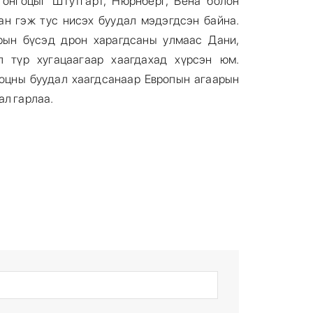
онгоцыг Штутгарт, Нюрнберг, Вена болон
ан гэж тус нисэх буудал мэдэгдсэн байна.
рын бүсэд дрон харагдсаны улмаас Дани,
л түр хугацаагаар хаагдахад хүрсэн юм.
оцны буудал хаагдсанаар Европын агаарын
ал гарлаа.