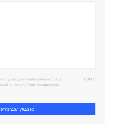
 ёс суртахууныг баримтална уу. Ёс бус
0/1000
ээний сэтгэгдэлд Time.mn хариуцлага
этгэгдэл үлдээх