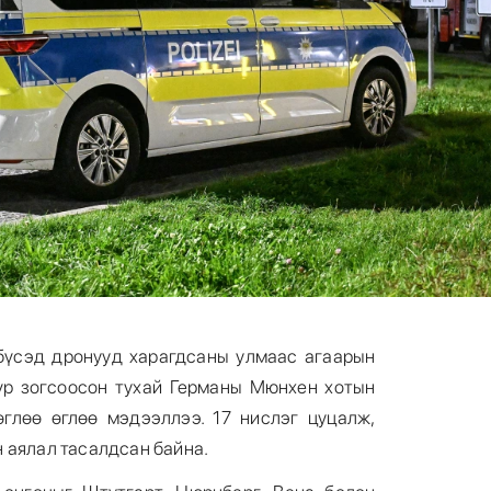
бүсэд дронууд харагдсаны улмаас агаарын
үр зогсоосон тухай Германы Мюнхен хотын
глөө өглөө мэдээллээ. 17 нислэг цуцалж,
 аялал тасалдсан байна.