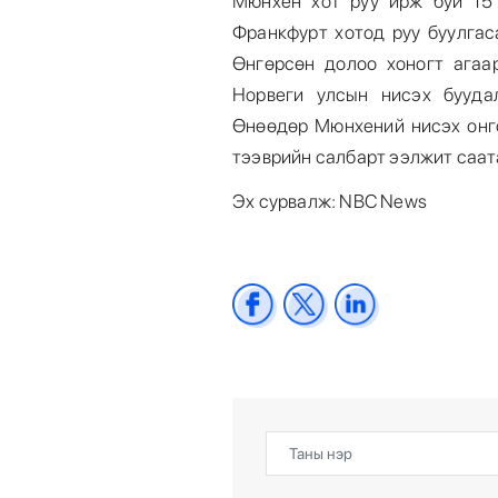
Мюнхен хот руу ирж буй 15 
Франкфурт хотод руу буулгас
Өнгөрсөн долоо хоногт агаа
Норвеги улсын нисэх бууда
Өнөөдөр Мюнхений нисэх онг
тээврийн салбарт ээлжит саат
Эх сурвалж: NBC News