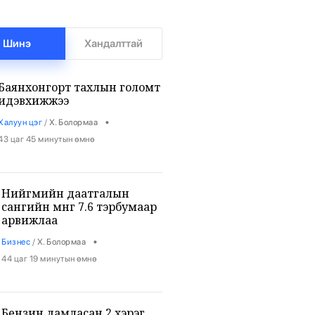
Шинэ
Хандалттай
Баянхонгорт тахлын голомт
идэвхижжээ
•
Халуун цэг
/
Х. Болормаа
43 цаг 45 минутын өмнө
Нийгмийн даатгалын
сангийн мөнгө 7.6 тэрбумаар
арвижлаа
•
Бизнес
/
Х. Болормаа
44 цаг 19 минутын өмнө
Бензин дамласан 2 хэрэг