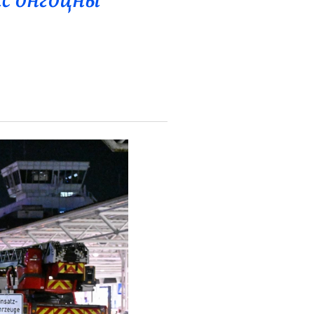
ас онгоцны