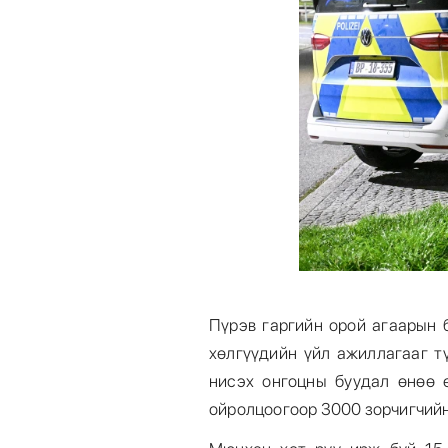
Пүрэв гаргийн орой агаарын 
хөлгүүдийн үйл ажиллагааг т
нисэх онгоцны буудал өнөө ө
ойролцоогоор 3000 зорчигчийн