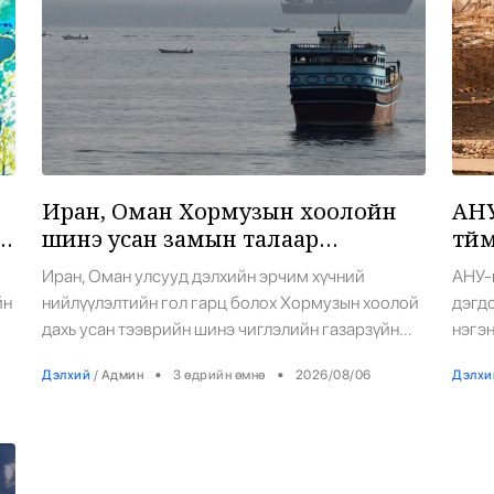
6
Иран, Оман Хормузын хоолойн
АНУ
шинэ усан замын талаар
түй
тохиролцоонд ойртлоо
бай
Иран, Оман улсууд дэлхийн эрчим хүчний
АНУ-
төм
йн
нийлүүлэлтийн гол гарц болох Хормузын хоолой
дэгдс
7
дахь усан тээврийн шинэ чиглэлийн газарзүйн
нэгэн
йн
солбицлын талаар харилцан ойлголцолд хүрсэн
байш
•
•
Дэлхий
/
Админ
3 өдрийн өмнө
2026/08/06
Дэлхи
бөгөөд хамтарсан мэдэгдлийн төслийг эцэслэн
хадга
боловсруулж байгаа талаар Ираны Гадаад
салх
а
хэргийн яамны хэвлэлийн төлөөлөгч Эсмаил
тархс
Багаеи наймдугаар сарын 5-нд мэдэгдлээ.
мянга
Түүний хэлснээр, хэрэв гуравдагч талууд
хамар