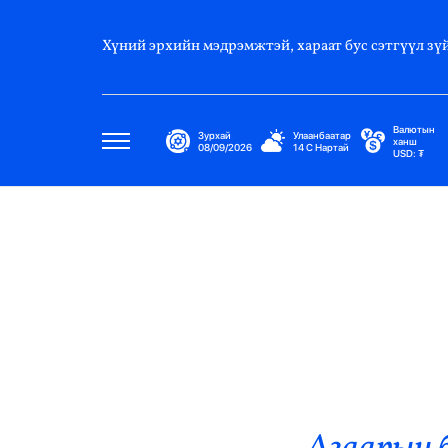
Хүний эрхийн мэдрэмжтэй, хараат бус сэтгүүл зүй
Валютын
Зурхай
Улаанбаатар
ханш
08/09/2026
14
C
Нартай
USD:
₮
Улс Төр
Нийгэм
Эдийн Засаг
Дэлхий
Нийтлэлчийн Булан