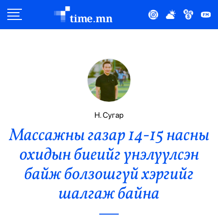
Улс Төр
Нийгэм
Эдийн Засаг
Дэлхий
Н. Сугар
Массажны газар 14-15 насны
Нийтлэлчийн Булан
охидын биеийг үнэлүүлсэн
Эрүүл Мэнд
байж болзошгүй хэргийг
Орон Нутаг
шалгаж байна
Спорт