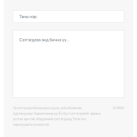
Та сэтгэгдэл бичихдээ хууль зүйн болон ёс
0/1000
суртахууныг баримтална уу. Ёс бус сэтгэгдлийг админ
устгах эрхтэй. Мэдээний сэтгэгдэлд Time.mn
хариуцлага хүлээхгүй.