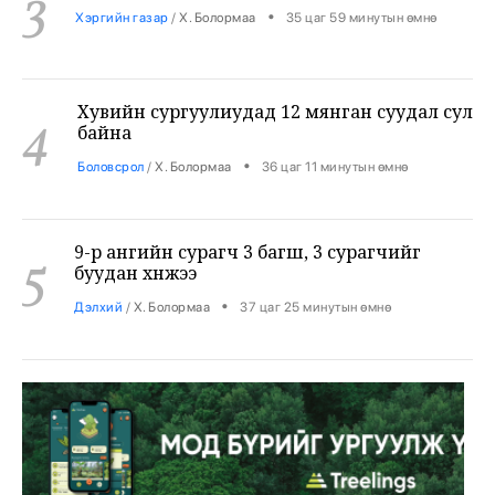
Хувийн сургуулиудад 12 мянган суудал сул
4
байна
•
Боловсрол
/
Х. Болормаа
36 цаг 11 минутын өмнө
9-р ангийн сурагч 3 багш, 3 сурагчийг
5
буудан хөнөөжээ
•
Дэлхий
/
Х. Болормаа
37 цаг 25 минутын өмнө