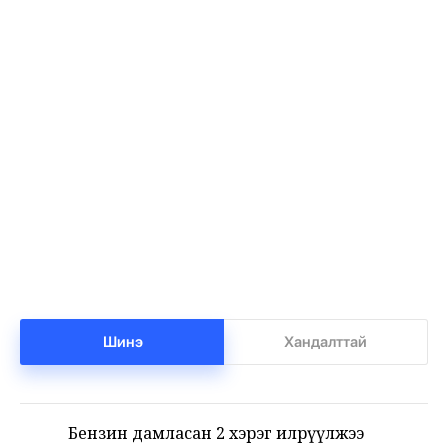
Баянхонгорт тахлын голомт идэвхижжээ
1
•
Халуун цэг
/
Х. Болормаа
35 цаг 5 минутын өмнө
Нийгмийн даатгалын сангийн мөнгө 7.6
2
тэрбумаар арвижлаа
•
Бизнес
/
Х. Болормаа
35 цаг 39 минутын өмнө
Шинэ
Хандалттай
Бензин дамласан 2 хэрэг илрүүлжээ
3
•
Хэргийн газар
/
Х. Болормаа
35 цаг 59 минутын өмнө