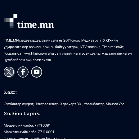
TIME.MN мэдээ мэдээллийн сайт нь 2011 оноос Медиа групп ХХК-ийн
удирдлага дор өөрчлөн зохион байгуулагдаж, NTV телевиз, Time.mn сайт,
Гоодаль сэтгүүл, Нийслэл гайд сэтгүүлийг нэгтгэсэн хэвлэл мэдээллийн нэгэн
цул баг болж ажиллаж эхлэв.
Хаяг:
Сүхбаатар дүүрэг, Цэнтрал цэнтр, 3 давхарт 301, Улаанбаатар, Монгол Улс
Холбоо барих:
Мэдээллийн алба: 7711 0091
Маркетингийн алба: 7711 0091
Цахим шуудан: time@mediagroup.mn