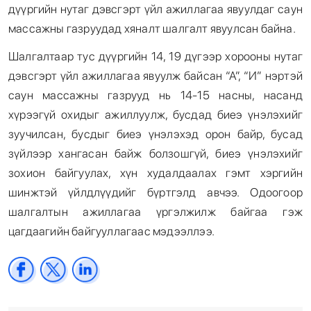
дүүргийн нутаг дэвсгэрт үйл ажиллагаа явуулдаг саун
массажны газруудад хяналт шалгалт явуулсан байна.
Шалгалтаар тус дүүргийн 14, 19 дүгээр хорооны нутаг
дэвсгэрт үйл ажиллагаа явуулж байсан “А”, “И” нэртэй
саун массажны газрууд нь 14-15 насны, насанд
хүрээгүй охидыг ажиллуулж, бусдад биеэ үнэлэхийг
зуучилсан, бусдыг биеэ үнэлэхэд орон байр, бусад
зүйлээр хангасан байж болзошгүй, биеэ үнэлэхийг
зохион байгуулах, хүн худалдаалах гэмт хэргийн
шинжтэй үйлдлүүдийг бүртгэлд авчээ. Одоогоор
шалгалтын ажиллагаа үргэлжилж байгаа гэж
цагдаагийн байгууллагаас мэдээллээ.