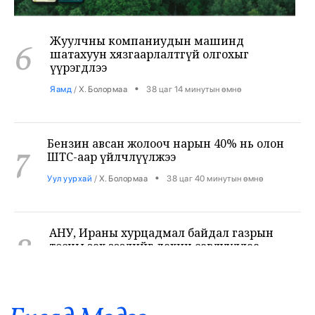
Жуулчны компаниудын машинд
6
шатахуун хязгаарлалтгүй олгохыг
үүрэгдлээ
•
Яамд
/
Х. Болормаа
38 цаг 14 минутын өмнө
Бензин авсан жолооч нарын 40% нь олон
7
ШТС-аар үйлчлүүлжээ
•
Уул уурхай
/
Х. Болормаа
38 цаг 40 минутын өмнө
АНУ, Ираны хурцадмал байдал газрын
8
тосны зах зээлийг дахин савлууллаа
•
Дэлхий
/
Б. Ариунаа
39 цаг 22 минутын өмнө
Б.Пүрэвдагва: 8 салбарын 103
9
үйлчилгээний бүртгэлийг цуцалснаар