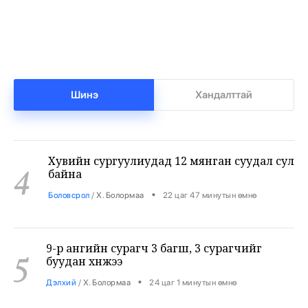
Бензин дамласан 2 хэрэг илрүүлжээ
3
•
Хэргийн газар
/
Х. Болормаа
22 цаг 35 минутын өмнө
Шинэ
Хандалттай
Хувийн сургуулиудад 12 мянган суудал сул
4
байна
•
Боловсрол
/
Х. Болормаа
22 цаг 47 минутын өмнө
9-р ангийн сурагч 3 багш, 3 сурагчийг
5
буудан хөнөөжээ
•
Дэлхий
/
Х. Болормаа
24 цаг 1 минутын өмнө