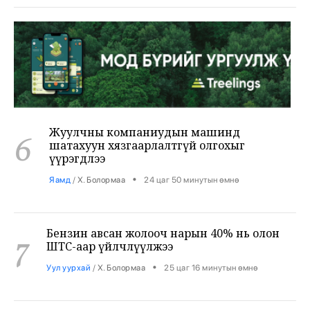
Жуулчны компаниудын машинд
6
шатахуун хязгаарлалтгүй олгохыг
үүрэгдлээ
•
Яамд
/
Х. Болормаа
24 цаг 50 минутын өмнө
Бензин авсан жолооч нарын 40% нь олон
7
ШТС-аар үйлчлүүлжээ
•
Уул уурхай
/
Х. Болормаа
25 цаг 16 минутын өмнө
АНУ, Ираны хурцадмал байдал газрын
тосны зах зээлийг дахин савлууллаа