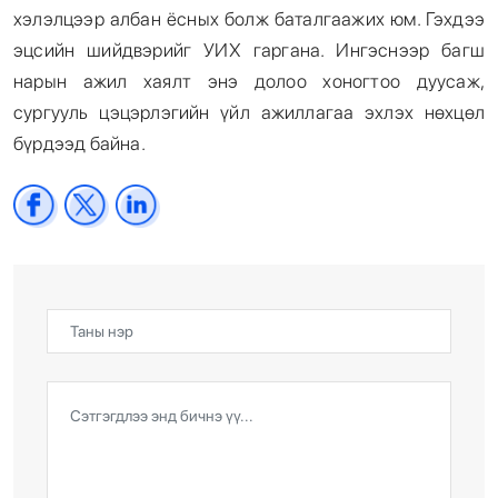
хэлэлцээр албан ёсных болж баталгаажих юм. Гэхдээ
эцсийн шийдвэрийг УИХ гаргана. Ингэснээр багш
нарын ажил хаялт энэ долоо хоногтоо дуусаж,
сургууль цэцэрлэгийн үйл ажиллагаа эхлэх нөхцөл
бүрдээд байна.