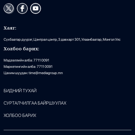
Хаяг:
Сүхбаатар дүүрэг, Цэнтрал цэнтр, 3 давхарт 301, Улаанбаатар, Монгол Улс
Холбоо барих:
Мэдээллийн алба: 7711 0091
Маркетингийн алба: 7711 0091
Цахим шуудан: time@mediagroup.mn
БИДНИЙ ТУХАЙ
СУРТАЛЧИЛГАА БАЙРШУУЛАХ
ХОЛБОО БАРИХ