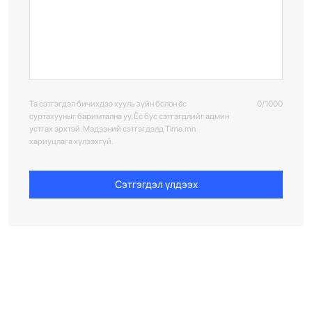
Та сэтгэгдэл бичихдээ хууль зүйн болон ёс
0/1000
суртахууныг баримтална уу. Ёс бус сэтгэгдлийг админ
устгах эрхтэй. Мэдээний сэтгэгдэлд Time.mn
хариуцлага хүлээхгүй.
Сэтгэгдэл үлдээх