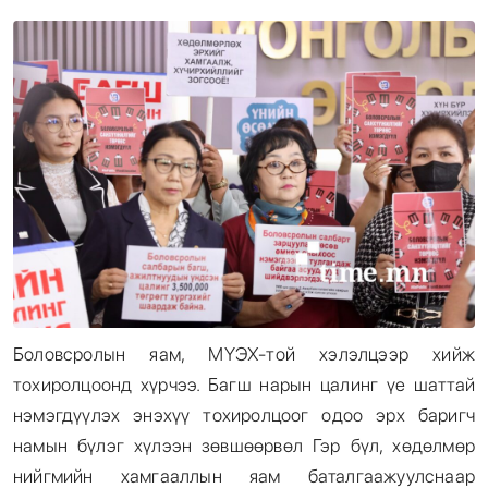
Энтертайнмент
Эрэн Сурвалжилга
Боловсролын яам, МҮЭХ-той хэлэлцээр хийж
тохиролцоонд хүрчээ. Багш нарын цалинг үе шаттай
нэмэгдүүлэх энэхүү тохиролцоог одоо эрх баригч
намын бүлэг хүлээн зөвшөөрвөл Гэр бүл, хөдөлмөр
нийгмийн хамгааллын яам баталгаажуулснаар