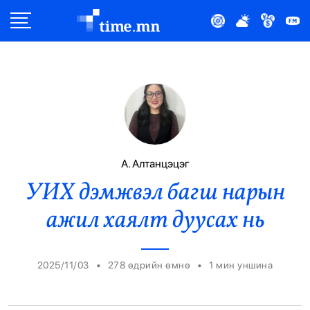
Улс Төр
Нийгэм
Эдийн Засаг
Дэлхий
А. Алтанцэцэг
УИХ дэмжвэл багш нарын
Нийтлэлчийн Булан
ажил хаялт дуусах нь
Эрүүл Мэнд
Орон Нутаг
•
•
2025/11/03
278 өдрийн өмнө
1
мин уншина
Спорт