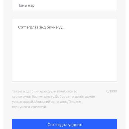
Та сэтгэгдэл бичихдээ хууль зүйн болон ёс
0/1000
суртахууныг баримтална уу. Ёс бус сэтгэгдлийг админ
устгах эрхтэй. Мэдээний сэтгэгдэлд Time.mn
хариуцлага хүлээхгүй.
Сэтгэгдэл үлдээх