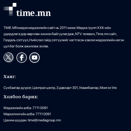
TIME.MN мэдээ мэдээллийн сайт нь 2011 оноос Медиа групп ХХК-ийн
удирдлага дор өөрчлөн зохион байгуулагдаж, NTV телевиз, Time.mn сайт,
Гоодаль сэтгүүл, Нийслэл гайд сэтгүүлийг нэгтгэсэн хэвлэл мэдээллийн нэгэн
цул баг болж ажиллаж эхлэв.
Хаяг:
Сүхбаатар дүүрэг, Цэнтрал цэнтр, 3 давхарт 301, Улаанбаатар, Монгол Улс
Холбоо барих:
Мэдээллийн алба: 7711 0091
Маркетингийн алба: 7711 0091
Цахим шуудан: time@mediagroup.mn