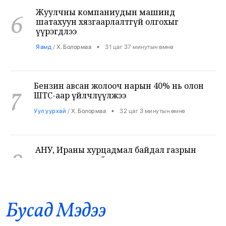
6
шатахуун хязгаарлалтгүй олгохыг
үүрэгдлээ
•
Яамд
/
Х. Болормаа
31 цаг 37 минутын өмнө
Бензин авсан жолооч нарын 40% нь олон
7
ШТС-аар үйлчлүүлжээ
•
Уул уурхай
/
Х. Болормаа
32 цаг 3 минутын өмнө
АНУ, Ираны хурцадмал байдал газрын
8
тосны зах зээлийг дахин савлууллаа
•
Дэлхий
/
Б. Ариунаа
32 цаг 46 минутын өмнө
Б.Пүрэвдагва: 8 салбарын 103
9
үйлчилгээний бүртгэлийг цуцалснаар
Бусад Mэдээ
бизнес эрхлэхэд таатай нөхцөл бүрдэнэ