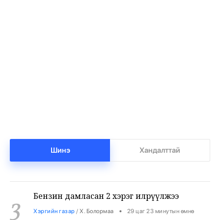
Баянхонгорт тахлын голомт идэвхижжээ
1
•
Халуун цэг
/
Х. Болормаа
28 цаг 28 минутын өмнө
Нийгмийн даатгалын сангийн мөнгө 7.6
2
тэрбумаар арвижлаа
•
Бизнес
/
Х. Болормаа
29 цаг 2 минутын өмнө
Шинэ
Хандалттай
Бензин дамласан 2 хэрэг илрүүлжээ
3
•
Хэргийн газар
/
Х. Болормаа
29 цаг 23 минутын өмнө