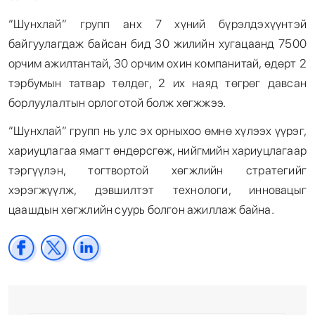
“Шунхлай” групп анх 7 хүний бүрэлдэхүүнтэй
байгуулагдаж байсан бид 30 жилийн хугацаанд 7500
орчим ажилтантай, 30 орчим охин компанитай, өдөрт 2
тэрбумын татвар төлдөг, 2 их наяд төгрөг давсан
борлуулалтын орлоготой болж хөгжжээ.
“Шунхлай” групп нь улс эх орныхоо өмнө хүлээх үүрэг,
хариуцлагаа ямагт өндөрсгөж, нийгмийн хариуцлагаар
тэргүүлэн, тогтвортой хөгжлийн стратегийг
хэрэгжүүлж, дэвшилтэт технологи, инновацыг
цаашдын хөгжлийн суурь болгон ажиллаж байна.