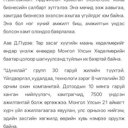
бизнесийн салбарт зүтгэлээ. Энэ мөчид ээж аавыгаа,
хамтдаа бизнесээ эхэлсэн ахыгаа үгүйлдэг юм байна.
Энэ бол нэг хүний амжилт биш, амжилтын үндэс
болсон хамт олондоо баярлалаа.
Аав Д.Пүрэв: Төр засаг хүүгийн маань хөдөлмөрийг
өндөр үнэлж өнөөдөр Монгол Улсын Хөдөлмөрийн
баатар цолоор шагнуулсанд туйлын их баяртай байна.
“Шунхлай” групп 30 гаруй жилийн түүхтэй.
Үйлдвэрлэл, худалдаа, технологи зэрэг 8 чиглэлийн 30
орчим охин компанитай. Дотоодын 10 мянга гаруй
ханган нийлүүлэгч, хамтрагчид, 7500 үндсэн
ажилтантай болж өргөжжээ. Монгол Улсын 21 аймагт
хүрч үйл ажиллагаагаа явуулан, улс орныхоо нийгэм,
эдийн засгийн хөгжилд өөрийн хувь нэмрээ оруулж
байна.