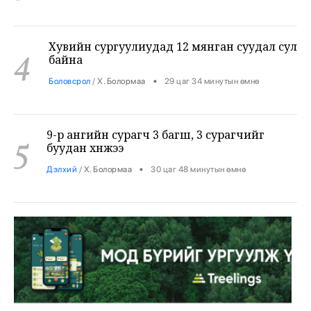
Хувийн сургуулиудад 12 мянган суудал сул
4
байна
•
Боловсрол
/
Х. Болормаа
29 цаг 34 минутын өмнө
9-р ангийн сурагч 3 багш, 3 сурагчийг
5
буудан хөнөөжээ
•
Дэлхий
/
Х. Болормаа
30 цаг 48 минутын өмнө
Жуулчны компаниудын машинд