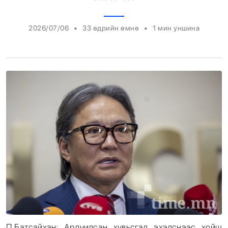
Энтертайнмент
•
•
2026/07/06
33 өдрийн өмнө
1
мин уншина
Эрэн Сурвалжилга
П.Батсайхан: Ардчилсан хувьсгал эхэлснээс хойш