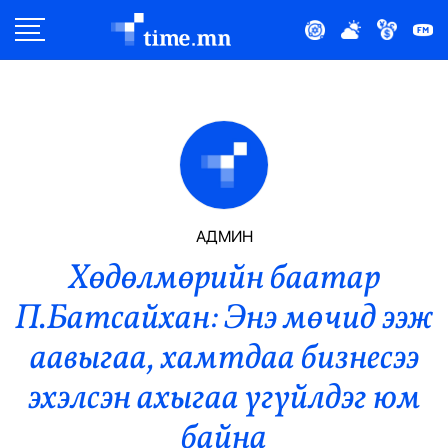
Улс Төр
Нийгэм
Эдийн Засаг
Дэлхий
АДМИН
Хөдөлмөрийн баатар
Нийтлэлчийн Булан
П.Батсайхан: Энэ мөчид ээж
Эрүүл Мэнд
аавыгаа, хамтдаа бизнесээ
Орон Нутаг
эхэлсэн ахыгаа үгүйлдэг юм
байна
Спорт