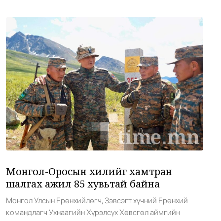
•
Нийслэл
/
Б. Ариунаа
32 цаг 55 минутын өмнө
Оросоос 301 вагон шатахуун оруулж
10
иржээ
•
Бодлого шийдвэр
/
Х. Болормаа
33 цаг 41 минутын өмнө
“Долфин” хар салхи Хятадыг чиглэн
11
ойртож байна
•
Дэлхий
/
АДМИН
34 цаг 23 минутын өмнө
Монгол-Оросын хилийг хамтран
Суудлын 718.190 машин импортолжээ
12
шалгах ажил 85 хувьтай байна
•
Эдийн засаг
/
АДМИН
34 цаг 37 минутын өмнө
Монгол Улсын Ерөнхийлөгч, Зэвсэгт хүчний Ерөнхий
командлагч Ухнаагийн Хүрэлсүх Хөвсгөл аймгийн