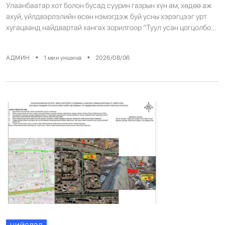
Улаанбаатар хот болон бусад суурин газрын хүн ам, хөдөө аж
ахуй, үйлдвэрлэлийн өсөн нэмэгдэж буй усны хэрэгцээг урт
хугацаанд найдвартай хангах зорилгоор “Туул усан цогцолбор”
төслийг 2025-2032 онд хэрэгжүүлэхээр төлөвлөсөн. Төслийн
техник, эдийн засгийн үндэслэлийг Бүгд Найрамдах Энэтхэг
•
•
АДМИН
1
мин уншина
2026/08/06
Улсын KPIL (Kalpataru Projects International Limited) компани
боловсруулж буй. Төслийн нэгдүгээр шатны ТЭЗҮ
боловсруулалтын ажлын гүйцэтгэл 90 […]