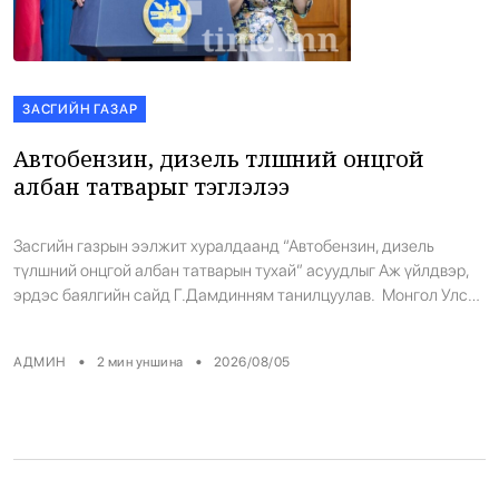
ЗАСГИЙН ГАЗАР
Автобензин, дизель түлшний онцгой
албан татварыг тэглэлээ
Засгийн газрын ээлжит хуралдаанд “Автобензин, дизель
түлшний онцгой албан татварын тухай” асуудлыг Аж үйлдвэр,
эрдэс баялгийн сайд Г.Дамдинням танилцуулав. Монгол Улс
2026 оны 08 дугаар сард ОХУ-ын “Роснефть”,
“Нефтьхимисервис”, “Газпром” нефть болон бусад компани,
•
•
АДМИН
2
мин уншина
2026/08/05
БНХАУ, БНСУ-аас нийтдээ 86,460 тонн АИ-92 автобензин,
1,280 тонн АИ-95 автобензин, 178,650 тонн дизель түлш, 7000
тонн онгоцны түлш авахаар захиалгаа […]
Баянхонгорт тахлын голомт идэвхижжээ
1
•
Халуун цэг
/
Х. Болормаа
-1 цаг -59 минутын өмнө