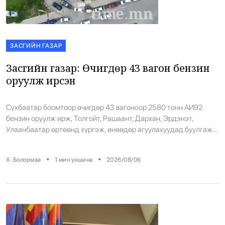
ЗАСГИЙН ГАЗАР
Засгийн газар: Өчигдөр 43 вагон бензин
оруулж ирсэн
Сүхбаатар боомтоор өчигдөр 43 вагоноор 2580 тонн АИ92
бензин оруулж ирж, Толгойт, Рашаант, Дархан, Эрдэнэт,
Улаанбаатар өртөөнд хүргэж, өнөөдөр агуулахуудад буулгаж
байгаа гэж Засгийн газар мэдээллээ. Тэгвэл 2026.08.06-ны
02:30 цагт 7 вагоноор 420 тонн АИ92 бензин авчирчээ. Манай
•
•
Х. Болормаа
1
мин уншина
2026/08/06
улс 8 дугаар сарын 1-5-ны хооронд Сүхбаатар боомтоор нийт
10,017 тонн АИ-92 бензин оруулж ирсэн байна. Ангарскийн […]