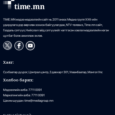
“Долфин” хар салхи Хятадыг чиглэн
11
TIME.MN мэдээ мэдээллийн сайт нь 2011 оноос Медиа групп ХХК-ийн
ойртож байна
удирдлага дор өөрчлөн зохион байгуулагдаж, NTV телевиз, Time.mn сайт,
•
Дэлхий
/
АДМИН
4 цаг 54 минутын өмнө
Гоодаль сэтгүүл, Нийслэл гайд сэтгүүлийг нэгтгэсэн хэвлэл мэдээллийн нэгэн
цул баг болж ажиллаж эхлэв.
Суудлын 718.190 машин импортолжээ
12
•
Эдийн засаг
/
АДМИН
5 цаг 8 минутын өмнө
Хаяг:
Сүхбаатар дүүрэг, Цэнтрал цэнтр, 3 давхарт 301, Улаанбаатар, Монгол Улс
Мотоциклийн араас зориуд мөргөсөн
13
Холбоо барих:
автобусны жолоочийг ажлаас халжээ
Мэдээллийн алба: 7711 0091
•
Хууль
/
Х. Болормаа
5 цаг 28 минутын өмнө
Маркетингийн алба: 7711 0091
Цахим шуудан: time@mediagroup.mn
Монголоос мэргэжлийн жюү жицүгийн