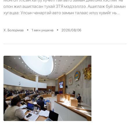
олон жил ашигласан тухай ЗТЯ мэдээллээ. Ашиглаж буй замын
хугацаа: Улсын чанартай авто замын талаас илүү хувийг нь
олон жил ашиглаж байгаа тул их засвар хийх шаардлага үүсэж
байгаа аж. 1-5 жил болж буй авто зам Улаанбаатар-Дархан-
•
•
Х. Болормаа
1
мин уншина
2026/08/06
Сүхбаатар, Улаанбаатар-Мандалговь-Даланзадгад,
Өндөрхаан зэрэг манай улсын голлох коридор болон зарим
аймгийн төвийг […]