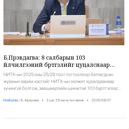
Б.Пүрэвдагва: 8 салбарын 103
үйлчилгээний бүртгэлийг цуцалснаар
бизнес эрхлэхэд таатай нөхцөл бүрдэнэ
НИТХ-ын 2025 оны 25/29 тоот тогтоолоор батлагдсан
журмын зарим хэсгийг НИТХ-ын ээлжит хуралдаанаар
хүчингүй болгож, зөвшөөрлийн шинжтэй 103 бүртгэлээс
нийслэлийн бизнес эрхлэгчдийг чөлөөллөө. Нийслэлийн
•
•
Нийслэл
/
Б. Ариунаа
3 цаг 26 минутын өмнө
2026/08/07
Засаг дарга бөгөөд Улаанбаатар хотын Захирагч
Б.Пүрэвдагва: -Бид иргэдийнхээ амьдралын чанарыг
сайжруулахад юу хийж болох вэ гэдэг өнцгөөс
шийдвэрүүдээ гаргаж буй. “Чөлөөлье” үндэсний