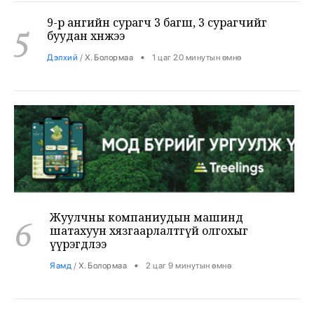
5
буудан хөнөөжээ
•
Дэлхий
/
Х. Болормаа
1 цаг 20 минутын өмнө
Жуулчны компаниудын машинд
6
шатахуун хязгаарлалтгүй олгохыг
үүрэгдлээ
•
Яамд
/
Х. Болормаа
2 цаг 9 минутын өмнө
Бензин авсан жолооч нарын 40% нь олон
7
ШТС-аар үйлчлүүлжээ