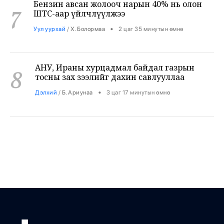
•
Уул уурхай
/
Х. Болормаа
2 цаг 35 минутын өмнө
АНУ, Ираны хурцадмал байдал газрын
8
тосны зах зээлийг дахин савлууллаа
•
Дэлхий
/
Б. Ариунаа
3 цаг 17 минутын өмнө
Б.Пүрэвдагва: 8 салбарын 103
9
үйлчилгээний бүртгэлийг цуцалснаар
бизнес эрхлэхэд таатай нөхцөл бүрдэнэ
•
Нийслэл
/
Б. Ариунаа
3 цаг 26 минутын өмнө
Оросоос 301 вагон шатахуун оруулж
10
иржээ
•
Бодлого шийдвэр
/
Х. Болормаа
4 цаг 13 минутын өмнө