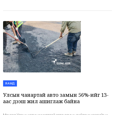
оочирлосон байна. Автомашины тэгш, сондгой дугаараар АИ92
автобензин олгох шийдвэр хэрэгжүүлснээс […]
ЯАМД
Улсын чанартай авто замын 56%-ийг 13-
аас дээш жил ашиглаж байна
Монгол Улсын хатуу хучилттай авто замын дийлэнх хэсгийг нь