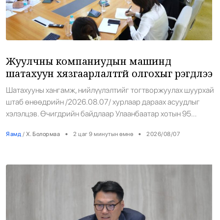
Энтертайнмент
Эрэн Сурвалжилга
Жуулчны компаниудын машинд
шатахуун хязгаарлалтгүй олгохыг үүрэгдлээ
Шатахууны хангамж, нийлүүлэлтийг тогтворжуулах шуурхай
штаб өнөөдрийн /2026.08.07/ хурлаар дараах асуудлыг
хэлэлцэв. Өчигдрийн байдлаар Улаанбаатар хотын 95
чиглэлд 190 цагдаа, олон нийтийн 43 цагдаа нийт 56
•
•
Яамд
/
Х. Болормаа
2 цаг 9 минутын өмнө
2026/08/07
байршилд ажиллаж байна. Бензин болон талон шаглах,
50.000 төгрөгөөс дээш үнийн дүнгээр олгох, саванд
шатахуун авах зэрэгтэй холбоотой иргэдийн мэдээллээр
Монополын эсрэг газар, Тагнуулын ерөнхий газар шалгалт
хийж буй […]