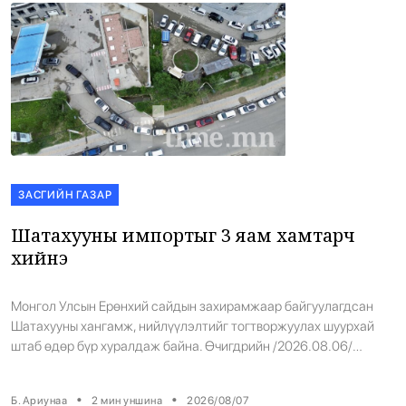
санаачилгын хүрээнд “E-LICENSE” цахим системээр
мэдэгдлээ шууд хүргэн, […]
ЗАСГИЙН ГАЗАР
Шатахууны импортыг 3 яам хамтарч
хийнэ
Монгол Улсын Ерөнхий сайдын захирамжаар байгуулагдсан
Шатахууны хангамж, нийлүүлэлтийг тогтворжуулах шуурхай
штаб өдөр бүр хуралдаж байна. Өчигдрийн /2026.08.06/
хурлаар холбогдох газрууд ажлын үр дүнгээ танилцуулж, үүрэг
чиглэл өглөө. 2026.08.05-ны өдөр ШТС-уудаас АИ92 бензин
•
•
Б. Ариунаа
2
мин уншина
2026/08/07
авсан иргэдийн 14 хувь буюу 7000 гаруй нь тухайн өдрөө дахин