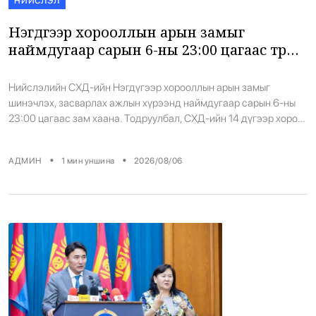
НИЙСЛЭЛ
Нэгдүгээр хорооллын арын замыг
наймдугаар сарын 6-ны 23:00 цагаас түр
хааж, борооны ус зайлуулах шугамын
хөндлөн сэтэлгээ хийнэ
Нийслэлийн СХД-ийн Нэгдүгээр хорооллын арын замыг
шинэчлэх, засварлах ажлын хүрээнд наймдугаар сарын 6-ны
23:00 цагаас зам хаана. Тодруулбал, СХД-ийн 14 дүгээр хороо
Цамбагаравын уулзвар, 11 дүгээр байрнаас 12 дугаар байрны
чиглэл дагуу борооны ус зайлуулах шугамын хөндлөн сэтэлгээ
•
•
АДМИН
1
мин уншина
2026/08/06
хийх юм.