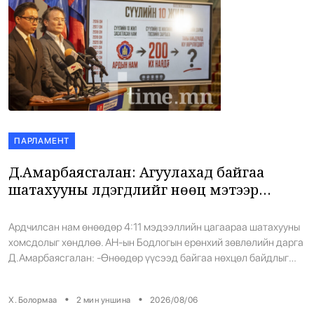
ПАРЛАМЕНТ
Д.Амарбаясгалан: Агуулахад байгаа
шатахууны үлдэгдлийг нөөц мэтээр
иргэдэд мэдээлж байна
Ардчилсан нам өнөөдөр 4:11 мэдээллийн цагаараа шатахууны
хомсдолыг хөндлөө. АН-ын Бодлогын ерөнхий зөвлөлийн дарга
Д.Амарбаясгалан: -Өнөөдөр үүсээд байгаа нөхцөл байдлыг
бид шатахууны хомсдол гэж үзэхгүй байна. Энэ бол төрийн
хомсдол. Нэг нам урт хугацаанд үнэмлэхүй олонх байснаар
•
•
Х. Болормаа
2
мин уншина
2026/08/06
зөвхөн шатахууны салбарт бус, зах зээлд баримталж ирсэн