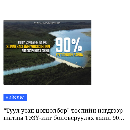
бодлогын алдаа өнөөдөр шатахууны асуудлаар илэрч байна.
Төр шатахууны үнийг […]
НИЙСЛЭЛ
“Туул усан цогцолбор” төслийн нэгдүгээр
шатны ТЭЗҮ-ийг боловсруулах ажил 90
хувийн гүйцэтгэлтэй байна