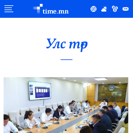
Улс Төр
Нийгэм
Улс төр
Эдийн Засаг
Дэлхий
Нийтлэлчийн Булан
Эрүүл Мэнд
Орон Нутаг
Спорт