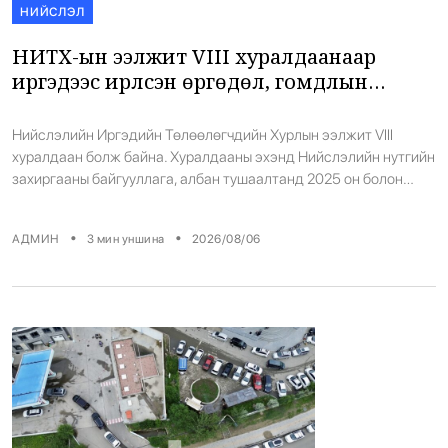
НИЙСЛЭЛ
НИТХ-ын ээлжит VIII хуралдаанаар
иргэдээс ирүүлсэн өргөдөл, гомдлын
шийдвэрлэлтийн тайланг хэлэлцэж
байна
Нийслэлийн Иргэдийн Төлөөлөгчдийн Хурлын ээлжит VIII
хуралдаан болж байна. Хуралдааны эхэнд Нийслэлийн нутгийн
захиргааны байгууллага, албан тушаалтанд 2025 он болон
2026 оны эхний хагас жилийн хугацаанд иргэдээс ирүүлсэн
өргөдөл, гомдлын шийдвэрлэлтийн тайланг Нийслэлийн Засаг
•
•
АДМИН
3
мин уншина
2026/08/06
даргын Тамгын газрын Нийгмийн салбар, ногоон хөгжил, агаар
орчны бохирдлын асуудал хариуцсан орлогч Г.Жаргалсайхан
танилцууллаа. Тэрбээр, 2025 оны нэгдүгээр сарын 1-нээс […]