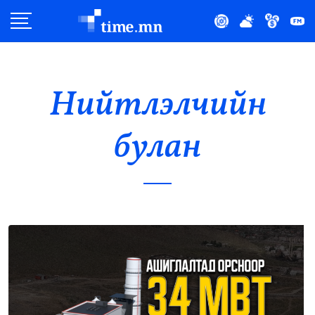
Улс Төр
Нийгэм
Нийтлэлчийн
Эдийн Засаг
булан
Дэлхий
Нийтлэлчийн Булан
Эрүүл Мэнд
Орон Нутаг
Спорт