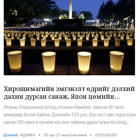
Хирошимагийн эмгэнэлт өдрийг дэлхий
дахин дурсан санаж, Япон цөмийн
зэвсгээс ангид бодлогоо дахин нотлов
Японы Хирошима хотод атомын бөмбөг хаясны 81 жил
өнөөдөр болж байна. Дэлхийн 123 улс, бүс нутгаас хүрэлцэн
ирсэн 50 мянга орчим хүн энх тайвны дурсгалын ёслолд
оролцлоо. Ёслол Хирошимагийн Энх тайвны дурсгалын
•
•
Дэлхий
/
АДМИН
35 цаг 27 минутын өмнө
2026/08/06
цэцэрлэгт хүрээлэнд болж, атомын бөмбөгийн амьд