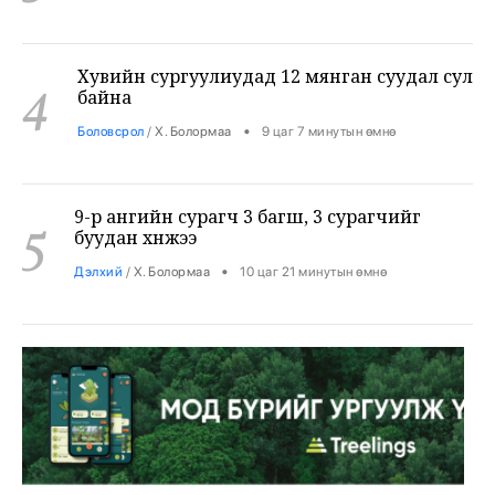
Хувийн сургуулиудад 12 мянган суудал сул
4
байна
•
Боловсрол
/
Х. Болормаа
9 цаг 7 минутын өмнө
9-р ангийн сурагч 3 багш, 3 сурагчийг
5
буудан хөнөөжээ
•
Дэлхий
/
Х. Болормаа
10 цаг 21 минутын өмнө
Жуулчны компаниудын машинд