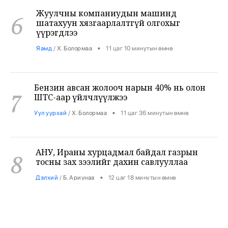
6
шатахуун хязгаарлалтгүй олгохыг
үүрэгдлээ
•
Яамд
/
Х. Болормаа
11 цаг 10 минутын өмнө
Бензин авсан жолооч нарын 40% нь олон
7
ШТС-аар үйлчлүүлжээ
•
Уул уурхай
/
Х. Болормаа
11 цаг 36 минутын өмнө
АНУ, Ираны хурцадмал байдал газрын
8
тосны зах зээлийг дахин савлууллаа
•
Дэлхий
/
Б. Ариунаа
12 цаг 18 минутын өмнө
Б.Пүрэвдагва: 8 салбарын 103
9
үйлчилгээний бүртгэлийг цуцалснаар
бизнес эрхлэхэд таатай нөхцөл бүрдэнэ