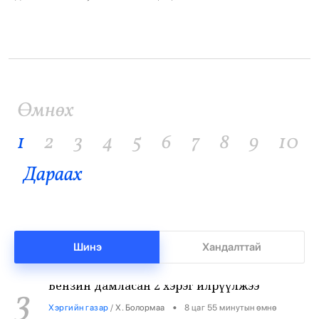
нь талаар яриагаа эхэлье? -Баян-Өлгий, Ховд аймагт Монгол
Улсад өмнө нь бүртгэгдэж байгаагүй шүлхий өвчний САТ-1
хэвшил болохыг Улсын […]
Баянхонгорт тахлын голомт идэвхижжээ
1
Өмнөх
•
Халуун цэг
/
Х. Болормаа
8 цаг 1 минутын өмнө
1
2
3
4
5
6
7
8
9
10
Нийгмийн даатгалын сангийн мөнгө 7.6
2
Дараах
тэрбумаар арвижлаа
•
Бизнес
/
Х. Болормаа
8 цаг 35 минутын өмнө
Шинэ
Хандалттай
Бензин дамласан 2 хэрэг илрүүлжээ
3
•
Хэргийн газар
/
Х. Болормаа
8 цаг 55 минутын өмнө