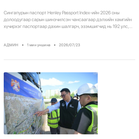
Сингапурын паспорт Henley Passport Index-ийн 2026 оны
долоодугаар сарын шинэчилсэн чансаагаар дэлхийн хамгийн
хүчирхэг паспортаар дахин шалгарч, эзэмшигчид нь 192 улс,
нутаг дэвсгэрт визгүй эсвэл хил дээр виз авч зорчих
боломжтой хэвээр байна. Сингапур улс энэ жагсаалтыг 2023
•
•
АДМИН
1
мин уншина
2026/07/23
онд анх удаа тэргүүлсэн бөгөөд түүнээс хойш дэлхийн хамгийн
хүчирхэг паспортын байр сууриа тогтмол хадгалж байна. 2024,
[…]