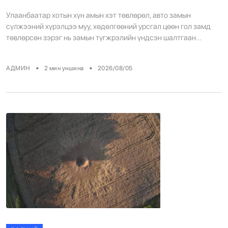
дундаж хурдыг 23.3 хувиар нэмнэ
Улаанбаатар хотын хүн амын хэт төвлөрөл, авто замын
сүлжээний хүрэлцээ муу, хөдөлгөөний урсгал цөөн гол замд
төвлөрсөн зэрэг нь замын түгжрэлийн үндсэн шалтгаан
болсоор байна. Судалгаагаар нийслэлийн иргэд өдөрт
дунджаар 2.5 цаг, жилд ойролцоогоор 35 хоногийг замын
•
•
АДМИН
2
мин уншина
2026/08/05
түгжрэлд өнгөрүүлдэг нь эдийн засгийн бүтээмж буурах,
шатахуун, эрчим хүчний хэрэглээ нэмэгдэх, агаарын бохирдол
өсөх, иргэдийн амьдралын чанарт […]