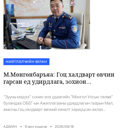
НИЙТЛЭЛЧИЙН БУЛАН
М.Мөнгөнбаръяа: Гоц халдварт өвчин
гарсан үед удирдлага, зохион
байгуулалтаар хангах үүргийг хэрэгжүүлдэг
“Зууны мэдээ” сонин энэ удаагийн “Монгол Улсын төлөө”
буландаа ОБЕГ-ын Ажиллагааны удирдлагын газрын Мал,
амьтны гоц халдварт өвчний хяналт хариуцсан ахлах
мэргэжилтэн, хошууч М.Мөнгөнбаръяаг урилаа. -Та сая хөдөө
орон нутагт томилолтоор ажиллаад ирсэн гэсэн. Явсан ажлынх
•
•
АДМИН
6
мин уншина
2026/06/18