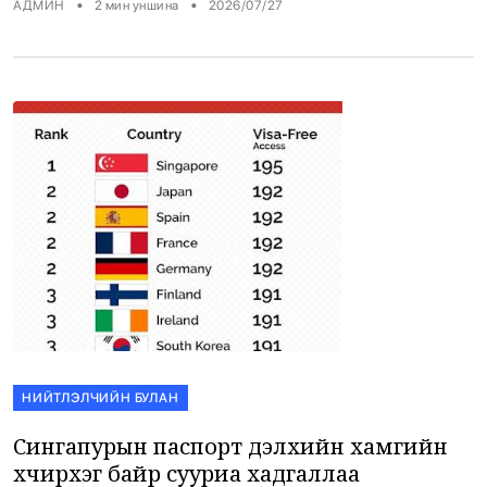
•
•
АДМИН
2
мин уншина
2026/07/27
хамрагдсан улс орнуудын нийт бүртгэсэн гэмт хэргийн 30
гаруй хувийг дангаараа цахим гэмт хэрэг эзлэх болжээ.
Хуурамч залилан ФИШИНГ (Phishing) […]
НИЙТЛЭЛЧИЙН БУЛАН
Сингапурын паспорт дэлхийн хамгийн
хүчирхэг байр сууриа хадгаллаа