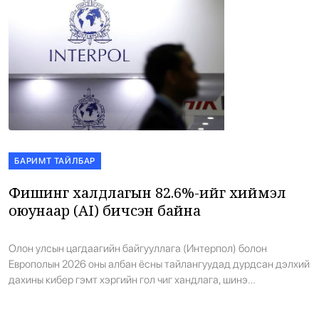
БАРИМТ ТАЙЛБАР
Фишинг халдлагын 82.6%-ийг хиймэл
оюунаар (AI) бичсэн байна
Олон улсын цагдаагийн байгууллага (Интерпол) болон
Европолын 2026 оны албан ёсны тайлангуудад дурдсан дэлхий
дахины кибер гэмт хэргийн гол чиг хандлага, шинэ
мэдээллүүдийг багцлан хүргэж байна. Интерполоос гаргасан
Ази болон Номхон далайн бүсийн тайлангаар судалгаанд