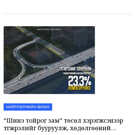
үлдэгсэд болох хибакүша, гадаадын төлөөлөгчид болон
иргэд өглөөний 08:15 цагт буюу атомын бөмбөг хаясан яг
тэр мөчид […]
НИЙТЛЭЛЧИЙН БУЛАН
“Шинэ тойрог зам” төсөл хэрэгжсэнээр
түгжрэлийг бууруулж, хөдөлгөөний