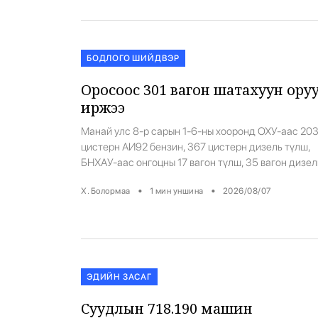
өсөх боломж бүрджээ. Уг гэрээний дагуу 2026
оны 8 дугаар […]
БОДЛОГО ШИЙДВЭР
Оросоос 301 вагон шатахуун оруулж
иржээ
Манай улс 8-р сарын 1-6-ны хооронд ОХУ-аас 20
цистерн АИ92 бензин, 367 цистерн дизель түлш,
БНХАУ-аас онгоцны 17 вагон түлш, 35 вагон дизел
түлш оруулж ирлээ. Өнөөдрийн байдлаар 41 ваго
•
•
Х. Болормаа
1
мин уншина
2026/08/07
АИ92, 260 вагон дизель түлш замд явж байна.
Өнөөдрийн 12:00 цагийн үед Улаанбаатар хотод 
вагон, 14:00 цагт 34 вагон АИ92 шатахуун ирэхийг
мэдээллээ. […]
ЭДИЙН ЗАСАГ
Суудлын 718.190 машин