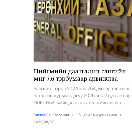
Эрүүл Мэнд
Орон Нутаг
Спорт
Энтертайнмент
Эрэн Сурвалжилга
Нийгмийн даатгалын сангийн
мөнгө 7.6 тэрбумаар арвижлаа
Засгийн газрын 2024 оны 254 дүгээр тогтооло
баталсан журмын дагуу 2026 оны 2 дугаар сар
НДЕГ Нийгмийн даатгалын сангийн чөлөөт
үлдэгдлээс 150 тэрбум төгрөгөөр Засгийн газ
•
•
Бизнес
/
Х. Болормаа
15 цаг 42 минутын өмнө
урт хугацаатай үнэт цаас худалдаж авсан. Энэх
2026/08/07
хөрөнгө оруулалтын үр дүнд Нийгмийн даатга
сангийн хөрөнгө нийтдээ 61.9 тэрбум төгрөгө