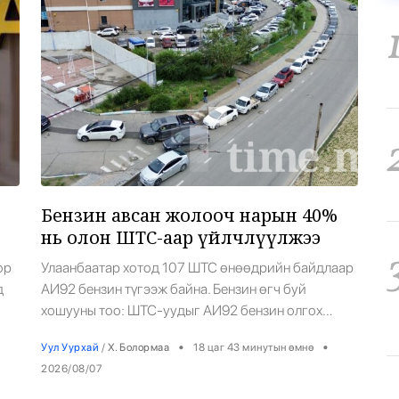
Ерөнхийлөгч
Бензин авсан жолооч нарын 40%
нь олон ШТС-аар үйлчлүүлжээ
ор
Улаанбаатар хотод 107 ШТС өнөөдрийн байдлаар
д
АИ92 бензин түгээж байна. Бензин өгч буй
хошууны тоо: ШТС-уудыг АИ92 бензин олгох
рын
хошууныхоо тоог нэмэх чиглэлийг Ашигт
•
•
Уул Уурхай
/
Х. Болормаа
18 цаг 43 минутын өмнө
үү
малтмал, газрын тосны газраас өгчээ. Өчигдөр
2026/08/07
лын
шатахуун худалдан авсан иргэдэд олгосон
өр
баримтын тоо: Үүнээс 40% нь 2 болон түүнээс