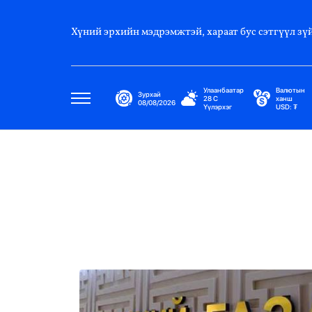
Хүний эрхийн мэдрэмжтэй, хараат бус сэтгүүл зүй
Улаанбаатар
Валютын
Зурхай
28
C
ханш
08/08/2026
Үүлэрхэг
USD:
₮
Улс Төр
Нийгэм
Эдийн Засаг
Дэлхий
Нийтлэлчийн Булан