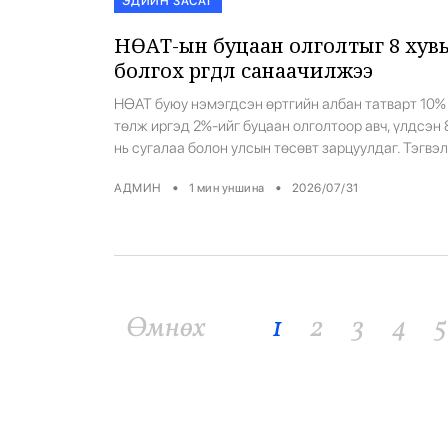
ЭДИЙН ЗАСАГ
хүчний системтэй зэрэгцээ ажиллагаанд залган
ажиллах техникийн боломж бүрдүүлж буй. Ингэс
НӨАТ-ын буцаан олголтыг 8 хув
[…]
болгох өргөдөл санаачилжээ
НӨАТ буюу нэмэгдсэн өртгийн албан татварт 10%
төлж иргэд 2%-ийг буцаан олголтоор авч, үлдсэн
нь сугалаа болон улсын төсөвт зарцуулдаг. Тэгвэл
иргэн Б.Болорчулуун НӨАТ-ын буцаан олголтыг 8
•
•
АДМИН
1
мин уншина
2026/07/31
болгох өргөдөл санаачилжээ. Одоогоор тухайн
өргөдлийг 3,486 иргэн дэмжиж гарын үсэг зурса
байна. Өргөдөл санаачилсан иргэн “Өргөн
хэрэглээний барааны үнийн өсөлт иргэдэд маш и
дарамт болж байна. […]
Өмнөх
1
2
3
4
5