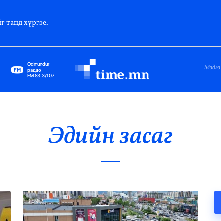
г танд хүргэе.
Odmundur
радио
FM 83.3/107
Нийслэл
Гадаад Харилцаа
Эдийн засаг
Яамд
Элчин Сайд
Парламент
Засгийн Газар