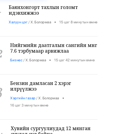
Баянхонгорт тахлын голомт
1
идэвхижжээ
•
Халуун цэг
/
Х. Болормаа
15 цаг 8 минутын өмнө
Нийгмийн даатгалын сангийн мөнгө
2
7.6 тэрбумаар арвижлаа
•
Бизнес
/
Х. Болормаа
15 цаг 42 минутын өмнө
Бензин дамласан 2 хэрэг
3
илрүүлжээ
•
Хэргийн газар
/
Х. Болормаа
16 цаг 3 минутын өмнө
Хувийн сургуулиудад 12 мянган