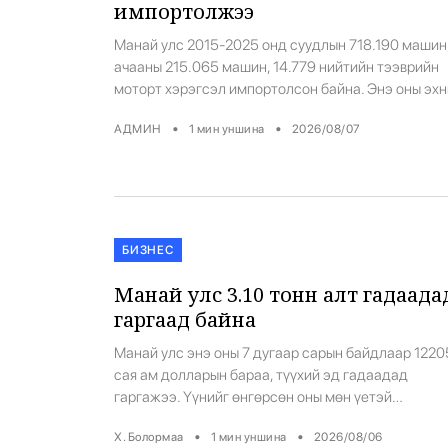
импортолжээ
Манай улс 2015-2025 онд суудлын 718.190 машин
ачааны 215.065 машин, 14.779 нийтийн тээврийн
моторт хэрэгсэл импортолсон байна. Энэ оны эх
хагас жилийн байдлаар суудлын 43.131 машин,
•
•
АДМИН
1
мин уншина
2026/08/07
ачааны 10.389 машин, 615 нийтийн тээврийн мот
хэрэгсэл гадаадаас оруулж иржээ.
БИЗНЕС
Манай улс 3.10 тонн алт гадаада
гаргаад байна
Манай улс энэ оны 7 дугаар сарын байдлаар 1220
сая ам долларын бараа, түүхий эд гадаадад
гаргажээ. Үүнийг өнгөрсөн оны мөн үетэй
харьцуулахад 57.5 хувиар өссөн байна. 3.10 тонн 
•
•
Х. Болормаа
1
мин уншина
2026/08/06
экспортоллоо. Энэ нь өмнөх оны мөн үеэс 34 хуви