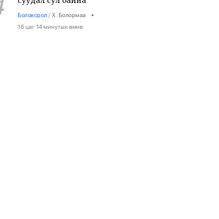
4
суудал сул байна
•
Боловсрол
/
Х. Болормаа
16 цаг 14 минутын өмнө
9-р ангийн сурагч 3 багш, 3
5
сурагчийг буудан хөнөөжээ
•
Дэлхий
/
Х. Болормаа
17 цаг 28 минутын өмнө
Жуулчны компаниудын машинд
6
шатахуун хязгаарлалтгүй олгохыг
үүрэгдлээ