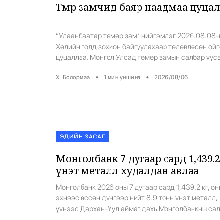
Төмөр замчид баяр наадмаа цуца
“Улаанбаатар төмөр зам” нийгэмлэг 2026.08.08-
Хөлийн голд зохион байгуулахаар төлөвлөсөн ойг
цуцаллаа. Монгол Улсад төмөр замын салбар үүс
хөгжсөний 88 жил, “Улаанбаатар төмөр зам” ХНН
•
•
Х. Болормаа
1
мин уншина
2026/08/06
үүсэн байгуулагдсаны 77 жилийн ой, Төмөр замч
мэргэжлийн өдөрт зориулсан баяр наадмыг энэ 
хийхээр төлөвлөсөн байв. Учир нь Дэлхийн
геополитикийн тогтворгүй нөхцөл байдалтай
холбогдуулан Засгийн газар бүх шатанд хэмнэлт
[…]
ЭДИЙН ЗАСАГ
Монголбанк 7 дугаар сард 1,439.2
үнэт металл худалдан авлаа
Монголбанк 2026 оны 7 дугаар сард 1,439.2 кг, он
эхнээс өссөн дүнгээр нийт 8.9 тонн үнэт металл,
үүнээс Дархан-Уул аймаг дахь Монголбанкны са
431.8 кг, Баянхонгор аймаг дахь Монголбанкны