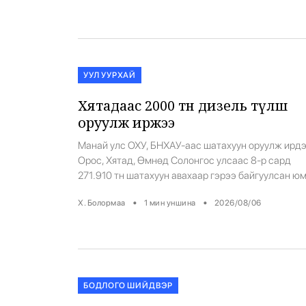
бага байна. Тэгвэл малын 10.9 мянган тонн мах,
дайвар бүтээгдэхүүн гадаад улсуудад зарав. Үүн
өмнөх оныхтой […]
УУЛ УУРХАЙ
Хятадаас 2000 тн дизель түлш
оруулж иржээ
Манай улс ОХУ, БНХАУ-аас шатахуун оруулж ирдэ
Орос, Хятад, Өмнөд Солонгос улсаас 8-р сард
271.910 тн шатахуун авахаар гэрээ байгуулсан юм
Хятадаас 6000 тн АИ92, АИ95 бензин, 1000 тн ди
•
•
Х. Болормаа
1
мин уншина
2026/08/06
түлш, онгоцны 2000 тн түлш авахаар тохиролцжээ
Тэгвэл өчигдөр Замын-Үүд дэх төмөр замын
боомтоор өмнөд хөршөөс 2000 тн дизель түлш
тээвэрлэн оруулж ирсэн тухай ЗТЯ […]
БОДЛОГО ШИЙДВЭР