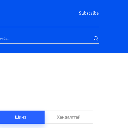
Subscribe
Шинэ
Хандалттай