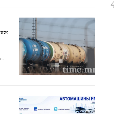
олон ШТС-д очиж, бензин худалдаж авсан байна.
3
ь
н
29
 ЗГ