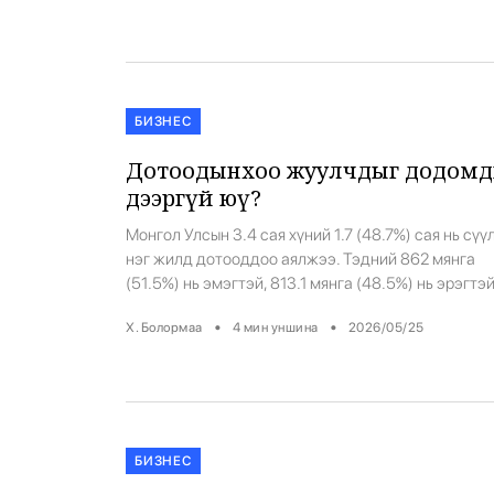
Хөвсгөл нуурын усан тээврийг эхлүүлэхээр тус
аймгийн засаг даргад ханджээ. Тиймээс Хөвсгөл
аймгийн засаг дарга Л.Төмөрбаатар захирамж
гаргаж, Хөвсгөл нуурын усан тээврийг 6-р сарын 
наас эхлүүллээ. […]
БИЗНЕС
Дотоодынхоо жуулчдыг додомд
дээргүй юү?
Монгол Улсын 3.4 сая хүний 1.7 (48.7%) сая нь сүү
нэг жилд дотооддоо аялжээ. Тэдний 862 мянга
(51.5%) нь эмэгтэй, 813.1 мянга (48.5%) нь эрэгтэй
Монгол аялагчдын 1.3 сая буюу 76.2 хувь нь гэр
•
•
Х. Болормаа
4
мин уншина
2026/05/25
бүлээрээ аялсан байв. Үүнээс үзвэл 2 хүний 1 нь 
ийгээд, ямар нэг байдлаар дотооддоо аялжээ.
Наадмын амралтаараа ч болов нэг […]
БИЗНЕС