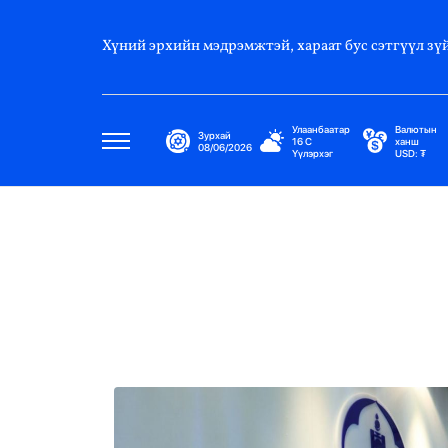
Хүний эрхийн мэдрэмжтэй, хараат бус сэтгүүл зүй
Улаанбаатар
Валютын
Зурхай
16
C
ханш
08/06/2026
Үүлэрхэг
USD:
₮
Улс Төр
Нийгэм
Эдийн Засаг
Дэлхий
Нийтлэлчийн Булан