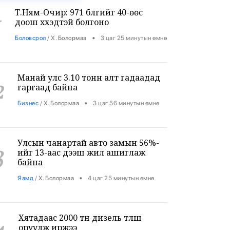
Т.Ням-Очир: 971 бүлгийг 40-өөс
1
доош хүүхэдтэй болгоно
•
Боловсрол
/
Х. Болормаа
3 цаг 25 минутын өмнө
Манай улс 3.10 тонн алт гадаадад
2
гаргаад байна
•
Бизнес
/
Х. Болормаа
3 цаг 56 минутын өмнө
Улсын чанартай авто замын 56%-
3
ийг 13-аас дээш жил ашиглаж
байна
•
Яамд
/
Х. Болормаа
4 цаг 25 минутын өмнө
Хятадаас 2000 тн дизель түлш
оруулж иржээ