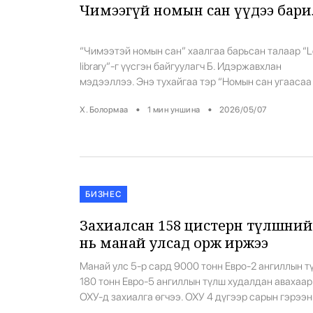
Чимээгүй номын сан үүдээ бари
“Чимээтэй номын сан” хаалгаа барьсан талаар “
library”-г үүсгэн байгуулагч Б. Идэржавхлан
мэдээллээ. Энэ тухайгаа тэр “Номын сан угаасаа
ашиг олдог бизнес биш л дээ. Ашиг олох гэж ч
•
•
Х. Болормаа
1
мин уншина
2026/05/07
анхнаасаа хийгээгүй болохоор балансаа бариад
байхад л болдог. Зөвхөн хүүхэд бүр номоос
цааргалдаггүй, очихоосоо зугтаадаггүй, хамтдаа 
жаргалтай дурсамж бүтээж болдог, хүссэнээрээ
орилж, гүйж харайж […]
БИЗНЕС
Захиалсан 158 цистерн түлшний
нь манай улсад орж иржээ
Манай улс 5-р сард 9000 тонн Евро-2 ангиллын т
180 тонн Евро-5 ангиллын түлш худалдан авахаар
ОХУ-д захиалга өгчээ. ОХУ 4 дүгээр сарын гэрээ
дагуу 9983,51 тонн буюу 158 цистерн түлш ачуул