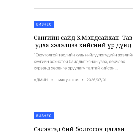
зарав. Үүнийг өмнөх оныхтой […]
БИЗНЕС
Сангийн сайд З.Мэндсайхан: Тав
удаа хэлэлцээ хийсний үр дүнд 
нийлүүлэгчдийн зээлийн хүүг
“Оюутолгой төслийн хувь нийлүүлэгчдийн зээлий
бууруулах тохиролцоонд хүрлээ
хүүгийн зохистой байдлыг хянан үзэх, өөрчлөх
хүрээнд хөрөнгө оруулагч талтай хийсэн
хэлэлцээний үр дүнгийн талаар Сангийн сайд
•
•
АДМИН
1
мин уншина
2026/07/01
3.Мэндсайхан танилцууллаа. Хэлэлцээний эхний
шатанд талууд зээлийн хүүг бууруулах талаар
зарчмын тохиролцоонд хүрч, уг тохиролцоог
протоколоор баталгаажуулжээ. Хөрөнгө оруулаг
талтай албан ёсны хэлэлцээг 2025 оны аравдуга
сард эхлүүлж, энэ хугацаанд Рио Тинтотой нийт [
БИЗНЕС
Сэлэнгэд бий болгосон цагаан