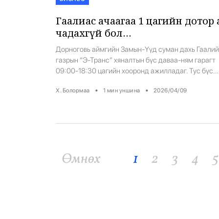
Гаалиас ачаагаа 1 цагийн дотор 
чадахгүй бол…
Дорноговь аймгийн Замын-Үүд суман дахь Гаали
газрын “Э-Транс” хяналтын бүс даваа-ням гарагт
09:00-18:30 цагийн хооронд ажилладаг. Тус бүс
өдөрт дунджаар 110 машин бараанд гаалийн хяна
•
•
Х. Болормаа
1
мин уншина
2026/04/09
бүрдүүлэлт хийн, хэвийн ажиллаж байна.2026.04
ны өдрийн 16:00 цагийн байдлаар “Э-Транс”
хяналтын бүсэд нийт 197 тээврийн хэрэгсэлтэй б
байна. Үүнээс гаальд мэдүүлсэн 60, мэдүүлээгүй
тээврийн хэрэгсэл байна.Гаалийн байгууллага
гаальд мэдүүлсэн […]
Өмнөх
1
2
3
4
5