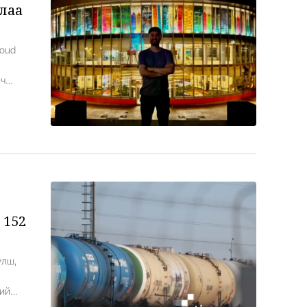
лаа
Loud
 ч
аз
 152
үлш,
ний
жээ.