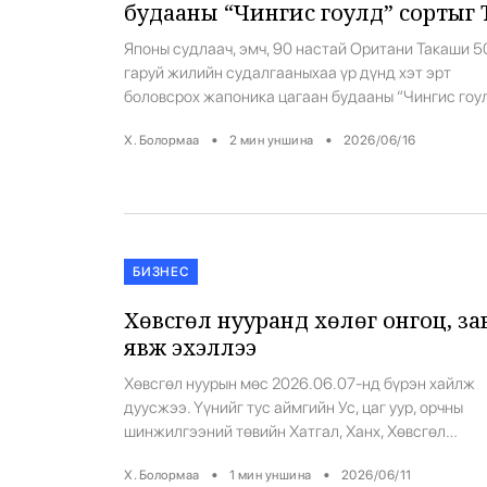
будааны “Чингис гоулд” сортыг 
аймагт туршиж байна
Японы судлаач, эмч, 90 настай Оритани Такаши 5
гаруй жилийн судалгааныхаа үр дүнд хэт эрт
боловсрох жапоника цагаан будааны “Чингис гоу
сорт гарган авчээ. Тэрбээр уг будаагаа энэ жил Т
•
•
Х. Болормаа
2
мин уншина
2026/06/16
аймгийн Аргалант суманд туршилтаар тариад ба
юм байна. “Чингис гоулд” сортын цагаан будааг
Африк болон Непалын уулархаг бүсэд ургуулдаг
цагаан будааны сортыг эрлийзжүүлэн гаргаж авч
[…]
БИЗНЕС
Хөвсгөл нууранд хөлөг онгоц, за
явж эхэллээ
Хөвсгөл нуурын мөс 2026.06.07-нд бүрэн хайлж
дуусжээ. Үүнийг тус аймгийн Ус, цаг уур, орчны
шинжилгээний төвийн Хатгал, Ханх, Хөвсгөл
харуулын судалгаагаар баталгаажуулсан байна.
•
•
Х. Болормаа
1
мин уншина
2026/06/11
Монгол Улсын далайн захиргаа үүнд үндэслэн,