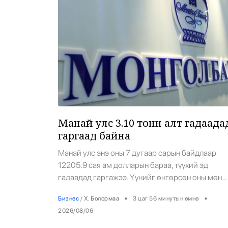
Эрүүл Мэнд
Орон Нутаг
Спорт
Энтертайнмент
Эрэн Сурвалжилга
Манай улс 3.10 тонн алт гадаада
гаргаад байна
Манай улс энэ оны 7 дугаар сарын байдлаар
12205.9 сая ам долларын бараа, түүхий эд
гадаадад гаргажээ. Үүнийг өнгөрсөн оны мөн
үетэй харьцуулахад 57.5 хувиар өссөн байна. 3.
•
•
Бизнес
/
Х. Болормаа
3 цаг 56 минутын өмнө
тонн алт экспортоллоо. Энэ нь өмнөх оны мөн ү
2026/08/06
34 хувиар бага байна. Тэгвэл малын 10.9 мянга
тонн мах, дайвар бүтээгдэхүүн гадаад улсуудад