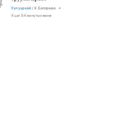
4
•
Уул уурхай
/
Х. Болормаа
4 цаг 54 минутын өмнө
НИТХ-ын ээлжит VIII хуралдаанаар
5
иргэдээс ирүүлсэн өргөдөл, гомдлын
шийдвэрлэлтийн тайланг
хэлэлцэж байна
•
Нийслэл
/
АДМИН
5 цаг 36 минутын өмнө
Төмөр замчид баяр наадмаа
6
цуцаллаа