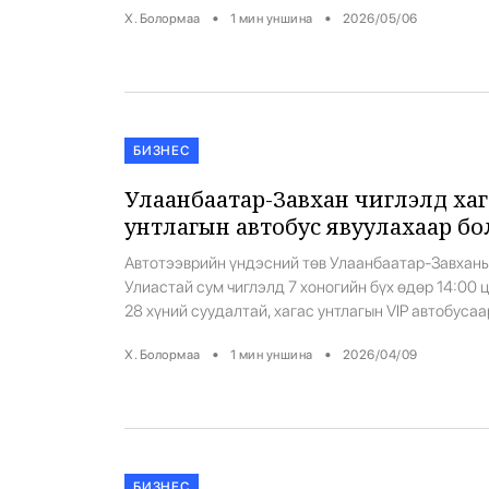
•
•
Х. Болормаа
1
мин уншина
2026/05/06
Үүнээс 8064 тонн буюу 128 цистерн түлшийг ман
улс хүлээж аваад байна. Мөн 1457,16 тонн буюу 2
цистерн түлшинд Сүхбаатар өртөөнд гаалийн
бүрдүүлэлт […]
БИЗНЕС
Улаанбаатар-Завхан чиглэлд хаг
унтлагын автобус явуулахаар б
Автотээврийн үндэсний төв Улаанбаатар-Завхан
Улиастай сум чиглэлд 7 хоногийн бүх өдөр 14:00 
28 хүний суудалтай, хагас унтлагын VIP автобусаа
зорчигч тээвэрлэхээр боллоо. VIP автобусны онцл
•
•
Х. Болормаа
1
мин уншина
2026/04/09
Нэг талын зорчих тасалбарын үнэ:
БИЗНЕС