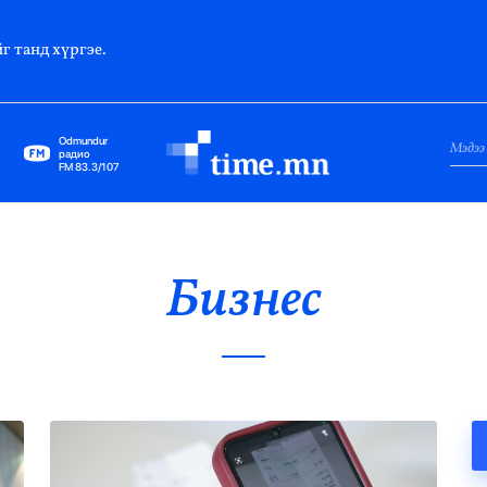
г танд хүргэе.
Odmundur
радио
FM 83.3/107
Нийслэл
Гадаад Харилцаа
Бизнес
Яамд
Элчин Сайд
Парламент
Засгийн Газар