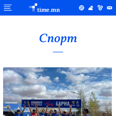
Улс Төр
Нийгэм
Спорт
Эдийн Засаг
Дэлхий
Нийтлэлчийн Булан
Эрүүл Мэнд
Орон Нутаг
Спорт