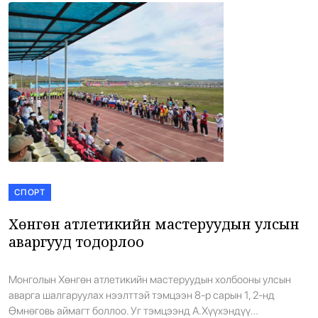
СПОРТ
Хөнгөн атлетикийн мастеруудын улсын
аваргууд тодорлоо
Монголын Хөнгөн атлетикийн мастеруудын холбооны улсын
аварга шалгаруулах нээлттэй тэмцээн 8-р сарын 1, 2-нд
Өмнөговь аймагт боллоо. Уг тэмцээнд А.Хүүхэндүү