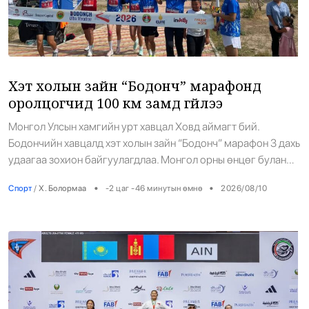
Энтертайнмент
Эрэн Сурвалжилга
Хэт холын зайн “Бодонч” марафонд
оролцогчид 100 км замд гүйлээ
Монгол Улсын хамгийн урт хавцал Ховд аймагт бий.
Бодончийн хавцалд хэт холын зайн “Бодонч” марафон 3 дахь
удаагаа зохион байгуулагдлаа. Монгол орны өнцөг булан
бүрээс хүрэлцэн ирсэн 110 тамирчин, Бага-Улаан даваанаас
•
•
Спорт
/
Х. Болормаа
-2 цаг -46 минутын өмнө
2026/08/10
Алтай сум хүртэлх 100 км зайд хурд хүч, тэсвэр хатуужлаа
сорив. Багийн төрөлд 7 хүний бүрэлдэхүүнтэй 11 баг уг
марафонд буухиа хэлбэрээр оролцсон байна. […]