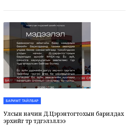
2025оны 11 дүгээр сард гэрээ хийж “One FC”-д 2 тулаан
хийснээс 2-0 […]
БАРИМТ ТАЙЛБАР
Улсын начин Д.Цэрэнтогтохын барилдах
эрхийг түр түдгэлзүүллээ