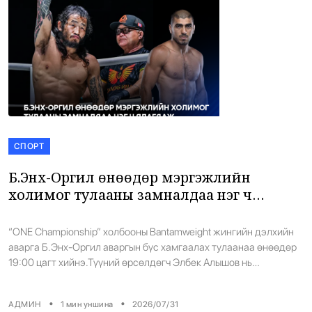
СПОРТ
Б.Энх-Оргил өнөөдөр мэргэжлийн
холимог тулааны замналдаа нэг ч
ялагдаж үзээгүй Элбек Алышовтой
тулалдана
“ONE Championship” холбооны Bantamweight жингийн дэлхийн
аварга Б.Энх-Оргил аваргын бүс хамгаалах тулаанаа өнөөдөр
19:00 цагт хийнэ.Түүний өрсөлдөгч Элбек Алышов нь
мэргэжлийн холимог тулааны замналдаа 10 тулаан хийж, нэг ч
ялагдаагүй үзүүлэлттэй. Б.Энх-Оргилын өрсөлдөгч Элбек
•
•
АДМИН
1
мин уншина
2026/07/31
Алышов 27 настай 167см, 67,4кг жинтэй. Түүнй амжилт 10-0.