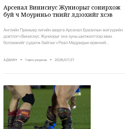
Арсенал Винисиус Жуниорыг сонирхож
буй ч Моуриньо түүнийг үлдээхийг хүсэв
Английн Премьер лигийн аварга Арсенал Бразилын жигүүрийн
довтлогч Винисиус Жуниорыг энэ зуны шилжилтээр авах
боломжийг судалж байгаа ч Реал Мадридын ерөнхий
дасгалжуулагч Жозе Моуриньо клубын удирдлагад түүнийг
ямар ч нөхцөлд зарахгүй байх байр сууриа илэрхийлжээ. The
•
•
АДМИН
1
мин уншина
2026/07/27
Athletic-ийн сэтгүүлч Дэвид Орнштейний мэдээлснээр
Арсенал Винисиус шинэ гэрээний асуудлаар Реал Мадридтай
тохиролцоонд хүрэхгүй тохиолдолд түүнийг авах боломжийг
судалж […]