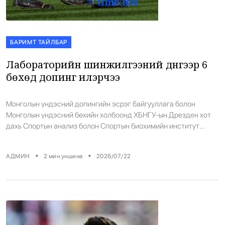
БАРИМТ ТАЙЛБАР
Лабораторийн шинжилгээний дүнгээр 6
бөхөд допинг илэрчээ
Монголын үндэсний допингийн эсрэг байгууллага болон
Монголын үндэсний бөхийн холбоонд ХБНГУ-ын Дрезден хот
дахь Спортын анализ болон Спортын биохимийн институт
(Institute of Doping Analysis and Sports Biochemistry – IDAS)-ээс
2026 оны аймаг, дүүргийн баяр наадмын үеэр авсан допингийн
•
•
АДМИН
2
мин уншина
2026/07/22
шинжилгээний лабораторийн хариуг ирүүллээ. Лабораторийн
шинжилгээний дүнгээр дараах үндэсний бөхчүүдийн сорьцод
хориотой бодис илэрсэн байна. Үүнд: Монгол […]