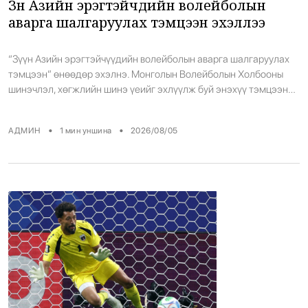
Зүүн Азийн эрэгтэйчүүдийн волейболын
аварга шалгаруулах тэмцээн эхэллээ
“Зүүн Азийн эрэгтэйчүүдийн волейболын аварга шалгаруулах
тэмцээн” өнөөдөр эхэлнэ. Монголын Волейболын Холбооны
шинэчлэл, хөгжлийн шинэ үеийг эхлүүлж буй энэхүү тэмцээнд
Хятад, Өмнөд Солонгос, Япон, Тайвань, Макао, Хонгконг зэрэг
бүс нутгийн шилдэг багуудын эсрэг тоглоно.
•
•
АДМИН
1
мин уншина
2026/08/05