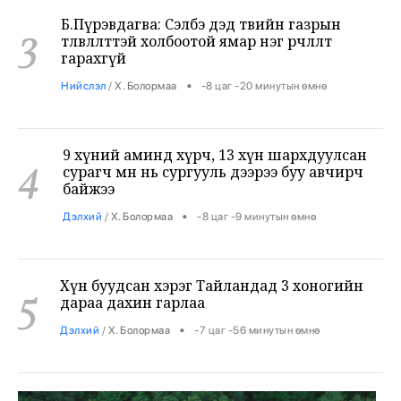
3
гарахгүй
•
Нийслэл
/
Х. Болормаа
-8 цаг -20 минутын өмнө
9 хүний аминд хүрч, 13 хүн шархдуулсан
4
сурагч өмнө нь сургууль дээрээ буу авчирч
байжээ
•
Дэлхий
/
Х. Болормаа
-8 цаг -9 минутын өмнө
Хүн буудсан хэрэг Тайландад 3 хоногийн
5
дараа дахин гарлаа
•
Дэлхий
/
Х. Болормаа
-7 цаг -56 минутын өмнө