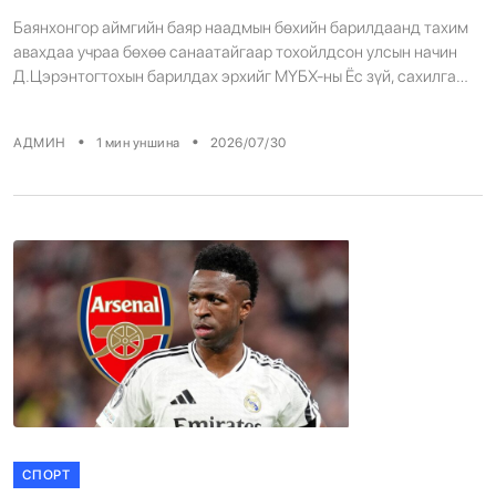
Баянхонгор аймгийн баяр наадмын бөхийн барилдаанд тахим
авахдаа учраа бөхөө санаатайгаар тохойлдсон улсын начин
Д.Цэрэнтогтохын барилдах эрхийг МҮБХ-ны Ёс зүй, сахилга
хариуцлагын зөвлөлөөс түр түдгэлзүүлсэн байгаа болно. Ёс
зүйн дүрмийн дагуу зөрчил гаргагч тайлбар гарган өгөх ба
•
•
АДМИН
1
мин уншина
2026/07/30
хариуцлагын хугацааг Ёс зүйн зөвлөлийн хурлаар хэлэлцэн
олонхын саналаар тогтооно. ЁС ЗҮЙ, САХИЛГА ХАРИУЦЛАГЫН
ЗӨВЛӨЛ
СПОРТ