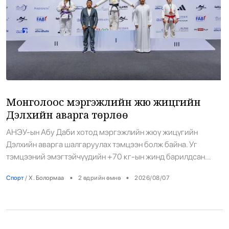
Монголоос мэргэжлийн жюү жицүгийн
Дэлхийн аварга төрлөө
АНЭУ-ын Абу Даби хотод мэргэжлийн жюү жицүгийн
Дэлхийн аварга шалгаруулах тэмцээн болж байна. Уг
тэмцээний эмэгтэйчүүдийн +70 кг-ын жинд барилдсан
“Thunder BJJ” академийн ахлах дасгалжуулагч, шигшээ
•
•
Спорт
/
Х. Болормаа
2 өдрийн өмнө
2026/08/07
багийн тамирчин Б.Хулан алтан медаль хүртэж, Дэлхийн
аварга боллоо. Тэр өмнө нь энэ тэмцээнээс 2 удаа хүрэл
медаль хртэж байв. Ийн JJIF холбооны Дэлхийн аварга
шалгаруулах тэмцээнээс Монгол Улс анхны […]