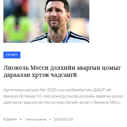
СПОРТ
Лионель Месси дэлхийн аваргын цомыг
дараалан хүртэж чадсангүй
Аргентины шигшээ баг 2026 оны хөлбөмбөгийн ДАШТ-ий
финалд Испанид 1:0-ээр хожигдсоноор дэлхийн аваргын цолоо
хамгаалж чадсангүй. Ингэснээр багийн ахлагч Лионель Месси
дараалан хоёр дахь дэлхийн аваргын түрүү хүртэх түүхэн
боломжоо алдлаа. Месси өмнө нь Аргентиныг 2022 оны
•
•
АДМИН
1
мин уншина
2026/07/20
дэлхийн аварга, мөн 2021, 2024 оны Копа Америкагийн аварга