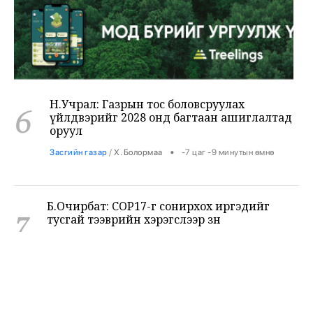
Н.Учрал: Газрын тос боловсруулах
6
үйлдвэрийг 2028 онд багтаан ашиглалтад
оруул
•
Засгийн газар
/
Х. Болормаа
-7 цаг -9 минутын өмнө
Б.Очирбат: COP17-г сонирхох иргэдийг
7
тусгай тээврийн хэрэгслээр зөөнө
•
Өрнөл
/
Х. Болормаа
-6 цаг -56 минутын өмнө
Дэлхийн шилдэг 100 их сургуульд тэнцсэн
8
оюутнууд Төрийн ордны гадаа суулт хийж
байна
•
Боловсрол
/
Х. Болормаа
-6 цаг -50 минутын өмнө