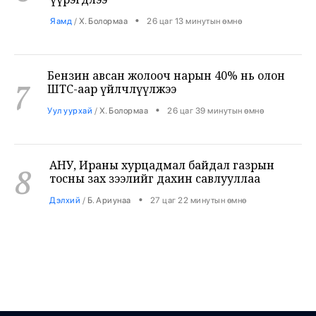
Бензин авсан жолооч нарын 40% нь олон
7
ШТС-аар үйлчлүүлжээ
•
Уул уурхай
/
Х. Болормаа
26 цаг 39 минутын өмнө
АНУ, Ираны хурцадмал байдал газрын
8
тосны зах зээлийг дахин савлууллаа
•
Дэлхий
/
Б. Ариунаа
27 цаг 22 минутын өмнө
Б.Пүрэвдагва: 8 салбарын 103
9
үйлчилгээний бүртгэлийг цуцалснаар
бизнес эрхлэхэд таатай нөхцөл бүрдэнэ
•
Нийслэл
/
Б. Ариунаа
27 цаг 31 минутын өмнө