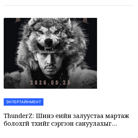
болон давж […]
ЭНТЕРТАЙНМЕНТ
ThunderZ: Шинэ үеийн залуустаа мартаж
болохгүй түүхийг сэргээн сануулахыг
зорьсон