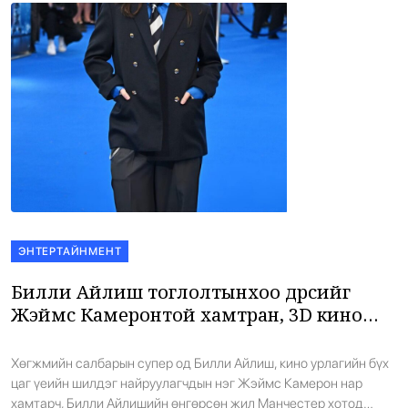
ЭНТЕРТАЙНМЕНТ
Билли Айлиш тоглолтынхоо дүрсийг
Жэймс Камеронтой хамтран, 3D кино
болгожээ
Хөгжмийн салбарын супер од Билли Айлиш, кино урлагийн бүх
цаг үеийн шилдэг найруулагчдын нэг Жэймс Камерон нар
хамтарч, Билли Айлишийн өнгөрсөн жил Манчестер хотод