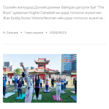
Сүүлийн жилүүдэд Дэлхий дахиныг байлдан дагуулж буй “The
Boys” цувралын Hughie Campbell-ын дүрд тоглосон жүжигчин
Жак Куэйд болон Victoria Neuman-ийн дүрд тоглосон жүжигчин
Клаудиа Думит нар бодит амьдрал дээр гэрлэжээ. Жак Куэйд,
Клаудиа Думит нар 2022 оны зун “The Boys” цувралд тоглож
•
•
Н. Сэнсана
1
мин уншина
2026/04/23
байх үеэрээ танилцаж, романтик харилцаатай болсон байна.
Тэд хосын амьдралаа олны анхаарлаас далд […]