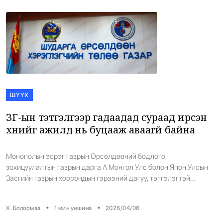
тогооч […]
ШҮҮХ
ЗГ-ын тэтгэлгээр гадаадад сураад ирсэн
хүнийг ажилд нь буцааж аваагүй байна
Монополын эсрэг газрын Өрсөлдөөний бодлого,
зохицуулалтын газрын дарга А Монгол Улс болон Япон Улсын
Засгийн газрын хоорондын гэрээний дагуу, тэтгэлэгтэй
хөтөлбөрт тэнцэж, Кобэ их сургуульд хуулийн магистрт сурчээ.
Түүнийг зэргээ хамгаалаад буцаж ирэхэд нь Монополын эсрэг
•
•
Х. Болормаа
1
мин уншина
2026/04/06
газар урьд нь эрхэлж байсан албан тушаалд нь буцаан
томилоогүй байна. Тиймээс тэр шүүхэд хандсан аж. Анхан