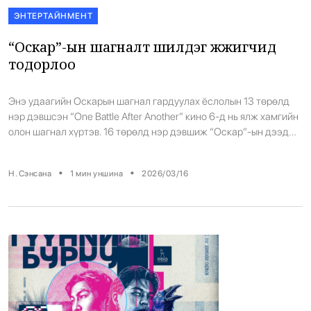
ЭНТЕРТАЙНМЕНТ
“Оскар”-ын шагналт шилдэг жүжигчид
тодорлоо
Энэ удаагийн Оскарын шагнал гардуулах ёслолын 13 төрөлд
нэр дэвшсэн “One Battle After Another” кино 6-д нь ялж хамгийн
олон шагнал хүртэв. 16 төрөлд нэр дэвшиж “Оскар”-ын дээд
амжилт тогтоосон “Sinners” кино 4 төрөлд шагнал авч,
удааллаа. Өнөө жилийн шагналтнууд:
•
•
Н. Сэнсана
1
мин уншина
2026/03/16