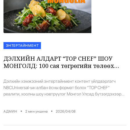
ЭНТЕРТАЙНМЕНТ
ДЭЛХИЙН АЛДАРТ “TOP CHEF” ШОУ
МОНГОЛД: 100 сая төгрөгийн төлөөх
тулаан тун удахгүй
Дэлхийн хэмжээний энтертайнмент контент үйлдвэрлэгч
NBCUniversal-ын албан ёсны формат болох “TOP CHEF”
реалити, хоолны шоу нэвтрүүлэг Монгол Улсад бүтээгдэхээр
боллоо. NTV телевиз болон Nomadia Pictures-ийн хамтран
хэрэгжүүлж буй уг төсөл нь Холливудын стандартаар, шилдэг
•
•
АДМИН
2
мин уншина
2026/04/08
уран бүтээлчид, мэргэжлийн зураг авалтын багуудын
оролцоотойгоор хийгдэх бөгөөд Монголын медиа салбарт
нэгэн шинэ хуудсыг нээх зорилго тавьж байна. Мэргэжлийн