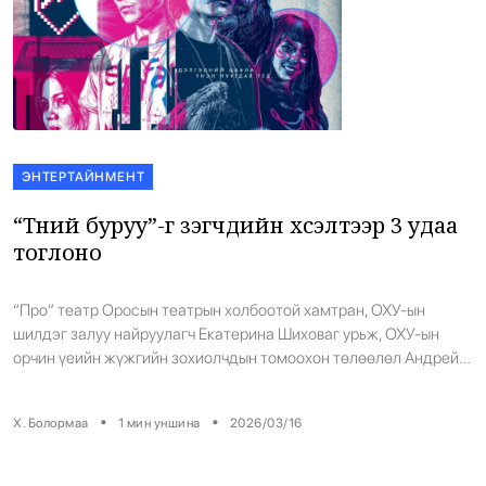
ЭНТЕРТАЙНМЕНТ
“Түүний буруу”-г үзэгчдийн хүсэлтээр 3 удаа
тоглоно
“Про” театр Оросын театрын холбоотой хамтран, ОХУ-ын
шилдэг залуу найруулагч Екатерина Шиховаг урьж, ОХУ-ын
орчин үеийн жүжгийн зохиолчдын томоохон төлөөлөл Андрей
Ивановын “Это все она” зохиолоос сэдэвлэсэн “Түүний буруу”
орчин үеийн сэтгэл зүйн драмын жүжгийг 3 дугаар сарын 5-
•
•
Х. Болормаа
1
мин уншина
2026/03/16
наас РЦНК буюу Оросын шинжлэх ухаан соёлын төвийн
тайзнаа тоглов. Тэгвэл энэ жүжгийг үзэгчдийн хүсэлтээр 3
дугаар […]