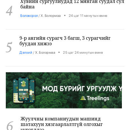
•
Боловсрол
/
Х. Болормаа
24 цаг 11 минутын өмнө
9-р ангийн сурагч 3 багш, 3 сурагчийг
5
буудан хөнөөжээ
•
Дэлхий
/
Х. Болормаа
25 цаг 24 минутын өмнө
Жуулчны компаниудын машинд
6
шатахуун хязгаарлалтгүй олгохыг
үүрэгдлээ
•
Яамд
/
Х. Болормаа
26 цаг 13 минутын өмнө