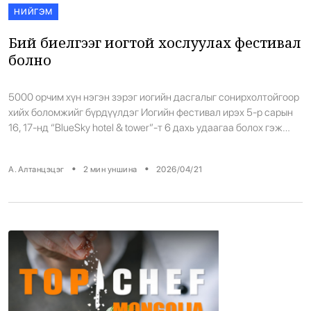
НИЙГЭМ
Бий биелгээг иогтой хослуулах фестивал
болно
5000 орчим хүн нэгэн зэрэг иогийн дасгалыг сонирхолтойгоор
хийх боломжийг бүрдүүлдэг Иогийн фестивал ирэх 5-р сарын
16, 17-нд “BlueSky hotel & tower”-т 6 дахь удаагаа болох гэж
байна. 2 өдрийн турш Монголын болон гадаадын шилдэг багш
нар 30 гаруй төрлийн иог, бясалгалын хичээл орно. Жилд
•
•
А. Алтанцэцэг
2
мин уншина
2026/04/21
ганцхан удаа зохион байгуулагддаг Монголын иогийн
фестивалд Дэлхийн иогийн алдартай […]