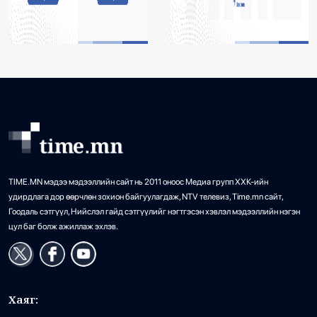
TIME.MN мэдээ мэдээллийн сайт нь 2011 оноос Медиа групп ХХК-ийн
удирдлага дор өөрчлөн зохион байгуулагдаж, NTV телевиз, Time.mn сайт,
Гоодаль сэтгүүл, Нийслэл гайд сэтгүүлийг нэгтгэсэн хэвлэл мэдээллийн нэгэн
цул баг болж ажиллаж эхлэв.
Хаяг: