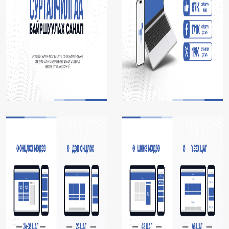
Энтертайнмент
Эрэн Сурвалжилга