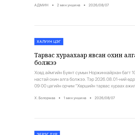
•
•
АДМИН
2
мин уншина
2026/08/07
сард Үндсэн хуультай зөрчилдөнө гэсэн
үндэслэлээр шүүхэд саатсан өмнөх бодлогоо ши
хэлбэрээр хэрэгжүүлэх гэсэн хоёр дахь оролдло
болж байна. Захирамжид юу тусгав? Шинэ
захирамжаар бүх хүүхдийн иргэншлийг шууд
цуцлаагүй. Харин […]
ХАЛУУН ЦЭГ
Тарвас хураахаар явсан охин алг
болжээ
Ховд аймгийн Буянт сумын Норжинхайрхан багт 1
настай охин алга болжээ. Тэр 2026.08.01-ний өд
09:00 цагийн орчим “Хөршийн тарвас хураах ажи
явна” гэж хэлэн, гэрээсээ явган гарч яваад сураг
•
•
Х. Болормаа
1
мин уншина
2026/08/07
болсон гэнэ. Хүүхэд алга болсон тухай дуудлагыг
сарын 2-ны өдрийн 20:40 цагт тус аймгийн Онцго
байдлын газрын Эрэн хайх, аврах салбар хүлээн
авсан байна. Онцгой байдлын […]
ЭЕРЭГ ДҮР