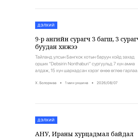
2 тарваганы сэг зэмээс сорьц авахад, тарваган
тахал илэрсэн байна. Одоогоор уг […]
ДЭЛХИЙ
9-р ангийн сурагч 3 багш, 3 сура
буудан хөнөөжээ
Тайланд улсын Бангкок хотын баруун хойд захад
орших “Debsirin Nonthaburi” сургуульд 7 хүн амиа
алдаж, 15 хүн шархадсан хэрэг өнөө өглөө гарлаа
Тус улсын эрх баригчдын мэдээлснээр ийм хэрэг
•
•
Х. Болормаа
1
мин уншина
2026/08/07
үйлдсэн этгээд нь тус сургуулийн 9 дүгээр ангий
сурагч байжээ. Тэр сургуульдаа ирэхээсээ өмнө
өвөө, эмээгээ буудан хөнөөсөн гэж Бангкокийн
Цагдаагийн газар үзэж байна. Уг сурагч сургуул
[…]
ДЭЛХИЙ
АНУ, Ираны хурцадмал байдал