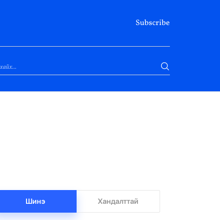
Subscribe
Шинэ
Хандалттай