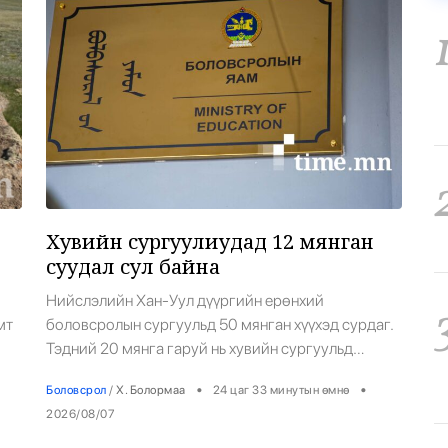
Ерөнхийлөгч
Хувийн сургуулиудад 12 мянган
суудал сул байна
Нийслэлийн Хан-Уул дүүргийн ерөнхий
мт
боловсролын сургуульд 50 мянган хүүхэд сурдаг.
Тэдний 20 мянга гаруй нь хувийн сургуульд
р
сурдаг юм байна. Ялангуяа Яармагийн иргэдийн
•
•
Боловсрол
/
Х. Болормаа
24 цаг 33 минутын өмнө
аг
олонх нь хувийн сургууль сонгожээ. Боловсролын
2026/08/07
сэн
яамны төрийн нарийн бичгийн дарга Т.Ням-Очир:
өв
-Хувийн сургуулиудын 12 мянган суудал сул