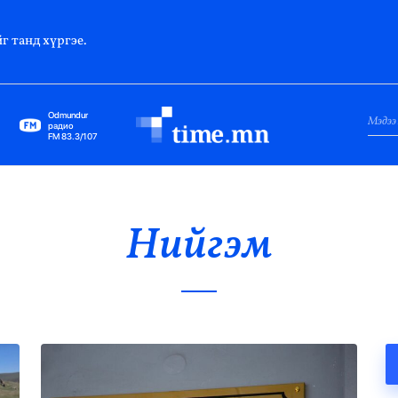
г танд хүргэе.
Odmundur
радио
FM 83.3/107
Нийслэл
Гадаад Харилцаа
Нийгэм
Яамд
Элчин Сайд
Парламент
Засгийн Газар