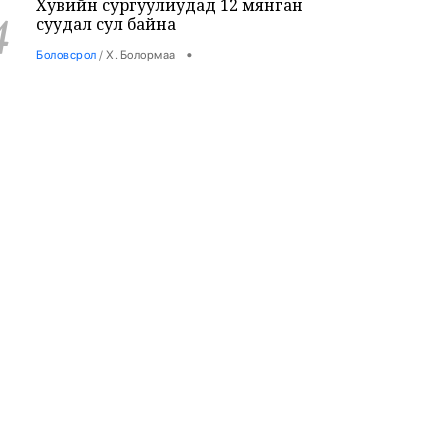
Хувийн сургуулиудад 12 мянган
4
суудал сул байна
•
Боловсрол
/
Х. Болормаа
24 цаг 33 минутын өмнө
9-р ангийн сурагч 3 багш, 3
5
сурагчийг буудан хөнөөжээ
•
Дэлхий
/
Х. Болормаа
25 цаг 47 минутын өмнө
Жуулчны компаниудын машинд
6
шатахуун хязгаарлалтгүй олгохыг