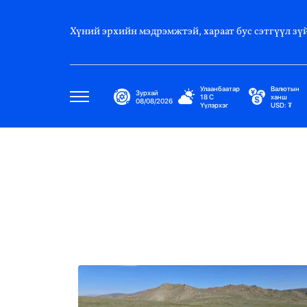
Хүний эрхийн мэдрэмжтэй, хараат бус сэтгүүл зүй
Улаанбаатар
Валютын
Зурхай
18
C
ханш
08/08/2026
Үүлэрхэг
USD:
₮
Улс Төр
Нийгэм
Эдийн Засаг
Дэлхий
Нийтлэлчийн Булан