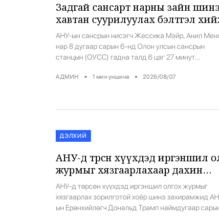
Задгай сансарт нарны зайн шин
хавтан суурилуулах бэлтгэл хий
АНУ-ын сансрын нисэгч Жессика Мэйр, Анил Мен
нар 8 дугаар сарын 6-нд Олон улсын сансрын
станцын (ОУСС) гадна талд 6 цаг 27 минут
үргэлжилсэн задгай сансрын ажиллагаа (spacewa
•
•
АДМИН
1
мин уншина
2026/08/07
амжилттай гүйцэтгэжээ. Тэд сансрын станцын га
хэсэгт нарны зайн хавтан (roll-out solar arrays)
суурилуулахаар бэлтгэсэн байна. Уг шинэ
хавтангуудыг энэ оны сүүлчээр Олон улсын санс
станцад хүргэх […]
ДЭЛХИЙ
АНУ-д төрсөн хүүхдэд иргэншил олгох
журмыг хязгаарлахаар дахин
оролдлоо
АНУ-д төрсөн хүүхдэд иргэншил олгох журмыг
хязгаарлах зорилготой хоёр шинэ захирамжид АН
ын Ерөнхийлөгч Дональд Трамп наймдугаар сарын
нд гарын үсэг зурлаа. Энэ нь өнгөрсөн зургадугаа