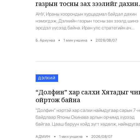
газрын тосны зах зээлийг дахин
савлууллаа
АНУ, Ираны хоорондын хурцадмал байдал дахин
нэмэгдэж, Дэлхийн газрын тосны зах зээлд шинэ
эрсдэл үүсээд байна. Иран улс стратегийн ач
холбогдолтой Ормузын хоолойгоор АНУ, Израилт
•
•
Б. Ариунаа
1
мин уншина
2026/08/07
холбоотой гэж үзсэн усан онгоцуудыг нэвтрүүлэх
байх тухай хуулийн төсөл боловсруулж эхэлсэн. 
нь хөрөнгө оруулагчдыг илүү их болгоомжлоход
хүргэжээ. Ормузын хоолойгоор Дэлхийн газрын
тосны 20 хувь дамжин өнгөрдөг. Энэ […]
ДЭЛХИЙ
“Долфин” хар салхи Хятадыг чи
ойртож байна
“Долфин” нэртэй хар салхи наймдугаар сарын 7-
байдлаар Японы Окинава арлын орчимд хүрээд
байгаа. Цааш баруун хойд зүгт хөдөлж, наймдуга
сарын 10-нд Хятадын эрэгт хүрэх төлөвтэй байна.
•
•
АДМИН
1
мин уншина
2026/08/07
Японд 13 дугаар хар салхи гэж бүртгэсэн “Долфи