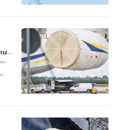
д
,
длын
лын
ын
рийн
ээр
д
]