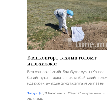
Эрүүл Мэнд
Орон Нутаг
Спорт
Энтертайнмент
Эрэн Сурвалжилга
Баянхонгорт тахлын голомт
идэвхижжээ
Баянхонгор аймгийн Баянбулаг сумын Хангал
багийн нутагт тарваган тахлын байгалийн голо
идэвхжиж, амьтдын дунд тахал гарч байгаа нь
Зоонозын өвчин судлалын төвийн судалгаагаа
•
•
Халуун Цэг
/
Х. Болормаа
23 цаг 27 минутын өмнө
батлагджээ. Тус аймгийн Гурванбулаг, Баянбул
2026/08/07
сумын нутгийн заагт 7-р сард дошин дээрээ үх
тарвага олдсон аж. Зоонозын өвчин судлалын т