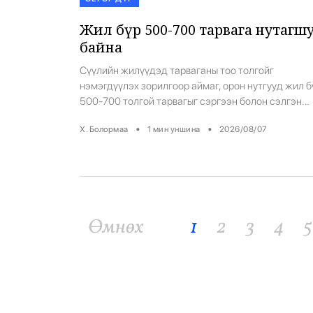
Жил бүр 500-700 тарвага нутагш
байна
Сүүлийн жилүүдэд тарваганы тоо толгойг
нэмэгдүүлэх зорилгоор аймаг, орон нутгууд жил б
500-700 толгой тарвагыг сэргээн болон сэлгэн
нутагшуулж байна. Устсан болон тоо нь цөөрсөн
•
•
Х. Болормаа
1
мин уншина
2026/08/07
тарвага үүний үр дүнд дахин нутагшин, өсжээ. Гэв
хууль бусахр агнасаар байгаа нь энэ ажилд сөргө
нөлөөлж байна. Байгаль орчин, уур амьсгалын
өөрчлөлтийн яам, Байгаль орчны газар, Экологийн
цагдаагийн алба […]
Өмнөх
1
2
3
4
5