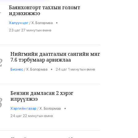
Баянхонгорт тахлын голомт
1
идэвхижжээ
•
Халуун цэг
/
Х. Болормаа
23 цаг 27 минутын өмнө
Нийгмийн даатгалын сангийн мөнгө
2
7.6 тэрбумаар арвижлаа
•
Бизнес
/
Х. Болормаа
24 цаг 1 минутын өмнө
Бензин дамласан 2 хэрэг
3
илрүүлжээ
•
Хэргийн газар
/
Х. Болормаа
24 цаг 22 минутын өмнө