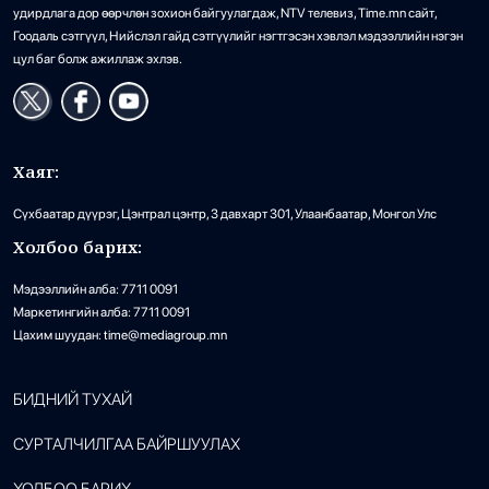
11
удирдлага дор өөрчлөн зохион байгуулагдаж, NTV телевиз, Time.mn сайт,
•
Дэлхий
/
АДМИН
40 цаг 0 минутын өмнө
Гоодаль сэтгүүл, Нийслэл гайд сэтгүүлийг нэгтгэсэн хэвлэл мэдээллийн нэгэн
цул баг болж ажиллаж эхлэв.
Суудлын 718.190 машин импортолжээ
12
•
Эдийн засаг
/
АДМИН
40 цаг 14 минутын өмнө
Хаяг:
Сүхбаатар дүүрэг, Цэнтрал цэнтр, 3 давхарт 301, Улаанбаатар, Монгол Улс
Мотоциклийн араас зориуд мөргөсөн
13
Холбоо барих:
автобусны жолоочийг ажлаас халжээ
•
Мэдээллийн алба: 7711 0091
Хууль
/
Х. Болормаа
40 цаг 34 минутын өмнө
Маркетингийн алба: 7711 0091
Цахим шуудан: time@mediagroup.mn
Монголоос мэргэжлийн жюү жицүгийн
14
Дэлхийн аварга төрлөө
БИДНИЙ ТУХАЙ
•
Спорт
/
Х. Болормаа
40 цаг 52 минутын өмнө
СУРТАЛЧИЛГАА БАЙРШУУЛАХ