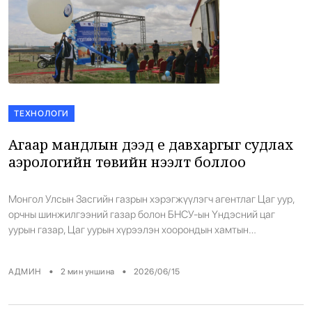
ТЕХНОЛОГИ
Агаар мандлын дээд үе давхаргыг судлах
аэрологийн төвийн нээлт боллоо
Монгол Улсын Засгийн газрын хэрэгжүүлэгч агентлаг Цаг уур,
орчны шинжилгээний газар болон БНСУ-ын Үндэсний цаг
уурын газар, Цаг уурын хүрээлэн хоорондын хамтын
ажиллагааны хүрээнд БНСУ-ын Засгийн газрын буцалтгүй
тусламжаар хэрэгжүүлсэн “Монгол Улсад цаг уурын нэгдсэн
•
•
АДМИН
2
мин уншина
2026/06/15
автомат систем суурилуулах нь I, II” төсөл нь 2017-2019, 2022-
2026 онд хэрэгжсэн. Энэхүү төслийн II шатны хүрээнд төвийн
бүсийн аймаг, […]