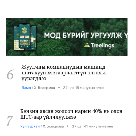
Жуулчны компаниудын машинд
6
шатахуун хязгаарлалтгүй олгохыг
үүрэгдлээ
•
Яамд
/
Х. Болормаа
37 цаг 15 минутын өмнө
Бензин авсан жолооч нарын 40% нь олон
7
ШТС-аар үйлчлүүлжээ
•
Уул уурхай
/
Х. Болормаа
37 цаг 41 минутын өмнө
АНУ, Ираны хурцадмал байдал газрын