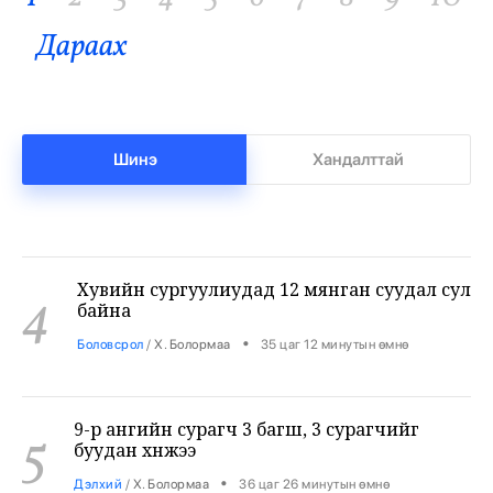
•
Бизнес
/
Х. Болормаа
34 цаг 40 минутын өмнө
Дараах
Бензин дамласан 2 хэрэг илрүүлжээ
3
•
Хэргийн газар
/
Х. Болормаа
35 цаг 0 минутын өмнө
Шинэ
Хандалттай
Хувийн сургуулиудад 12 мянган суудал сул
4
байна
•
Боловсрол
/
Х. Болормаа
35 цаг 12 минутын өмнө
9-р ангийн сурагч 3 багш, 3 сурагчийг
5
буудан хөнөөжээ
•
Дэлхий
/
Х. Болормаа
36 цаг 26 минутын өмнө