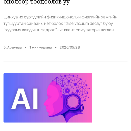
онолоор тооцоолов уу
Цинхуа их сургуулийн физикчид онолын физикийн хамгийн
түгшүүртэй санааны нэг болох “false vacuum decay” буюу
“хуурамч вакуумын задрал”-ыг квант симулятор ашиглан
лабораторид загварчилжээ. Судлаачдын үзэж буйгаар энэ нь
зөвхөн орчлон ертөнцийн тогтвортой байдлыг ойлгоход бус,
•
•
Б. Ариунаа
1
мин уншина
2026/05/28
ирээдүйн квант тооцооллын шинэ аргуудыг хөгжүүлэхэд чухал
алхам болж магадгүй байна. Энэхүү онолын дагуу орчлон
ертөнц “жинхэнэ вакуум” төлөв рүү […]