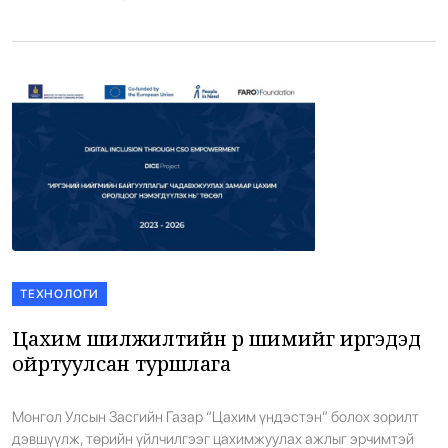
шилдэг дуу чимээ тусгаарлагч (ANC) чихэвчүүдийн нэгээр
шалгараад байна. Сүүлийн өдрүүдэд гарсан […]
ТЕХНОЛОГИ
Цахим шилжилтийн үр шимийг иргэдэд
ойртуулсан туршлага
Монгол Улсын Засгийн Газар “Цахим үндэстэн” болох зорилт
дэвшүүлж, төрийн үйлчилгээг цахимжуулах ажлыг эрчимтэй