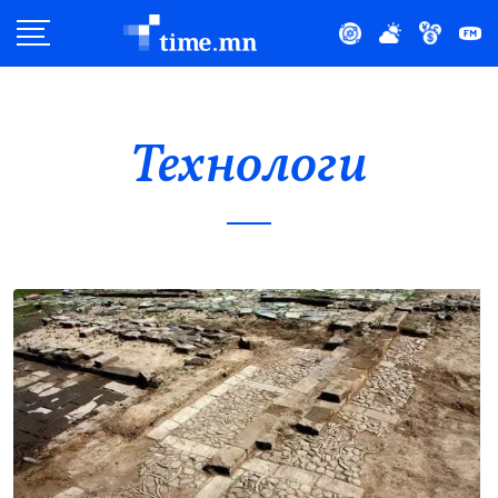
Улс Төр
Нийгэм
Технологи
Эдийн Засаг
Дэлхий
Нийтлэлчийн Булан
Эрүүл Мэнд
Орон Нутаг
Спорт