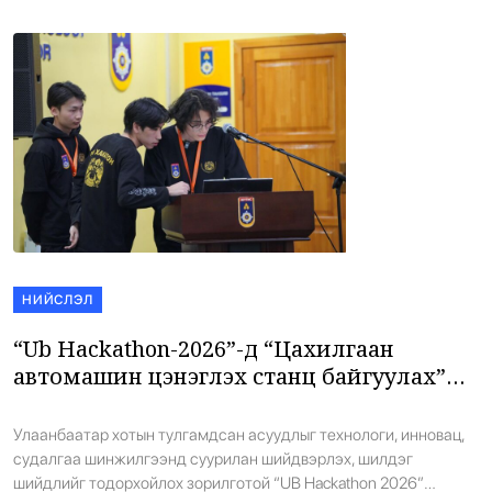
НИЙСЛЭЛ
“Ub Hackathon-2026”-д “Цахилгаан
автомашин цэнэглэх станц байгуулах”
төсөл тэргүүн байрт шалгарлаа
Улаанбаатар хотын тулгамдсан асуудлыг технологи, инновац,
судалгаа шинжилгээнд суурилан шийдвэрлэх, шилдэг
шийдлийг тодорхойлох зорилготой “UB Hackathon 2026”