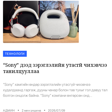
ТЕХНОЛОГИ
“Sony” дээд зэрэглэлийн утасгүй чихэвчээ
танилцууллаа
“Sony” хамгийн өндөр зэрэглэлийн утасгүй чихэвчээ
худалдаанд гаргаж, дууны чанар болон тав тухыг гол давуу тал
болгон онцолж байна. “Sony” компани өнгөрсөн онд
танилцуулсан тэргүүлэх загвар WH-1000XM6 утасгүй чихэвчээ
дэлхийн зах зээлд албан ёсоор худалдаалж эхэлж,
•
•
АДМИН
2
мин уншина
2026/07/09
мэргэжлийн тоймчдын үнэлгээгээр зах зээл дээрх хамгийн