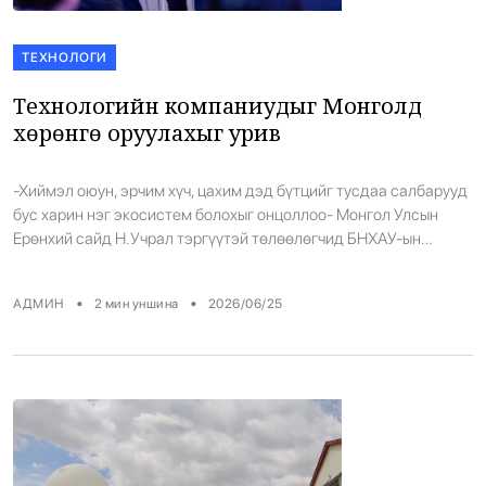
ТЕХНОЛОГИ
Технологийн компаниудыг Монголд
хөрөнгө оруулахыг урив
-Хиймэл оюун, эрчим хүч, цахим дэд бүтцийг тусдаа салбарууд
бус харин нэг экосистем болохыг онцоллоо- Монгол Улсын
Ерөнхий сайд Н.Учрал тэргүүтэй төлөөлөгчид БНХАУ-ын
Далянь хотноо 2026 оны зургаадугаар сарын 23-25-нд
Дэлхийн эдийн засгийн форумын “Зуны Давос” чуулганд
•
•
АДМИН
2
мин уншина
2026/06/25
оролцов. Чуулганы үеэр Ерөнхий сайд Н.Учрал “Хүнсний
тогтолцоон дахь худалдаа, зах зээлийн инновацыг дэмжих нь”
стратегийн хэлэлцүүлэгт […]