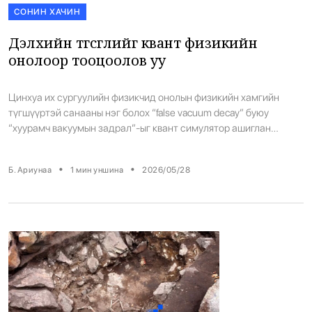
СОНИН ХАЧИН
Дэлхийн төгсгөлийг квант физикийн
онолоор тооцоолов уу
Цинхуа их сургуулийн физикчид онолын физикийн хамгийн
түгшүүртэй санааны нэг болох “false vacuum decay” буюу
“хуурамч вакуумын задрал”-ыг квант симулятор ашиглан
лабораторид загварчилжээ. Судлаачдын үзэж буйгаар энэ нь
зөвхөн орчлон ертөнцийн тогтвортой байдлыг ойлгоход бус,
•
•
Б. Ариунаа
1
мин уншина
2026/05/28
ирээдүйн квант тооцооллын шинэ аргуудыг хөгжүүлэхэд чухал
алхам болж магадгүй байна. Энэхүү онолын дагуу орчлон
ертөнц “жинхэнэ вакуум” төлөв рүү […]