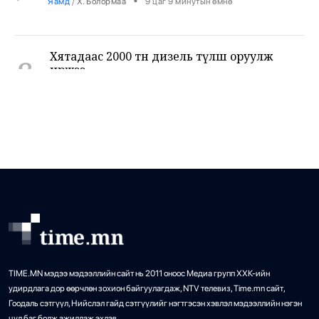
Хятадаас 2000 тн дизель түлш оруулж
8
иржээ
•
Уул уурхай
/
Х. Болормаа
9 цаг 38 минутын өмнө
НИТХ-ын ээлжит VIII хуралдаанаар
9
иргэдээс ирүүлсэн өргөдөл, гомдлын
шийдвэрлэлтийн тайланг хэлэлцэж байна
•
Нийслэл
/
АДМИН
10 цаг 20 минутын өмнө
Төмөр замчид баяр наадмаа цуцаллаа
10
•
Бодлого шийдвэр
/
Х. Болормаа
10 цаг 55 минутын өмнө
TIME.MN мэдээ мэдээллийн сайт нь 2011 оноос Медиа групп ХХК-ийн
удирдлага дор өөрчлөн зохион байгуулагдаж, NTV телевиз, Time.mn сайт,
Гоодаль сэтгүүл, Нийслэл гайд сэтгүүлийг нэгтгэсэн хэвлэл мэдээллийн нэгэн
“Psychic Fever” хамтлаг: Хөгжмөөрөө хил
цул баг болж ажиллаж эхлэв.