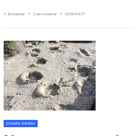
•
•
Х. Болормаа
2
мин уншина
2026/04/17
СОНИН ХАЧИН