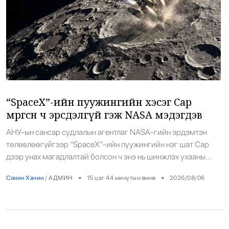
“SpaceX”-ийн пуужингийн хэсэг Сар
мөргөсөн ч эрсдэлгүй гэж NASA мэдэгдэв
АНУ-ын сансар судлалын агентлаг NASA-гийн эрдэмтэн
төлөвлөөгүйгээр “SpaceX”-ийн пуужингийн нэг шат Сар
дээр унах магадлалтай болсон ч энэ нь шинжлэх ухааны
судалгаа болон ирээдүйн сарны хөтөлбөрүүдэд бодит
•
•
Сонин Хачин
/
АДМИН
15 цаг 44 минутын өмнө
2026/08/06
эрсдэл учруулахгүй гэж мэдэгдлээ. Тухайн пуужингийн шат
нь үүргээ гүйцэтгэсний дараа сансарт хяналтгүйгээр
эргэлдэж байсан бөгөөд тооцооллоор Сарны гадаргад
мөргөх төлөвтэй байгаа аж. Гэхдээ мөргөлтийн улмаас