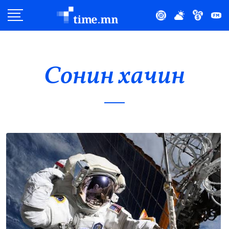
Улс Төр
Нийгэм
Сонин хачин
Эдийн Засаг
Дэлхий
Нийтлэлчийн Булан
Эрүүл Мэнд
Орон Нутаг
Спорт