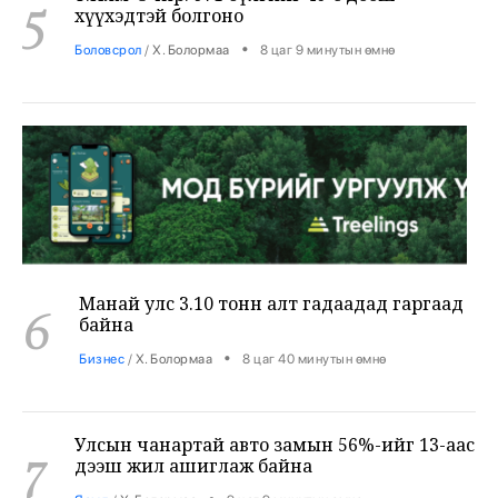
Манай улс 3.10 тонн алт гадаадад гаргаад
6
байна
•
Бизнес
/
Х. Болормаа
8 цаг 40 минутын өмнө
Улсын чанартай авто замын 56%-ийг 13-аас
7
дээш жил ашиглаж байна
•
Яамд
/
Х. Болормаа
9 цаг 9 минутын өмнө