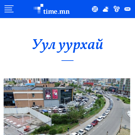
Улс Төр
Нийгэм
Уул уурхай
Эдийн Засаг
Дэлхий
Нийтлэлчийн Булан
Эрүүл Мэнд
Орон Нутаг
Спорт