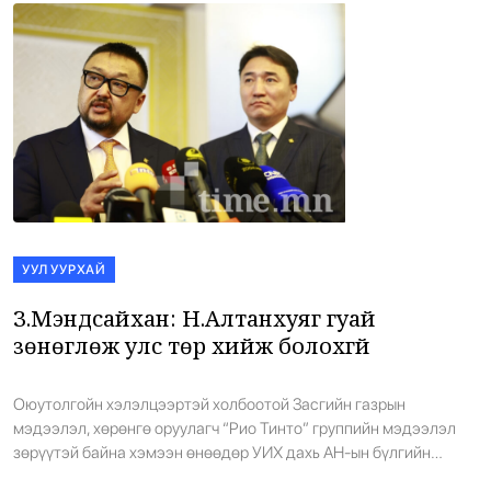
УУЛ УУРХАЙ
З.Мэндсайхан: Н.Алтанхуяг гуай
зөнөглөж улс төр хийж болохгүй
Оюутолгойн хэлэлцээртэй холбоотой Засгийн газрын
мэдээлэл, хөрөнгө оруулагч “Рио Тинто” группийн мэдээлэл
зөрүүтэй байна хэмээн өнөөдөр УИХ дахь АН-ын бүлгийн
Н.Алтанхуяг, Б.Жаргалан нарын гишүүд мэдээлэл хийлээ. Тэд