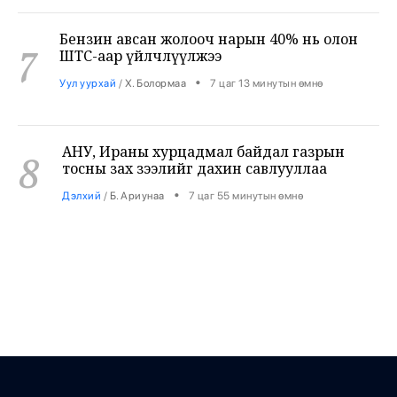
Бензин авсан жолооч нарын 40% нь олон
7
ШТС-аар үйлчлүүлжээ
•
Уул уурхай
/
Х. Болормаа
7 цаг 13 минутын өмнө
АНУ, Ираны хурцадмал байдал газрын
8
тосны зах зээлийг дахин савлууллаа
•
Дэлхий
/
Б. Ариунаа
7 цаг 55 минутын өмнө
Б.Пүрэвдагва: 8 салбарын 103
9
үйлчилгээний бүртгэлийг цуцалснаар
бизнес эрхлэхэд таатай нөхцөл бүрдэнэ
•
Нийслэл
/
Б. Ариунаа
8 цаг 4 минутын өмнө
Оросоос 301 вагон шатахуун оруулж
10
иржээ