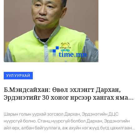
УУЛ УУРХАЙ
Б.Мэндсайхан: Өвөл эхлэнгүүт Дархан,
Эрдэнэтийг 30 хоног нүүрсээр хангах ямар
ч боломжгүй болоод байна
Шарын голын уурхай зогсвол Дархан, Эрдэнэтийн ДЦС
нүүрсгүй болно. Станц нүүрсгүй болбол Дархан, Эрдэнэтийн
айл өрх, албан байгууллага, аж ахуйн нэгжүүд бүгд цахилгаан,
дулаангүй болно. Зун дуусаж, өвөл болоход ийм аюул нүүрлэж