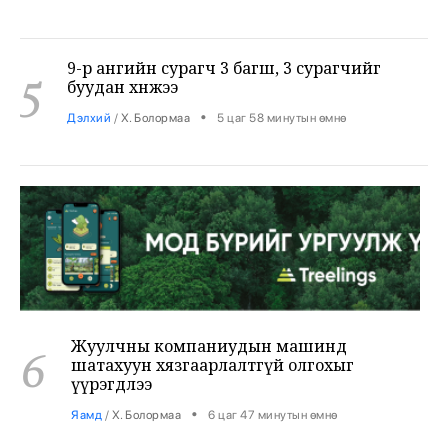
9-р ангийн сурагч 3 багш, 3 сурагчийг
5
буудан хөнөөжээ
•
Дэлхий
/
Х. Болормаа
5 цаг 58 минутын өмнө
Жуулчны компаниудын машинд
6
шатахуун хязгаарлалтгүй олгохыг
үүрэгдлээ
•
Яамд
/
Х. Болормаа
6 цаг 47 минутын өмнө