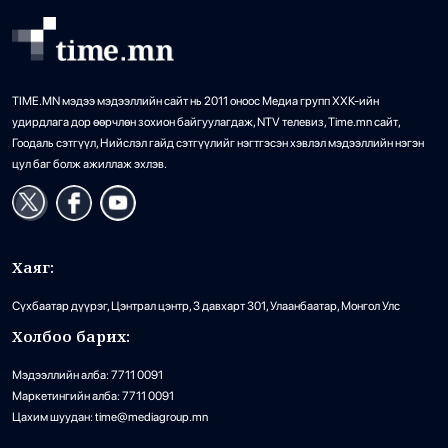
•
Бодлого шийдвэр
/
Х. Болормаа
8 цаг 51 минутын өмнө
“Долфин” хар салхи Хятадыг чиглэн
TIME.MN мэдээ мэдээллийн сайт нь 2011 оноос Медиа групп ХХК-ийн
11
ойртож байна
удирдлага дор өөрчлөн зохион байгуулагдаж, NTV телевиз, Time.mn сайт,
Гоодаль сэтгүүл, Нийслэл гайд сэтгүүлийг нэгтгэсэн хэвлэл мэдээллийн нэгэн
•
Дэлхий
/
АДМИН
9 цаг 33 минутын өмнө
цул баг болж ажиллаж эхлэв.
Суудлын 718.190 машин импортолжээ
12
•
Эдийн засаг
/
АДМИН
9 цаг 47 минутын өмнө
Хаяг:
Сүхбаатар дүүрэг, Цэнтрал цэнтр, 3 давхарт 301, Улаанбаатар, Монгол Улс
Холбоо барих:
Мотоциклийн араас зориуд мөргөсөн
13
автобусны жолоочийг ажлаас халжээ
Мэдээллийн алба: 7711 0091
•
Маркетингийн алба: 7711 0091
Хууль
/
Х. Болормаа
10 цаг 7 минутын өмнө
Цахим шуудан: time@mediagroup.mn