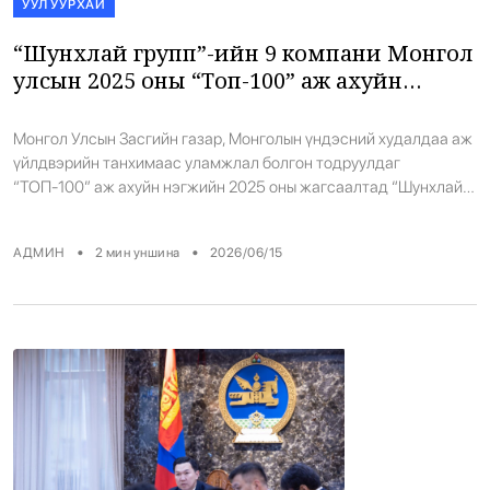
УУЛ УУРХАЙ
“Шунхлай групп”-ийн 9 компани Монгол
улсын 2025 оны “Топ-100” аж ахуйн
нэгжээр шалгарлаа
Монгол Улсын Засгийн газар, Монголын үндэсний худалдаа аж
үйлдвэрийн танхимаас уламжлал болгон тодруулдаг
“ТОП-100” аж ахуйн нэгжийн 2025 оны жагсаалтад “Шунхлай
Групп”-ийн 9 компани багтаж, улс орны нийгэм, эдийн засгийн
хөгжилд оруулж буй бодит хувь нэмрээ дахин бататгалаа.
•
•
АДМИН
2
мин уншина
2026/06/15
Энэхүү шалгаруулалт нь аж ахуйн нэгжүүдийг борлуулалтын
орлого, төлсөн татварын дүн, нийгмийн даатгал төлсөн
ажиллагсдын тоо, ашгийн […]