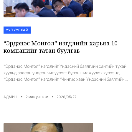
УУЛ УУРХАЙ
“Эрдэнэс Монгол” нэгдлийн харьяа 10
компанийг татан буулгав
“Эрдэнэс Монгол” нэгдлийг Үндэсний баялгийн сангийн тухай
хуульд заасан үндсэн чиг үүрэгт бүрэн шилжүүлэх хүрээнд
“Эрдэнэс Монгол” нэгдлийг “Чингис хаан Үндэсний баялгийн
сан корпораци” болгон өөрчлөн зохион байгуулах шийдвэрийг
Засгийн газрын хуралдаанаас гаргалаа. Энэ хүрээнд тус
•
•
АДМИН
2
мин уншина
2026/05/27
нэгдлийг уул уурхайн салбарын хяналт, удирдлагын уламжлалт
бүтэцтэй байгууллагаас төрийн өмчийн хөрөнгийн удирдлага,
хөрөнгө оруулалт, баялгийн сангийн менежмент, IPO […]