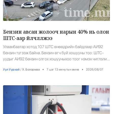
Энтертайнмент
Эрэн Сурвалжилга
Бензин авсан жолооч нарын 40% нь олон
ШТС-аар үйлчлүүлжээ
Улаанбаатар хотод 107 ШТС өнөөдрийн байдлаар АИ92
бензин түгээж байна. Бензин өгч буй хошууны тоо: ШТС-
уудыг АИ92 бензин олгох хошууныхоо тоог нэмэх чиглэлийг
Ашигт малтмал, газрын тосны газраас өгчээ. Өчигдөр
•
•
Уул Уурхай
/
Х. Болормаа
7 цаг 13 минутын өмнө
2026/08/07
шатахуун худалдан авсан иргэдэд олгосон баримтын тоо:
Үүнээс 40% нь 2 болон түүнээс олон ШТС-д очиж, бензин
худалдаж авсан байна.