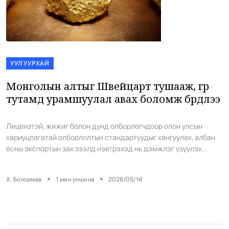
УУЛ УУРХАЙ
Монголын алтыг Швейцарт тушааж, гр
тутамд урамшуулал авах боломж бүрдлээ
Лицензтэй, жижиг болон дунд олборлогчдоор олон улсын
хариуцлагатай олборлолтын стандартуудыг хангуулах, албан
ёсны экспортын зах зээлд нэвтрэхэд нь дэмжлэг үзүүлэх
зорилгоор Монголбанк, Швейцарын хариуцлагатай алтны
холбоо буюу “Swiss Better Gold” (SBG) хамтран ажиллаж
•
•
Х. Болормаа
1
мин уншина
2026/05/14
эхэллээ. Энэ ажлын хүрээнд 2026 оны 5-р сарын 4–8-нд SBG,
Монголбанкны хамтарсан баг Төв аймгийн Заамар сум, Булган
аймгийн Бүрэгхангай сум, Сэлэнгэ […]
Баянхонгорт тахлын голомт идэвхижжээ