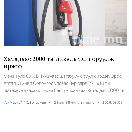
Хятадаас 2000 тн дизель түлш оруулж
иржээ
Манай улс ОХУ, БНХАУ-аас шатахуун оруулж ирдэг. Орос,
Хятад, Өмнөд Солонгос улсаас 8-р сард 271.910 тн
шатахуун авахаар гэрээ байгуулсан юм. Хятадаас 6000 тн
АИ92, АИ95 бензин, 1000 тн дизель түлш, онгоцны 2000 тн
•
•
Уул Уурхай
/
Х. Болормаа
28 цаг 56 минутын өмнө
2026/08/06
түлш авахаар тохиролцжээ. Тэгвэл өчигдөр Замын-Үүд дэх
төмөр замын боомтоор өмнөд хөршөөс 2000 тн дизель
түлш тээвэрлэн оруулж ирсэн тухай ЗТЯ […]