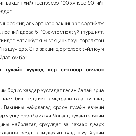
ин вакцин хийлгэснээрээ 100 хүнээс 90-ийг
оддог.
өвчнөөс бид аль эртнээс вакцинаар сэргийлж
ж ирсний дараа 5-10 жил эмнэлзүйн туршилт,
6
хийдэг. Улаанбурхны вакциныг хүн төрөлхтөн
на шүү дээ. Энэ вакцинд эргэлзэх зүйл юу ч
йдаг юм бэ?
ж тухайн хүүхэд өөр өвчнөөр өвчлөх
7
им бодис хавдар үүсгэдэг гэсэн балай яриа
. Тийм биш гэдгийг амьдралынхаа туршид
. Вакцины найрлагад орсон тухайн өвчний
ар ч үндэслэл байхгүй. Яагаад тухайн өвчний
цины найрлагад оруулдаг вэ гэхээр дээрх
рхлааны эсэд таниулахын тулд шүү. Хүний