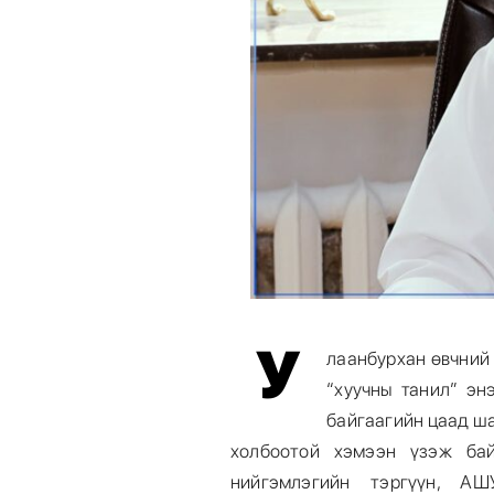
У
лаанбурхан өвчний
“хуучны танил” эн
байгаагийн цаад ш
холбоотой хэмээн үзэж ба
нийгэмлэгийн тэргүүн, АШ