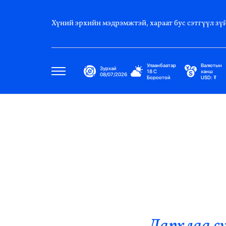
Хүний эрхийн мэдрэмжтэй, хараат бус сэтгүүл зүй
Улаанбаатар
Валютын
Зурхай
18
C
ханш
08/07/2026
Бороотой
USD:
₮
Улс Төр
Нийгэм
Эдийн Засаг
Дэлхий
Нийтлэлчийн Булан