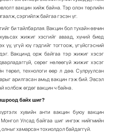
овлолт вакцин хийж байна. Тэр олон төрлийн
гаалж, сэргийлж байгаа гэсэн үг.
гийг би тайлбарлая. Вакцин бол тухайн өвчин
 хувьсах жижиг хэсгийг аваад, хүний биед
эх үү, үгүй юү гэдгийг тогтоож, үгүйсгэсний
дэг. Вакцинд орж байгаа тэр жижиг хэсэг
лдварладаггүй, сөрөг нөлөөгүй жижиг хэсэг
йн төрөл, технологи өөр л дөө. Сулруулсан
нарыг арилгасан амьд вакцин гэж бий. Эвсэл
й холбож өгдөг вакцин ч байна.
олшроод байх шиг?
хүртэлх хувийн анти вакцин буюу вакцин
э Монгол Улсад байгаа шиг ингэж нийгмийн
, олныг хамарсан тохиолдол байдаггүй.