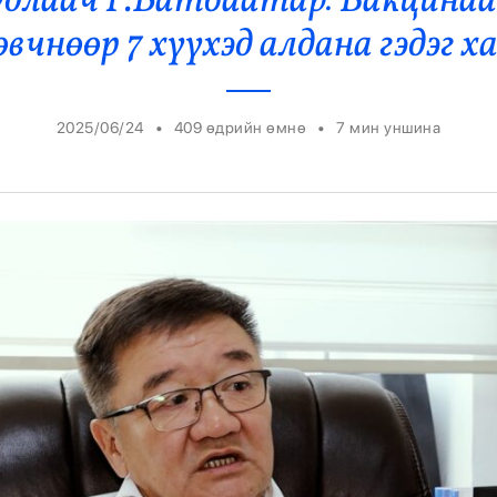
удлаач Г.Батбаатар: Вакцинаа
Ерөнхийлөгч
өвчнөөр 7 хүүхэд алдана гэдэг 
•
•
2025/06/24
409 өдрийн өмнө
7
мин уншина