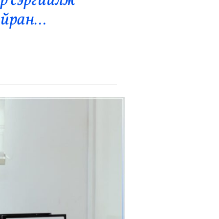
р сэргийлж
хайран…