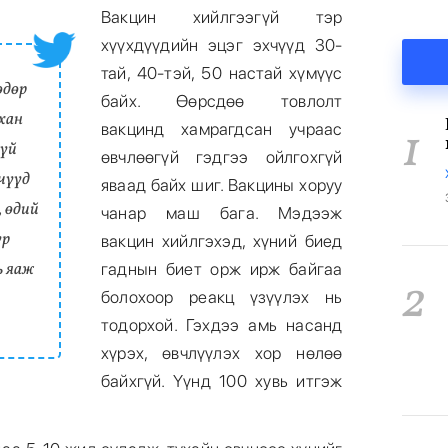
Вакцин хийлгээгүй тэр
хүүхдүүдийн эцэг эхчүүд 30-
тай, 40-тэй, 50 настай хүмүүс
өдөр
байх. Өөрсдөө товлолт
хан
1
вакцинд хамрагдсан учраас
гүй
өвчлөөгүй гэдгээ ойлгохгүй
хчүүд
яваад байх шиг. Вакцины хоруу
, өдий
чанар маш бага. Мэдээж
үр
вакцин хийлгэхэд, хүний биед
ь яаж
гаднын биет орж ирж байгаа
2
болохоор реакц үзүүлэх нь
тодорхой. Гэхдээ амь насанд
хүрэх, өвчлүүлэх хор нөлөө
байхгүй. Үүнд 100 хувь итгэж