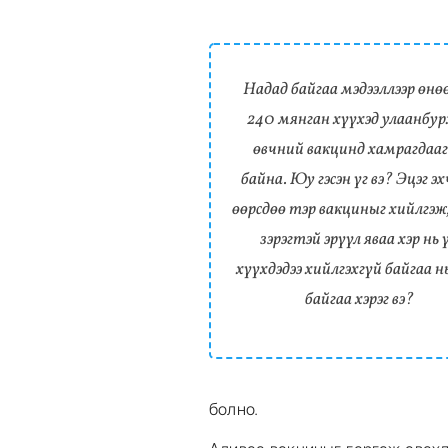
Надад байгаа мэдээллээр өнө
240 мянган хүүхэд улаанбур
өвчний вакцинд хамрагдаа
байна. Юу гэсэн үг вэ? Эцэг э
өөрсдөө тэр вакциныг хийлгэж
зэрэгтэй эрүүл яваа хэр нь 
хүүхдэдээ хийлгэхгүй байгаа н
байгаа хэрэг вэ?
болно.