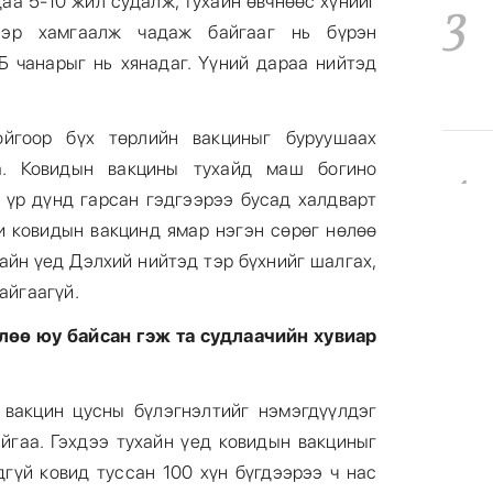
3
аа 5-10 жил судалж, тухайн өвчнөөс хүнийг
ээр хамгаалж чадаж байгааг нь бүрэн
 чанарыг нь хянадаг. Үүний дараа нийтэд
ойгоор бүх төрлийн вакциныг буруушаах
4
а. Ковидын вакцины тухайд маш богино
 үр дүнд гарсан гэдгээрээ бусад халдварт
Би ковидын вакцинд ямар нэгэн сөрөг нөлөө
хайн үед Дэлхий нийтэд тэр бүхнийг шалгах,
байгаагүй.
5
лөө юу байсан гэж та судлаачийн хувиар
 вакцин цусны бүлэгнэлтийг нэмэгдүүлдэг
йгаа. Гэхдээ тухайн үед ковидын вакциныг
дгүй ковид туссан 100 хүн бүгдээрээ ч нас