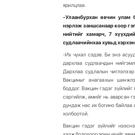
ярилцлаа.
-Улаанбурхан өвчин улам 
нэрлэж заншсанаар коор гэг
нийтийг хамарч, 7 хүүхди
судлаачийнхаа хувьд хэрхэн
-Их чухал сэдэв. Би энэ асу
дархлаа судлаачдын нийгэмл
Дархлаа судлалын чиглэлээр
Вакциныг анагаахын шинжлэ
боддог. Вакцин гэдэг зүйлийг
сэргийлж, амийг нь аварсан г
дундаж нас их богино байлаа 
холбоотой.
Вакцин гэдэг зүйлийг нээснэ
хэлж болохоор эрин үеийг авч