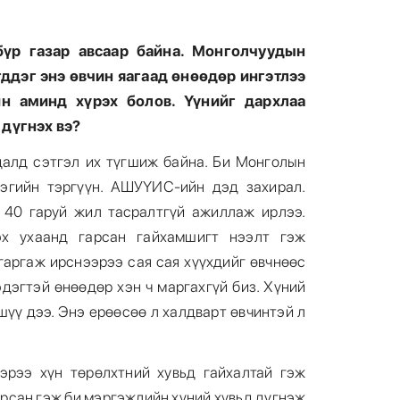
бүр газар авсаар байна. Монголчуудын
ддэг энэ өвчин яагаад өнөөдөр ингэтлээ
йн аминд хүрэх болов. Үүнийг дархлаа
 дүгнэх вэ?
удалд сэтгэл их түгшиж байна. Би Монголын
эгийн тэргүүн. АШУҮИС-ийн дэд захирал.
 40 гаруй жил тасралтгүй ажиллаж ирлээ.
х ухаанд гарсан гайхамшигт нээлт гэж
 гаргаж ирснээрээ сая сая хүүхдийг өвчнөөс
эдэгтэй өнөөдөр хэн ч маргахгүй биз. Хүний
шүү дээ. Энэ ерөөсөө л халдварт өвчинтэй л
эрээ хүн төрөлхтний хувьд гайхалтай гэж
ирсан гэж би мэргэжлийн хүний хувьд дүгнэж