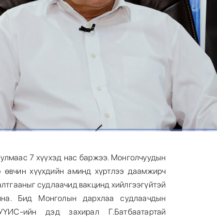
 улмаас 7 хүүхэд нас баржээ. Монголчуудын
э өвчин хүүхдийн аминд хүртлээ даамжирч
алтгааныг судлаачид вакцинд хийлгээгүйтэй
йна. Бид Монголын дархлаа судлаачдын
УҮИС-ийн дэд захирал Г.Батбаатартай