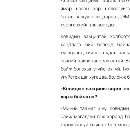
Аливаа вакциныг гаргаж авахд
ямар нэгэн хор нөлөөгүйг
баталгаажуулсны дараа ДЭМБ
хэрэглэхийг зөвшөөрдөг.
Ковидын вакцинтай холбоот
хандлага бий болоод байн
хугацаанд хийсэн судалгааны
өвчний вакцинаас ялгаатай. 
байж болохыг үгүйсгэхгүй. Ту
үгүйсгэх цаг хугацаа, боломж 
-Ковидын вакцины сөрөг нө
харж байна вэ?
-Миний таамаг шүү. Ковидын
байж магадгүй гэж хараад ба
тариулаагүй байсан бол мага