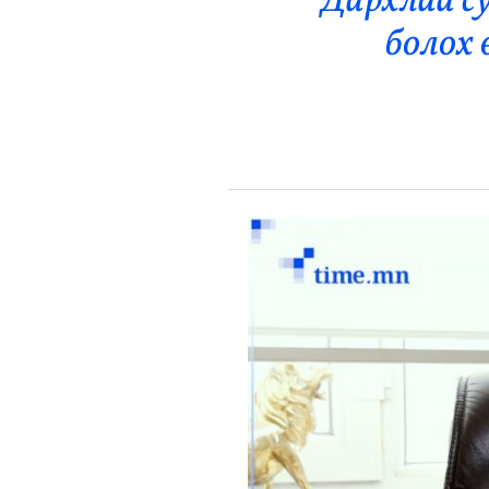
Дархлаа с
Эрүүл Мэнд
болох 
Орон Нутаг
Спорт
Энтертайнмент
Эрэн Сурвалжилга