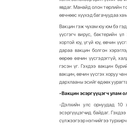
явдаг. Манайд олон төрлийн т
өвчнөөс хүүхэд багачуудаа хам
Вакцин гэж чухам юу юм бэ гэд
үүсгэгч вирус, бактерийн үл
хортой юу, үгүй юү, өвчин үүсг
дараа вакцин болгон хэрэглэ
өөрөө өвчин үүсгэдэггүй, ха
гэсэн үг. Гэхдээ вакцин бүри
вакцин, өвчин үүсгэх хоруу ча
дархлааны эсийг өдөөх уурагта
-Вакцин эсэргүүцэгч улам 
-Дэлхийн улс орнуудад 10 
эсэргүүцэгчид байдаг. Гэхдэ
сүлжээгээр нэгнийгээ турхирч