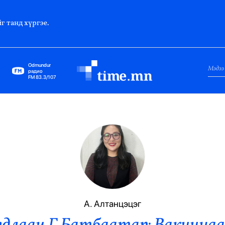
г танд хүргэе.
Odmundur
радио
FM 83.3/107
Нийслэл
Гадаад Харилцаа
Яамд
Элчин Сайд
Парламент
А. Алтанцэцэг
Засгийн Газар