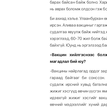
барах байсан байж болно. Хар
нь аврах боломж олдсон гэж б
Би ахиад хэлье. Улаанбурхан 
ирсэн. Аливаа вакциныг гарга
судалгаа явуулж байж нийтэд 
хэрэглээд, 60-70 жил болж бай
байхгүй. Юунд нь эргэлзээд ба
-Вакцин хийлгэснээс бол
магадлал бий юу?
-Вакцины найрлагад ордог зар
гараад байгааг би сонссон
судалж ирсний хувьд батална
жижиг хэсгүүд өвчин үүсгэх ям
идэвхгүй жижиг хэсгийг вак
өвчний мэдээллийг хүний да