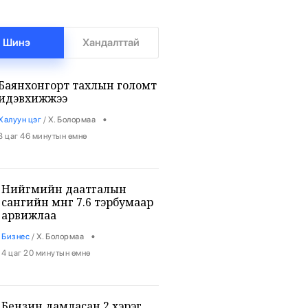
Шинэ
Хандалттай
Баянхонгорт тахлын голомт
идэвхижжээ
•
Халуун цэг
/
Х. Болормаа
3 цаг 46 минутын өмнө
Нийгмийн даатгалын
сангийн мөнгө 7.6 тэрбумаар
арвижлаа
•
Бизнес
/
Х. Болормаа
4 цаг 20 минутын өмнө
Бензин дамласан 2 хэрэг