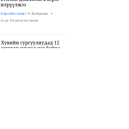
илрүүлжээ
•
Хэргийн газар
/
Х. Болормаа
4 цаг 40 минутын өмнө
Хувийн сургуулиудад 12
мянган суудал сул байна
•
Боловсрол
/
Х. Болормаа
4 цаг 52 минутын өмнө
9-р ангийн сурагч 3 багш, 3
сурагчийг буудан хөнөөжээ
•
Дэлхий
/
Х. Болормаа
6 цаг 5 минутын өмнө