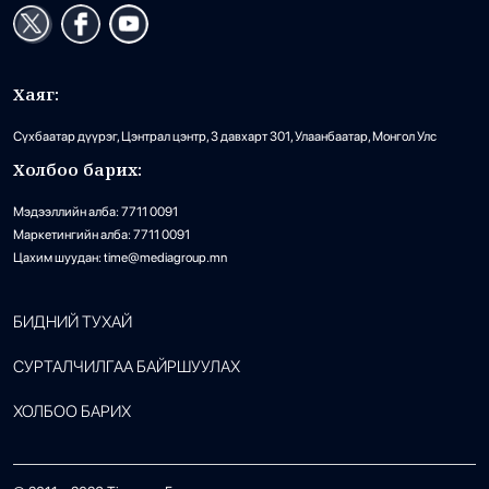
Хаяг:
Сүхбаатар дүүрэг, Цэнтрал цэнтр, 3 давхарт 301, Улаанбаатар, Монгол Улс
Холбоо барих:
Мэдээллийн алба: 7711 0091
Маркетингийн алба: 7711 0091
Цахим шуудан: time@mediagroup.mn
БИДНИЙ ТУХАЙ
СУРТАЛЧИЛГАА БАЙРШУУЛАХ
ХОЛБОО БАРИХ