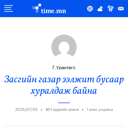
Улс Төр
Нийгэм
Эдийн Засаг
Дэлхий
Г. Урантөгс
Засгийн газар ээлжит бусаар
Нийтлэлчийн Булан
хуралдаж байна
Эрүүл Мэнд
Орон Нутаг
•
•
2025/07/03
401 өдрийн өмнө
1
мин уншина
Спорт