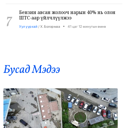
7
ШТС-аар үйлчлүүлжээ
•
Уул уурхай
/
Х. Болормаа
41 цаг 12 минутын өмнө
АНУ, Ираны хурцадмал байдал газрын
8
тосны зах зээлийг дахин савлууллаа
•
Дэлхий
/
Б. Ариунаа
41 цаг 55 минутын өмнө
Бусад Mэдээ
Б.Пүрэвдагва: 8 салбарын 103
9
үйлчилгээний бүртгэлийг цуцалснаар
бизнес эрхлэхэд таатай нөхцөл бүрдэнэ
•
Нийслэл
/
Б. Ариунаа
42 цаг 4 минутын өмнө
Оросоос 301 вагон шатахуун оруулж
10
иржээ