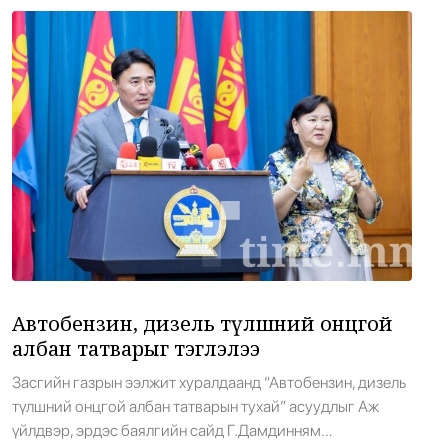
дугаар сарын 1-5-ны хооронд Сүхбаатар боомтоор нийт
10,017 тонн АИ-92 бензин оруулж ирсэн байна.
Ангарскийн […]
Европ хэт халж, Итали бүх томоохон
18
хотдоо улаан түвшний сэрэмжлүүлэг
зарлалаа
•
Дэлхий
/
АДМИН
45 цаг 6 минутын өмнө
Тэсрэх бодис тээвэрлэсэн дроны хэргийг
19
үндэсний аюулгүй байдлын хэмжээнд
шалгаж эхэллээ
•
Дэлхий
/
АДМИН
45 цаг 13 минутын өмнө
Автобензин, дизель түлшний онцгой
албан татварыг тэглэлээ
Задгай сансарт нарны зайн шинэ
20
Засгийн газрын ээлжит хуралдаанд “Автобензин, дизель
хавтан суурилуулах бэлтгэл хийжээ
түлшний онцгой албан татварын тухай” асуудлыг Аж
•
Сонин хачин
/
АДМИН
45 цаг 27 минутын өмнө
үйлдвэр, эрдэс баялгийн сайд Г.Дамдинням