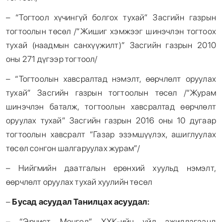
– “Тогтоол хүчингүй болгох тухай” Засгийн газрын
тогтоолын төсөл /“Жишиг хэмжээг шинэчлэн тогтоох
тухай (наадмын санхүүжилт)” Засгийн газрын 2010
оны 271 дүгээр тогтоол/
– “Тогтоолын хавсралтад нэмэлт, өөрчлөлт оруулах
тухай” Засгийн газрын тогтоолын төсөл /“Журам
шинэчлэн баталж, тогтоолын хавсралтад өөрчлөлт
оруулах тухай” Засгийн газрын 2016 оны 10 дугаар
тогтоолын хавсралт “Газар эзэмшүүлэх, ашиглуулах
төсөл сонгон шалгаруулах журам”/
– Нийгмийн даатгалын ерөнхий хуульд нэмэлт,
өөрчлөлт оруулах тухай хуулийн төсөл
–
Бусад асуудал Танилцах асуудал:
– “Эрчист Монгол” ХХК-ийн үйл ажиллагаанд