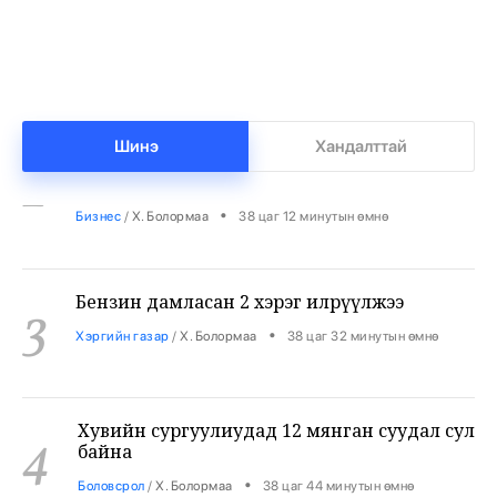
1
•
Халуун цэг
/
Х. Болормаа
37 цаг 38 минутын өмнө
Нийгмийн даатгалын сангийн мөнгө 7.6
2
тэрбумаар арвижлаа
Шинэ
Хандалттай
•
Бизнес
/
Х. Болормаа
38 цаг 12 минутын өмнө
Бензин дамласан 2 хэрэг илрүүлжээ
3
•
Хэргийн газар
/
Х. Болормаа
38 цаг 32 минутын өмнө
Хувийн сургуулиудад 12 мянган суудал сул
4
байна
•
Боловсрол
/
Х. Болормаа
38 цаг 44 минутын өмнө