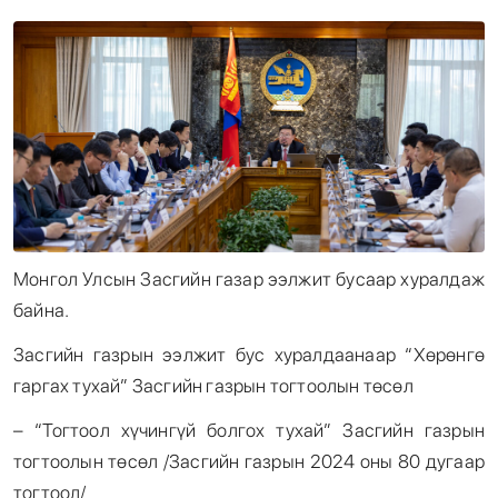
Энтертайнмент
Эрэн Сурвалжилга
Монгол Улсын Засгийн газар ээлжит бусаар хуралдаж
байна.
Засгийн газрын ээлжит бус хуралдаанаар “Хөрөнгө
гаргах тухай” Засгийн газрын тогтоолын төсөл
– “Тогтоол хүчингүй болгох тухай” Засгийн газрын
тогтоолын төсөл /Засгийн газрын 2024 оны 80 дугаар
тогтоол/