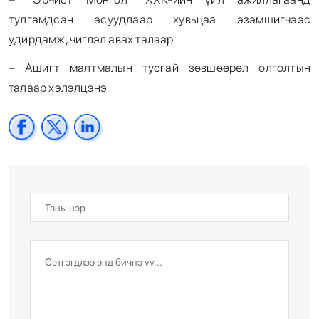
тулгамдсан асуудлаар хувьцаа эзэмшигчээс
удирдамж, чиглэл авах талаар
– Ашигт малтмалын тусгай зөвшөөрөл олголтын
талаар хэлэлцэнэ