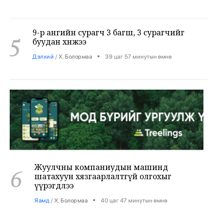
9-р ангийн сурагч 3 багш, 3 сурагчийг
5
буудан хөнөөжээ
•
Дэлхий
/
Х. Болормаа
39 цаг 57 минутын өмнө
Жуулчны компаниудын машинд
6
шатахуун хязгаарлалтгүй олгохыг
үүрэгдлээ
•
Яамд
/
Х. Болормаа
40 цаг 47 минутын өмнө
Бензин авсан жолооч нарын 40% нь олон