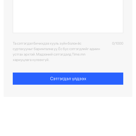
Та сэтгэгдэл бичихдээ хууль зүйн болон ёс
0/1000
суртахууныг баримтална уу. Ёс бус сэтгэгдлийг админ
устгах эрхтэй. Мэдээний сэтгэгдэлд Time.mn
хариуцлага хүлээхгүй.
Сэтгэгдэл үлдээх