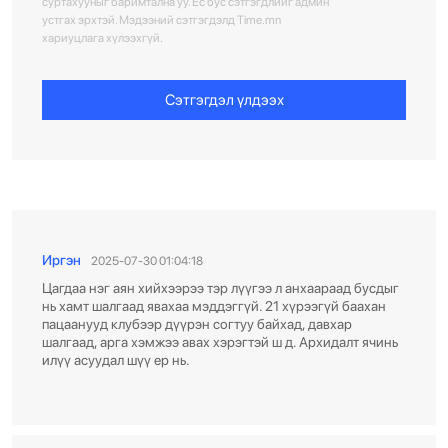
суртахууныг баримтална уу. Ёс бус сэтгэгдлийг админ
устгах эрхтэй. Мэдээний сэтгэгдэлд Time.mn
хариуцлага хүлээхгүй.
Сэтгэгдэл үлдээх
Иргэн
2025-07-30 01:04:18
Цагдаа нэг аян хийхээрээ тэр лүүгээ л анхаараад бусдыг
нь хамт шалгаад явахаа мэддэггүй. 21 хүрээгүй баахан
пацаанууд клубээр дүүрэн согтуу байхад, давхар
шалгаад, арга хэмжээ авах хэрэгтэй ш д. Архидалт ячинь
илүү асуудал шүү ер нь.