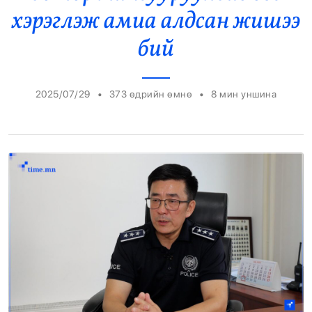
хэрэглэж амиа алдсан жишээ
Энтертайнмент
бий
Эрэн Сурвалжилга
•
•
2025/07/29
373 өдрийн өмнө
8
мин уншина