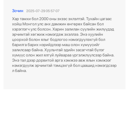
Зочин
2025-07-29 05:57:07
Хар тамхи бол 2000 оны эхээс эхлэлтэй. Тухайн цагаас
хойш Монгол улс анх дамжин өнгөрөх байсан бол
хэрэглэгч улс болсон. Харин залилан сүүлийн жилүүдэд
эрчимтэй хөгжиж нэмэгдэж эхэллээ. Энэ хуулийн
цоорхой болон ялыг бодлогоо нэмэгдүүлэхгүй бол
барилга барих нэрийдлээр маш олон хүмүүсийг
залилсаар байна. Хуульчтай эдийн засагчтай бүлэг
хүмүүс олон жил ялгүй луйвараа үргэлжлүүлсээр байна.
Энэ тал дээр дорвитой арга хэмжээ авж ялын хэмжээг
нэмэгдүүлж эрчимтэй тэмцэхгүй бол цаашид нэмэгдсээр
л байна.