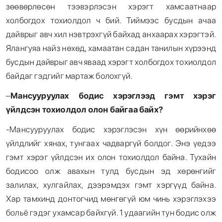
зөөвөрлөсөн тээвэрлэсэн хэрэгт хамсаатнаар
холбогдох тохиолдол ч бий. Тиймээс бусдын ачаа
дайврыг авч хил нэвтрэхгүй байхад анхаарах хэрэгтэй.
Ялангуяа найз нөхөд, хамаатан садан танилын хүрээнд
бусдын дайврыг авч яваад хэрэгт холбогдох тохиолдол
байдаг гэдгийг мартаж болохгүй.
–
Мансууруулах бодис хэрэглээд гэмт хэрэг
үйлдсэн тохиолдол олон байгаа байх?
-Мансууруулах бодис хэрэглэсэн хүн өөрийнхөө
үйлдлийг хянах, тунгаах чадваргүй болдог. Энэ үедээ
гэмт хэрэг үйлдсэн их олон тохиолдол байна. Тухайн
бодисоо олж авахын тулд бусдын эд хөрөнгийг
залилах, хулгайлах, дээрэмдэх гэмт хэргүүд байна.
Хар тамхинд донтогчид мөнгөгүй юм чинь хэрэглэхээ
больё гэдэг ухамсар байхгүй. 1 удаагийн тун бодис олж