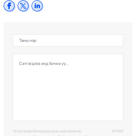
Та сэтгэгдэл бичихдээ хууль зүйн болон ёс
0/1000