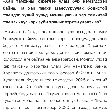
–
Хар тамхины хэрэглээ улам бүр нэмэгдсээр
байна. Та хар тамхи мансууруулах бодистой
тэмцдэг хүний хувьд манай улсын хар тамхитай
тэмцэх хууль эрх зүйн орчныг хэрхэн үнэлэх вэ?
-Ажиглаж байхад гадаадын олон улс оронд хар тамхи
борлуулж нийлүүлсэн гэмт хэрэгт оногдуулдаг ялын
бодлого маш хатуу байгаа нь харагддаг. Хэрэглэгч
донтогч өвчтэй гэж үзэж донтолттой тэмцэхэд ач
холбогдол өгч байгаа нь анзаарагдсан. Монгол улсад
хар тамхины хэрэглээ улам бүр нэмэгдэж байна.
Хэрэглэгч донтогчийн тоо ч өссөөр байгаа нь үнэн.
Хураагдсан бодисын тоо нэмэгдсэн. 2025 оны эхний
хагас жилийн байдлаар хураагдсан мансууруулах
төрлийн бодисын тоо 21 хувиар өссөн. Багасаж байгаа
тухай тоо мэдээлэл огт сонсогдохгүй байна. НҮБ-аас
гаргасан тоон прогнозоор 2030 он гэхэд хөгжиж