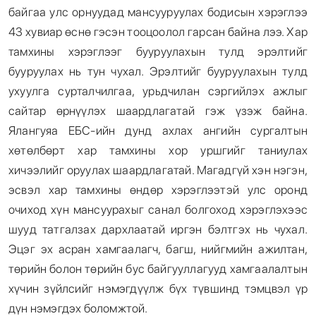
байгаа улс орнуудад мансууруулах бодисын хэрэглээ
43 хувиар өснө гэсэн тооцоолол гарсан байна лээ. Хар
тамхины хэрэглээг бууруулахын тулд эрэлтийг
бууруулах нь тун чухал. Эрэлтийг бууруулахын тулд
ухуулга сурталчилгаа, урьдчилан сэргийлэх ажлыг
сайтар өрнүүлэх шаардлагатай гэж үзэж байна.
Ялангуяа ЕБС-ийн дунд ахлах ангийн сургалтын
хөтөлбөрт хар тамхины хор уршгийг таниулах
хичээлийг оруулах шаардлагатай. Магадгүй хэн нэгэн,
эсвэл хар тамхины өндөр хэрэглээтэй улс оронд
очиход хүн мансуурахыг санал болгоход хэрэглэхээс
шууд татгалзах дархлаатай иргэн бэлтгэх нь чухал.
Эцэг эх асран хамгаалагч, багш, нийгмийн ажилтан,
төрийн болон төрийн бус байгууллагууд хамгаалалтын
хүчин зүйлсийг нэмэгдүүлж бүх түвшинд тэмцвэл үр
дүн нэмэгдэх боломжтой.