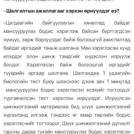
–
Шалгалтын ажиллагааг хэрхэн өрнүүлдэг вэ?
-Цагдаагийн байгууллагын хяналтад байдаг
мансууруулах бодис хэрэглэж байсан бүртгэгдсэн
хүмүүс, зарж борлуулдаг байж болзошгүй ажиглалтад
байдаг иргэдийг таньж шалгана. Мөн хэрэглэсэн хүнд
илэрдэг олон шинж тэмдгийг үндэслэн илрүүлж
болдог. Хэрэглэсэн байж болзошгүй иргэдийг
түүврийн аргаар шалгана. Шалгахдаа 1 удаагийн
биологийн тест буюу шээснээс дээж авч 1 минутад
мансууруулах бодис хэрэглэсэн эсэхийг тогтоодог
түргэвчилсэн тест хэрэглэн илрүүлдэг. Илрүүлсэн
шинжилгээний материалаа бид шүүх шинжилгээний
хүрээлэнд илгээж тэндээс яг ямар төрлийн бодис
хэрэглэснийг тогтоодог. Шүүх шинжилгээний дүгнэлт
гарсны дараа тухайн мансууруулах бодис хэрэглэсэн