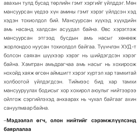
авахын тулд бусад төрлийн гэмт хэргийг үйлддэг. Мөн
мансуурсан үедээ хүн амины гэмт хэрэг үйлдсэн хэд
хэдэн тохиолдол бий. Мансуурсан хүүхэд хүүхдийн
амь насанд халдсан асуудал байна. Өвс хэрэглэж
мансуурсан этгээд бусдын амь насыг хөнөөж
жорлондоо нуусан тохиолдол байгаа. Түүнчлэн ХУД-т
болсон саяхан шүүхээр хэрэг нь шийдэгдсэн хэрэг
байна. Хамтран амьдрагчаа амь насыг нь хохироож
нохойд хаяж өгсөн аймшигт хэрэг хүртэл хар тамхитай
холбоотой үйлдэгдсэн. Тиймээс бид хар тамхи
мансууруулах бодисыг хор хохирол аюулыг нийтээрээ
ойлгож сэргийлэхэд анхаарах нь чухал байгааг ахин
сануулмаар байна.
–
Мэдээлэл өгч, олон нийтийг сэрэмжлүүлсэнд
баярлалаа