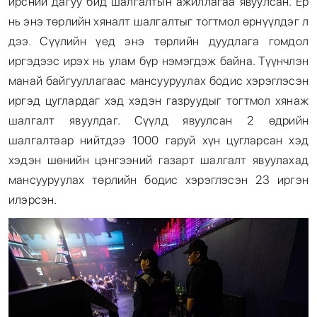
ирсний дагуу бид шалгалтын ажиллагаа явуулсан. Ер
нь энэ төрлийн хяналт шалгалтыг тогтмол өрнүүлдэг л
дээ. Сүүлийн үед энэ төрлийн дуудлага гомдол
иргэдээс ирэх нь улам бүр нэмэгдэж байна. Түүнчлэн
манай байгууллагаас мансууруулах бодис хэрэглэсэн
иргэд цуглардаг хэд хэдэн газруудыг тогтмол хянаж
шалгалт явуулдаг. Сүүлд явуулсан 2 өдрийн
шалгалтаар нийтдээ 1000 гаруй хүн цугларсан хэд
хэдэн шөнийн цэнгээний газарт шалгалт явуулахад
мансууруулах төрлийн бодис хэрэглэсэн 23 иргэн
илэрсэн.