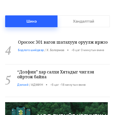
•
Нийслэл
/
Б. Ариунаа
-7 цаг -47 минутын өмнө
Шинэ
Хандалттай
Оросоос 301 вагон шатахуун оруулж иржээ
4
•
Бодлого шийдвэр
/
Х. Болормаа
-6 цаг 0 минутын өмнө
“Долфин” хар салхи Хятадыг чиглэн
5
ойртож байна
•
Дэлхий
/
АДМИН
-6 цаг -18 минутын өмнө