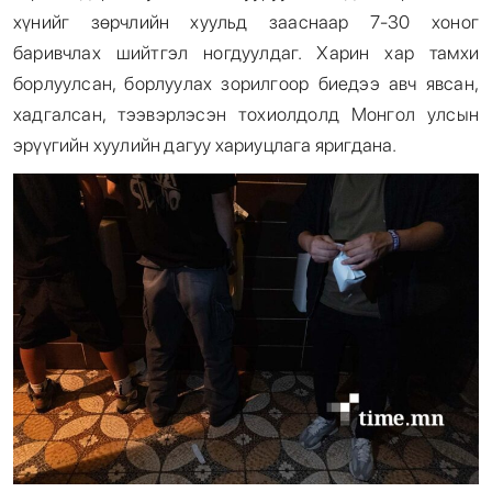
хүнийг зөрчлийн хуульд зааснаар 7-30 хоног
баривчлах шийтгэл ногдуулдаг. Харин хар тамхи
борлуулсан, борлуулах зорилгоор биедээ авч явсан,
хадгалсан, тээвэрлэсэн тохиолдолд Монгол улсын
эрүүгийн хуулийн дагуу хариуцлага яригдана.