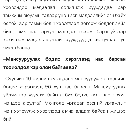
хоорондоо мэдээлэл солилцож хүүхдэдээ хар
тамхины аюулын талаар үнэн зөв мэдээллийг өгч байх
ёстой. Хар тамхи бол 1 хэрэглээд зогсож болдог зүйл
биш, амь нас эрүүл мэндээ нөхөж баршгүйгээр
хохироож мэдэх аюултайг хүүхдүүдэд ойлгуулах тун
чухал байна.
–
Мансууруулах бодис хэрэглээд нас барсан
тохиолдол хэр олон байгаа вэ?
-Сүүлийн 10 жилийн хугацаанд мансууруулах төрлийн
бодис хэрэглээд 50 хүн нас барсан. Мансууруулах
үйлчилгээ үзүүлж байгаа бүх бодис амь нас эрүүл
мэндэд аюултай. Монголд ургадаг өвсний ургамлыг
мөн хэтрүүлж хэрэглээд амиа алдаж байсан жишээ
бий.