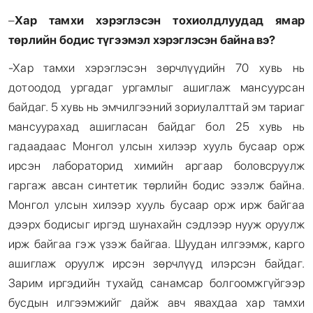
–
Хар тамхи хэрэглэсэн тохиолдлуудад ямар
төрлийн бодис түгээмэл хэрэглэсэн байна вэ?
-Хар тамхи хэрэглэсэн зөрчлүүдийн 70 хувь нь
дотоодод ургадаг ургамлыг ашиглаж мансуурсан
байдаг. 5 хувь нь эмчилгээний зориулалттай эм тариаг
мансуурахад ашигласан байдаг бол 25 хувь нь
гадаадаас Монгол улсын хилээр хууль бусаар орж
ирсэн лабораторид химийн аргаар боловсруулж
гаргаж авсан синтетик төрлийн бодис эзэлж байна.
Монгол улсын хилээр хууль бусаар орж ирж байгаа
дээрх бодисыг иргэд шунахайн сэдлээр нууж оруулж
ирж байгаа гэж үзэж байгаа. Шуудан илгээмж, карго
ашиглаж оруулж ирсэн зөрчлүүд илэрсэн байдаг.
Зарим иргэдийн тухайд санамсар болгоомжгүйгээр
бусдын илгээмжийг дайж авч явахдаа хар тамхи