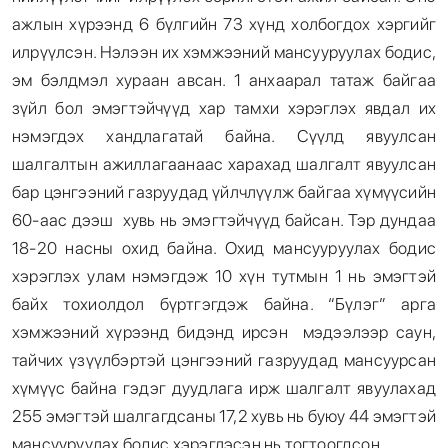
ажлын хүрээнд 6 бүлгийн 73 хүнд холбогдох хэргийг
илрүүлсэн. Нэлээн их хэмжээний мансууруулах бодис,
эм бэлдмэл хураан авсан. 1 анхаарал татаж байгаа
зүйл бол эмэгтэйчүүд хар тамхи хэрэглэх явдал их
нэмэгдэх хандлагатай байна. Сүүлд явуулсан
шалгалтын ажиллагаанаас харахад шалгалт явуулсан
бар цэнгээний газруудад үйлчлүүлж байгаа хүмүүсийн
60-аас дээш хувь нь эмэгтэйчүүд байсан. Тэр дундаа
18-20 насны охид байна. Охид мансууруулах бодис
хэрэглэх улам нэмэгдэж 10 хүн тутмын 1 нь эмэгтэй
байх тохиолдол бүртгэгдэж байна. “Бүлэг” арга
хэмжээний хүрээнд бидэнд ирсэн мэдээлээр саун,
тайчих үзүүлбэртэй цэнгээний газруудад мансуурсан
хүмүүс байна гэдэг дуудлага ирж шалгалт явуулахад
255 эмэгтэй шалгагдсаны 17,2 хувь нь буюу 44 эмэгтэй
мансууруулах бодис хэрэглэсэн нь тогтоогдсон.