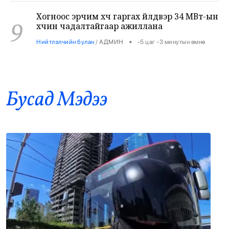
•
Нийтлэлчийн булан
/
АДМИН
-5 цаг -3 минутын өмнө
Шатахууны импортыг 3 яам хамтарч
10
хийнэ
•
Засгийн газар
/
Б. Ариунаа
-4 цаг -59 минутын өмнө
Бусад Mэдээ
7-р сард 709,503 зөрчил бүртгэгдсэн байна
11
•
Баримт тайлбар
/
Х. Болормаа
-4 цаг -54 минутын өмнө
Европ хэт халж, Итали бүх томоохон
12
хотдоо улаан түвшний сэрэмжлүүлэг
зарлалаа
•
Дэлхий
/
АДМИН
-4 цаг -45 минутын өмнө