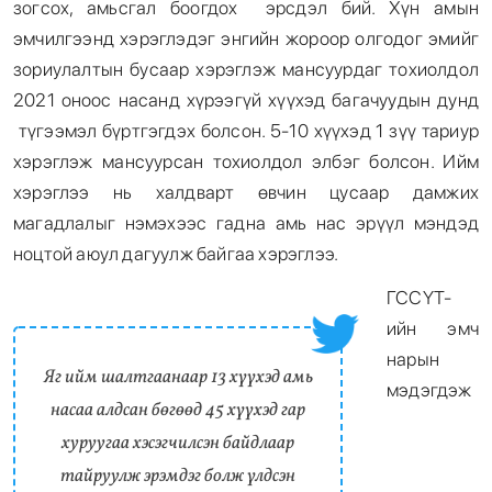
зогсох, амьсгал боогдох эрсдэл бий. Хүн амын
эмчилгээнд хэрэглэдэг энгийн жороор олгодог эмийг
зориулалтын бусаар хэрэглэж мансуурдаг тохиолдол
2021 оноос насанд хүрээгүй хүүхэд багачуудын дунд
түгээмэл бүртгэгдэх болсон. 5-10 хүүхэд 1 зүү тариур
хэрэглэж мансуурсан тохиолдол элбэг болсон. Ийм
хэрэглээ нь халдварт өвчин цусаар дамжих
магадлалыг нэмэхээс гадна амь нас эрүүл мэндэд
ноцтой аюул дагуулж байгаа хэрэглээ.
ГССҮТ-
ийн эмч
нарын
Яг ийм шалтгаанаар 13 хүүхэд амь
мэдэгдэж
насаа алдсан бөгөөд 45 хүүхэд гар
хуруугаа хэсэгчилсэн байдлаар
тайруулж эрэмдэг болж үлдсэн