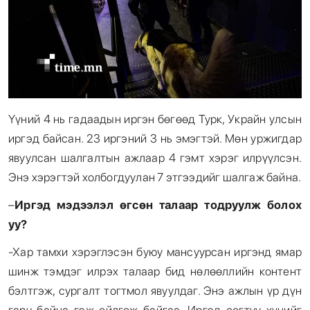
Үүний 4 нь гадаадын иргэн бөгөөд Турк, Украйн улсын
иргэд байсан. 23 иргэний 3 нь эмэгтэй. Мөн уржигдар
явуулсан шалгалтын ажлаар 4 гэмт хэрэг илрүүлсэн.
Энэ хэрэгтэй холбогдуулан 7 этгээдийг шалгаж байна.
–
Иргэд мэдээлэл өгсөн талаар тодруулж болох
уу?
-Хар тамхи хэрэглэсэн буюу мансуурсан иргэнд ямар
шинж тэмдэг илрэх талаар бид нөлөөллийн контент
бэлтгэж, сургалт тогтмол явуулдаг. Энэ ажлын үр дүн