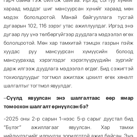
гарч байна гэж ойлгож байгаа. Иргэд согтуу хүнийг
хараад мэддэг шиг мансуурсан хүнийг хараад мөн
мэдэх бололцоотой. Манай байгууллага тусгай
дугаарын 102, 116 зэрэг утас ажиллуулдаг. Иргэд энэ
дугаар луу үнэ төлбөргүйгээр дуудлага мэдээлэл өгөх
бололцоотой. Мөн хар тамхитай тэмцэх газрын пэйж
хуудас руу мансуурсан хүмүүсийн болоод
мансуурахад хэрэглэдэг хэрэглүүрүүдийн зургийг
дарж илгээж дуудлага мэдээлэл өгдөг. Бид сэжигтэй
тохиолдлуудыг тогтмол ажиглаж цохилт өгөх хяналт
шалгалтыг тогтмол явуулдаг.
–
Сүүлд явуулсан энэ шалгалтаас өөр ямар
томоохон шалгалт өрнүүлсэн бэ?
-2025 оны 2-р сарын 1-нээс 5-р сарыг дуустал бид
“Бүлэг” ажиллагааг явуулсан. Хар тамхи
нийлүүлэгчийг илрүүлэх зорилготой ажил байсан. Энэ