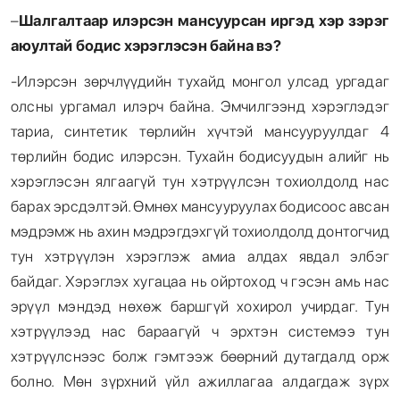
–
Шалгалтаар илэрсэн мансуурсан иргэд хэр зэрэг
аюултай бодис хэрэглэсэн байна вэ?
-Илэрсэн зөрчлүүдийн тухайд монгол улсад ургадаг
олсны ургамал илэрч байна. Эмчилгээнд хэрэглэдэг
тариа, синтетик төрлийн хүчтэй мансууруулдаг 4
төрлийн бодис илэрсэн. Тухайн бодисуудын алийг нь
хэрэглэсэн ялгаагүй тун хэтрүүлсэн тохиолдолд нас
барах эрсдэлтэй. Өмнөх мансууруулах бодисоос авсан
мэдрэмж нь ахин мэдрэгдэхгүй тохиолдолд донтогчид
тун хэтрүүлэн хэрэглэж амиа алдах явдал элбэг
байдаг. Хэрэглэх хугацаа нь ойртоход ч гэсэн амь нас
эрүүл мэндэд нөхөж баршгүй хохирол учирдаг. Тун
хэтрүүлээд нас бараагүй ч эрхтэн системээ тун
хэтрүүлснээс болж гэмтээж бөөрний дутагдалд орж
болно. Мөн зүрхний үйл ажиллагаа алдагдаж зүрх