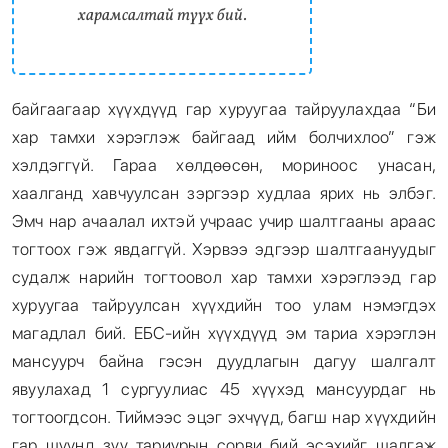
харамсалтай түүх бий.
байгаагаар хүүхдүүд гар хуруугаа тайруулахдаа “Би
хар тамхи хэрэглэж байгаад ийм болчихлоо” гэж
хэлдэггүй. Гараа хөлдөөсөн, мориноос унасан,
хаалганд хавчуулсан зэргээр худлаа ярих нь элбэг.
Эмч нар ачаалал ихтэй учраас учир шалтгааны араас
тогтоох гэж явдаггүй. Хэрвээ эдгээр шалтгаануудыг
судалж нарийн тогтоовол хар тамхи хэрэглээд гар
хуруугаа тайруулсан хүүхдийн тоо улам нэмэгдэх
магадлал бий. ЕБС-ийн хүүхдүүд эм тариа хэрэглэн
мансуурч байна гэсэн дуудлагын дагуу шалгалт
явуулахад 1 сургуулиас 45 хүүхэд мансуурдаг нь
тогтоогдсон. Тиймээс эцэг эхчүүд, багш нар хүүхдийн
гар шуунд зүү тариурын сорви бий эсэхийг шалгаж