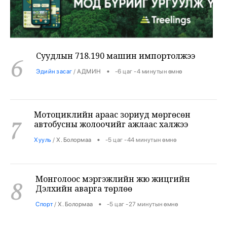
Суудлын 718.190 машин импортолжээ
6
•
Эдийн засаг
/
АДМИН
-6 цаг -4 минутын өмнө
Мотоциклийн араас зориуд мөргөсөн
7
автобусны жолоочийг ажлаас халжээ
•
Хууль
/
Х. Болормаа
-5 цаг -44 минутын өмнө
Монголоос мэргэжлийн жюү жицүгийн
8
Дэлхийн аварга төрлөө
•
Спорт
/
Х. Болормаа
-5 цаг -27 минутын өмнө
Хогноос эрчим хүч гаргах үйлдвэр 34 МВт-ын
9
хүчин чадалтайгаар ажиллана