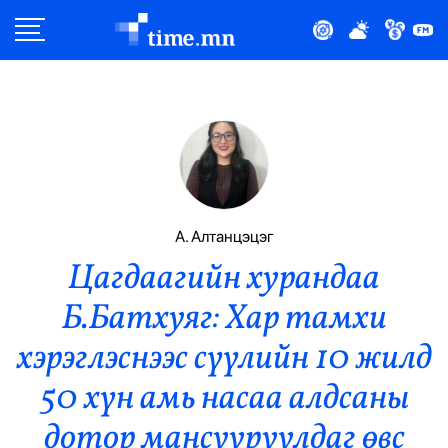
Улс Төр
Нийгэм
Эдийн Засаг
Дэлхий
А. Алтанцэцэг
Цагдаагийн хурандаа
Нийтлэлчийн Булан
Б.Батхуяг: Хар тамхи
Эрүүл Мэнд
хэрэглэснээс сүүлийн 10 жилд
Орон Нутаг
50 хүн амь насаа алдсаны
дотор мансууруулдаг өвс
Спорт