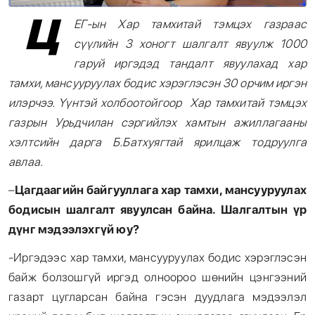
Ц
ЕГ-ын Хар тамхитай тэмцэх газраас
сүүлийн 3 хоногт шалгалт явуулж 1000
гаруй иргэдэд тандалт явуулахад хар
тамхи, мансууруулах бодис хэрэглэсэн 30 орчим иргэн
илэрчээ. Үүнтэй холбоотойгоор Хар тамхитай тэмцэх
газрын Урьдчилан сэргийлэх хамтын ажиллагааны
хэлтсийн дарга Б.Батхуягтай ярилцаж тодруулга
авлаа.
–
Цагдаагийн байгууллага хар тамхи, мансууруулах
бодисын шалгалт явуулсан байна. Шалгалтын үр
дүнг мэдээлэхгүй юу?
-Иргэдээс хар тамхи, мансууруулах бодис хэрэглэсэн
байж болзошгүй иргэд олноороо шөнийн цэнгээний
газарт цугларсан байна гэсэн дуудлага мэдээлэл