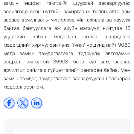
замын эвдрэл гэмтлийг шуурхай засварлуулах
зорилгоор орон нутгийн захиргааны болон авто зам
засвар арчилгааны чиглэлээр үйл ажиллагаа явуулж
байгаа байгууллага аж ахуйн нэгжүүд нийтдээ 16
удаагийн албан мэдэгдэл болон шаардлага
мэдэгдлийг хүргүүлсэн гэнэ. Үүний үр дүнд нийт 9060
метр замын тэмдэглэгээгэ тодруулж автозамын
эвдрэл гэмтэлтэй 36908 метр куб зам, засвар
арчилтыг хийлгэж гүйцэтгэлийг хангасан байна. Мөн
замын тэмдэг, тэмдэглэгээг засварлуулсан талаараа
мэдээллэсэн юм.