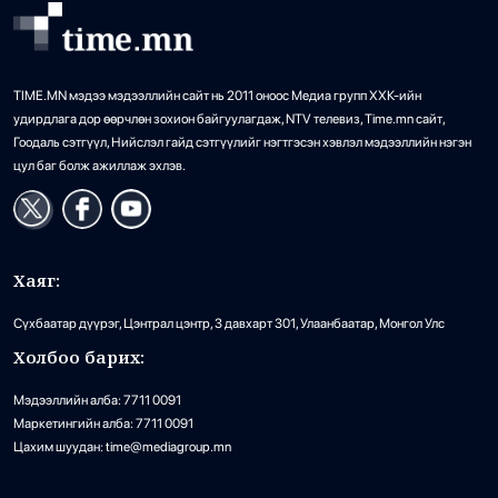
TIME.MN мэдээ мэдээллийн сайт нь 2011 оноос Медиа групп ХХК-ийн
удирдлага дор өөрчлөн зохион байгуулагдаж, NTV телевиз, Time.mn сайт,
Гоодаль сэтгүүл, Нийслэл гайд сэтгүүлийг нэгтгэсэн хэвлэл мэдээллийн нэгэн
цул баг болж ажиллаж эхлэв.
Хаяг:
Сүхбаатар дүүрэг, Цэнтрал цэнтр, 3 давхарт 301, Улаанбаатар, Монгол Улс
Холбоо барих:
Мэдээллийн алба: 7711 0091
Маркетингийн алба: 7711 0091
Цахим шуудан: time@mediagroup.mn