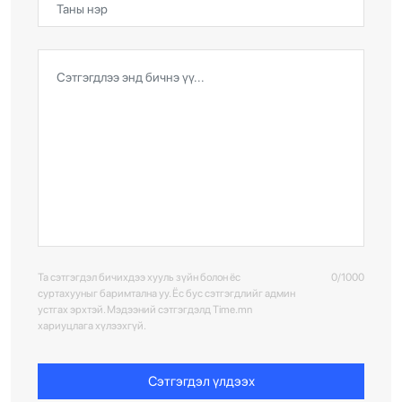
Та сэтгэгдэл бичихдээ хууль зүйн болон ёс
0/1000
суртахууныг баримтална уу. Ёс бус сэтгэгдлийг админ
устгах эрхтэй. Мэдээний сэтгэгдэлд Time.mn
хариуцлага хүлээхгүй.
Сэтгэгдэл үлдээх