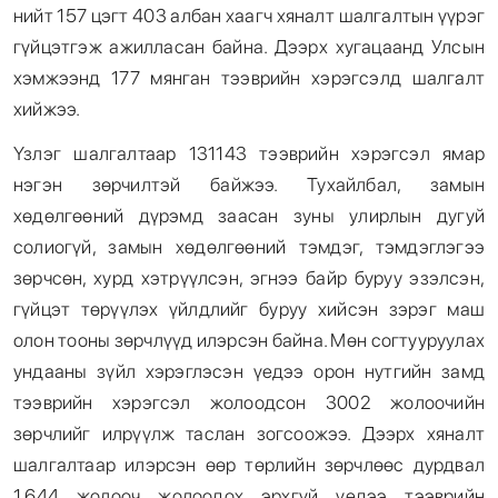
нийт 157 цэгт 403 албан хаагч хяналт шалгалтын үүрэг
гүйцэтгэж ажилласан байна. Дээрх хугацаанд Улсын
хэмжээнд 177 мянган тээврийн хэрэгсэлд шалгалт
хийжээ.
Үзлэг шалгалтаар 131143 тээврийн хэрэгсэл ямар
нэгэн зөрчилтэй байжээ. Тухайлбал, замын
хөдөлгөөний дүрэмд заасан зуны улирлын дугуй
солиогүй, замын хөдөлгөөний тэмдэг, тэмдэглэгээ
зөрчсөн, хурд хэтрүүлсэн, эгнээ байр буруу эзэлсэн,
гүйцэт төрүүлэх үйлдлийг буруу хийсэн зэрэг маш
олон тооны зөрчлүүд илэрсэн байна. Мөн согтууруулах
ундааны зүйл хэрэглэсэн үедээ орон нутгийн замд
тээврийн хэрэгсэл жолоодсон 3002 жолоочийн
зөрчлийг илрүүлж таслан зогсоожээ. Дээрх хяналт
шалгалтаар илэрсэн өөр төрлийн зөрчлөөс дурдвал
1.644 жолооч жолоодох эрхгүй үедээ тээврийн