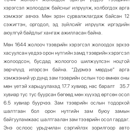
хэрэгсэл жолоодож байсныг илрүүлж, холбогдох арга
хэмжээг авчээ. Мөн эрэн сурвалжлагдаж байсан 12
сэжигтэн, оргодол, эд зүйлсийг илрүүлж иргэдийн
аюулгүй байдлыг хангаж ажилласан байна.
Мөн 1644 жолооч тээврийн хэрэгсэл жолоодох эрхээ
хасуулсан үедээ орон нутгийн замд тээврийн хэрэгсэл
жолоодсон, бусдад жолоогоо шилжүүлсэн ноцтой
зөрчлүүд илэрсэн байна. “Дүрмээ мөрдье” арга
хэмжээний үр дүнд зам тээврийн ослын тоо өмнөх оны
мөн үетэй харьцуулахад 17.7 хувиар, нас баралт 35.7
хувиар тус тус буурсан бөгөөд мөн хүүхэд өртсөн осол
6.5 хувиар буурчээ. Зам тээврийн ослын тодорхой
шалтгаан бол орон нутгийн зам буюу замын
байгууламжаас шалтгаалан зам тээврийн осол гардаг.
Энэ ослоос урьдчилан сэргийлэх зорилгоор авто