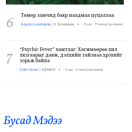
Төмөр замчид баяр наадмаа цуцаллаа
6
•
Бодлого шийдвэр
/
Х. Болормаа
-3 цаг -11 минутын өмнө
“Psychic Fever” хамтлаг: Хөгжмөөрөө хил
7
хязгаарыг давж, дэлхийн тайзнаа хүрэхийг
зорьж байна
•
Соёл Урлаг
/
АДМИН
-3 цаг -2 минутын өмнө
Лионел Месси түймрийн дараах сэргээн
8
босголтод 80 мянган евро хандивлав
•
Дэлхий
/
Х. Болормаа
-2 цаг -25 минутын өмнө
Хирошимагийн эмгэнэлт өдрийг дэлхий
Бусад Mэдээ
9
дахин дурсан санаж, Япон цөмийн зэвсгээс
ангид бодлогоо дахин нотлов