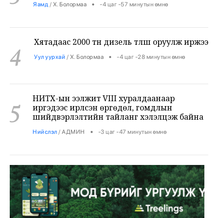
Хятадаас 2000 тн дизель түлш оруулж иржээ
4
•
Уул уурхай
/
Х. Болормаа
-4 цаг -28 минутын өмнө
НИТХ-ын ээлжит VIII хуралдаанаар
5
иргэдээс ирүүлсэн өргөдөл, гомдлын
шийдвэрлэлтийн тайланг хэлэлцэж байна
•
Нийслэл
/
АДМИН
-3 цаг -47 минутын өмнө