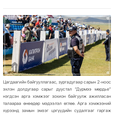
Энтертайнмент
Эрэн Сурвалжилга
Цагдаагийн байгууллагаас, зургадугаар сарын 2-ноос
эхлэн долдугаар сарыг дуустал “Дүрмээ мөрдье”
нэгдсэн арга хэмжээг зохион байгуулж ажилласан
талаараа өнөөдөр мэдээлэл өглөө. Арга хэмжээний
хүрээнд замын эмзэг цэгүүдийн судалгааг гаргаж