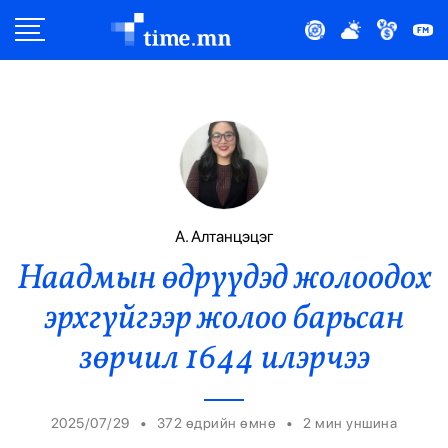
Улс Төр
Нийгэм
Эдийн Засаг
Дэлхий
А. Алтанцэцэг
Наадмын өдрүүдэд жолоодох
Нийтлэлчийн Булан
эрхгүйгээр жолоо барьсан
Эрүүл Мэнд
зөрчил 1644 илэрчээ
Орон Нутаг
•
•
2025/07/29
372 өдрийн өмнө
2
мин уншина
Спорт