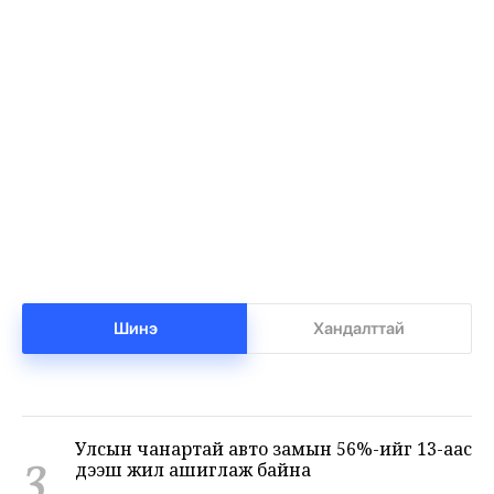
Т.Ням-Очир: 971 бүлгийг 40-өөс доош
1
хүүхэдтэй болгоно
•
Боловсрол
/
Х. Болормаа
-5 цаг -57 минутын өмнө
Манай улс 3.10 тонн алт гадаадад гаргаад
2
байна
•
Бизнес
/
Х. Болормаа
-5 цаг -26 минутын өмнө
Шинэ
Хандалттай
Улсын чанартай авто замын 56%-ийг 13-аас
3
дээш жил ашиглаж байна
•
Яамд
/
Х. Болормаа
-4 цаг -57 минутын өмнө