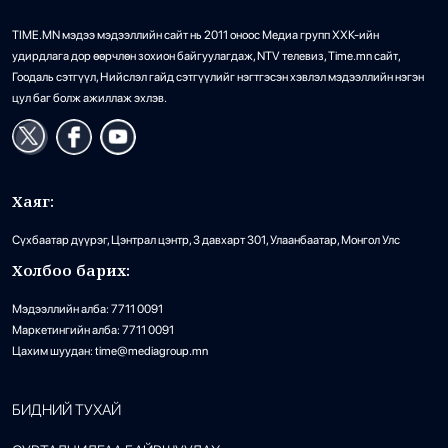
TIME.MN мэдээ мэдээллийн сайт нь 2011 оноос Медиа групп ХХК-ийн
удирдлага дор өөрчлөн зохион байгуулагдаж, NTV телевиз, Time.mn сайт,
Гоодаль сэтгүүл, Нийслэл гайд сэтгүүлийг нэгтгэсэн хэвлэл мэдээллийн нэгэн
цул баг болж ажиллаж эхлэв.
Хаяг:
Сүхбаатар дүүрэг, Цэнтрал цэнтр, 3 давхарт 301, Улаанбаатар, Монгол Улс
Холбоо барих:
Мэдээллийн алба: 7711 0091
Маркетингийн алба: 7711 0091
Цахим шуудан: time@mediagroup.mn
БИДНИЙ ТУХАЙ