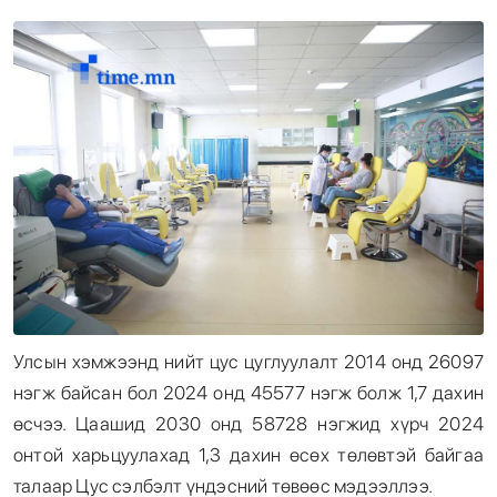
Энтертайнмент
Эрэн Сурвалжилга
Улсын хэмжээнд нийт цус цуглуулалт 2014 онд 26097
нэгж байсан бол 2024 онд 45577 нэгж болж 1,7 дахин
өсчээ. Цаашид 2030 онд 58728 нэгжид хүрч 2024
онтой харьцуулахад 1,3 дахин өсөх төлөвтэй байгаа
талаар Цус сэлбэлт үндэсний төвөөс мэдээллээ.