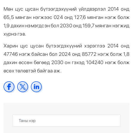
Мөн цус цусан бүтээгдэхүүний үйлдвэрлэл 2014 онд
65,5 мянган нэгжээс 024 онд 127,6 мянган нэгж болж
1,9 дахин нэмэгдсэн бол 2030 онд 159,7 мянган нэгжид
хүрнэ гэв.
Харин цус цусан бүтээгдэхүүний хэрэглээ 2014 онд
47746 нэгж байсан бол 2024 онд 85772 нэгж болж 1,8
дахин өссөн бөгөөд 2030 он гэхэд 104240 нэгж болж
өсөх төлөвтэй байгаа аж.