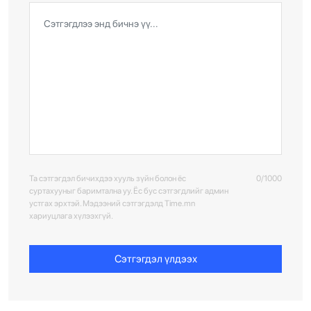
Та сэтгэгдэл бичихдээ хууль зүйн болон ёс
0/1000
суртахууныг баримтална уу. Ёс бус сэтгэгдлийг админ
устгах эрхтэй. Мэдээний сэтгэгдэлд Time.mn
хариуцлага хүлээхгүй.
Сэтгэгдэл үлдээх