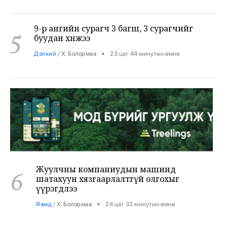
9-р ангийн сурагч 3 багш, 3 сурагчийг
5
буудан хөнөөжээ
•
Дэлхий
/
Х. Болормаа
23 цаг 44 минутын өмнө
Жуулчны компаниудын машинд
6
шатахуун хязгаарлалтгүй олгохыг
үүрэгдлээ
•
Яамд
/
Х. Болормаа
24 цаг 33 минутын өмнө
Бензин авсан жолооч нарын 40% нь олон