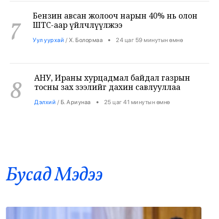
7
ШТС-аар үйлчлүүлжээ
•
Уул уурхай
/
Х. Болормаа
24 цаг 59 минутын өмнө
АНУ, Ираны хурцадмал байдал газрын
8
тосны зах зээлийг дахин савлууллаа
•
Дэлхий
/
Б. Ариунаа
25 цаг 41 минутын өмнө
Б.Пүрэвдагва: 8 салбарын 103
9
үйлчилгээний бүртгэлийг цуцалснаар
бизнес эрхлэхэд таатай нөхцөл бүрдэнэ
•
Нийслэл
/
Б. Ариунаа
25 цаг 50 минутын өмнө
Бусад Mэдээ
Оросоос 301 вагон шатахуун оруулж
10
иржээ
•
Бодлого шийдвэр
/
Х. Болормаа