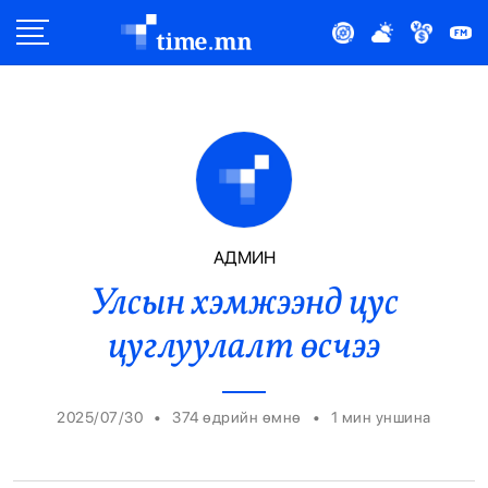
Улс Төр
Нийгэм
Эдийн Засаг
Дэлхий
АДМИН
Улсын хэмжээнд цус
Нийтлэлчийн Булан
цуглуулалт өсчээ
Эрүүл Мэнд
Орон Нутаг
•
•
2025/07/30
374 өдрийн өмнө
1
мин уншина
Спорт