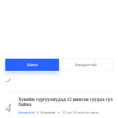
1
•
Халуун цэг
/
Х. Болормаа
21 цаг 24 минутын өмнө
Нийгмийн даатгалын сангийн мөнгө 7.6
2
тэрбумаар арвижлаа
•
Бизнес
/
Х. Болормаа
21 цаг 58 минутын өмнө
Бензин дамласан 2 хэрэг илрүүлжээ
3
Шинэ
Хандалттай
•
Хэргийн газар
/
Х. Болормаа
22 цаг 18 минутын өмнө
Хувийн сургуулиудад 12 мянган суудал сул
4
байна
•
Боловсрол
/
Х. Болормаа
22 цаг 30 минутын өмнө