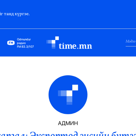
г танд хүргэе.
Odmundur
радио
FM 83.3/107
Нийслэл
Гадаад Харилцаа
Яамд
Элчин Сайд
Парламент
АДМИН
Засгийн Газар