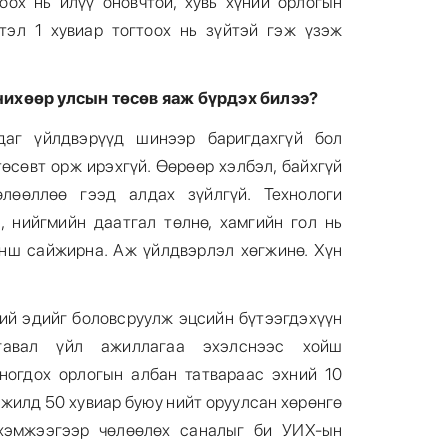
оох нь илүү оновчтой, хувь хүний орлогын
тэл 1 хувиар тогтоох нь зүйтэй гэж үзэж
ихөөр улсын төсөв яаж бүрдэх билээ?
адаг үйлдвэрүүд шинээр баригдахгүй бол
төсөвт орж ирэхгүй. Өөрөөр хэлбэл, байхгүй
өлөөллөө гээд алдах зүйлгүй. Технологи
, нийгмийн даатгал төлнө, хамгийн гол нь
анш сайжирна. Аж үйлдвэрлэл хөгжинө. Хүн
хий эдийг боловсруулж эцсийн бүтээгдэхүүн
ргавал үйл ажиллагаа эхэлснээс хойш
ногдох орлогын албан татвараас эхний 10
 жилд 50 хувиар буюу нийт оруулсан хөрөнгө
 хэмжээгээр чөлөөлөх саналыг би УИХ-ын