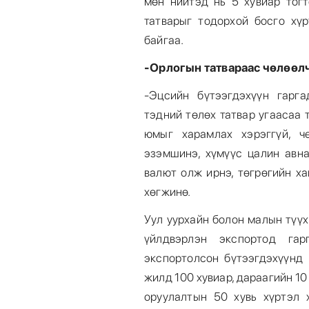
мөн нийтэд нь 5 хувиар тогт
татварыг тодорхой босго хүр
байгаа.
-Орлогын татвараас чөлөөлч
-Эцсийн бүтээгдэхүүн гарг
тэдний төлөх татвар угаасаа 
юмыг харамлах хэрэггүй, ч
эзэмшинэ, хүмүүс цалин авна
валют олж ирнэ, төгрөгийн х
хөгжинө.
Уул уурхайн болон малын түү
үйлдвэрлэн экспортод га
экспортолсон бүтээгдэхүүнд 
жилд 100 хувиар, дараагийн 10
оруулалтын 50 хувь хүртэл