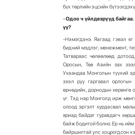
бүх төрлийн эцсийн бүтээгдэхү
–
Одоо ч үйлдвэрүүд байгаа.
үү?
-Нэмэгдэнэ. Яагаад гэвэл яг
бидний мэдлэг, менежмент, те
Татвараас чөлөөлөөд дотоод
Оросын, Төв Азийн зах зээ
Ухаандаа Монголын түүхий эд
зээл руу гаргавал орлогын
өрнөдийн, дорнодын хөрөнгө 
үг. Тэд нар Монголд ирж мөнг
олоод эргэлт хурдасвал малы
яриад байдаг гуравдагч хөрш
байж бодитой болно. Ер нь ийм
байршилтай улс хоцрогдсон х