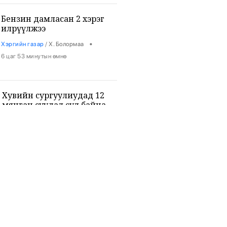
Бензин дамласан 2 хэрэг
илрүүлжээ
•
Хэргийн газар
/
Х. Болормаа
6 цаг 53 минутын өмнө
Хувийн сургуулиудад 12
мянган суудал сул байна
•
Боловсрол
/
Х. Болормаа
7 цаг 5 минутын өмнө
9-р ангийн сурагч 3 багш, 3
сурагчийг буудан хөнөөжээ
•
Дэлхий
/
Х. Болормаа
8 цаг 19 минутын өмнө