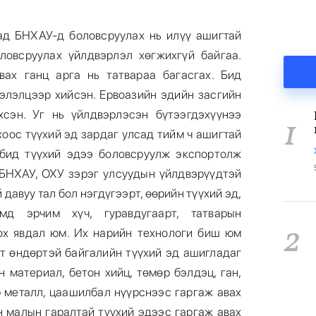
ад БНХАУ-д боловсруулах нь илүү ашигтай
ловсруулах үйлдвэрлэл хөгжихгүй байгаа.
ах ганц арга нь татвараа багасгах. Бид
элэлцээр хийсэн. Ервоазийн эдийн засгийн
хсэн. Уг нь үйлдвэрлэсэн бүтээгдэхүүнээ
1
хоос түүхий эд зардаг улсад тийм ч ашигтай
 бид түүхий эдээ боловсруулж экспортолж
 БНХАУ, ОХУ зэрэг улсуудын үйлдвэрүүдтэй
давуу тал бол нэгдүгээрт, өөрийн түүхий эд,
ямд эрчим хүч, гуравдугаарт, татварын
2
ох явдал юм. Их нарийн технологи биш юм
лт өндөртэй байгалийн түүхий эд ашигладаг
 материал, бетон хийц, төмөр бэлдэц, ган,
р металл, цаашилбал нүүрснээс гаргаж авах
н малын гаралтай түүхий эдээс гаргаж авах