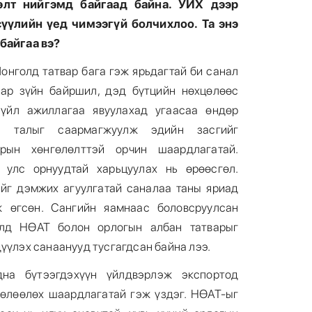
ээлт нийгэмд байгаад байна. УИХ дээр
сүүлийн үед чимээгүй болчихлоо. Та энэ
 байгаа вэ?
онголд татвар бага гэж ярьдагтай би санал
зар зүйн байршил, дэд бүтцийн нөхцөлөөс
 үйл ажиллагаа явуулахад угаасаа өндөр
л талыг саармагжуулж эдийн засгийг
рын хөнгөлөлттэй орчин шаардлагатай.
 улс орнуудтай харьцуулах нь өрөөсгөл.
йг дэмжих агуулгатай саналаа таны яриад
ж өгсөн. Сангийн яамнаас боловсруулсан
өлд НӨАТ болон орлогын албан татварыг
үүлэх санаанууд тусгагдсан байна лээ.
на бүтээгдэхүүн үйлдвэрлэж экспортод
чөлөөлөх шаардлагатай гэж үздэг. НӨАТ-ыг