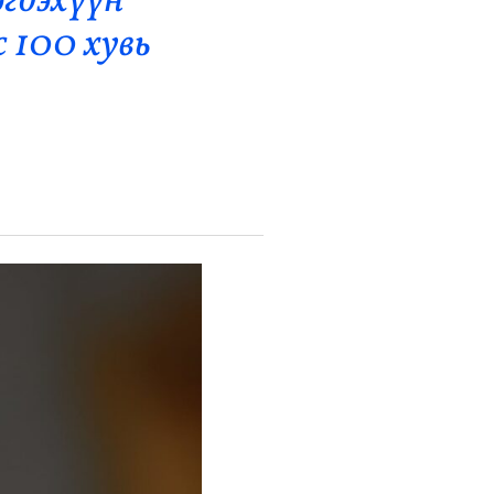
гдэхүүн
 100 хувь