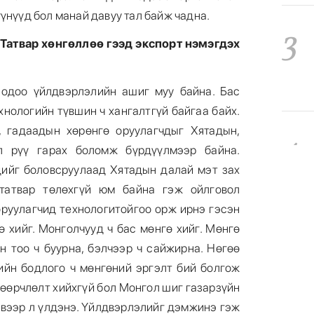
үнүүд бол манай давуу тал байж чадна.
3
 Татвар хөнгөллөө гээд экспорт нэмэгдэх
 одоо үйлдвэрлэлийн ашиг муу байна. Бас
хнологийн түвшин ч хангалтгүй байгаа байх.
, гадаадын хөрөнгө оруулагчдыг Хятадын,
4
л рүү гарах боломж бүрдүүлмээр байна.
ийг боловсруулаад Хятадын далай мэт зах
 татвар төлөхгүй юм байна гэж ойлговол
оруулагчид технологитойгоо орж ирнэ гэсэн
ө хийг. Монголчууд ч бас мөнгө хийг. Мөнгө
5
н тоо ч буурна, бэлчээр ч сайжирна. Нөгөө
ийн бодлого ч мөнгөний эргэлт бий болгож
 өөрчлөлт хийхгүй бол Монгол шиг газарзүйн
эвээр л үлдэнэ. Үйлдвэрлэлийг дэмжинэ гэж