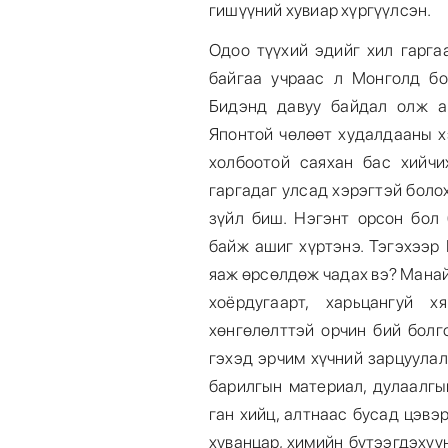
гишүүний хувиар хүргүүлсэн.
Одоо түүхий эдийг хил гарга
байгаа учраас л Монголд бо
Бидэнд давуу байдал олж ав
Японтой чөлөөт худалдааны х
холбоотой саяхан бас хийчи
гаргадаг улсад хэрэгтэй боло
зүйл биш. Нэгэнт орсон бол
байж ашиг хүртэнэ. Тэгэхээр
яаж өрсөлдөж чадах вэ? Манай 
хоёрдугаарт, харьцангуй х
хөнгөлөлттэй орчин бий болг
гэхэд эрчим хүчний зарцуула
барилгын материал, дулаалгын
ган хийц, алтнаас бусад цэвэ
хуванцар, химийн бүтээгдэхүү