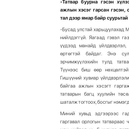
-Татвар буурна гэсэн хүл
ажлын хэсэг гарсан гэсэн, 
тал дээр ямар байр суурьтай
-Бусад улстай харьцуулахад М
нийлдэггүй. Яагаад гэвэл га
үүдээд манайд үйлдвэрлэл,
өртөгтэй байдаг. Энэ су
эрчимжүүлэхийн тулд татва
Түүнээс биш өөр нөхцөлтэй
Гишүүний хувиар үйлдвэрлэли
байгаа ажлын хэсэгт гарга
татварын багц хуулийн төс
шаталж тогтоох, босгыг нэмэгд
Миний хувьд эдгээрээс гад
гаргавал орлогын татвараас 