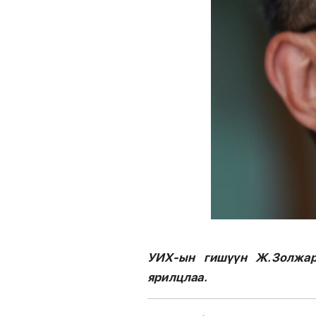
УИХ-ын гишүүн Ж.Золжарг
ярилцлаа.