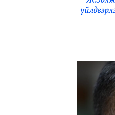
Ж.Золжа
Эрүүл Мэнд
үйлдвэрл
Орон Нутаг
Спорт
Энтертайнмент
Эрэн Сурвалжилга