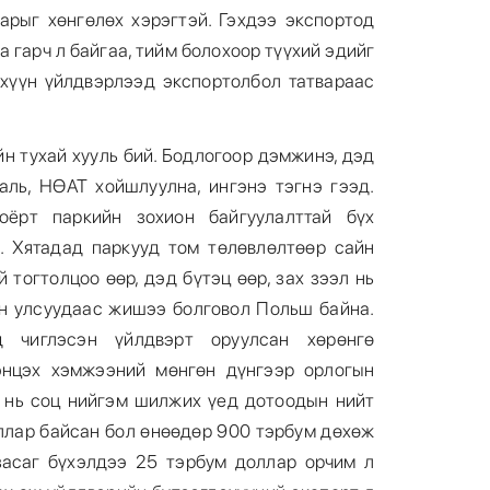
арыг хөнгөлөх хэрэгтэй. Гэхдээ экспортод
а гарч л байгаа, тийм болохоор түүхий эдийг
хүүн үйлдвэрлээд экспортолбол татвараас
н тухай хууль бий. Бодлогоор дэмжинэ, дэд
6
ааль, НӨАТ хойшлуулна, ингэнэ тэгнэ гээд.
Хоёрт паркийн зохион байгуулалттай бүх
. Хятадад паркууд том төлөвлөлтөөр сайн
 тогтолцоо өөр, дэд бүтэц өөр, зах зээл нь
йн улсуудаас жишээ болговол Польш байна.
 чиглэсэн үйлдвэрт оруулсан хөрөнгө
7
энцэх хэмжээний мөнгөн дүнгээр орлогын
д нь соц нийгэм шилжих үед дотоодын нийт
оллар байсан бол өнөөдөр 900 тэрбум дөхөж
засаг бүхэлдээ 25 тэрбум доллар орчим л