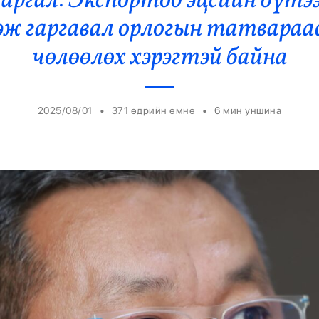
ргал: Экспортод эцсийн бүтээ
Ерөнхийлөгч
эж гаргавал орлогын татвараас
чөлөөлөх хэрэгтэй байна
•
•
2025/08/01
371 өдрийн өмнө
6
мин уншина