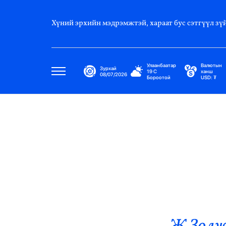
Хүний эрхийн мэдрэмжтэй, хараат бус сэтгүүл зүй
Улаанбаатар
Валютын
Зурхай
19
C
ханш
08/07/2026
Бороотой
USD:
₮
Улс Төр
Нийгэм
Эдийн Засаг
Дэлхий
Нийтлэлчийн Булан