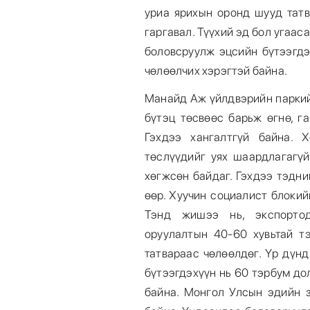
уриа ярихын оронд шууд татв
гаргавал. Түүхий эд бол угааса
боловсруулж эцсийн бүтээгдэ
чөлөөлчих хэрэгтэй байна.
Манайд Аж үйлдвэрийн паркий
бүтэц төсвөөс барьж өгнө, г
Гэхдээ хангалтгүй байна. 
төслүүдийг уях шаардлагагүй
хөгжсөн байдаг. Гэхдээ тэдний
өөр. Хуучин социалист блоки
Тэнд жишээ нь, экспортод
оруулалтын 40-60 хувьтай т
татвараас чөлөөлдөг. Үр дүн
бүтээгдэхүүн нь 60 тэрбум д
байна. Монгол Улсын эдийн 