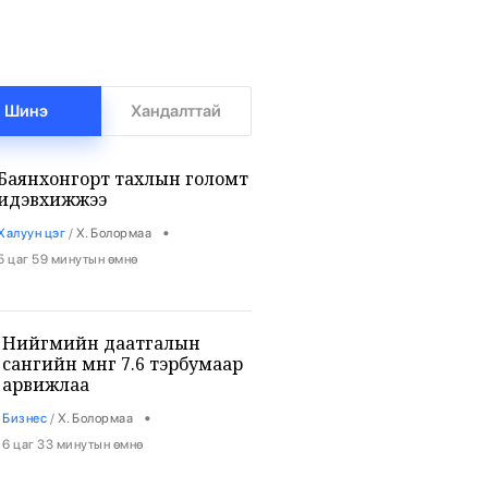
Шинэ
Хандалттай
Баянхонгорт тахлын голомт
идэвхижжээ
•
Халуун цэг
/
Х. Болормаа
5 цаг 59 минутын өмнө
Нийгмийн даатгалын
сангийн мөнгө 7.6 тэрбумаар
арвижлаа
•
Бизнес
/
Х. Болормаа
6 цаг 33 минутын өмнө