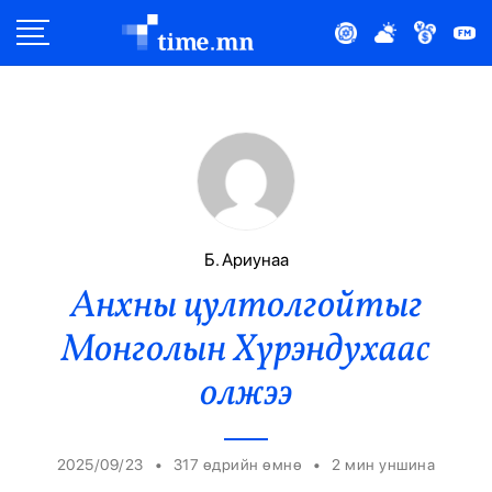
Улс Төр
Нийгэм
Эдийн Засаг
Дэлхий
Б. Ариунаа
Анхны цултолгойтыг
Нийтлэлчийн Булан
Монголын Хүрэндухаас
Эрүүл Мэнд
олжээ
Орон Нутаг
•
•
2025/09/23
317 өдрийн өмнө
2
мин уншина
Спорт