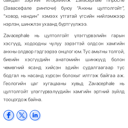
байдал зэргийг илэрхийлж Zavacephale rinpoche
(Завасефале ринпочи) буюу “Анхны цултолгойт”,
“ховор, нандин” хэмээх утгатай үгсийн нийлэмжээр
нэрлэн, шинжлэх ухаанд бүртгүүлжээ.
Zavacephale нь цултолгойт үлэггүрвэлийн гарын
хэсгүүд, ходоодны чулуу зэрэгтэй олдсон хамгийн
анхны олдвор гэдгээрээ онцлог юм. Тус амьтны толгой,
биеийн хэсгүүдийн анатомийн шинжүүд болон
чөмөгний ясанд хийсэн эдийн судалгаагаар тус
бодгал нь насанд хүрсэн болохыг илтгэж байгаа аж.
Геологийн цаг хугацааны хувьд Zavacephale нь
цултолгойт үлэггүрвэлүүдийн хамгийн эртний зүйлд
тооцогдож байна.