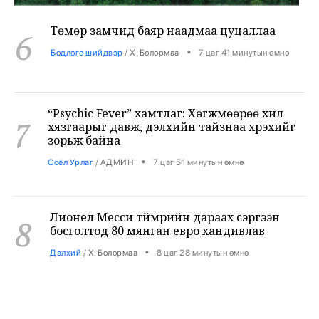
6
•
Бодлого шийдвэр
/
Х. Болормаа
7 цаг 41 минутын өмнө
“Psychic Fever” хамтлаг: Хөгжмөөрөө хил
7
хязгаарыг давж, дэлхийн тайзнаа хүрэхийг
зорьж байна
•
Соёл Урлаг
/
АДМИН
7 цаг 51 минутын өмнө
Лионел Месси түймрийн дараах сэргээн
8
босголтод 80 мянган евро хандивлав
•
Дэлхий
/
Х. Болормаа
8 цаг 28 минутын өмнө
Хирошимагийн эмгэнэлт өдрийг дэлхий
9
дахин дурсан санаж, Япон цөмийн зэвсгээс
ангид бодлогоо дахин нотлов