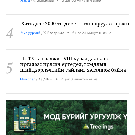
Хятадаас 2000 тн дизель түлш оруулж иржээ
4
•
Уул уурхай
/
Х. Болормаа
6 цаг 24 минутын өмнө
НИТХ-ын ээлжит VIII хуралдаанаар
5
иргэдээс ирүүлсэн өргөдөл, гомдлын
шийдвэрлэлтийн тайланг хэлэлцэж байна
•
Нийслэл
/
АДМИН
7 цаг 6 минутын өмнө
Төмөр замчид баяр наадмаа цуцаллаа