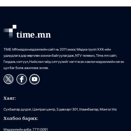
TIME.MN мэдээ мэдээллийн сайт нь 2011 оноос Медиа групп ХХК-ийн
удирдлага дор өөрчлөн зохион байгуулагдаж, NTV телевиз, Time.mn сайт,
Гоодаль сэтгүүл, Нийслэл гайд сэтгүүлийг нэгтгэсэн хэвлэл мэдээллийн нэгэн
цул баг болж ажиллаж эхлэв.
Хаяг:
Сүхбаатар дүүрэг, Цэнтрал цэнтр, 3 давхарт 301, Улаанбаатар, Монгол Улс
Холбоо барих:
Мэдээллийн алба: 7711 0091