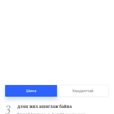
Т.Ням-Очир: 971 бүлгийг 40-өөс доош
1
хүүхэдтэй болгоно
•
Боловсрол
/
Х. Болормаа
4 цаг 55 минутын өмнө
Манай улс 3.10 тонн алт гадаадад гаргаад
2
байна
•
Бизнес
/
Х. Болормаа
5 цаг 26 минутын өмнө
Улсын чанартай авто замын 56%-ийг 13-аас
3
Шинэ
Хандалттай
дээш жил ашиглаж байна
•
Яамд
/
Х. Болормаа
5 цаг 55 минутын өмнө