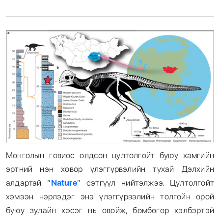
Энтертайнмент
Эрэн Сурвалжилга
Монголын говиос олдсон цултолгойт буюу хамгийн
эртний нэн ховор үлэггүрвэлийн тухай Дэлхийн
алдартай “
Nature
” сэтгүүл нийтэлжээ. Цултолгойт
хэмээн нэрлэдэг энэ үлэггүрвэлийн толгойн орой
буюу зулайн хэсэг нь овойж, бөмбөгөр хэлбэртэй