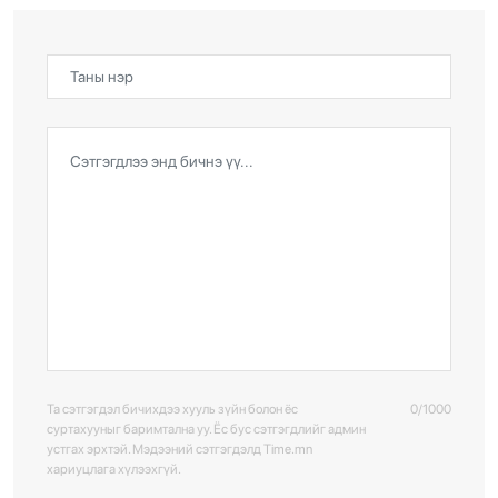
Та сэтгэгдэл бичихдээ хууль зүйн болон ёс
0/1000
суртахууныг баримтална уу. Ёс бус сэтгэгдлийг админ
устгах эрхтэй. Мэдээний сэтгэгдэлд Time.mn
хариуцлага хүлээхгүй.