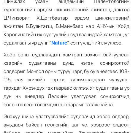
Шинжлэх ухаан академийн Палентологийн
хүрээлэнгийн эрдэм шинжилгээний ажилтан, доктор
Ц.Чинзориг, Х.Цогтбаатар, эрдэм шинжилгээний
ажилтан Б.Буянтэгш, Б.Майнбаяр нар АНУ-ын Хойд
Каролинагийн их сургуулийн судлаачидтай хамтран, уг
судалгааны үр дүнг “
Nature
” сэтгүүлд нийтлүүлжээ.
Хоёр орны судлаачдын хамтран зохион байгуулсан
хээрийн судалгааны дүнд нэгэн сонирхолтой
олдворыг Монгол орны түрүү цэрд буюу өнөөгөөс 108-
115 сая жилийн тэртээ хуримтлагдсан чулуулаг
тархдаг Хүрэндух гэх газраас олжээ. Уг судалгааны үр
дүн нь өнөөдөр Дэлхийн үлэггүрвэл сонирхогчид
болон палеонтологчдын анхаарлыг татаж байна.
Энэхүү шинэ үлэггүрвэлийг судлаачид ховор олдвор,
амьдарч байсан геологийн цаг үе, хээрээс олдсон