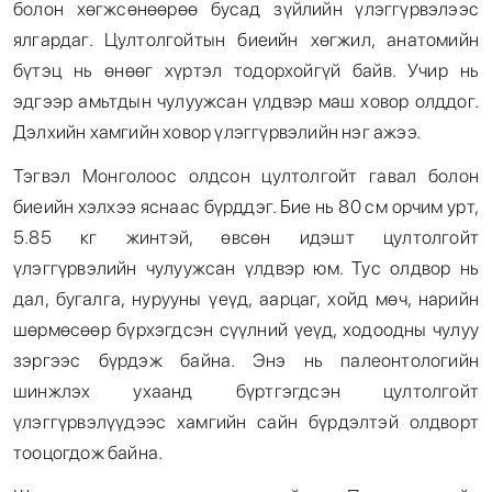
болон хөгжсөнөөрөө бусад зүйлийн үлэггүрвэлээс
ялгардаг. Цултолгойтын биеийн хөгжил, анатомийн
бүтэц нь өнөөг хүртэл тодорхойгүй байв. Учир нь
эдгээр амьтдын чулуужсан үлдвэр маш ховор олддог.
Дэлхийн хамгийн ховор үлэггүрвэлийн нэг ажээ.
Тэгвэл Монголоос олдсон цултолгойт гавал болон
биеийн хэлхээ яснаас бүрддэг. Бие нь 80 см орчим урт,
5.85 кг жинтэй, өвсөн идэшт цултолгойт
үлэггүрвэлийн чулуужсан үлдвэр юм. Тус олдвор нь
дал, бугалга, нурууны үеүд, аарцаг, хойд мөч, нарийн
шөрмөсөөр бүрхэгдсэн сүүлний үеүд, ходоодны чулуу
зэргээс бүрдэж байна. Энэ нь палеонтологийн
шинжлэх ухаанд бүртгэгдсэн цултолгойт
үлэггүрвэлүүдээс хамгийн сайн бүрдэлтэй олдворт
тооцогдож байна.