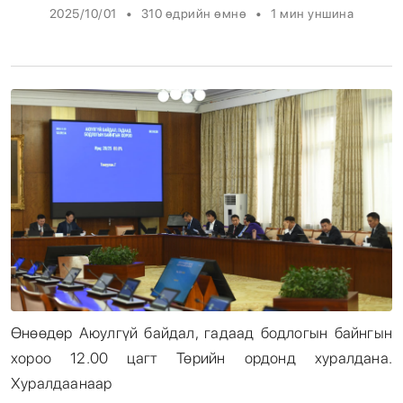
•
•
2025/10/01
310 өдрийн өмнө
1
мин уншина
Энтертайнмент
Эрэн Сурвалжилга
Өнөөдөр Аюулгүй байдал, гадаад бодлогын байнгын
хороо 12.00 цагт Төрийн ордонд хуралдана.
Хуралдаанаар