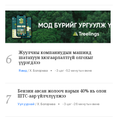
Жуулчны компаниудын машинд
6
шатахуун хязгаарлалтгүй олгохыг
үүрэгдлээ
•
Яамд
/
Х. Болормаа
-3 цаг -52 минутын өмнө
Бензин авсан жолооч нарын 40% нь олон
7
ШТС-аар үйлчлүүлжээ
•
Уул уурхай
/
Х. Болормаа
-3 цаг -26 минутын өмнө
АНУ, Ираны хурцадмал байдал газрын
тосны зах зээлийг дахин савлууллаа