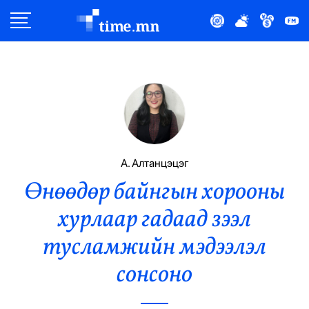
Улс Төр
Нийгэм
Эдийн Засаг
Дэлхий
А. Алтанцэцэг
Өнөөдөр байнгын хорооны
Нийтлэлчийн Булан
хурлаар гадаад зээл
Эрүүл Мэнд
тусламжийн мэдээлэл
Орон Нутаг
сонсоно
Спорт