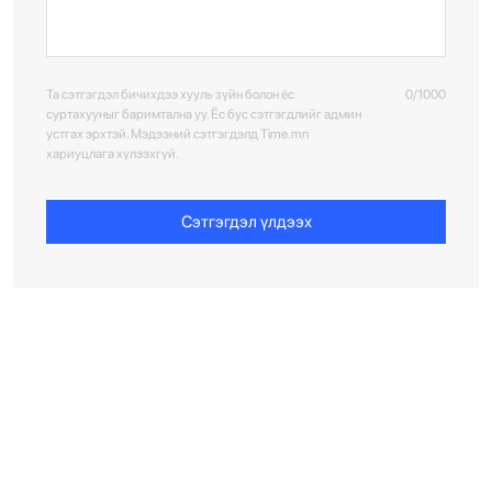
Та сэтгэгдэл бичихдээ хууль зүйн болон ёс
0/1000
суртахууныг баримтална уу. Ёс бус сэтгэгдлийг админ
устгах эрхтэй. Мэдээний сэтгэгдэлд Time.mn
хариуцлага хүлээхгүй.
Сэтгэгдэл үлдээх