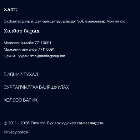
Хаяг:
Сүхбаатар дүүрэг, Цэнтрал цэнтр, 3 давхарт 301, Улаанбаатар, Монгол Улс
Холбоо барих:
Мэдээллийн алба: 7711 0091
Маркетингийн алба: 7711 0091
Цахим шуудан: time@mediagroup.mn
БИДНИЙ ТУХАЙ
СУРТАЛЧИЛГАА БАЙРШУУЛАХ
ХОЛБОО БАРИХ
© 2011 -
2026
Time.mn, Бүх эрх хуулиар хамгаалагдсан.
Privacy policy