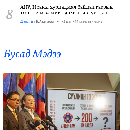
8
•
Дэлхий
/
Б. Ариунаа
-2 цаг -44 минутын өмнө
Б.Пүрэвдагва: 8 салбарын 103
9
үйлчилгээний бүртгэлийг цуцалснаар
бизнес эрхлэхэд таатай нөхцөл бүрдэнэ
Бусад Mэдээ
•
Нийслэл
/
Б. Ариунаа
-2 цаг -35 минутын өмнө
Оросоос 301 вагон шатахуун оруулж
10
иржээ
•
Бодлого шийдвэр
/
Х. Болормаа
-1 цаг -48 минутын өмнө
“Долфин” хар салхи Хятадыг чиглэн
11
ойртож байна
•