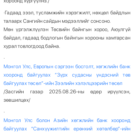
хороонд хүргүүлнэ./
·Гадаад зээл, тусламжийн хэрэгжилт, нөхцөл байдлын
талаарх Сангийн сайдын мэдээллийг сонсоно.
Мөн үргэлжлүүлэн Төсвийн байнгын хороо, Аюулгүй
байдал, гадаад бодлогын байнгын хорооны хамтарсан
хурал товлогдоод байна.
·
Монгол Улс, Европын сэргээн босголт, хөгжлийн банк
хооронд байгуулах “Зүрх судасны үндэсний төв
байгуулах төсөл”-ийн Зээлийн хэлэлцээрийн төсөл
/Засгийн газар 2025.08.26-ны өдөр ирүүлсэн,
зөвшилцөх/
·
Монгол Улс болон Азийн хөгжлийн банк хооронд
байгуулах “Санхүүжилтийн ерөнхий хөтөлбөр”-ийн