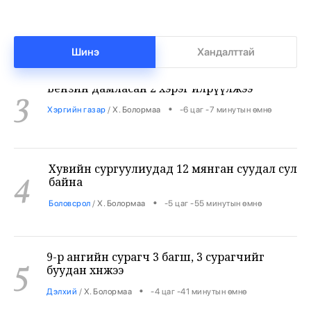
Бензин дамласан 2 хэрэг илрүүлжээ
Шинэ
Хандалттай
3
•
Хэргийн газар
/
Х. Болормаа
-6 цаг -7 минутын өмнө
Хувийн сургуулиудад 12 мянган суудал сул
4
байна
•
Боловсрол
/
Х. Болормаа
-5 цаг -55 минутын өмнө
9-р ангийн сурагч 3 багш, 3 сурагчийг
5
буудан хөнөөжээ
•
Дэлхий
/
Х. Болормаа
-4 цаг -41 минутын өмнө