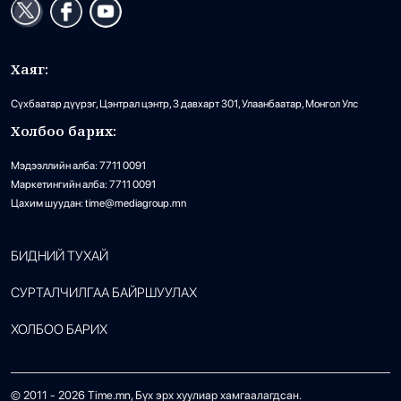
Хаяг:
Сүхбаатар дүүрэг, Цэнтрал цэнтр, 3 давхарт 301, Улаанбаатар, Монгол Улс
Холбоо барих:
Мэдээллийн алба: 7711 0091
Маркетингийн алба: 7711 0091
Цахим шуудан: time@mediagroup.mn
БИДНИЙ ТУХАЙ
СУРТАЛЧИЛГАА БАЙРШУУЛАХ
ХОЛБОО БАРИХ
© 2011 -
2026
Time.mn, Бүх эрх хуулиар хамгаалагдсан.