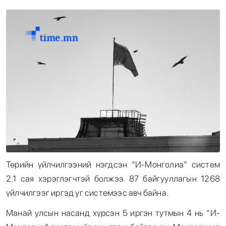
Энтертайнмент
Эрэн Сурвалжилга
Төрийн үйлчилгээний нэгдсэн “И-Монголиа” систем
2.1 сая хэрэглэгчтэй болжээ. 87 байгууллагын 1268
үйлчилгээг иргэд уг системээс авч байна.
Манай улсын насанд хүрсэн 5 иргэн тутмын 4 нь “И-