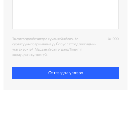
Та сэтгэгдэл бичихдээ хууль зүйн болон ёс
0/1000
суртахууныг баримтална уу. Ёс бус сэтгэгдлийг админ
устгах эрхтэй. Мэдээний сэтгэгдэлд Time.mn
хариуцлага хүлээхгүй.
Сэтгэгдэл үлдээх