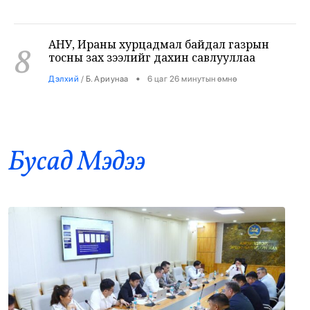
АНУ, Ираны хурцадмал байдал газрын
8
тосны зах зээлийг дахин савлууллаа
•
Дэлхий
/
Б. Ариунаа
6 цаг 26 минутын өмнө
Б.Пүрэвдагва: 8 салбарын 103
9
үйлчилгээний бүртгэлийг цуцалснаар
бизнес эрхлэхэд таатай нөхцөл бүрдэнэ
Бусад Mэдээ
•
Нийслэл
/
Б. Ариунаа
6 цаг 35 минутын өмнө
Оросоос 301 вагон шатахуун оруулж
10
иржээ
•
Бодлого шийдвэр
/
Х. Болормаа
7 цаг 22 минутын өмнө