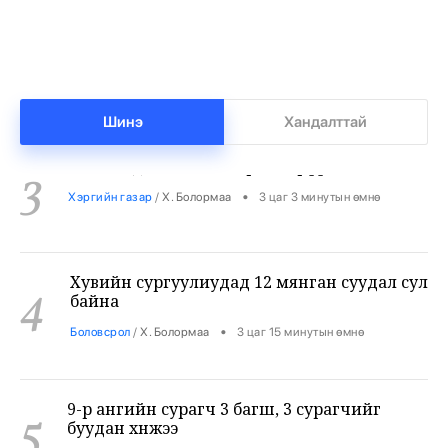
Нийгмийн даатгалын сангийн мөнгө 7.6
2
тэрбумаар арвижлаа
•
Бизнес
/
Х. Болормаа
2 цаг 43 минутын өмнө
Шинэ
Хандалттай
Бензин дамласан 2 хэрэг илрүүлжээ
3
•
Хэргийн газар
/
Х. Болормаа
3 цаг 3 минутын өмнө
Хувийн сургуулиудад 12 мянган суудал сул
4
байна
•
Боловсрол
/
Х. Болормаа
3 цаг 15 минутын өмнө
9-р ангийн сурагч 3 багш, 3 сурагчийг
5
буудан хөнөөжээ
•
Дэлхий
/
Х. Болормаа
4 цаг 29 минутын өмнө