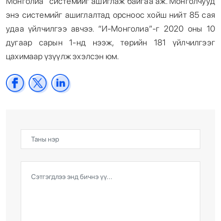
Монголиа” системийг ашиглаж байгаа аж. Монголчууд
энэ системийг ашиглалтад орсноос хойш нийт 85 сая
удаа үйлчилгээ авчээ. “И-Монголиа”-г 2020 оны 10
дугаар сарын 1-нд нээж, төрийн 181 үйлчилгээг
цахимаар үзүүлж эхэлсэн юм.