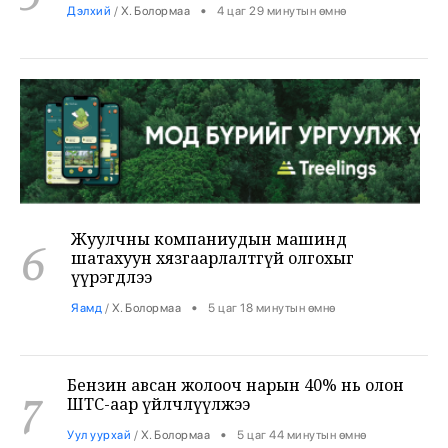
Жуулчны компаниудын машинд
6
шатахуун хязгаарлалтгүй олгохыг
үүрэгдлээ
•
Яамд
/
Х. Болормаа
5 цаг 18 минутын өмнө
Бензин авсан жолооч нарын 40% нь олон
7
ШТС-аар үйлчлүүлжээ
•
Уул уурхай
/
Х. Болормаа
5 цаг 44 минутын өмнө