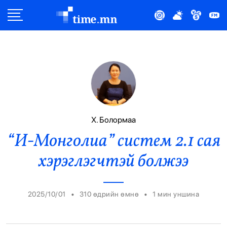
Улс Төр
Нийгэм
Эдийн Засаг
Дэлхий
Х. Болормаа
“И-Монголиа” систем 2.1 сая
Нийтлэлчийн Булан
хэрэглэгчтэй болжээ
Эрүүл Мэнд
Орон Нутаг
•
•
2025/10/01
310 өдрийн өмнө
1
мин уншина
Спорт