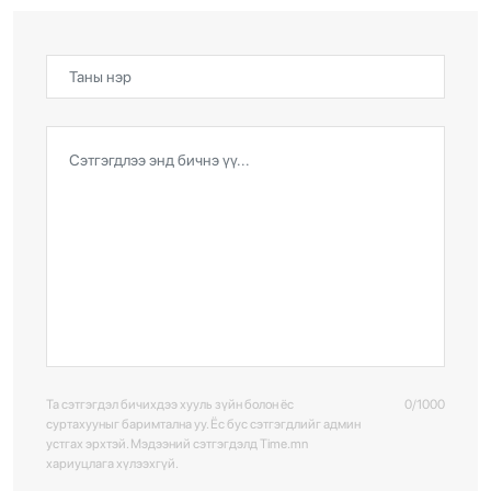
Та сэтгэгдэл бичихдээ хууль зүйн болон ёс
0/1000
суртахууныг баримтална уу. Ёс бус сэтгэгдлийг админ
устгах эрхтэй. Мэдээний сэтгэгдэлд Time.mn
хариуцлага хүлээхгүй.