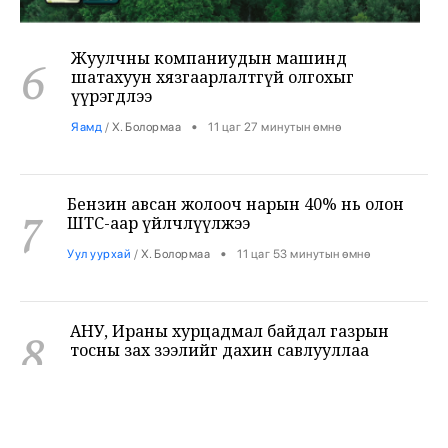
Жуулчны компаниудын машинд
6
шатахуун хязгаарлалтгүй олгохыг
үүрэгдлээ
•
Яамд
/
Х. Болормаа
11 цаг 27 минутын өмнө
Бензин авсан жолооч нарын 40% нь олон
7
ШТС-аар үйлчлүүлжээ
•
Уул уурхай
/
Х. Болормаа
11 цаг 53 минутын өмнө
АНУ, Ираны хурцадмал байдал газрын
8
тосны зах зээлийг дахин савлууллаа
•
Дэлхий
/
Б. Ариунаа
12 цаг 35 минутын өмнө
Б.Пүрэвдагва: 8 салбарын 103
9
үйлчилгээний бүртгэлийг цуцалснаар