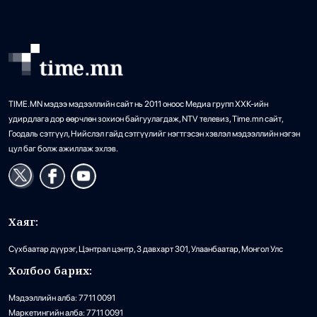
Өөртөө Засах Орон (ӨМӨЗО)-ы эрчим хүчний
системтэй зэрэгцээ ажиллагаанд залган ажиллах
техникийн боломж бүрдүүлж буй. Ингэснээр […]
TIME.MN мэдээ мэдээллийн сайт нь 2011 оноос Медиа групп ХХК-ийн
удирдлага дор өөрчлөн зохион байгуулагдаж, NTV телевиз, Time.mn сайт,
Гоодаль сэтгүүл, Нийслэл гайд сэтгүүлийг нэгтгэсэн хэвлэл мэдээллийн нэгэн
цул баг болж ажиллаж эхлэв.
Хаяг:
Сүхбаатар дүүрэг, Цэнтрал цэнтр, 3 давхарт 301, Улаанбаатар, Монгол Улс
Холбоо барих:
Мэдээллийн алба: 7711 0091
Маркетингийн алба: 7711 0091