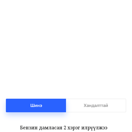
Баянхонгорт тахлын голомт идэвхижжээ
1
•
Халуун цэг
/
Х. Болормаа
8 цаг 18 минутын өмнө
Нийгмийн даатгалын сангийн мөнгө 7.6
2
тэрбумаар арвижлаа
•
Бизнес
/
Х. Болормаа
8 цаг 52 минутын өмнө
Шинэ
Хандалттай
Бензин дамласан 2 хэрэг илрүүлжээ
3
•
Хэргийн газар
/
Х. Болормаа
9 цаг 12 минутын өмнө