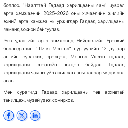
боллоо. “Нээлттэй Гадаад харилцааны яам” цуврал
арга хэмжээний 2025-2026 оны хичээлийн жилийн
эхний арга хэмжээ нь уржигдар Гадаад харилцааны
яаманд зохион байгуулав.
Энэ удаагийн арга хэмжээнд Нийслэлийн Ерөнхий
боловсролын “Шинэ Монгол” сургуулийн 12 дугаар
ангийн сурагчид оролцож, Монгол Улсын гадаад
харилцааны өнөөгийн нөхцөл байдал, Гадаад
харилцааны яамны үйл ажиллагааны талаар мэдээлэл
авав.
Мөн сурагчид Гадаад харилцааны төв архивтай
танилцаж, музей үзэж сонирхов.