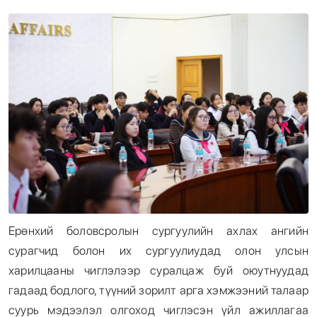
Энтертайнмент
Эрэн Сурвалжилга
Ерөнхий боловсролын сургуулийн ахлах ангийн
сурагчид болон их сургуулиудад олон улсын
харилцааны чиглэлээр суралцаж буй оюутнуудад
гадаад бодлого, түүний зорилт арга хэмжээний талаар
суурь мэдээлэл олгоход чиглэсэн үйл ажиллагаа