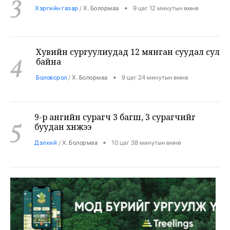
Хувийн сургуулиудад 12 мянган суудал сул
4
байна
•
Боловсрол
/
Х. Болормаа
9 цаг 24 минутын өмнө
9-р ангийн сурагч 3 багш, 3 сурагчийг
5
буудан хөнөөжээ
•
Дэлхий
/
Х. Болормаа
10 цаг 38 минутын өмнө