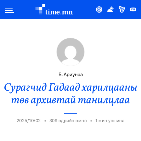
Улс Төр
Нийгэм
Эдийн Засаг
Дэлхий
Б. Ариунаа
Сурагчид Гадаад харилцааны
Нийтлэлчийн Булан
төв архивтай танилцлаа
Эрүүл Мэнд
Орон Нутаг
•
•
2025/10/02
309 өдрийн өмнө
1
мин уншина
Спорт