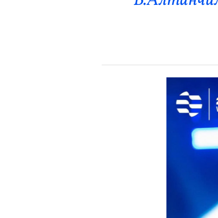
Б.Алтанчим
Эрүүл Мэнд
Орон Нутаг
Спорт
Энтертайнмент
Эрэн Сурвалжилга