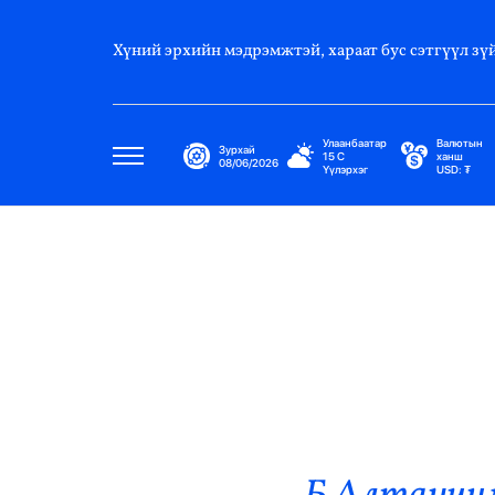
Хүний эрхийн мэдрэмжтэй, хараат бус сэтгүүл зүй
Улаанбаатар
Валютын
Зурхай
15
C
ханш
08/06/2026
Үүлэрхэг
USD:
₮
Улс Төр
Нийгэм
Эдийн Засаг
Дэлхий
Нийтлэлчийн Булан