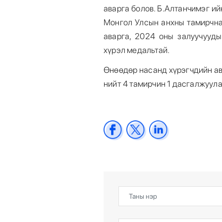
аварга болов. Б.Алтанчимэг и
Монгол Улсын анхны тамирчна
аварга, 2024 оны залуучууд
хүрэл медальтай.
Өнөөдөр насанд хүрэгчдийн ав
нийт 4 тамирчин 1 дасгалжуул