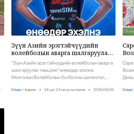
6
Зүүн Азийн эрэгтэйчүүдийн
Cap
волейболын аварга шалгаруулах
Воз
тэмцээн эхэллээ
клу
“Зүүн Азийн эрэгтэйчүүдийн волейболын аварга
Cape
шалгаруулах тэмцээн” өнөөдөр эхэлнэ.
Вози
7
Монголын Волейболын Холбооны шинэчлэл,
Диаш
хөгжлийн шинэ үеийг эхлүүлж буй энэхүү
“Коло
•
•
6
Спорт
/
Админ
34 цаг 24 минутын өмнө
2026/08/05
Спорт
тэмцээнд Хятад, Өмнөд Солонгос, Япон, Тайвань,
байгу
Макао, Хонгконг зэрэг бүс нутгийн шилдэг
эмнэл
багуудын эсрэг тоглоно.
бата
сунг
сарын
8
анхны