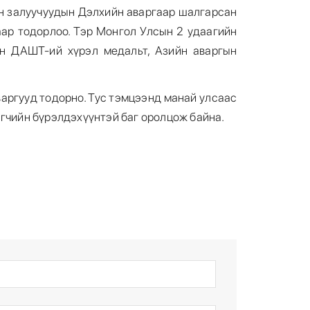
йн залуучуудын Дэлхийн аваргаар шалгарсан
ар тодорлоо. Тэр Монгол Улсын 2 удаагийн
ын ДАШТ-ий хүрэл медальт, Азийн аваргын
аргууд тодорно. Тус тэмцээнд манай улсаас
агчийн бүрэлдэхүүнтэй баг оролцож байна.