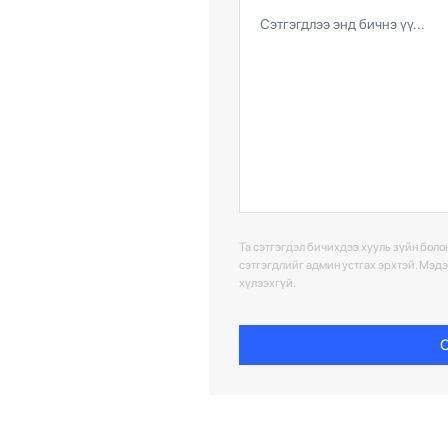
Та сэтгэгдэл бичихдээ хууль зүйн болон
сэтгэгдлийг админ устгах эрхтэй. Мэд
хүлээхгүй.
С