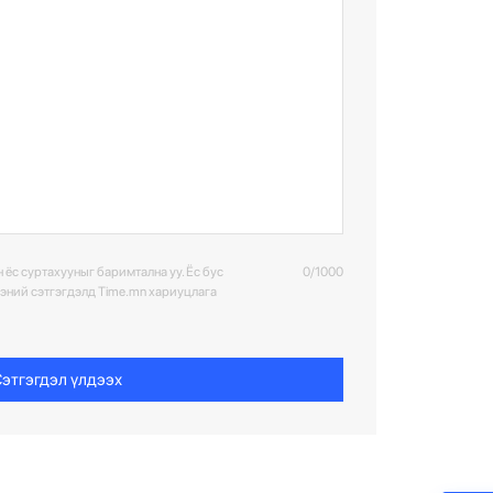
 ёс суртахууныг баримтална уу. Ёс бус
0/1000
ээний сэтгэгдэлд Time.mn хариуцлага
этгэгдэл үлдээх