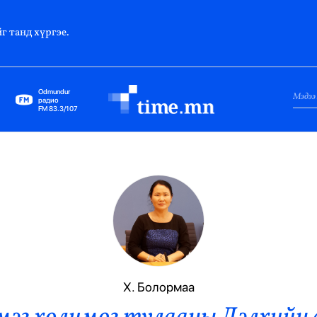
г танд хүргэе.
Odmundur
радио
FM 83.3/107
Нийслэл
Гадаад Харилцаа
Яамд
Элчин Сайд
Парламент
Х. Болормаа
Засгийн Газар