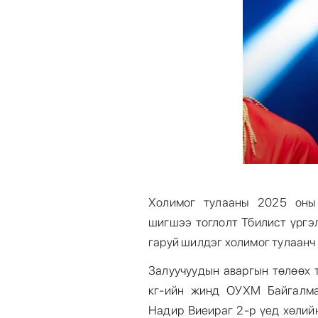
Холимог тулааны 2025 оны 
шигшээ тоглолт Тбилист үргэ
гаруй шилдэг холимог тулаанч
Залуучуудын аваргын төлөөх 
кг-ийн жинд ОУХМ Байгалма
Надир Виеираг 2-р үед хөлий