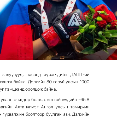
залуучууд, насанд хүрэгчдийн ДАШТ-ий
лжилж байна. Дэлхийн 80 гаруй улсын 1000
 уг тэмцээнд оролцож байна.
тулаан өчигдөр болж, эмэгтэйчүүдийн -65.8
агийн Алтанчимэг Ангол улсын тамирчин
н гурвалжин боолтоор буулган авч, Дэлхийн