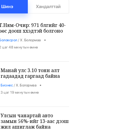
Шинэ
Хандалттай
Т.Ням-Очир: 971 бүлгийг 40-
өөс доош хүүхэдтэй болгоно
•
Боловсрол
/
Х. Болормаа
2 цаг 48 минутын өмнө
Манай улс 3.10 тонн алт
гадаадад гаргаад байна
•
Бизнес
/
Х. Болормаа
3 цаг 19 минутын өмнө
Улсын чанартай авто
замын 56%-ийг 13-аас дээш
жил ашиглаж байна