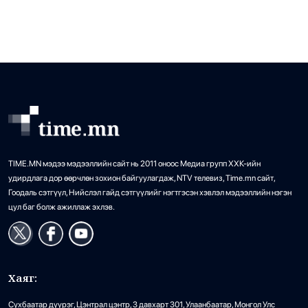
эмнэлэгийн хяналтад эмчлүүлж байгаа нь тодорхой
Испанийн Сеутад хүрсэн цагаачид
25
болоод байна. […]
далайн эрэг дээр хоног төөрүүлж, 80 гаруй
хүн нас баржээ
•
Дэлхий
/
АДМИН
31 цаг 58 минутын өмнө
TIME.MN мэдээ мэдээллийн сайт нь 2011 оноос Медиа групп ХХК-ийн
удирдлага дор өөрчлөн зохион байгуулагдаж, NTV телевиз, Time.mn сайт,
Гоодаль сэтгүүл, Нийслэл гайд сэтгүүлийг нэгтгэсэн хэвлэл мэдээллийн нэгэн
цул баг болж ажиллаж эхлэв.
Хаяг:
Сүхбаатар дүүрэг, Цэнтрал цэнтр, 3 давхарт 301, Улаанбаатар, Монгол Улс