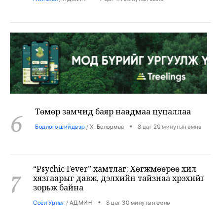
Төмөр замчид баяр наадмаа цуцаллаа
6
•
Бодлого шийдвэр
/
Х. Болормаа
8 цаг 20 минутын өмнө
“Psychic Fever” хамтлаг: Хөгжмөөрөө хил
7
хязгаарыг давж, дэлхийн тайзнаа хүрэхийг
зорьж байна
•
Соёл Урлаг
/
АДМИН
8 цаг 30 минутын өмнө
Лионел Месси түймрийн дараах сэргээн