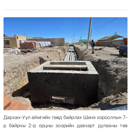
Энтертайнмент
Эрэн Сурвалжилга
Дархан-Уул аймгийн төвд байрлах Шинэ хорооллын 7-
р байрны 2-р орцны зоорийн давхарт дулааны төв