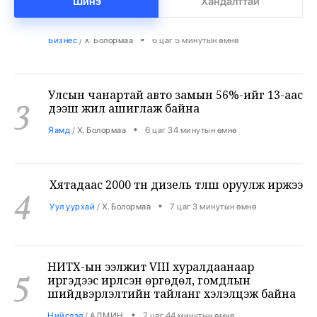
Шинэ
Хандалттай
•
Бизнес
/
Х. Болормаа
6 цаг 5 минутын өмнө
Улсын чанартай авто замын 56%-ийг 13-аас
3
дээш жил ашиглаж байна
•
Яамд
/
Х. Болормаа
6 цаг 34 минутын өмнө
Хятадаас 2000 тн дизель түлш оруулж иржээ
4
•
Уул уурхай
/
Х. Болормаа
7 цаг 3 минутын өмнө
НИТХ-ын ээлжит VIII хуралдаанаар
5
иргэдээс ирүүлсэн өргөдөл, гомдлын
шийдвэрлэлтийн тайланг хэлэлцэж байна
•
Нийслэл
/
АДМИН
7 цаг 44 минутын өмнө