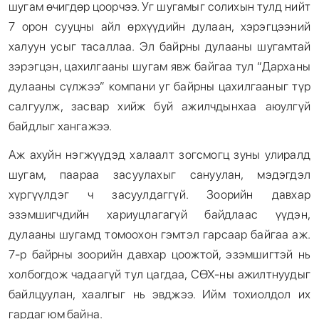
шугам өчигдөр цоорчээ. Уг шугамыг солихын тулд нийт
7 орон сууцны айл өрхүүдийн дулаан, хэрэгцээний
халуун усыг тасаллаа. Эл байрны дулааны шугамтай
зэрэгцэн, цахилгааны шугам явж байгаа тул “Дарханы
дулааны сүлжээ” компани уг байрны цахилгааныг түр
салгуулж, засвар хийж буй ажилчдынхаа аюулгүй
байдлыг хангажээ.
Аж ахуйн нэгжүүдэд халаалт зогсмогц зуны улиралд
шугам, паараа засуулахыг сануулан, мэдэгдэл
хүргүүлдэг ч засуулдаггүй. Зоорийн давхар
эзэмшигчдийн хариуцлагагүй байдлаас үүдэн,
дулааны шугамд томоохон гэмтэл гарсаар байгаа аж.
7-р байрны зоорийн давхар цоожтой, эзэмшигтэй нь
холбогдож чадаагүй тул цагдаа, СӨХ-ны ажилтнуудыг
байлцуулан, хаалгыг нь эвджээ. Ийм тохиолдол их
гардаг юм байна.