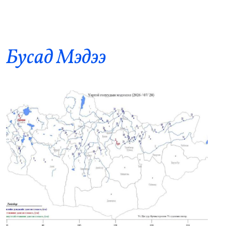
8
босголтод 80 мянган евро хандивлав
•
Дэлхий
/
Х. Болормаа
9 цаг 6 минутын өмнө
Бусад Mэдээ
Хирошимагийн эмгэнэлт өдрийг дэлхий
9
дахин дурсан санаж, Япон цөмийн зэвсгээс
ангид бодлогоо дахин нотлов
•
Дэлхий
/
АДМИН
9 цаг 11 минутын өмнө
Засгийн газар: Өчигдөр 43 вагон бензин
10
оруулж ирсэн
•
Засгийн газар
/
Х. Болормаа
10 цаг 46 минутын өмнө
Д.Амарбаясгалан: Агуулахад байгаа
11
шатахууны үлдэгдлийг нөөц мэтээр
иргэдэд мэдээлж байна