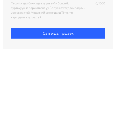
Та сэтгэгдэл бичихдээ хууль зүйн болон ёс
0/1000
суртахууныг баримтална уу. Ёс бус сэтгэгдлийг админ
устгах эрхтэй. Мэдээний сэтгэгдэлд Time.mn
хариуцлага хүлээхгүй.
Сэтгэгдэл үлдээх