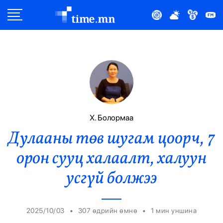
Улс Төр
Нийгэм
Эдийн Засаг
Дэлхий
Х. Болормаа
Дулааны төв шугам цоорч, 7
Нийтлэлчийн Булан
орон сууц халаалт, халуун
Эрүүл Мэнд
усгүй болжээ
Орон Нутаг
•
•
2025/10/03
307 өдрийн өмнө
1
мин уншина
Спорт