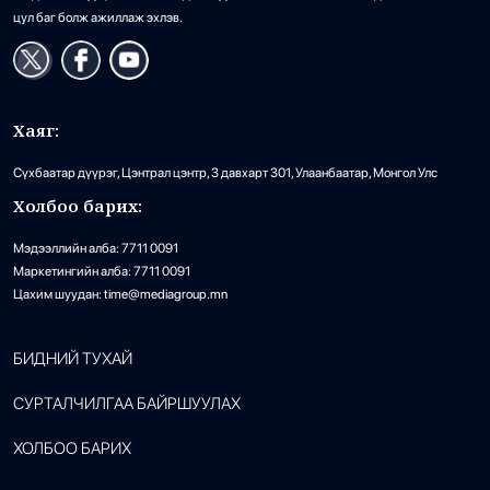
цул баг болж ажиллаж эхлэв.
Хаяг:
Сүхбаатар дүүрэг, Цэнтрал цэнтр, 3 давхарт 301, Улаанбаатар, Монгол Улс
Холбоо барих:
Мэдээллийн алба: 7711 0091
Маркетингийн алба: 7711 0091
Цахим шуудан: time@mediagroup.mn
БИДНИЙ ТУХАЙ
СУРТАЛЧИЛГАА БАЙРШУУЛАХ
ХОЛБОО БАРИХ