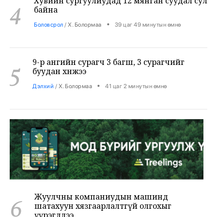
9-р ангийн сурагч 3 багш, 3 сурагчийг
5
буудан хөнөөжээ
•
Дэлхий
/
Х. Болормаа
41 цаг 2 минутын өмнө
Жуулчны компаниудын машинд
6
шатахуун хязгаарлалтгүй олгохыг
үүрэгдлээ
•
Яамд
/
Х. Болормаа
41 цаг 52 минутын өмнө