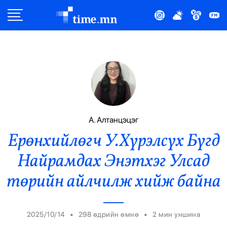
Улс Төр
Нийгэм
Эдийн Засаг
Дэлхий
А. Алтанцэцэг
Ерөнхийлөгч У.Хүрэлсүх Бүгд
Нийтлэлчийн Булан
Найрамдах Энэтхэг Улсад
Эрүүл Мэнд
төрийн айлчилж хийж байна
Орон Нутаг
•
•
2025/10/14
298 өдрийн өмнө
2
мин уншина
Спорт