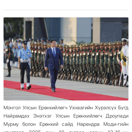
Энтертайнмент
Эрэн Сурвалжилга
Монгол Улсын Ерөнхийлөгч Ухнаагийн Хүрэлсүх Бүгд
Найрамдах Энэтхэг Улсын Ерөнхийлөгч Дроупади
Мурму болон Ерөнхий сайд Нарендра Моди-гийн