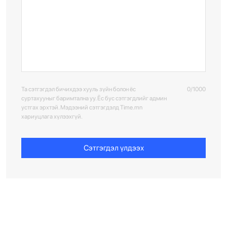
Та сэтгэгдэл бичихдээ хууль зүйн болон ёс
0/1000
суртахууныг баримтална уу. Ёс бус сэтгэгдлийг админ
устгах эрхтэй. Мэдээний сэтгэгдэлд Time.mn
хариуцлага хүлээхгүй.
Сэтгэгдэл үлдээх