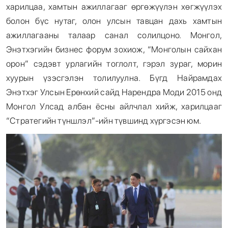
харилцаа, хамтын ажиллагааг өргөжүүлэн хөгжүүлэх
болон бүс нутаг, олон улсын тавцан дахь хамтын
ажиллагааны талаар санал солилцоно. Монгол,
Энэтхэгийн бизнес форум зохиож, “Монголын сайхан
орон” сэдэвт урлагийн тоглолт, гэрэл зураг, морин
хуурын үзэсгэлэн толилуулна. Бүгд Найрамдах
Энэтхэг Улсын Ерөнхий сайд Нарендра Моди 2015 онд
Монгол Улсад албан ёсны айлчлал хийж, харилцааг
“Стратегийн түншлэл”-ийн түвшинд хүргэсэн юм.