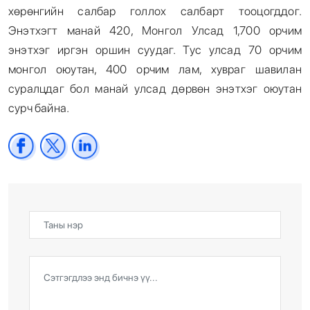
хөрөнгийн салбар голлох салбарт тооцогддог.
Энэтхэгт манай 420, Монгол Улсад 1,700 орчим
энэтхэг иргэн оршин суудаг. Тус улсад 70 орчим
монгол оюутан, 400 орчим лам, хувраг шавилан
суралцдаг бол манай улсад дөрвөн энэтхэг оюутан
сурч байна.