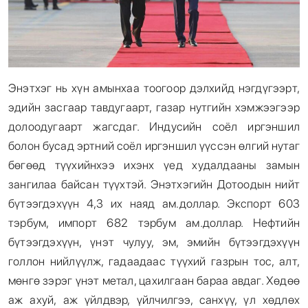
Энэтхэг нь хүн амынхаа тоогоор дэлхийд нэгдүгээрт,
эдийн засгаар тавдугаарт, газар нутгийн хэмжээгээр
долоодугаарт жагсдаг. Индусийн соёл иргэншил
болон бусад эртний соёл иргэншил үүссэн өлгий нутаг
бөгөөд түүхийнхээ ихэнх үед худалдааны замын
зангилаа байсан түүхтэй. Энэтхэгийн Дотоодын нийт
бүтээгдэхүүн 4,3 их наяд ам.доллар. Экспорт 603
тэрбум, импорт 682 тэрбум ам.доллар. Нефтийн
бүтээгдэхүүн, үнэт чулуу, эм, эмийн бүтээгдэхүүн
голлон нийлүүлж, гадаадаас түүхий газрын тос, алт,
мөнгө зэрэг үнэт метал, цахилгаан бараа авдаг. Хөдөө
аж ахуй, аж үйлдвэр, үйлчилгээ, санхүү, үл хөдлөх