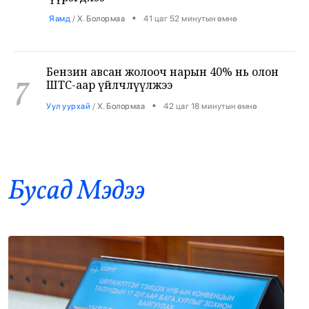
Бензин авсан жолооч нарын 40% нь олон
7
ШТС-аар үйлчлүүлжээ
•
Уул уурхай
/
Х. Болормаа
42 цаг 18 минутын өмнө
АНУ, Ираны хурцадмал байдал газрын
8
тосны зах зээлийг дахин савлууллаа
•
Дэлхий
/
Б. Ариунаа
43 цаг 0 минутын өмнө
Бусад Mэдээ
Б.Пүрэвдагва: 8 салбарын 103
9
үйлчилгээний бүртгэлийг цуцалснаар
бизнес эрхлэхэд таатай нөхцөл бүрдэнэ
•
Нийслэл
/
Б. Ариунаа
43 цаг 9 минутын өмнө