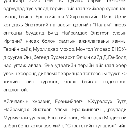
урилгаар 2025 оны 10 дугаар сарын 13-16-ны
өдрүүдэд тус улсад төрийн айлчлал хийхээр хүрэлцэн
очоод байна. Ерөнхийлөгч У.Хүрэлсүхийг Шинэ Дели
хот дахь Энэтхэгийн агаарын цэргийн “Палам” нисэх
онгоцны буудалд Бүгд Найрамдах Энэтхэг Улсын
Иргэний нисэх болон хамтын ажиллагааны яамны
Төрийн сайд Мурлидхар Мохор, Монгол Улсаас БНЭУ-
д суугаа Онц бөгөөд Бүрэн эрхт Элчин сайд Д.Ганболд
нар угтаж авлаа. Энэ удаагийн төрийн айлчлал хоёр
улсын хооронд дипломат харилцаа тогтоосны түүхт 70
жилийн ойн хүрээнд болж байгаа гэдгээрээ
онцлогтой.
Айлчлалын хүрээнд Ерөнхийлөгч У.Хүрэлсүх Бүгд
Найрамдах Энэтхэг Улсын Ерөнхийлөгч Дроупади
Мурму-тай уулзаж, Ерөнхий сайд Нарендра Моди-той
албан ёсны хэлэлцээ хийн, “Стратегийн түншлэл”-ийн