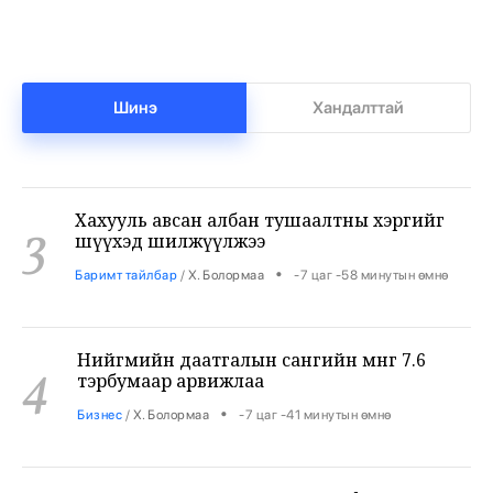
Багахангай-Хөшигийн хөндий-Эмээлт
2
чиглэлд 87 км төмөр зам тавилаа
•
Бодлого шийдвэр
/
Х. Болормаа
-8 цаг -45 минутын өмнө
Шинэ
Хандалттай
Хахууль авсан албан тушаалтны хэргийг
3
шүүхэд шилжүүлжээ
•
Баримт тайлбар
/
Х. Болормаа
-7 цаг -58 минутын өмнө
Нийгмийн даатгалын сангийн мөнгө 7.6
4
тэрбумаар арвижлаа
•
Бизнес
/
Х. Болормаа
-7 цаг -41 минутын өмнө
Хэт холын зайн “Бодонч” марафонд
5
оролцогчид 100 км замд гүйлээ