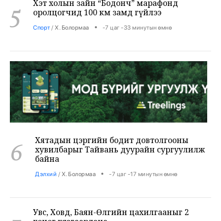
•
Спорт
/
Х. Болормаа
-7 цаг -33 минутын өмнө
Хятадын цэргийн бодит довтолгооны
6
хувилбарыг Тайвань дуурайн сургуулилж
байна
•
Дэлхий
/
Х. Болормаа
-7 цаг -17 минутын өмнө
Увс, Ховд, Баян-Өлгийн цахилгааныг 2
7
хоног хязгаарлана
•
Эрчим хүч
/
Х. Болормаа
-6 цаг -49 минутын өмнө