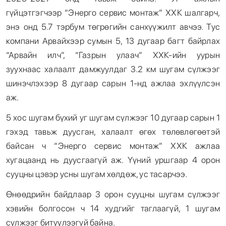
гүйцэтгэгчээр “Энерго сервис монтаж” ХХК шалгарч,
энэ онд 5.7 тэрбум төгрөгийн санхүүжилт авчээ. Тус
компани Арвайхээр сумын 5, 13 дугаар багт байрлах
“Арвайн илч”, “Газрын улаач” ХХК-ийн уурын
зуухнаас халаалт дамжуулдаг 3.2 км шугам сүлжээг
шинэчлэхээр 8 дугаар сарын 1-нд ажлаа эхлүүлсэн
аж.
5 хос шугам бүхий уг шугам сүлжээг 10 дугаар сарын 1
гэхэд тавьж дуусган, халаалт өгөх төлөвлөгөөтэй
байсан ч “Энерго сервис монтаж” ХХК ажлаа
хугацаанд нь дуусгаагүй аж. Үүний уршгаар 4 орон
сууцны цэвэр усны шугам хөлдөж, ус тасарчээ.
Өнөөдрийн байдлаар 3 орон сууцны шугам сүлжээг
хэвийн болгосон ч 14 худгийг таглаагүй, 1 шугам
сүлжээг битүүлээгүй байна.