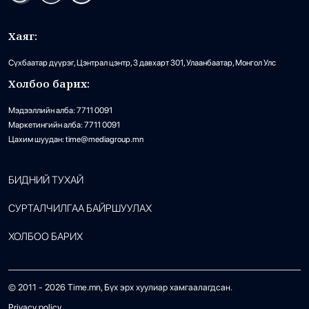
Хаяг:
Сүхбаатар дүүрэг, Цэнтрал цэнтр, 3 давхарт 301, Улаанбаатар, Монгол Улс
Холбоо барих:
Мэдээллийн алба: 7711 0091
Маркетингийн алба: 7711 0091
Цахим шуудан: time@mediagroup.mn
БИДНИЙ ТУХАЙ
СУРТАЛЧИЛГАА БАЙРШУУЛАХ
ХОЛБОО БАРИХ
© 2011 -
2026
Time.mn, Бүх эрх хуулиар хамгаалагдсан.
Privacy policy