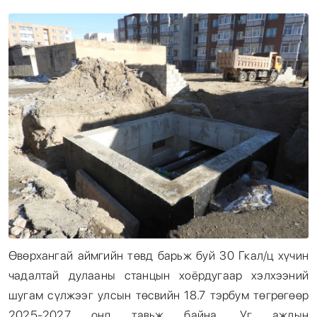
Энтертайнмент
Эрэн Сурвалжилга
Өвөрхангай аймгийн төвд барьж буй 30 Гкал/ц хүчин
чадалтай дулааны станцын хоёрдугаар хэлхээний
шугам сүлжээг улсын төсвийн 18.7 тэрбум төгрөгөөр
2025-2027 онд тавьж байна. Уг ажлын