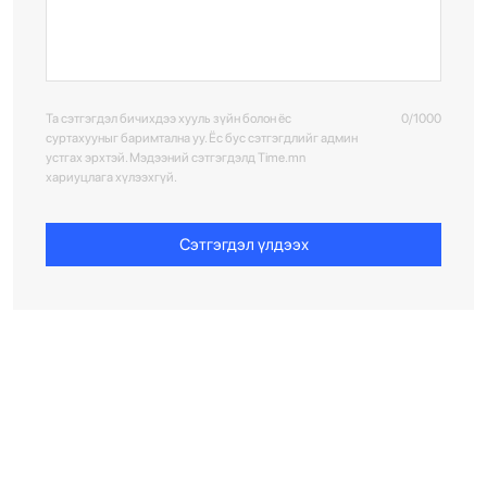
Та сэтгэгдэл бичихдээ хууль зүйн болон ёс
0/1000
суртахууныг баримтална уу. Ёс бус сэтгэгдлийг админ
устгах эрхтэй. Мэдээний сэтгэгдэлд Time.mn
хариуцлага хүлээхгүй.
Сэтгэгдэл үлдээх