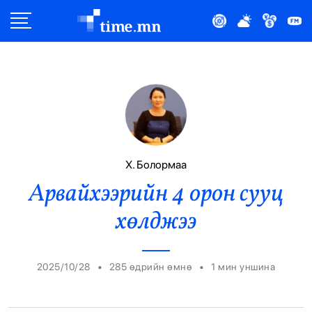
Улс Төр
Нийгэм
Эдийн Засаг
Дэлхий
Х. Болормаа
Арвайхээрийн 4 орон сууц
Нийтлэлчийн Булан
хөлджээ
Эрүүл Мэнд
Орон Нутаг
•
•
2025/10/28
285 өдрийн өмнө
1
мин уншина
Спорт