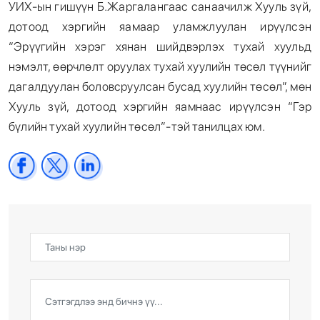
УИХ-ын гишүүн Б.Жаргалангаас санаачилж Хууль зүй,
дотоод хэргийн яамаар уламжлуулан ирүүлсэн
“Эрүүгийн хэрэг хянан шийдвэрлэх тухай хуульд
нэмэлт, өөрчлөлт оруулах тухай хуулийн төсөл түүнийг
дагалдуулан боловсруулсан бусад хуулийн төсөл”, мөн
Хууль зүй, дотоод хэргийн яамнаас ирүүлсэн “Гэр
бүлийн тухай хуулийн төсөл”-тэй танилцах юм.