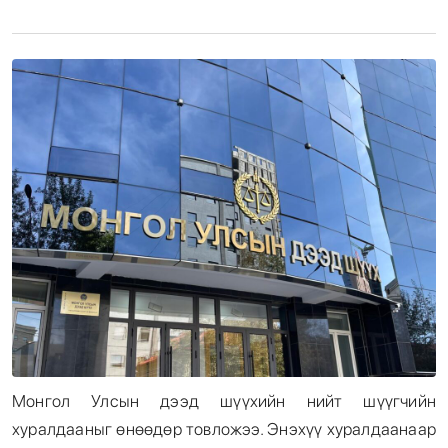
Энтертайнмент
Эрэн Сурвалжилга
Монгол Улсын дээд шүүхийн нийт шүүгчийн
хуралдааныг өнөөдөр товложээ. Энэхүү хуралдаанаар