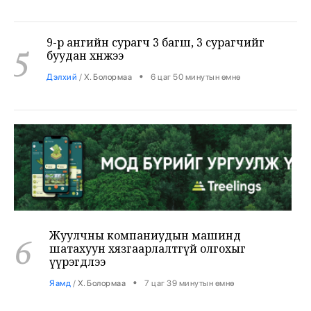
9-р ангийн сурагч 3 багш, 3 сурагчийг
5
буудан хөнөөжээ
•
Дэлхий
/
Х. Болормаа
6 цаг 50 минутын өмнө
Жуулчны компаниудын машинд
6
шатахуун хязгаарлалтгүй олгохыг
үүрэгдлээ
•
Яамд
/
Х. Болормаа
7 цаг 39 минутын өмнө
Бензин авсан жолооч нарын 40% нь олон