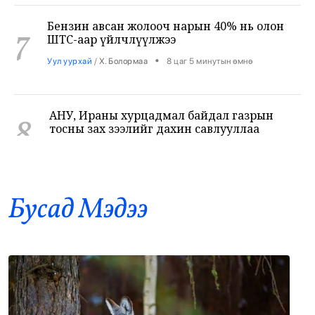
7
ШТС-аар үйлчлүүлжээ
•
Уул уурхай
/
Х. Болормаа
8 цаг 5 минутын өмнө
АНУ, Ираны хурцадмал байдал газрын
8
тосны зах зээлийг дахин савлууллаа
•
Дэлхий
/
Б. Ариунаа
8 цаг 47 минутын өмнө
Б.Пүрэвдагва: 8 салбарын 103
9
үйлчилгээний бүртгэлийг цуцалснаар
Бусад Mэдээ
бизнес эрхлэхэд таатай нөхцөл бүрдэнэ
•
Нийслэл
/
Б. Ариунаа
8 цаг 56 минутын өмнө
Оросоос 301 вагон шатахуун оруулж
10
иржээ
•
Бодлого шийдвэр
/
Х. Болормаа