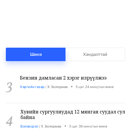
1
•
Халуун цэг
/
Х. Болормаа
4 цаг 30 минутын өмнө
Нийгмийн даатгалын сангийн мөнгө 7.6
2
тэрбумаар арвижлаа
•
Бизнес
/
Х. Болормаа
5 цаг 4 минутын өмнө
Шинэ
Хандалттай
Бензин дамласан 2 хэрэг илрүүлжээ
3
•
Хэргийн газар
/
Х. Болормаа
5 цаг 24 минутын өмнө
Хувийн сургуулиудад 12 мянган суудал сул
4
байна
•
Боловсрол
/
Х. Болормаа
5 цаг 36 минутын өмнө