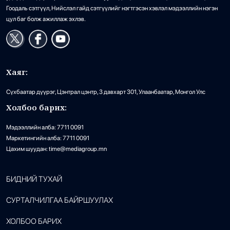
Гоодаль сэтгүүл, Нийслэл гайд сэтгүүлийг нэгтгэсэн хэвлэл мэдээллийн нэгэн
цул баг болж ажиллаж эхлэв.
Хаяг:
Сүхбаатар дүүрэг, Цэнтрал цэнтр, 3 давхарт 301, Улаанбаатар, Монгол Улс
Холбоо барих:
Мэдээллийн алба: 7711 0091
Маркетингийн алба: 7711 0091
Цахим шуудан: time@mediagroup.mn
БИДНИЙ ТУХАЙ
СУРТАЛЧИЛГАА БАЙРШУУЛАХ
ХОЛБОО БАРИХ