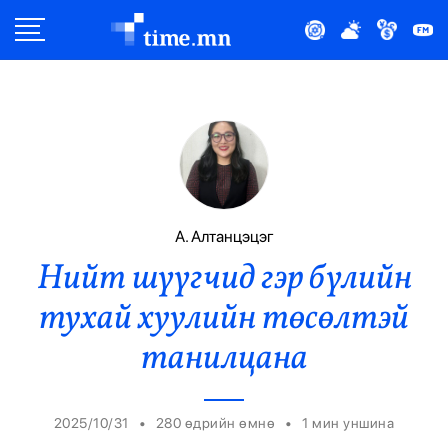
Улс Төр
Нийгэм
Эдийн Засаг
Дэлхий
А. Алтанцэцэг
Нийт шүүгчид гэр бүлийн
Нийтлэлчийн Булан
тухай хуулийн төсөлтэй
Эрүүл Мэнд
танилцана
Орон Нутаг
•
•
2025/10/31
280 өдрийн өмнө
1
мин уншина
Спорт