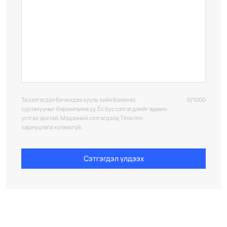
Та сэтгэгдэл бичихдээ хууль зүйн болон ёс
0/1000
суртахууныг баримтална уу. Ёс бус сэтгэгдлийг админ
устгах эрхтэй. Мэдээний сэтгэгдэлд Time.mn
хариуцлага хүлээхгүй.
Сэтгэгдэл үлдээх