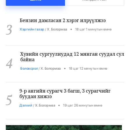
Бензин дамласан 2 хэрэг илрүүлжээ
3
•
Хэргийн газар
/
Х. Болормаа
18 цаг 1 минутын өмнө
Хувийн сургуулиудад 12 мянган суудал сул
4
байна
•
Боловсрол
/
Х. Болормаа
18 цаг 12 минутын өмнө
9-р ангийн сурагч 3 багш, 3 сурагчийг
5
буудан хөнөөжээ
•
Дэлхий
/
Х. Болормаа
19 цаг 26 минутын өмнө