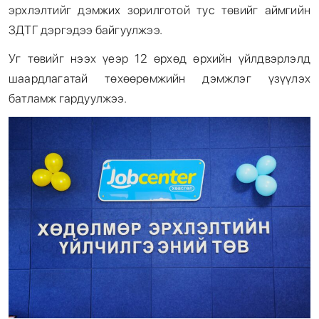
эрхлэлтийг дэмжих зорилготой тус төвийг аймгийн
ЗДТГ дэргэдээ байгуулжээ.
Уг төвийг нээх үеэр 12 өрхөд өрхийн үйлдвэрлэлд
шаардлагатай төхөөрөмжийн дэмжлэг үзүүлэх
батламж гардуулжээ.