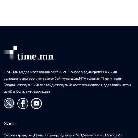
оруулагчдыг илүү их болгоомжлоход хүргэжээ.
Ормузын хоолойгоор Дэлхийн газрын тосны 20 хувь
дамжин өнгөрдөг. Энэ […]
TIME.MN мэдээ мэдээллийн сайт нь 2011 оноос Медиа групп ХХК-ийн
удирдлага дор өөрчлөн зохион байгуулагдаж, NTV телевиз, Time.mn сайт,
Гоодаль сэтгүүл, Нийслэл гайд сэтгүүлийг нэгтгэсэн хэвлэл мэдээллийн нэгэн
цул баг болж ажиллаж эхлэв.
Хаяг:
Сүхбаатар дүүрэг, Цэнтрал цэнтр, 3 давхарт 301, Улаанбаатар, Монгол Улс