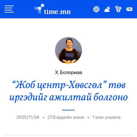
Улс Төр
Нийгэм
Эдийн Засаг
Дэлхий
Х. Болормаа
“Жоб центр-Хөвсгөл” төв
Нийтлэлчийн Булан
иргэдийг ажилтай болгоно
Эрүүл Мэнд
Орон Нутаг
•
•
2025/11/04
276 өдрийн өмнө
1
мин уншина
Спорт