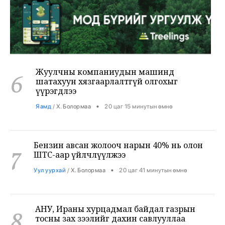
Жуулчны компаниудын машинд
6
шатахуун хязгаарлалтгүй олгохыг
үүрэгдлээ
•
Яамд
/
Х. Болормаа
20 цаг 15 минутын өмнө
Бензин авсан жолооч нарын 40% нь олон
7
ШТС-аар үйлчлүүлжээ
•
Уул уурхай
/
Х. Болормаа
20 цаг 41 минутын өмнө
АНУ, Ираны хурцадмал байдал газрын
8
тосны зах зээлийг дахин савлууллаа
•
Дэлхий
/
Б. Ариунаа
21 цаг 23 минутын өмнө