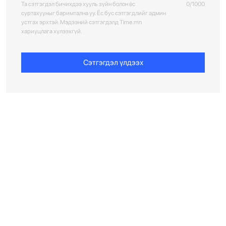
Та сэтгэгдэл бичихдээ хууль зүйн болон ёс
0/1000
суртахууныг баримтална уу. Ёс бус сэтгэгдлийг админ
устгах эрхтэй. Мэдээний сэтгэгдэлд Time.mn
хариуцлага хүлээхгүй.
Сэтгэгдэл үлдээх