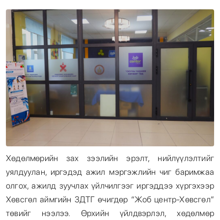
Энтертайнмент
Эрэн Сурвалжилга
Хөдөлмөрийн зах зээлийн эрэлт, нийлүүлэлтийг
уялдуулан, иргэдэд ажил мэргэжлийн чиг баримжаа
олгох, ажилд зуучлах үйлчилгээг иргэддээ хүргэхээр
Хөвсгөл аймгийн ЗДТГ өчигдөр “Жоб центр-Хөвсгөл”
төвийг нээлээ. Өрхийн үйлдвэрлэл, хөдөлмөр