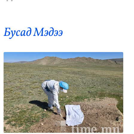
Б.Пүрэвдагва: 8 салбарын 103
9
үйлчилгээний бүртгэлийг цуцалснаар
бизнес эрхлэхэд таатай нөхцөл бүрдэнэ
Бусад Mэдээ
•
Нийслэл
/
Б. Ариунаа
21 цаг 32 минутын өмнө
Оросоос 301 вагон шатахуун оруулж
10
иржээ
•
Бодлого шийдвэр
/
Х. Болормаа
22 цаг 19 минутын өмнө
“Долфин” хар салхи Хятадыг чиглэн
11
ойртож байна
•
Дэлхий
/
АДМИН
23 цаг 1 минутын өмнө