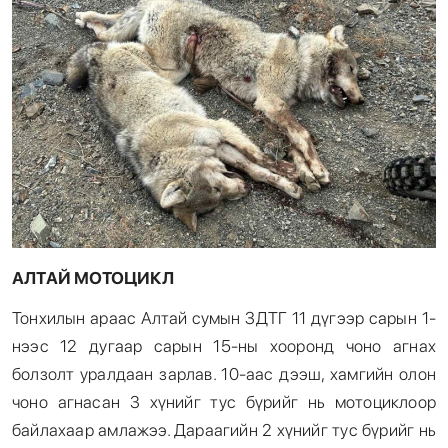
АЛТАЙ МОТОЦИКЛ
Тонхилын араас Алтай сумын ЗДТГ 11 дүгээр сарын 1-
нээс 12 дугаар сарын 15-ны хооронд чоно агнах
болзолт уралдаан зарлав. 10-аас дээш, хамгийн олон
чоно агнасан 3 хүнийг тус бүрийг нь мотоциклоор
байлахаар амлажээ. Дараагийн 2 хүнийг тус бүрийг нь