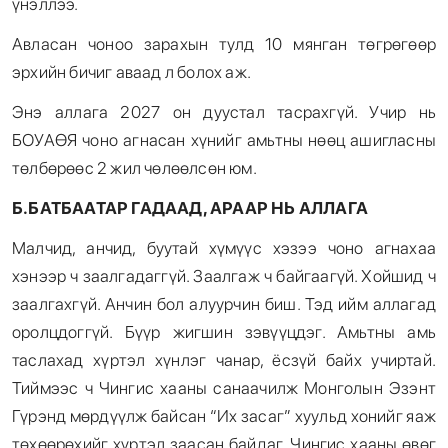
үнэллээ.
Авласан чоноо зарахын тулд 10 мянган төгрөгөөр
эрхийн бичиг аваад л болох аж.
Энэ аллага 2027 он дуустал тасрахгүй. Учир нь
БОУАӨЯ чоно агнасан хүнийг амьтны нөөц ашигласны
төлбөрөөс 2 жил чөлөөлсөн юм.
Б.БАТБААТАР ГАДААД, АРААР НЬ АЛЛАГА
Малчид, анчид, буутай хүмүүс хэзээ чоно агнахаа
хэнээр ч заалгадаггүй. Заалгаж ч байгаагүй. Хойшид ч
заалгахгүй. Анчин бол алуурчин биш. Тэд ийм аллагад
оролцдоггүй. Бүүр жигшин зэвүүцдэг. Амьтны амь
таслахад хүртэл хүнлэг чанар, ёсзүй байх учиртай.
Тиймээс ч Чингис хааны санаачилж Монголын Эзэнт
Гүрэнд мөрдүүлж байсан “Их засаг” хуульд хонийг яаж
төхөөрөхийг хүртэл заасан байдаг. Чингис хааны өвөг