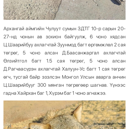
Архангай аймгийн Чулуут сумын ЗДТГ 10-р сарын 20-
27-нд чонын ав зохион байгуулж, 6 чоно хядсан
Ц.Шаарийбуу ахлагчтай Зуунмод багт өргөмжлөл 2 сая
төгрөг, 5 чоно алсан Д.Баасанжаргал ахлагчтай
Өлзийтгол багт 1.5 сая төгрөг, 5 чоно алсан
Д.Рагчаасүрэн ахлагчтай Халуун-Ус багт 1 сая төгрөг
өгч, тусгай байр эзэлсэн Монгол Улсын аварга анчин
Ц.Шаарийбууг 300 мянган төгрөгөөр шагнав. Үүнээс
гадна Хайрхан баг 1, Хүрэм баг 1 чоно агнажээ.