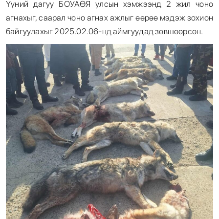
Үүний дагуу БОУАӨЯ улсын хэмжээнд 2 жил чоно
агнахыг, саарал чоно агнах ажлыг өөрөө мэдэж зохион
байгуулахыг 2025.02.06-нд аймгуудад зөвшөөрсөн.