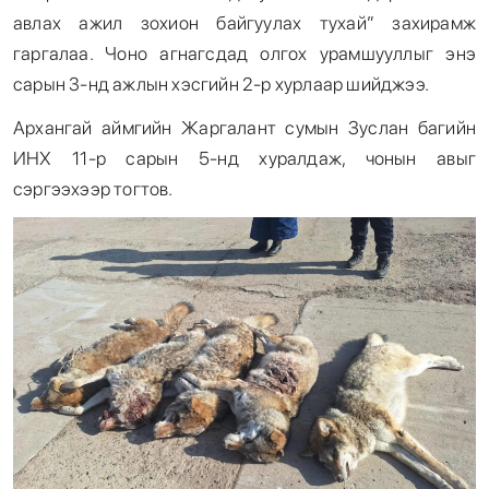
авлах ажил зохион байгуулах тухай” захирамж
гаргалаа. Чоно агнагсдад олгох урамшууллыг энэ
сарын 3-нд ажлын хэсгийн 2-р хурлаар шийджээ.
Архангай аймгийн Жаргалант сумын Зуслан багийн
ИНХ 11-р сарын 5-нд хуралдаж, чонын авыг
сэргээхээр тогтов.