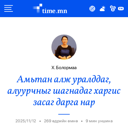
Улс Төр
Нийгэм
Эдийн Засаг
Дэлхий
Х. Болормаа
Амьтан алж уралддаг,
Нийтлэлчийн Булан
алуурчныг шагнадаг харгис
Эрүүл Мэнд
засаг дарга нар
Орон Нутаг
•
•
2025/11/12
269 өдрийн өмнө
9
мин уншина
Спорт