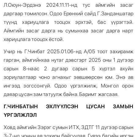
Л.Оюун-Эрдэнэ 2024.11.11-нд тус аймгийн засаг
даргаар томилсон. Одоо Ерөнхий сайд Г.Занданшатар
түүнд хариуцлага тооцох эрхтэй, бас үүрэгтэй.
Аймгийн засаг дарга нь сумынхаа засаг дарга нарт
хариуцлага тооцох ёстой.
Учир нь Г.Чинбат 2025.01.06-нд А/05 тоот захирамж
гарган, аймгийнхаа нутаг дэвсгэрт 2025 оны 1 дүгээр
сарын 8-наас 2 дугаар сарын 5 хүртэл ахуйн
зориулалтаар чоно агнахыг зөвшөөрсөн юм. Энэ ав
ингээд зогссонгүй. Одоо үргэлжилж, Монгол орон
даяар цусан зам татуулж байна. Баримт жагсаая.
Г.ЧИНБАТЫН ЭХЛҮҮЛСЭН ЦУСАН ЗАМЫН
ҮРГЭЛЖЛЭЛ
Ховд аймгийн Зэрэг сумын ИТХ, ЗДТГ 11 дүгээр сарын
3-7-нд чонын ав зохион байгуулав. Гүвээ багийн иргэн