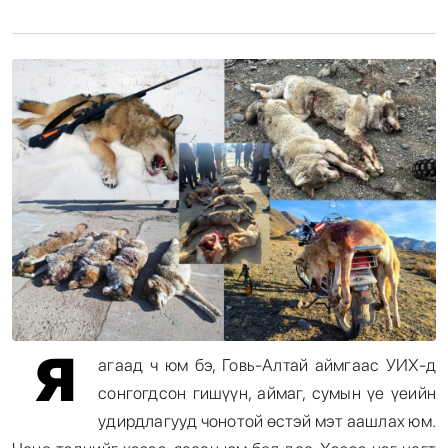
Энтертайнмент
Эрэн Сурвалжилга
Я
агаад ч юм бэ, Говь-Алтай аймгаас УИХ-д
сонгогдсон гишүүн, аймаг, сумын үе үеийн
удирдлагууд чонотой өстэй мэт аашлах юм.