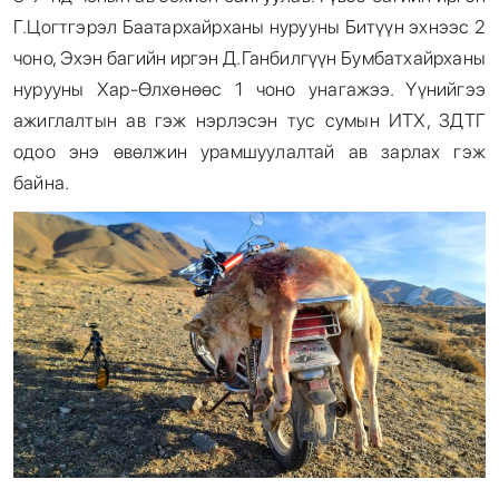
Г.Цогтгэрэл Баатархайрханы нурууны Битүүн эхнээс 2
чоно, Эхэн багийн иргэн Д.Ганбилгүүн Бумбатхайрханы
нурууны Хар-Өлхөнөөс 1 чоно унагажээ. Үүнийгээ
ажиглалтын ав гэж нэрлэсэн тус сумын ИТХ, ЗДТГ
одоо энэ өвөлжин урамшуулалтай ав зарлах гэж
байна.