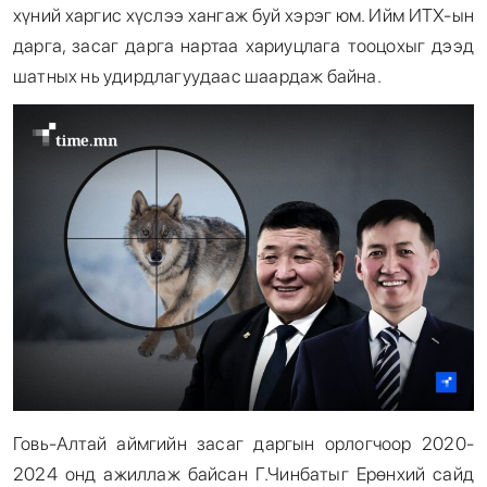
хүний харгис хүслээ хангаж буй хэрэг юм. Ийм ИТХ-ын
дарга, засаг дарга нартаа хариуцлага тооцохыг дээд
шатных нь удирдлагуудаас шаардаж байна.
Говь-Алтай аймгийн засаг даргын орлогчоор 2020-
2024 онд ажиллаж байсан Г.Чинбатыг Ерөнхий сайд