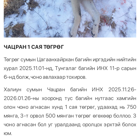
ЧАЦРАН 1 САЯ ТӨГРӨГ
Төгрөг сумын Цагаанхайрхан багийн иргэдийн нийтийн
хурал 2025.11.01-нд, Тунгалаг багийн ИНХ 11-р сарын
6-нд болж, чоно авлахаар тохиров.
Халиун сумын Чацран багийн ИНХ 2025.11.26-
2026.01.26-ны хооронд тус багийн нутгаас хамгийн
олон чоно агнасан хүнд 1 сая төгрөг, удаахад нь 750
мянга, 3-т орвол 500 мянган төгрөг өгөхөөр боллоо. 3
чоно агнасан бол уг уралдаанд оролцох эрхтэй болох
юм.