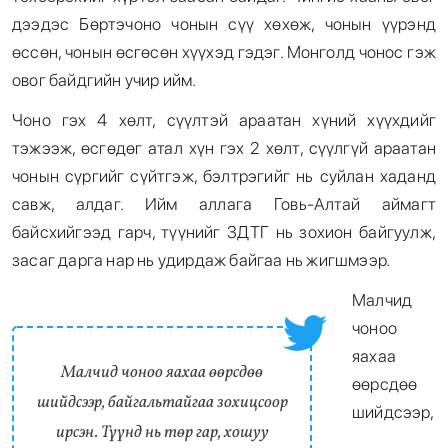
дээдэс Бөртэчоно чонын сүү хөхөж, чонын үүрэнд
өссөн, чонын өсгөсөн хүүхэд гэдэг. Монголд чонос гэж
овог байдгийн учир ийм.
Чоно гэх 4 хөлт, сүүлтэй араатан хүний хүүхдийг
тэжээж, өсгөдөг атал хүн гэх 2 хөлт, сүүлгүй араатан
чонын сүргийг сүйтгэж, бэлтрэгийг нь суйлан хаданд
савж, алдаг. Ийм аллага Говь-Алтай аймагт
байсхийгээд гарч, түүнийг ЗДТГ нь зохион байгуулж,
засаг дарга нар нь удирдаж байгаа нь жигшмээр.
Малчид
чоноо
яахаа
Малчид чоноо яахаа өөрсдөө
өөрсдөө
шийдсээр, байгальтайгаа зохицсоор
шийдсээр,
ирсэн. Түүнд нь төр гар, хошуу