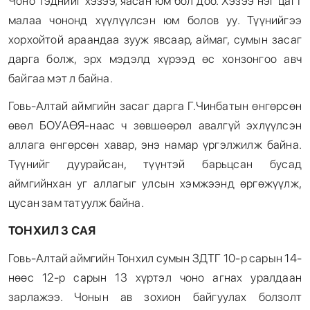
Чоно тэднийг хэзээ, яасан юм бол доо. Хэзээ нэг цагт
малаа чононд хүүлүүлсэн юм болов уу. Түүнийгээ
хорхойтой араандаа зууж явсаар, аймаг, сумын засаг
дарга болж, эрх мэдэлд хүрээд өс хонзонгоо авч
байгаа мэт л байна.
Говь-Алтай аймгийн засаг дарга Г.Чинбатын өнгөрсөн
өвөл БОУАӨЯ-наас ч зөвшөөрөл авалгүй эхлүүлсэн
аллага өнгөрсөн хавар, энэ намар үргэлжилж байна.
Түүнийг дуурайсан, түүнтэй барьцсан бусад
аймгийнхан уг аллагыг улсын хэмжээнд өргөжүүлж,
цусан зам татуулж байна.
ТОНХИЛ 3 САЯ
Говь-Алтай аймгийн Тонхил сумын ЗДТГ 10-р сарын 14-
нөөс 12-р сарын 13 хүртэл чоно агнах уралдаан
зарлажээ. Чонын ав зохион байгуулах болзолт