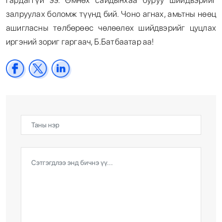
залруулах боломж түүнд бий. Чоно агнах, амьтны нөөц
ашигласны төлбөрөөс чөлөөлөх шийдвэрийг цуцлах
иргэний зориг гаргаач, Б.Батбаатар аа!