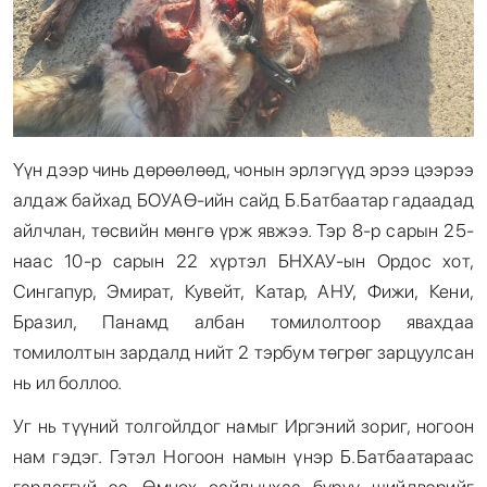
Үүн дээр чинь дөрөөлөөд, чонын эрлэгүүд эрээ цээрээ
алдаж байхад БОУАӨ-ийн сайд Б.Батбаатар гадаадад
айлчлан, төсвийн мөнгө үрж явжээ. Тэр 8-р сарын 25-
наас 10-р сарын 22 хүртэл БНХАУ-ын Ордос хот,
Сингапур, Эмират, Кувейт, Катар, АНУ, Фижи, Кени,
Бразил, Панамд албан томилолтоор явахдаа
томилолтын зардалд нийт 2 тэрбум төгрөг зарцуулсан
нь ил боллоо.
Уг нь түүний толгойлдог намыг Иргэний зориг, ногоон
нам гэдэг. Гэтэл Ногоон намын үнэр Б.Батбаатараас
гардаггүй ээ. Өмнөх сайдынхаа буруу шийдвэрийг