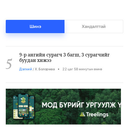
•
Боловсрол
/
Х. Болормаа
21 цаг 44 минутын өмнө
9-р ангийн сурагч 3 багш, 3 сурагчийг
Шинэ
Хандалттай
5
буудан хөнөөжээ
•
Дэлхий
/
Х. Болормаа
22 цаг 58 минутын өмнө
Жуулчны компаниудын машинд
6
шатахуун хязгаарлалтгүй олгохыг
үүрэгдлээ
•
Яамд
/
Х. Болормаа
23 цаг 47 минутын өмнө