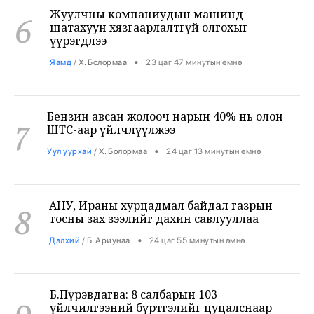
Бензин авсан жолооч нарын 40% нь олон
7
ШТС-аар үйлчлүүлжээ
•
Уул уурхай
/
Х. Болормаа
24 цаг 13 минутын өмнө
АНУ, Ираны хурцадмал байдал газрын
8
тосны зах зээлийг дахин савлууллаа
•
Дэлхий
/
Б. Ариунаа
24 цаг 55 минутын өмнө
Б.Пүрэвдагва: 8 салбарын 103
9
үйлчилгээний бүртгэлийг цуцалснаар
бизнес эрхлэхэд таатай нөхцөл бүрдэнэ
•
Нийслэл
/
Б. Ариунаа
25 цаг 4 минутын өмнө