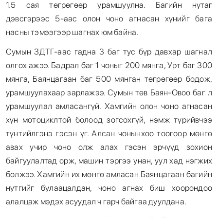
1.5 сая төгрөгөөр урамшуулна. Багийн нутаг
дэвсгэрээс 5-аас олон чоно агнасан хүнийг бага
насны тэмээгээр шагнах юм байна.
Сумын ЗДТГ-аас гадна 3 баг тус бүр давхар шагнал
олгох ажээ. Бадрал баг 1 чоныг 200 мянга, Урт баг 300
мянга, Баянцагаан баг 500 мянган төгрөгөөр бодож,
урамшуулахаар зарлажээ. Сумын төв Баян-Овоо баг л
урамшуулал амласангүй. Хамгийн олон чоно агнасан
хүн мотоциклтой болоод зогсохгүй, нэмж түрийвчээ
түнтийлгэнэ гэсэн үг. Алсан чонынхоо тоогоор мөнгө
авах учир чоно олж алах гэсэн эрчүүд зохион
байгуулалтад орж, машин тэргээ унан, уул хад нэгжих
болжээ. Хамгийн их мөнгө амласан Баянцагаан багийн
нутгийг булаацалдан, чоно агнах биш хоорондоо
алалцаж мэдэх асуудал ч гарч байгаа дуулдана.