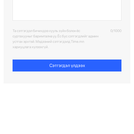
Та сэтгэгдэл бичихдээ хууль зүйн болон ёс
0/1000
суртахууныг баримтална уу. Ёс бус сэтгэгдлийг админ
устгах эрхтэй. Мэдээний сэтгэгдэлд Time.mn
хариуцлага хүлээхгүй.
Сэтгэгдэл үлдээх