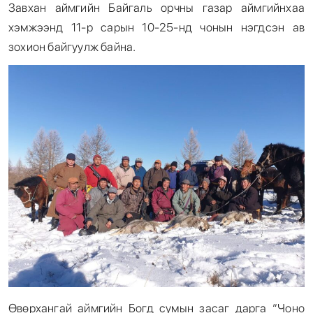
Завхан аймгийн Байгаль орчны газар аймгийнхаа
хэмжээнд 11-р сарын 10-25-нд чонын нэгдсэн ав
зохион байгуулж байна.
Өвөрхангай аймгийн Богд сумын засаг дарга “Чоно