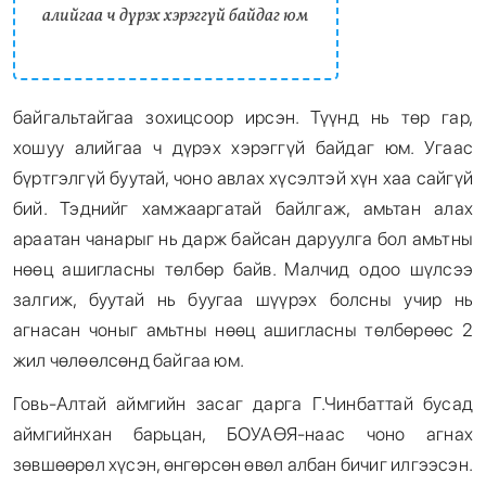
алийгаа ч дүрэх хэрэггүй байдаг юм
байгальтайгаа зохицсоор ирсэн. Түүнд нь төр гар,
хошуу алийгаа ч дүрэх хэрэггүй байдаг юм. Угаас
бүртгэлгүй буутай, чоно авлах хүсэлтэй хүн хаа сайгүй
бий. Тэднийг хамжааргатай байлгаж, амьтан алах
араатан чанарыг нь дарж байсан даруулга бол амьтны
нөөц ашигласны төлбөр байв. Малчид одоо шүлсээ
залгиж, буутай нь буугаа шүүрэх болсны учир нь
агнасан чоныг амьтны нөөц ашигласны төлбөрөөс 2
жил чөлөөлсөнд байгаа юм.
Говь-Алтай аймгийн засаг дарга Г.Чинбаттай бусад
аймгийнхан барьцан, БОУАӨЯ-наас чоно агнах
зөвшөөрөл хүсэн, өнгөрсөн өвөл албан бичиг илгээсэн.