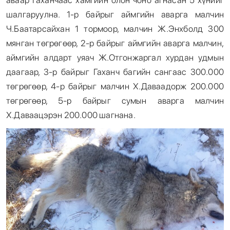
шалгаруулна. 1-р байрыг аймгийн аварга малчин
Ч.Баатарсайхан 1 тормоор, малчин Ж.Энхболд 300
мянган төгрөгөөр, 2-р байрыг аймгийн аварга малчин,
аймгийн алдарт уяач Ж.Отгонжаргал хурдан удмын
даагаар, 3-р байрыг Гаханч багийн сангаас 300.000
төгрөгөөр, 4-р байрыг малчин Х.Даваадорж 200.000
төгрөгөөр, 5-р байрыг сумын аварга малчин
Х.Даваацэрэн 200.000 шагнана.