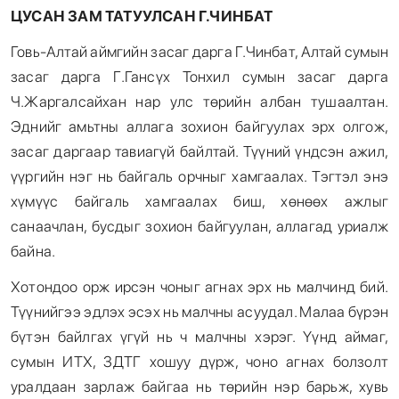
ЦУСАН ЗАМ ТАТУУЛСАН Г.ЧИНБАТ
Говь-Алтай аймгийн засаг дарга Г.Чинбат, Алтай сумын
засаг дарга Г.Гансүх Тонхил сумын засаг дарга
Ч.Жаргалсайхан нар улс төрийн албан тушаалтан.
Эднийг амьтны аллага зохион байгуулах эрх олгож,
засаг даргаар тавиагүй байлтай. Түүний үндсэн ажил,
үүргийн нэг нь байгаль орчныг хамгаалах. Тэгтэл энэ
хүмүүс байгаль хамгаалах биш, хөнөөх ажлыг
санаачлан, бусдыг зохион байгуулан, аллагад уриалж
байна.
Хотондоо орж ирсэн чоныг агнах эрх нь малчинд бий.
Түүнийгээ эдлэх эсэх нь малчны асуудал. Малаа бүрэн
бүтэн байлгах үгүй нь ч малчны хэрэг. Үүнд аймаг,
сумын ИТХ, ЗДТГ хошуу дүрж, чоно агнах болзолт
уралдаан зарлаж байгаа нь төрийн нэр барьж, хувь