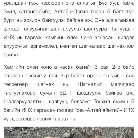
уралдаан гэж нэрлэсэн энэ аллагыг Бүс-Уул, Тамч,
Зүйл, Алтансоёмбо, Алтайн-Оргил гэсэн 5 багт тус
бүрт нь зохион байгуулж байгаа аж. Энэ аллагынхаа
шилдэг алуурчныг шалгаруулах шалгуурыг багуудын
ИНХ нь гаргаж, хамгийн олон чоно агнасан шилдэг
алуурчныг өргөмжлөл, мөнгөн шагналаар шагнах юм
байна.
Хамгийн олон чоно агнасан багийг 3 сая, 2-р байр
эзэлсэн багийг 2 сая, 3-р байрт орсон багийг 1 сая
төгрөгөөр шагнах нь. Шагналыг малчдаас
гаргуулахаар сумын ЗДТГ шавдуулж байгаа аж.
Шалгаруулалтын шалгуур, болзлыг Тонхил сумын 5
багийн ИНХ гаргасан гэхээр Говь-Алтай аймгийн ИТХ
үүнд оролцсон байж таарах нь.