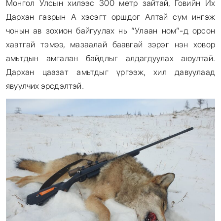
Монгол Улсын хилээс 300 метр зайтай, Говийн Их
Дархан газрын А хэсэгт оршдог Алтай сум ингэж
чонын ав зохион байгуулах нь “Улаан ном”-д орсон
хавтгай тэмээ, мазаалай баавгай зэрэг нэн ховор
амьтдын амгалан байдлыг алдагдуулах аюултай.
Дархан цаазат амьтдыг үргээж, хил давуулаад
явуулчих эрсдэлтэй.