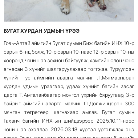
БУГАТ ХУРДАН УДМЫН ҮРЭЭ
Говь-Алтай аймгийн Бугат сумын Биж багийн ИНХ 10-р
сарын 6-нд болж, 10-р сарын 10-наас 12-р сарын 10-ны
хооронд чонын ав зохион байгуулж, хамгийн олон чоно
агнасан 3 хүнийг шалгаруулахаар тогтжээ. Түрүүлсэн
хүнийг тус аймгийн аварга малчин Л.Мягмарнаран
хурдан удмын үрээгээр, удаах хүнийг багийн засаг
дарга Т.Амгаланбаатар монгол үхрийн бяруугаар, 3-р
байрыг аймгийн аварга малчин П.Должинцэрэн 300
мянган төгрөгөөр шагнахаар амлав. Бугат сумын
Гаханч багийн ИНХ-ын шийдвэрээр 2025.10.11-нээс
чонын ав эхэллээ. 2026.03.18 хүртэл үргэлжлэх энэ
аваар Гаханчаас хамгийн олон чоно агнасан 5 хүнийг