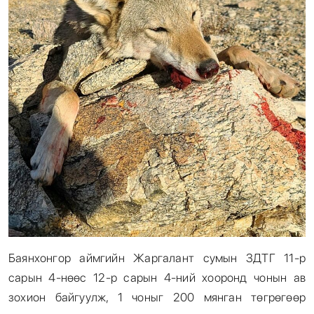
Баянхонгор аймгийн Жаргалант сумын ЗДТГ 11-р
сарын 4-нөөс 12-р сарын 4-ний хооронд чонын ав
зохион байгуулж, 1 чоныг 200 мянган төгрөгөөр