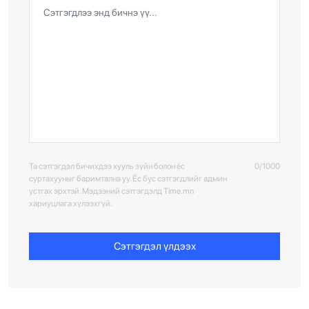
Та сэтгэгдэл бичихдээ хууль зүйн болон ёс
0/1000
суртахууныг баримтална уу. Ёс бус сэтгэгдлийг админ
устгах эрхтэй. Мэдээний сэтгэгдэлд Time.mn
хариуцлага хүлээхгүй.
Сэтгэгдэл үлдээх