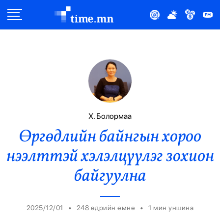
Улс Төр
Нийгэм
Эдийн Засаг
Дэлхий
Х. Болормаа
Өргөдлийн байнгын хороо
Нийтлэлчийн Булан
нээлттэй хэлэлцүүлэг зохион
Эрүүл Мэнд
байгуулна
Орон Нутаг
•
•
2025/12/01
248 өдрийн өмнө
1
мин уншина
Спорт