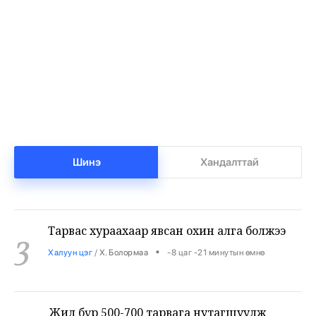
Задгай сансарт нарны зайн шинэ хавтан
1
суурилуулах бэлтгэл хийжээ
•
Сонин хачин
/
АДМИН
-8 цаг -54 минутын өмнө
Доналд Трамп АНУ-д төрсөн хүүхдэд
2
иргэншил олгох журмыг хязгаарлахыг
дахин оролдлоо
•
Дэлхий
/
АДМИН
-8 цаг -47 минутын өмнө
Шинэ
Хандалттай
Тарвас хураахаар явсан охин алга болжээ
3
•
Халуун цэг
/
Х. Болормаа
-8 цаг -21 минутын өмнө
Жил бүр 500-700 тарвага нутагшуулж
4
байна