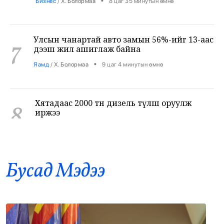
Улсын чанартай авто замын 56%-ийг 13-аас
7
дээш жил ашиглаж байна
•
Яамд
/
Х. Болормаа
9 цаг 4 минутын өмнө
Хятадаас 2000 тн дизель түлш оруулж
8
иржээ
•
Уул уурхай
/
Х. Болормаа
9 цаг 33 минутын өмнө
НИТХ-ын ээлжит VIII хуралдаанаар
9
иргэдээс ирүүлсэн өргөдөл, гомдлын
Бусад Mэдээ
шийдвэрлэлтийн тайланг хэлэлцэж байна
•
Нийслэл
/
АДМИН
10 цаг 15 минутын өмнө
Төмөр замчид баяр наадмаа цуцаллаа