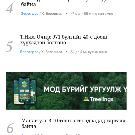
•
Эерэг дүр
/
Х. Болормаа
-7 цаг -55 минутын өмнө
Т.Ням-Очир: 971 бүлгийг 40-өөс доош
5
хүүхэдтэй болгоно
•
Боловсрол
/
Х. Болормаа
8 цаг 4 минутын өмнө
Манай улс 3.10 тонн алт гадаадад гаргаад
6
байна
•
Бизнес
/
Х. Болормаа
8 цаг 35 минутын өмнө