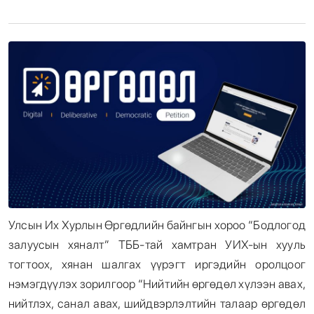
Энтертайнмент
Эрэн Сурвалжилга
Улсын Их Хурлын Өргөдлийн байнгын хороо “Бодлогод
залуусын хяналт” ТББ-тай хамтран УИХ-ын хууль
тогтоох, хянан шалгах үүрэгт иргэдийн оролцоог
нэмэгдүүлэх зорилгоор “Нийтийн өргөдөл хүлээн авах,
нийтлэх, санал авах, шийдвэрлэлтийн талаар өргөдөл