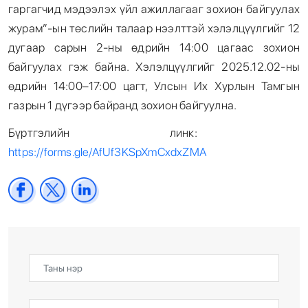
гаргагчид мэдээлэх үйл ажиллагааг зохион байгуулах
журам”-ын төслийн талаар нээлттэй хэлэлцүүлгийг 12
дугаар сарын 2-ны өдрийн 14:00 цагаас зохион
байгуулах гэж байна. Хэлэлцүүлгийг 2025.12.02-ны
өдрийн 14:00–17:00 цагт, Улсын Их Хурлын Тамгын
газрын 1 дүгээр байранд зохион байгуулна.
Бүртгэлийн линк:
https://forms.gle/AfUf3KSpXmCxdxZMA