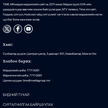
TIME.MN мэдээ мэдээллийн сайт нь 2011 оноос Медиа групп ХХК-ийн
удирдлага дор өөрчлөн зохион байгуулагдаж, NTV телевиз, Time.mn сайт,
Гоодаль сэтгүүл, Нийслэл гайд сэтгүүлийг нэгтгэсэн хэвлэл мэдээллийн нэгэн
цул баг болж ажиллаж эхлэв.
Хаяг:
Сүхбаатар дүүрэг, Цэнтрал цэнтр, 3 давхарт 301, Улаанбаатар, Монгол Улс
Холбоо барих:
Мэдээллийн алба: 7711 0091
Маркетингийн алба: 7711 0091
Цахим шуудан: time@mediagroup.mn
БИДНИЙ ТУХАЙ
СУРТАЛЧИЛГАА БАЙРШУУЛАХ