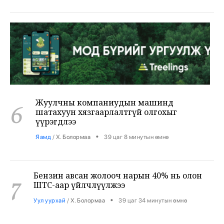
Жуулчны компаниудын машинд
6
шатахуун хязгаарлалтгүй олгохыг
үүрэгдлээ
•
Яамд
/
Х. Болормаа
39 цаг 8 минутын өмнө
Бензин авсан жолооч нарын 40% нь олон
7
ШТС-аар үйлчлүүлжээ
•
Уул уурхай
/
Х. Болормаа
39 цаг 34 минутын өмнө
АНУ, Ираны хурцадмал байдал газрын