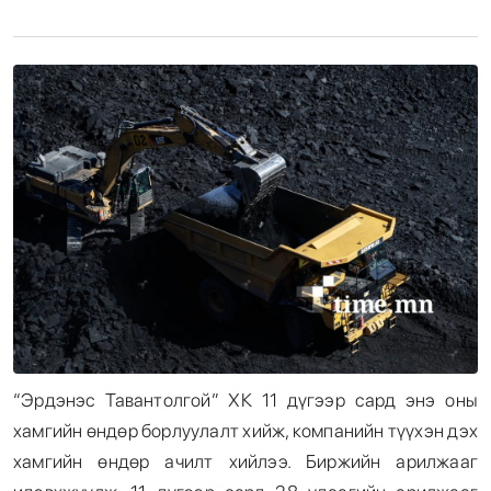
Энтертайнмент
Эрэн Сурвалжилга
“Эрдэнэс Тавантолгой” ХК 11 дүгээр сард энэ оны
хамгийн өндөр борлуулалт хийж, компанийн түүхэн дэх
хамгийн өндөр ачилт хийлээ. Биржийн арилжааг