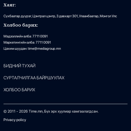
Хаяг:
Сүхбаатар дүүрэг, Цэнтрал цэнтр, 3 давхарт 301, Улаанбаатар, Монгол Улс
Холбоо барих:
Мэдээллийн алба: 7711 0091
Маркетингийн алба: 7711 0091
Цахим шуудан: time@mediagroup.mn
БИДНИЙ ТУХАЙ
СУРТАЛЧИЛГАА БАЙРШУУЛАХ
ХОЛБОО БАРИХ
© 2011 -
2026
Time.mn, Бүх эрх хуулиар хамгаалагдсан.
Privacy policy