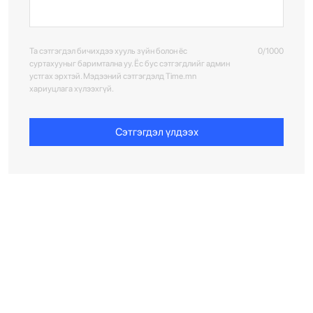
Та сэтгэгдэл бичихдээ хууль зүйн болон ёс
0/1000
суртахууныг баримтална уу. Ёс бус сэтгэгдлийг админ
устгах эрхтэй. Мэдээний сэтгэгдэлд Time.mn
хариуцлага хүлээхгүй.
Сэтгэгдэл үлдээх