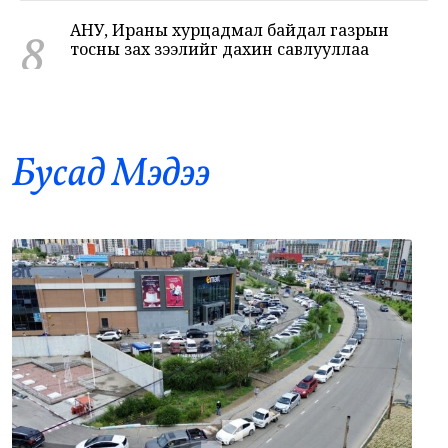
8
тосны зах зээлийг дахин савлууллаа
•
Дэлхий
/
Б. Ариунаа
40 цаг 16 минутын өмнө
Б.Пүрэвдагва: 8 салбарын 103
9
үйлчилгээний бүртгэлийг цуцалснаар
бизнес эрхлэхэд таатай нөхцөл бүрдэнэ
Бусад Mэдээ
•
Нийслэл
/
Б. Ариунаа
40 цаг 25 минутын өмнө
Оросоос 301 вагон шатахуун оруулж
10
иржээ
•
Бодлого шийдвэр
/
Х. Болормаа
41 цаг 12 минутын өмнө
“Долфин” хар салхи Хятадыг чиглэн
11
ойртож байна