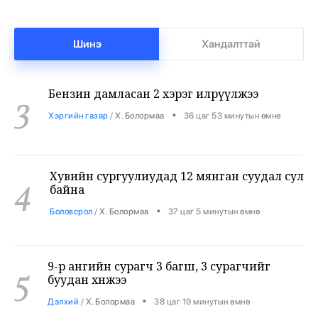
•
Бизнес
/
Х. Болормаа
36 цаг 33 минутын өмнө
Шинэ
Хандалттай
Бензин дамласан 2 хэрэг илрүүлжээ
3
•
Хэргийн газар
/
Х. Болормаа
36 цаг 53 минутын өмнө
Хувийн сургуулиудад 12 мянган суудал сул
4
байна
•
Боловсрол
/
Х. Болормаа
37 цаг 5 минутын өмнө
9-р ангийн сурагч 3 багш, 3 сурагчийг
5
буудан хөнөөжээ
•
Дэлхий
/
Х. Болормаа
38 цаг 19 минутын өмнө