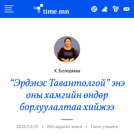
Улс Төр
Нийгэм
Эдийн Засаг
Дэлхий
Х. Болормаа
“Эрдэнэс Тавантолгой” энэ
Нийтлэлчийн Булан
оны хамгийн өндөр
Эрүүл Мэнд
борлуулалтаа хийжээ
Орон Нутаг
•
•
2025/12/01
250 өдрийн өмнө
1
мин уншина
Спорт