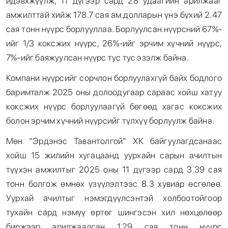
идэвхжүүлж, 11 дүгээр сард 28 удаагийн арилжааг
амжилттай хийж 178.7 сая ам.долларын үнэ бүхий 2.47
сая тонн нүүрс борлууллаа. Борлуулсан нүүрсний 67%-
ийг 1/3 коксжих нүүрс, 26%-ийг эрчим хүчний нүүрс,
7%-ийг баяжуулсан нүүрс тус тус эзэлж байна.
Компани нүүрсийг сорчлон борлуулахгүй байх бодлого
баримталж 2025 оны долоодугаар сараас хойш хатуу
коксжих нүүрс борлуулаагүй бөгөөд хагас коксжих
болон эрчим хүчний нүүрсийг түлхүү борлуулж байна.
Мөн “Эрдэнэс Тавантолгой” ХК байгуулагдсанаас
хойш 15 жилийн хугацаанд уурхайн сарын ачилтын
түүхэн амжилтыг 2025 оны 11 дүгээр сард 3.39 сая
тонн болгож өмнөх үзүүлэлтээс 8.3 хувиар өсгөлөө.
Уурхай ачилтыг нэмэгдүүлсэнтэй холбоотойгоор
тухайн сард нэмүү өртөг шингэсэн хил нөхцөлөөр
биржээр арилжаалсан 1.29 сая тонн нүүрс