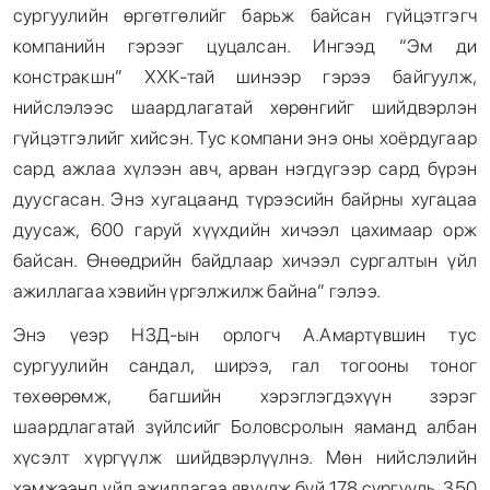
сургуулийн өргөтгөлийг барьж байсан гүйцэтгэгч
компанийн гэрээг цуцалсан. Ингээд “Эм ди
констракшн” ХХК-тай шинээр гэрээ байгуулж,
нийслэлээс шаардлагатай хөрөнгийг шийдвэрлэн
гүйцэтгэлийг хийсэн. Тус компани энэ оны хоёрдугаар
сард ажлаа хүлээн авч, арван нэгдүгээр сард бүрэн
дуусгасан. Энэ хугацаанд түрээсийн байрны хугацаа
дуусаж, 600 гаруй хүүхдийн хичээл цахимаар орж
байсан. Өнөөдрийн байдлаар хичээл сургалтын үйл
ажиллагаа хэвийн үргэлжилж байна” гэлээ.
Энэ үеэр НЗД-ын орлогч А.Амартүвшин тус
сургуулийн сандал, ширээ, гал тогооны тоног
төхөөрөмж, багшийн хэрэглэгдэхүүн зэрэг
шаардлагатай зүйлсийг Боловсролын яаманд албан
хүсэлт хүргүүлж шийдвэрлүүлнэ. Мөн нийслэлийн
хэмжээнд үйл ажиллагаа явуулж буй 178 сургууль, 350