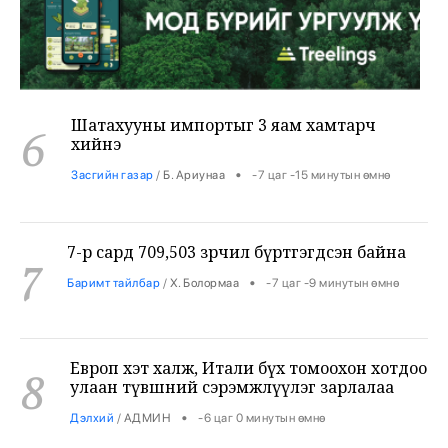
Шатахууны импортыг 3 яам хамтарч
6
хийнэ
•
Засгийн газар
/
Б. Ариунаа
-7 цаг -15 минутын өмнө
7-р сард 709,503 зөрчил бүртгэгдсэн байна
7
•
Баримт тайлбар
/
Х. Болормаа
-7 цаг -9 минутын өмнө
Европ хэт халж, Итали бүх томоохон хотдоо
8
улаан түвшний сэрэмжлүүлэг зарлалаа
•
Дэлхий
/
АДМИН
-6 цаг 0 минутын өмнө
Тэсрэх бодис тээвэрлэсэн дроны хэргийг