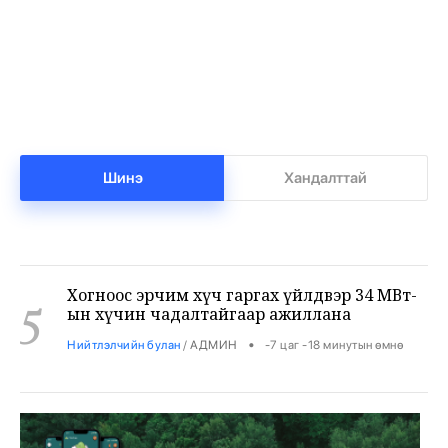
3
автобусны жолоочийг ажлаас халжээ
•
Хууль
/
Х. Болормаа
-7 цаг 0 минутын өмнө
Монголоос мэргэжлийн жюү жицүгийн
4
Дэлхийн аварга төрлөө
•
Спорт
/
Х. Болормаа
-7 цаг -42 минутын өмнө
Шинэ
Хандалттай
Хогноос эрчим хүч гаргах үйлдвэр 34 МВт-
5
ын хүчин чадалтайгаар ажиллана
•
Нийтлэлчийн булан
/
АДМИН
-7 цаг -18 минутын өмнө