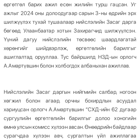
өргөтгөл барих ажил есөн жилийн турш гацсан. Уг
ажлыг 2024 оны долоодугаар сарын 3-ны өдрийн эрх
шилжүүлэх тухай тушаалаар нийслэлийн Засаг дарга
бөгөөд Улаанбаатар хотын Захирагчид шилжүүлсэн.
Үүний дагуу нийслэлийн төсвөөс шаардлагатай
хөрөнгийг шийдвэрлэж, өргөтгөлийн барилгыг
ашиглалтад орууллаа. Тус байршилд НЗД-ын орлогч
А.Амартүвшин болон холбогдох албаныхан ажиллав.
Нийслэлийн Засаг даргын нийгмийн салбар, ногоон
хөгжил болон агаар, орчны бохирдлын асуудал
хариуцсан орлогч А.Амартүвшин “СХД-ийн 62 дугаар
сургуулийн өргөтгөлийн барилгыг долоо хоногийн
өмнө улсын комисс хүлээн авсан. Өнөөдрийн байдлаар
сурагчдаа хүлээн авч, сургалтын үйл ажиллагаа