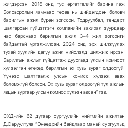
жигдэрсэн. 2016 онд тус өргөтгөлийг барина гэж
Боловсролын яамнаас төсөв нь шийдэгдсэн боловч
барилгын ажил бүрэн зогссон. Тодруулбал, тендерт
шалгарсан гүйцэтгэгч компанийн захирал зуурдаар
нас барснаар барилгын ажил 3–4 жил зогсонги
байдалтай үргэлжилсэн. 2024 онд эрх шилжүүлэх
тухай хуулийн дагуу ажил нийслэлд шилжиж ирсэн.
Барилгын ажлыг гүйцэтгэж дуусгаад улсын комисст
хүлээлгэн өгөхөд барилгын эх хувь зураг олдоогүй.
Үүнээс шалтгаалж улсын комисс хүлээж авах
боломжгүй болсон. Эх хувь зураг олдоогүй тул ажлын
явцын зургаар улсын комисс хүлээн авсан” гэв.
СХД-ийн 62 дугаар сургуулийн нийгмийн ажилтан
Д.Саруултуяа “Өнөөдрийн байдлаар манай сургуульд