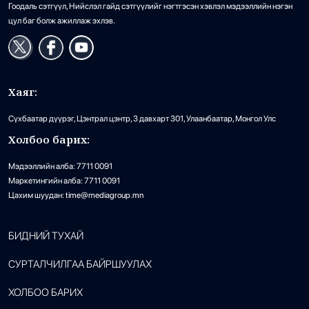
Гоодаль сэтгүүл, Нийслэл гайд сэтгүүлийг нэгтгэсэн хэвлэл мэдээллийн нэгэн
цул баг болж ажиллаж эхлэв.
Хаяг:
Сүхбаатар дүүрэг, Цэнтрал цэнтр, 3 давхарт 301, Улаанбаатар, Монгол Улс
Холбоо барих:
Мэдээллийн алба: 7711 0091
Маркетингийн алба: 7711 0091
Цахим шуудан: time@mediagroup.mn
БИДНИЙ ТУХАЙ
СУРТАЛЧИЛГАА БАЙРШУУЛАХ
ХОЛБОО БАРИХ