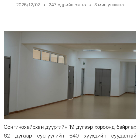
•
•
2025/12/02
247 өдрийн өмнө
3
мин уншина
Энтертайнмент
Эрэн Сурвалжилга
Сонгинохайрхан дүүргийн 19 дүгээр хороонд байрлах
62 дугаар сургуулийн 640 хүүхдийн суудалтай