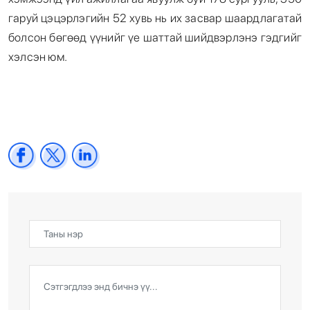
гаруй цэцэрлэгийн 52 хувь нь их засвар шаардлагатай
болсон бөгөөд үүнийг үе шаттай шийдвэрлэнэ гэдгийг
хэлсэн юм.