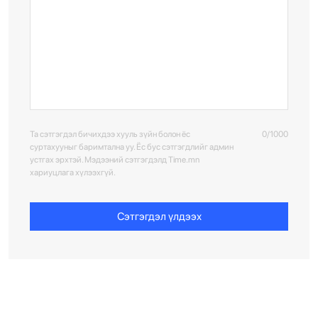
Та сэтгэгдэл бичихдээ хууль зүйн болон ёс
0/1000
суртахууныг баримтална уу. Ёс бус сэтгэгдлийг админ
устгах эрхтэй. Мэдээний сэтгэгдэлд Time.mn
хариуцлага хүлээхгүй.
Сэтгэгдэл үлдээх