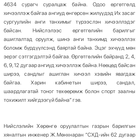
4634 сурагч суралцаж байна. Одоо өргөтгөлд
хичээллэж байгаа ангиуд өнгөрсөн жилүүдэд Их засаг
сургуулийн анги танхимыг түрээслэн хичээллэдэг
байсан. Нийслэлээс өргөтгөлийн барилгыг
ашиглалтад оруулж, шинэ анги танхимд хичээллэх
боломж бүрдүүлсэнд баяртай байна. Эцэг эхчүүд мөн
эерэг сэтгэгдэлтэй байгаа. Өргөтгөлийн байранд 2, 4,
6, 9, 12 дугаар ангиуд хичээллэж байна. Нөөцөд байсан
ширээ, сандлыг ашиглан хичээл хэвийн явагдаж
байгаа. Харин кабинетын ширээ, сандал,
шаардлагатай тоног төхөөрөмж болон спорт заалны
тохижилт хийгдээгүй байна” гэв.
Нийслэлийн Хөрөнгө оруулалтын газрын барилгын
хяналтын инженер Ж.Мөнхнаран “СХД-ийн 62 дугаар