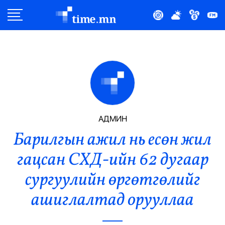
Улс Төр
Нийгэм
Эдийн Засаг
Дэлхий
АДМИН
Барилгын ажил нь есөн жил
Нийтлэлчийн Булан
гацсан СХД-ийн 62 дугаар
Эрүүл Мэнд
сургуулийн өргөтгөлийг
Орон Нутаг
ашиглалтад орууллаа
Спорт