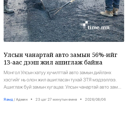
Манай улс 3.10 тонн алт гадаадад
25
гаргаад байна
•
Бизнес
/
Х. Болормаа
22 цаг 58 минутын өмнө
Улсын чанартай авто замын 56%-ийг
13-аас дээш жил ашиглаж байна
Монгол Улсын хатуу хучилттай авто замын дийлэнх
хэсгийг нь олон жил ашигласан тухай ЗТЯ мэдээллээ.
Ашиглаж буй замын хугацаа: Улсын чанартай авто замын
талаас илүү хувийг нь олон жил ашиглаж байгаа тул их
•
•
Яамд
/
Админ
23 цаг 27 минутын өмнө
2026/08/06
засвар хийх шаардлага үүсэж байгаа аж. 1-5 жил болж
буй авто зам Улаанбаатар-Дархан-Сүхбаатар,
Улаанбаатар-Мандалговь-Даланзадгад, Өндөрхаан
зэрэг манай улсын голлох коридор болон зарим
аймгийн төвийг […]