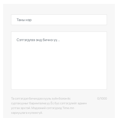
Та сэтгэгдэл бичихдээ хууль зүйн болон ёс
0/1000
суртахууныг баримтална уу. Ёс бус сэтгэгдлийг админ
устгах эрхтэй. Мэдээний сэтгэгдэлд Time.mn
хариуцлага хүлээхгүй.