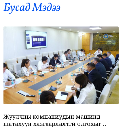
Бусад Mэдээ
“Долфин” хар салхи Хятадыг чиглэн
11
ойртож байна
•
Дэлхий
/
АДМИН
4 цаг 33 минутын өмнө
Суудлын 718.190 машин импортолжээ
12
•
Эдийн засаг
/
АДМИН
4 цаг 47 минутын өмнө
Мотоциклийн араас зориуд мөргөсөн
13
автобусны жолоочийг ажлаас халжээ
•
Хууль
/
Х. Болормаа
5 цаг 7 минутын өмнө
Жуулчны компаниудын машинд
шатахуун хязгаарлалтгүй олгохыг
Монголоос мэргэжлийн жюү жицүгийн