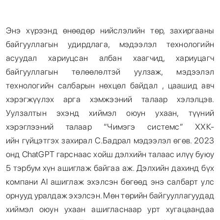
Энэ хүрээнд өнөөдөр нийслэлийн төр, захиргааны
байгууллагын удирдлага, мэдээлэл технологийн
асуудал хариуцсан албан хаагчид, хариуцагч
байгууллагын төлөөлөлтэй уулзаж, мэдээлэл
технологийн салбарын нөхцөл байдал , цаашид авч
хэрэгжүүлэх арга хэмжээний талаар хэлэлцэв.
Уулзалтын эхэнд хиймэл оюун ухаан, түүний
хэрэглээний талаар “Чимэгэ системс” ХХК-
ийн гүйцэтгэх захирал С.Бадрал мэдээлэл өгөв. 2023
онд ChatGPT гарснаас хойш дэлхийн талаас илүү буюу
5 тэрбум хүн ашиглаж байгаа аж. Дэлхийн дахинд бүх
компани AI ашиглаж эхэлсэн бөгөөд энэ салбарт улс
орнууд уралдаж эхэлсэн. Мөн төрийн байгууллагуудад
хиймэл оюун ухаан ашигласнаар урт хугацаандаа