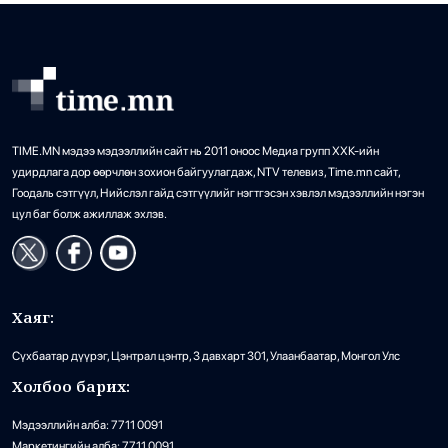
TIME.MN мэдээ мэдээллийн сайт нь 2011 оноос Медиа групп ХХК-ийн
удирдлага дор өөрчлөн зохион байгуулагдаж, NTV телевиз, Time.mn сайт,
Гоодаль сэтгүүл, Нийслэл гайд сэтгүүлийг нэгтгэсэн хэвлэл мэдээллийн нэгэн
цул баг болж ажиллаж эхлэв.
Хаяг:
Сүхбаатар дүүрэг, Цэнтрал цэнтр, 3 давхарт 301, Улаанбаатар, Монгол Улс
Холбоо барих:
Мэдээллийн алба: 7711 0091
Маркетингийн алба: 7711 0091