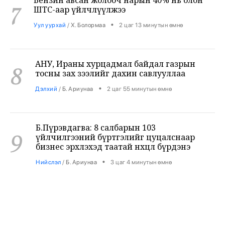
•
Уул уурхай
/
Х. Болормаа
2 цаг 13 минутын өмнө
АНУ, Ираны хурцадмал байдал газрын
8
тосны зах зээлийг дахин савлууллаа
•
Дэлхий
/
Б. Ариунаа
2 цаг 55 минутын өмнө
Б.Пүрэвдагва: 8 салбарын 103
9
үйлчилгээний бүртгэлийг цуцалснаар
бизнес эрхлэхэд таатай нөхцөл бүрдэнэ
•
Нийслэл
/
Б. Ариунаа
3 цаг 4 минутын өмнө
Оросоос 301 вагон шатахуун оруулж
10
иржээ
•
Бодлого шийдвэр
/
Х. Болормаа
3 цаг 51 минутын өмнө