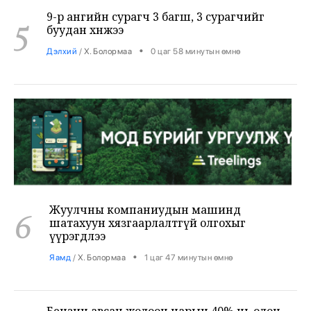
5
буудан хөнөөжээ
•
Дэлхий
/
Х. Болормаа
0 цаг 58 минутын өмнө
Жуулчны компаниудын машинд
6
шатахуун хязгаарлалтгүй олгохыг
үүрэгдлээ
•
Яамд
/
Х. Болормаа
1 цаг 47 минутын өмнө
Бензин авсан жолооч нарын 40% нь олон
7
ШТС-аар үйлчлүүлжээ