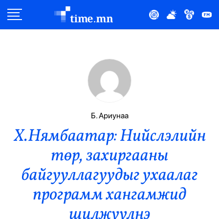
Улс Төр
Нийгэм
Эдийн Засаг
Дэлхий
Б. Ариунаа
Х.Нямбаатар: Нийслэлийн
Нийтлэлчийн Булан
төр, захиргааны
Эрүүл Мэнд
байгууллагуудыг ухаалаг
Орон Нутаг
программ хангамжид
шилжүүлнэ
Спорт