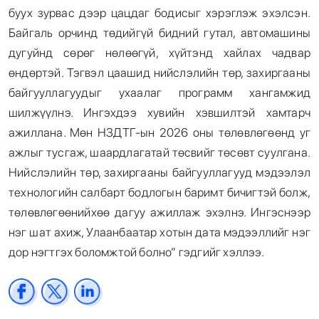
буух зурвас дээр цацдаг бодисыг хэрэглэж эхэлсэн.
Байгаль орчинд төдийгүй бидний гутал, автомашины
дугуйнд сөрөг нөлөөгүй, хүйтэнд хайлах чадвар
өндөртэй. Тэгвэл цаашид нийслэлийн төр, захиргааны
байгууллагуудыг ухаалаг программ хангамжид
шилжүүлнэ. Ингэхдээ хувийн хэвшилтэй хамтарч
ажиллана. Мөн НЗДТГ-ын 2026 оны төлөвлөгөөнд уг
ажлыг тусгаж, шаардлагатай төсвийг төсөвт суулгана.
Нийслэлийн төр, захиргааны байгууллагууд мэдээлэл
технологийн салбарт бодлогын баримт бичигтэй болж,
төлөвлөгөөнийхөө дагуу ажиллаж эхэлнэ. Ингэснээр
нэг шат ахиж, Улаанбаатар хотын дата мэдээллийг нэг
дор нэгтгэх боломжтой болно” гэдгийг хэллээ.