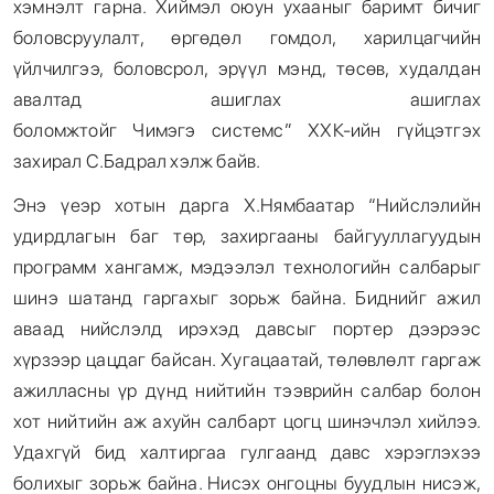
хэмнэлт гарна. Хиймэл оюун ухааныг баримт бичиг
боловсруулалт, өргөдөл гомдол, харилцагчийн
үйлчилгээ, боловсрол, эрүүл мэнд, төсөв, худалдан
авалтад ашиглах ашиглах
боломжтойг Чимэгэ системс” ХХК-ийн гүйцэтгэх
захирал С.Бадрал хэлж байв.
Энэ үеэр хотын дарга Х.Нямбаатар “Нийслэлийн
удирдлагын баг төр, захиргааны байгууллагуудын
программ хангамж, мэдээлэл технологийн салбарыг
шинэ шатанд гаргахыг зорьж байна. Биднийг ажил
аваад нийслэлд ирэхэд давсыг портер дээрээс
хүрзээр цацдаг байсан. Хугацаатай, төлөвлөлт гаргаж
ажилласны үр дүнд нийтийн тээврийн салбар болон
хот нийтийн аж ахуйн салбарт цогц шинэчлэл хийлээ.
Удахгүй бид халтиргаа гулгаанд давс хэрэглэхээ
болихыг зорьж байна. Нисэх онгоцны буудлын нисэж,