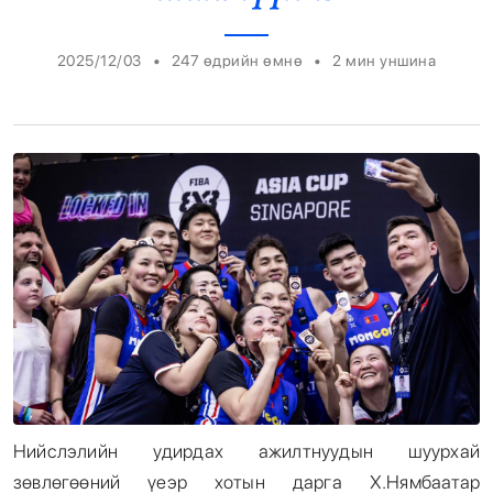
Энтертайнмент
•
•
2025/12/03
247 өдрийн өмнө
2
мин уншина
Эрэн Сурвалжилга
Нийслэлийн удирдах ажилтнуудын шуурхай
зөвлөгөөний үеэр хотын дарга Х.Нямбаатар