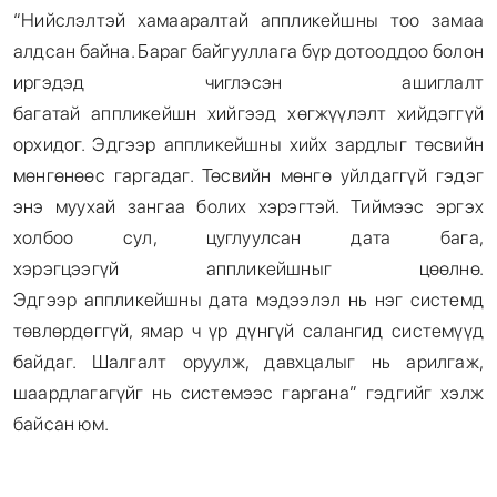
“Нийслэлтэй хамааралтай аппликейшны тоо замаа
алдсан байна. Бараг байгууллага бүр дотооддоо болон
иргэдэд чиглэсэн ашиглалт
багатай аппликейшн хийгээд хөгжүүлэлт хийдэггүй
орхидог. Эдгээр аппликейшны хийх зардлыг төсвийн
мөнгөнөөс гаргадаг. Төсвийн мөнгө уйлдаггүй гэдэг
энэ муухай зангаа болих хэрэгтэй. Тиймээс эргэх
холбоо сул, цуглуулсан дата бага,
хэрэгцээгүй аппликейшныг цөөлнө.
Эдгээр аппликейшны дата мэдээлэл нь нэг системд
төвлөрдөггүй, ямар ч үр дүнгүй салангид системүүд
байдаг. Шалгалт оруулж, давхцалыг нь арилгаж,
шаардлагагүйг нь системээс гаргана” гэдгийг хэлж
байсан юм.