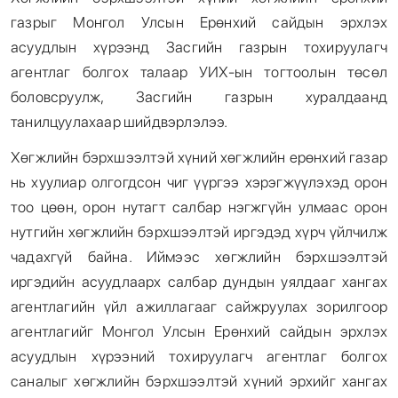
газрыг Монгол Улсын Ерөнхий сайдын эрхлэх
асуудлын хүрээнд Засгийн газрын тохируулагч
агентлаг болгох талаар УИХ-ын тогтоолын төсөл
боловсруулж, Засгийн газрын хуралдаанд
танилцуулахаар шийдвэрлэлээ.
Хөгжлийн бэрхшээлтэй хүний хөгжлийн ерөнхий газар
нь хуулиар олгогдсон чиг үүргээ хэрэгжүүлэхэд орон
тоо цөөн, орон нутагт салбар нэгжгүйн улмаас орон
нутгийн хөгжлийн бэрхшээлтэй иргэдэд хүрч үйлчилж
чадахгүй байна. Иймээс хөгжлийн бэрхшээлтэй
иргэдийн асуудлаарх салбар дундын уялдааг хангах
агентлагийн үйл ажиллагааг сайжруулах зорилгоор
агентлагийг Монгол Улсын Ерөнхий сайдын эрхлэх
асуудлын хүрээний тохируулагч агентлаг болгох
саналыг хөгжлийн бэрхшээлтэй хүний эрхийг хангах