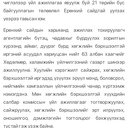
чиглэлээр үйл ажиллагаа явуулж буй 21 төрийн бус
байгууллагын төлөөлөл Ерөнхий сайдтай уулзах
үеэрээ тавьсан юм.
Ерөнхий сайдын харьяанд ажиллах тохируулагч
агентлагийн бүтэц, чадавхыг бүрдүүлэх зорилтын
хүрээнд аймаг, дүүрэг бүрд хөгжлийн бэрхшээлтэй
иргэний асуудал хариуцсан нийт 63 албан хаагчийг
Хөдөлмөр, халамжийн үйлчилгээний газарт шинээр
ажиллуулна. Хуулийн хэрэгжилт сайжрах, хөгжлийн
бэрхшээлтэй иргэдэд үзүүлэх эрүүл мэнд, боловсрол,
нийгмийн хамгааллын үйлчилгээний чанар, хүртээмж
нэмэгдэнэ. Мөн хөгжлийн бэрхшээлтэй хүүхдийн
салбар комиссын үйл ажиллагааг тогтворжуулах,
сайжруулах, хөгжлийн бэрхшээлийг эрт илрүүлэх,
оношилгоо, дэмжлэгийн тогтолцоог бэхжүүлэхэд
тустай гэж үзэж байна.