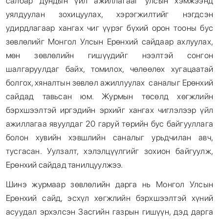
салбар дундын үйл ажиллагааг улсын хэмжээнд
уялдуулан зохицуулах, хэрэгжилтийг нэгдсэн
удирдлагаар хангах чиг үүрэг бүхий орон тооны бус
зөвлөлийг Монгол Улсын Ерөнхий сайдаар ахлуулах,
мөн зөвлөлийн гишүүдийг нээлтэй сонгон
шалгаруулдаг байх, томилох, чөлөөлөх хугацаатай
болгох, хяналтын зөвлөл ажиллуулах саналыг Ерөнхий
сайдад тавьсан юм. Журмын төсөлд хөгжлийн
бэрхшээлтэй иргэдийн эрхийг хангах чиглэлээр үйл
ажиллагаа явуулдаг 20 гаруй төрийн бус байгууллага
болон хувийн хэвшлийн саналыг урьдчилан авч,
тусгасан. Уулзалт, хэлэлцүүлгийг зохион байгуулж,
Ерөнхий сайдад танилцуулжээ.
Шинэ журмаар зөвлөлийн дарга нь Монгол Улсын
Ерөнхий сайд, эсхүл хөгжлийн бэрхшээлтэй хүний
асуудал эрхэлсэн Засгийн газрын гишүүн, дэд дарга