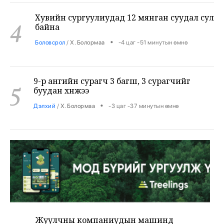
4
байна
•
Боловсрол
/
Х. Болормаа
-4 цаг -51 минутын өмнө
9-р ангийн сурагч 3 багш, 3 сурагчийг
5
буудан хөнөөжээ
•
Дэлхий
/
Х. Болормаа
-3 цаг -37 минутын өмнө
Жуулчны компаниудын машинд
6
шатахуун хязгаарлалтгүй олгохыг
үүрэгдлээ