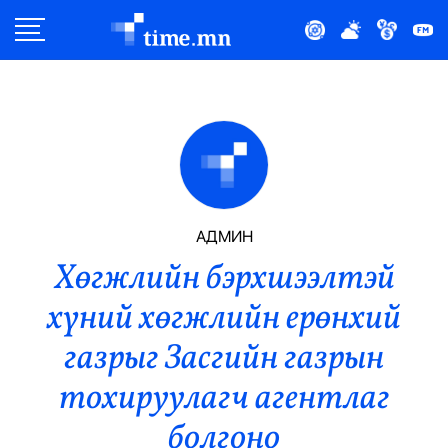
Улс Төр
Нийгэм
Эдийн Засаг
Дэлхий
АДМИН
Хөгжлийн бэрхшээлтэй
Нийтлэлчийн Булан
хүний хөгжлийн ерөнхий
Эрүүл Мэнд
газрыг Засгийн газрын
Орон Нутаг
тохируулагч агентлаг
болгоно
Спорт