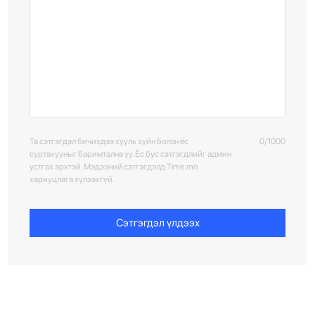
Та сэтгэгдэл бичихдээ хууль зүйн болон ёс
0/1000
суртахууныг баримтална уу. Ёс бус сэтгэгдлийг админ
устгах эрхтэй. Мэдээний сэтгэгдэлд Time.mn
хариуцлага хүлээхгүй.
Сэтгэгдэл үлдээх