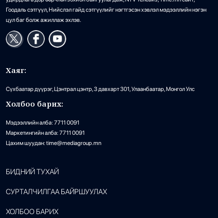
Гоодаль сэтгүүл, Нийслэл гайд сэтгүүлийг нэгтгэсэн хэвлэл мэдээллийн нэгэн
цул баг болж ажиллаж эхлэв.
Хаяг:
Сүхбаатар дүүрэг, Цэнтрал цэнтр, 3 давхарт 301, Улаанбаатар, Монгол Улс
Холбоо барих:
Мэдээллийн алба: 7711 0091
Маркетингийн алба: 7711 0091
Цахим шуудан: time@mediagroup.mn
БИДНИЙ ТУХАЙ
СУРТАЛЧИЛГАА БАЙРШУУЛАХ
ХОЛБОО БАРИХ