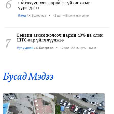
•
Яамд
/
Х. Болормаа
-2 цаг -48 минутын өмнө
Бензин авсан жолооч нарын 40% нь олон
7
ШТС-аар үйлчлүүлжээ
•
Уул уурхай
/
Х. Болормаа
-2 цаг -22 минутын өмнө
АНУ, Ираны хурцадмал байдал газрын
8
тосны зах зээлийг дахин савлууллаа
•
Дэлхий
/
Б. Ариунаа
-1 цаг -40 минутын өмнө
Бусад Mэдээ
Б.Пүрэвдагва: 8 салбарын 103
9
үйлчилгээний бүртгэлийг цуцалснаар
бизнес эрхлэхэд таатай нөхцөл бүрдэнэ
•
Нийслэл
/
Б. Ариунаа
-1 цаг -31 минутын өмнө