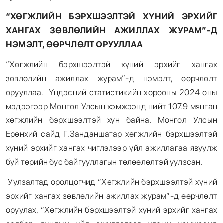
“ХӨГЖЛИЙН БЭРХШЭЭЛТЭЙ ХҮНИЙ ЭРХИЙГ
ХАНГАХ ЗӨВЛӨЛИЙН АЖИЛЛАХ ЖУРАМ”-Д
НЭМЭЛТ, ӨӨРЧЛӨЛТ ОРУУЛЛАА
“Хөгжлийн бэрхшээлтэй хүний эрхийг хангах
зөвлөлийн ажиллах журам”-д нэмэлт, өөрчлөлт
орууллаа. Үндэсний статистикийн хорооны 2024 оны
мэдээгээр Монгол Улсын хэмжээнд нийт 107.9 мянган
хөгжлийн бэрхшээлтэй хүн байна. Монгол Улсын
Ерөнхий сайд Г.Занданшатар хөгжлийн бэрхшээлтэй
хүний эрхийг хангах чиглэлээр үйл ажиллагаа явуулж
буй төрийн бус байгууллагын төлөөлөлтэй уулзсан.
Уулзалтад оролцогчид “Хөгжлийн бэрхшээлтэй хүний
эрхийг хангах зөвлөлийн ажиллах журам”-д өөрчлөлт
оруулах, “Хөгжлийн бэрхшээлтэй хүний эрхийг хангах