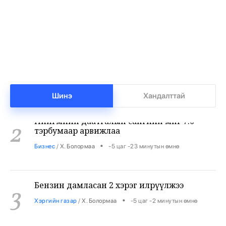
Баянхонгорт тахлын голомт идэвхижжээ
1
•
Халуун цэг
/
Х. Болормаа
-5 цаг -57 минутын өмнө
Нийгмийн даатгалын сангийн мөнгө 7.6
Шинэ
Хандалттай
2
тэрбумаар арвижлаа
•
Бизнес
/
Х. Болормаа
-5 цаг -23 минутын өмнө
Бензин дамласан 2 хэрэг илрүүлжээ
3
•
Хэргийн газар
/
Х. Болормаа
-5 цаг -2 минутын өмнө
Хувийн сургуулиудад 12 мянган суудал сул