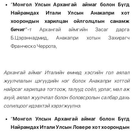
“
Монгол Улсын Архангай аймаг болон Бүгд
Найрамдах Итали Улсын Анакапри хот
хоорондын харилцан ойлголцлын санамж
бичиг
”-т Архангай аймгийн Засаг дарга
Б.Цэрэннадмид, Анакапри хотын Захирагч
Франческо Черрота,
Архангай аймаг Италийн өмнөд хэсгийн гол аялал
жуулчлалын цэгүүдийн нэг болох Анакапри хоттой
найрсаг харилцаа тогтоож, талууд соёл, урлаг, мал аж
ахуй, аялал жуулчлал болон боловсролын салбар дахь
солилцоог идэвхтэй хэрэгжүүлнэ.
“
Монгол Улсын Архангай аймаг болон Бүгд
Найрамдах Итали Улсын Ловере хот хоорондын