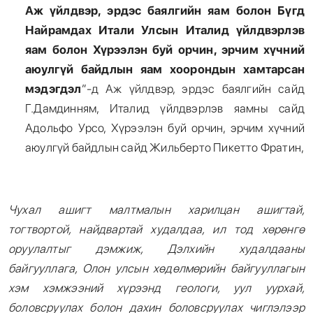
Аж үйлдвэр, эрдэс баялгийн яам болон Бүгд
Найрамдах Итали Улсын Италид үйлдвэрлэв
яам болон Хүрээлэн буй орчин, эрчим хүчний
аюулгүй байдлын яам хоорондын хамтарсан
мэдэгдэл
”-д Аж үйлдвэр, эрдэс баялгийн сайд
Г.Дамдинням, Италид үйлдвэрлэв яамны cайд
Адольфо Урсо, Хүрээлэн буй орчин, эрчим хүчний
аюулгүй байдлын сайд Жильберто Пикетто Фратин,
Чухал ашигт малтмалын харилцан ашигтай,
тогтвортой, найдвартай худалдаа, ил тод хөрөнгө
оруулалтыг дэмжиж, Дэлхийн худалдааны
байгууллага, Олон улсын хөдөлмөрийн байгууллагын
хэм хэмжээний хүрээнд геологи, уул уурхай,
боловсруулах болон дахин боловсруулах чиглэлээр