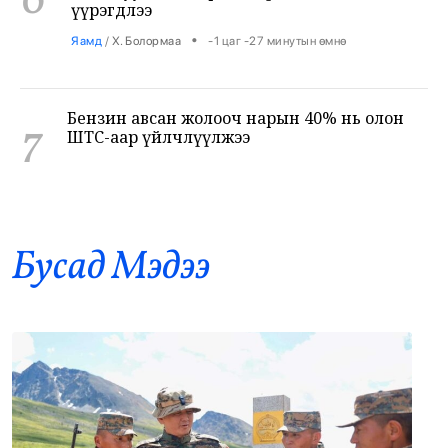
Бензин авсан жолооч нарын 40% нь олон
7
ШТС-аар үйлчлүүлжээ
•
Уул уурхай
/
Х. Болормаа
-1 цаг -1 минутын өмнө
АНУ, Ираны хурцадмал байдал газрын
8
тосны зах зээлийг дахин савлууллаа
•
Дэлхий
/
Б. Ариунаа
0 цаг 40 минутын өмнө
Бусад Mэдээ
Б.Пүрэвдагва: 8 салбарын 103
9
үйлчилгээний бүртгэлийг цуцалснаар
бизнес эрхлэхэд таатай нөхцөл бүрдэнэ
•
Нийслэл
/
Б. Ариунаа
0 цаг 49 минутын өмнө