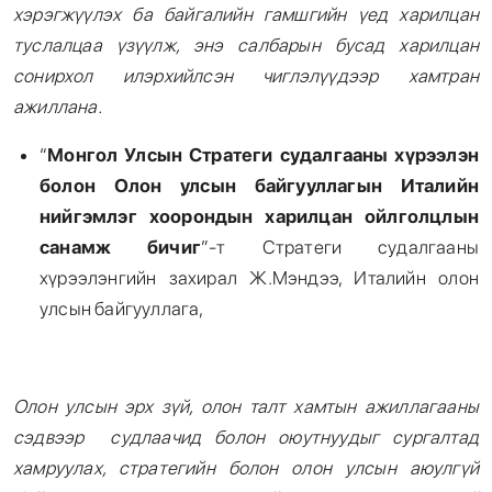
хэрэгжүүлэх ба байгалийн гамшгийн үед харилцан
туслалцаа үзүүлж, энэ салбарын бусад харилцан
сонирхол илэрхийлсэн чиглэлүүдээр хамтран
ажиллана.
“
Монгол Улсын Стратеги судалгааны хүрээлэн
болон Олон улсын байгууллагын Италийн
нийгэмлэг хоорондын харилцан ойлголцлын
санамж бичиг
”-т Стратеги судалгааны
хүрээлэнгийн захирал Ж.Мэндээ, Италийн олон
улсын байгууллага,
Олон улсын эрх зүй, олон талт хамтын ажиллагааны
сэдвээр судлаачид болон оюутнуудыг сургалтад
хамруулах, стратегийн болон олон улсын аюулгүй