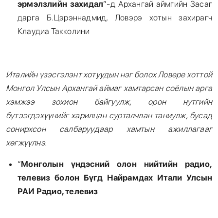
эрмэлзлийн захидал
”-д Архангай аймгийн Засаг
дарга Б.Цэрэннадмид, Ловэрэ хотын захирагч
Клаудиа Такколини
Италийн үзэсгэлэнт хотуудын нэг болох Ловере хоттой
Монгол Улсын Архангай аймаг хамтарсан соёлын арга
хэмжээ зохион байгуулж, орон нутгийн
бүтээгдэхүүнийг харилцан сурталчлан таниулж, бусад
сонирхсон салбаруудаар хамтын ажиллагааг
хөгжүүлнэ.
“
Монголын үндэсний олон нийтийн радио,
телевиз болон Бүгд Найрамдах Итали Улсын
РАИ Радио, телевиз