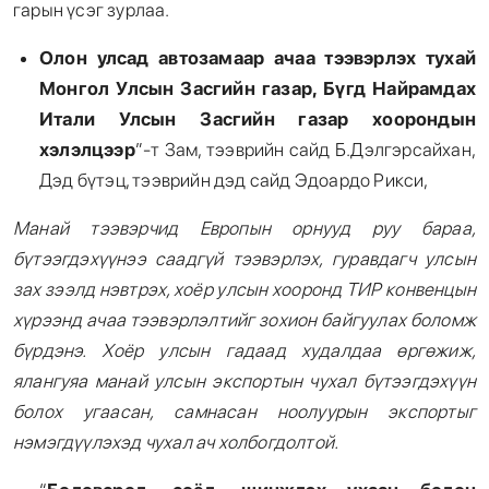
гарын үсэг зурлаа.
Олон улсад автозамаар ачаа тээвэрлэх тухай
Монгол Улсын Засгийн газар, Бүгд Найрамдах
Итали Улсын Засгийн газар хоорондын
хэлэлцээр
”-т Зам, тээврийн сайд Б.Дэлгэрсайхан,
Дэд бүтэц, тээврийн дэд сайд Эдоардо Рикси,
Манай
тээвэрчид Европын орнууд руу бараа,
бүтээгдэхүүнээ саадгүй тээвэрлэх, гуравдагч улсын
зах зээлд нэвтрэх, хоёр улсын хооронд ТИР конвенцын
хүрээнд ачаа тээвэрлэлтийг зохион байгуулах боломж
бүрдэнэ. Хоёр улсын гадаад худалдаа өргөжиж,
ялангуяа манай улсын экспортын чухал бүтээгдэхүүн
болох угаасан, самнасан ноолуурын экспортыг
нэмэгдүүлэхэд чухал ач холбогдолтой.