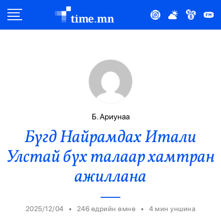
Улс Төр
Нийгэм
Эдийн Засаг
Дэлхий
Б. Ариунаа
Бүгд Найрамдах Итали
Нийтлэлчийн Булан
Улстай бүх талаар хамтран
Эрүүл Мэнд
ажиллана
Орон Нутаг
•
•
2025/12/04
246 өдрийн өмнө
4
мин уншина
Спорт