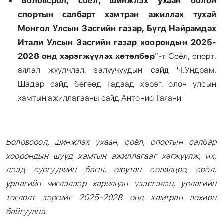
“
Боловсрол, соёл, шинжлэх ухаан болон
спортын салбарт хамтран ажиллах тухай
Монгол Улсын Засгийн газар, Бүгд Найрамдах
Итали Улсын Засгийн газар хоорондын 2025-
2028 онд хэрэгжүүлэх хөтөлбөр
”-т Соёл, спорт,
аялал жуулчлал, залуучуудын сайд Ч.Ундрам,
Шадар сайд бөгөөд Гадаад хэрэг, олон улсын
хамтын ажиллагааны сайд Антонио Таяани
Боловсрол, шинжлэх ухаан, соёл, спортын салбар
хоорондын шууд хамтын ажиллагааг хөгжүүлж, их,
дээд сургуулийн багш, оюутан солилцоо, соёл,
урлагийн чиглэлээр харилцан үзэсгэлэн, урлагийн
тоглолт зэргийг
2025-2028
онд хамтран зохион
байгуулна.