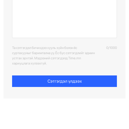
Та сэтгэгдэл бичихдээ хууль зүйн болон ёс
0/1000
суртахууныг баримтална уу. Ёс бус сэтгэгдлийг админ
устгах эрхтэй. Мэдээний сэтгэгдэлд Time.mn
хариуцлага хүлээхгүй.
Сэтгэгдэл үлдээх