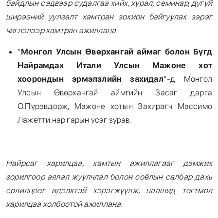
байдлын сэдвээр судалгаа хийх, хурал, семинар, дугуй
ширээний уулзалт хамтран зохион байгуулах зэрэг
чиглэлээр хамтран ажиллана.
“
Монгол Улсын Өвөрхангай аймаг болон Бүгд
Найрамдах Итали Улсын Мажоне хот
хоорондын эрмэлзлийн захидал
”-д Монгол
Улсын Өвөрхангай аймгийн Засаг дарга
О.Пүрэвдорж, Мажоне хотын Захирагч Массимо
Лажетти нар гарын үсэг зурав.
Найрсаг харилцаа, хамтын ажиллагааг дэмжих
зорилгоор аялал жуулчлал болон соёлын салбар дахь
солилцоог идэвхтэй хэрэгжүүлж, цаашид тогтмол
харилцаа холбоотой ажиллана.