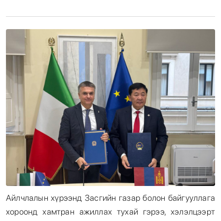
Энтертайнмент
Эрэн Сурвалжилга
Айлчлалын хүрээнд Засгийн газар болон байгууллага
хороонд хамтран ажиллах тухай гэрээ, хэлэлцээрт