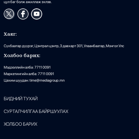
цул баг болж ажиллаж эхлэв.
Хаяг:
Сүхбаатар дүүрэг, Цэнтрал цэнтр, 3 давхарт 301, Улаанбаатар, Монгол Улс
Холбоо барих:
Мэдээллийн алба: 7711 0091
Маркетингийн алба: 7711 0091
Цахим шуудан: time@mediagroup.mn
БИДНИЙ ТУХАЙ
СУРТАЛЧИЛГАА БАЙРШУУЛАХ
ХОЛБОО БАРИХ