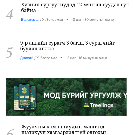
•
Боловсрол
/
Х. Болормаа
-3 цаг -30 минутын өмнө
9-р ангийн сурагч 3 багш, 3 сурагчийг
5
буудан хөнөөжээ
•
Дэлхий
/
Х. Болормаа
-2 цаг -16 минутын өмнө
Жуулчны компаниудын машинд
6
шатахуун хязгаарлалтгүй олгохыг
үүрэгдлээ
•
Яамд
/
Х. Болормаа
-1 цаг -27 минутын өмнө