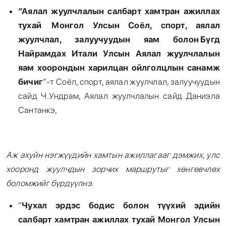
“Аялал жуулчлалын салбарт хамтран ажиллах
тухай Монгол Улсын Соёл, спорт, аялал
жуулчлал, залуучуудын яам болон Бүгд
Найрамдах Итали Улсын Аялал жуулчлалын
яам хоорондын харилцан ойлголцлын санамж
бичиг
”-т Соёл, спорт, аялал жуулчлал, залуучуудын
сайд Ч.Ундрам, Аялал жуулчлалын сайд Даниэла
Сантанкэ,
Аж ахуйн нэгжүүдийн хамтын ажиллагааг дэмжих, улс
хооронд жуулчдын зорчих маршрутыг хөнгөвчлөх
боломжийг бүрдүүлнэ.
“
Чухал эрдэс бодис болон түүхий эдийн
салбарт хамтран ажиллах тухай Монгол Улсын