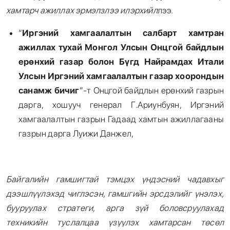
хамтарч ажиллах эрмэлзлээ илэрхийл
лээ.
“
Иргэний хамгаалалтын салбарт хамтран
ажиллах тухай Монгол Улсын Онцгой байдлын
ерөнхий газар болон Бүгд Найрамдах Итали
Улсын Иргэний хамгаалалтын газар хоорондын
санамж бичиг
”-т Онцгой байдлын ерөнхий газрын
дарга, хошууч генерал Г.Ариунбуян, Иргэний
хамгаалалтын газрын Гадаад хамтын ажиллагааны
газрын дарга Луижи Данжел,
Байгалийн гамшигтай тэмцэх үндэсний чадавхыг
дээшлүүлэхэд чиглэсэн, гамшгийн эрсдэлийг үнэлэх,
бууруулах стратеги, арга зүй боловсруулахад
техникийн туслалцаа үзүүлэх хамтарсан төсөл