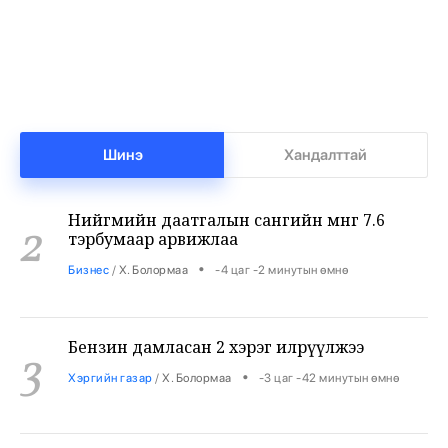
Баянхонгорт тахлын голомт идэвхижжээ
1
•
Халуун цэг
/
Х. Болормаа
-4 цаг -36 минутын өмнө
Шинэ
Хандалттай
Нийгмийн даатгалын сангийн мөнгө 7.6
2
тэрбумаар арвижлаа
•
Бизнес
/
Х. Болормаа
-4 цаг -2 минутын өмнө
Бензин дамласан 2 хэрэг илрүүлжээ
3
•
Хэргийн газар
/
Х. Болормаа
-3 цаг -42 минутын өмнө
Хувийн сургуулиудад 12 мянган суудал сул
4
байна