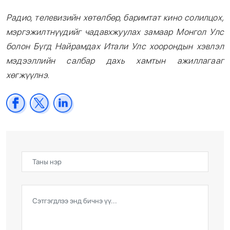
Радио, телевизийн хөтөлбөр, баримтат кино солилцох,
мэргэжилтнүүдийг чадавхжуулах замаар Монгол Улс
болон Бүгд Найрамдах Итали Улс хоорондын хэвлэл
мэдээллийн салбар дахь хамтын ажиллагааг
хөгжүүлнэ.