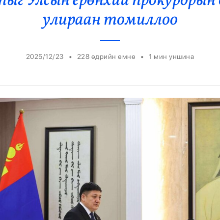
ыг Улсын ерөнхий прокурорын 
Ерөнхийлөгч
улираан томиллоо
•
•
2025/12/23
228 өдрийн өмнө
1
мин уншина