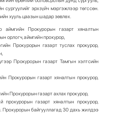
ймгийн ерөнхий боловсролын дунд сургууль,
н сургуулийг эрхзүйч мэргэжлээр төгссөн.
рийн хууль цаазын шадар зөвлөх.
р аймгийн Прокурорын газарт хяналтын
ын орлогч, аймгийн прокурор,
гийн Прокурорын газарт туслах прокурор,
ч,
үгээр Прокурорын газарт Тамгын хэлтсийн
ийн Прокурорын газарт хяналтын прокурор,
гийн Прокурорын газарт ахлах прокурор,
й прокурорын газарт хяналтын прокурор,
. Прокурорын байгууллагад 30 дахь жилдээ