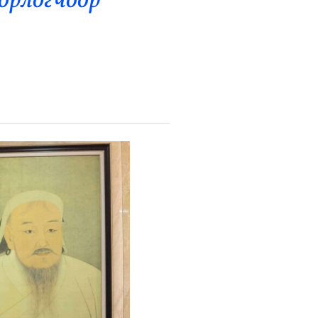
орлогчоор