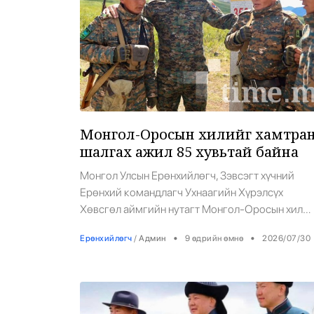
Монгол-Оросын хилийг хамтра
шалгах ажил 85 хувьтай байна
Монгол Улсын Ерөнхийлөгч, Зэвсэгт хүчний
Ерөнхий командлагч Ухнаагийн Хүрэлсүх
Хөвсгөл аймгийн нутагт Монгол-Оросын хил
дээр ажиллаж, улсын хилийг хоёр дахь удаагаа
•
•
Ерөнхийлөгч
/
Админ
9 өдрийн өмнө
2026/07/30
хамтран шалгах хээрийн ажлын хэсгийн ажилт
танилцлаа. Энэ үеэр Монгол Улсын хамгийн хо
захын цэг болох Монгол шарын даваанд байрла
улсын хилийн 350 дугаар тэмдгийг шинэчлэн
суурилуулав. Монгол-Оросын 3,543 км хилийг