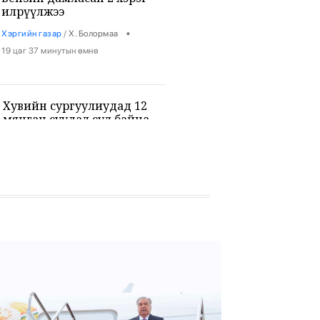
илрүүлжээ
•
Хэргийн газар
/
Х. Болормаа
19 цаг 37 минутын өмнө
Хувийн сургуулиудад 12
мянган суудал сул байна
•
Боловсрол
/
Х. Болормаа
19 цаг 49 минутын өмнө
9-р ангийн сурагч 3 багш, 3
сурагчийг буудан хөнөөжээ
•
Дэлхий
/
Х. Болормаа
21 цаг 3 минутын өмнө