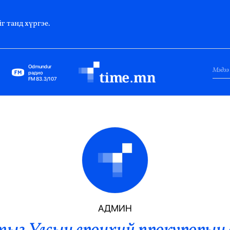
г танд хүргэе.
Odmundur
радио
FM 83.3/107
Нийслэл
Гадаад Харилцаа
Яамд
Элчин Сайд
Парламент
АДМИН
Засгийн Газар