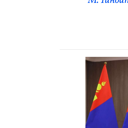
М.Чинбат
Эрүүл Мэнд
Орон Нутаг
Спорт
Энтертайнмент
Эрэн Сурвалжилга