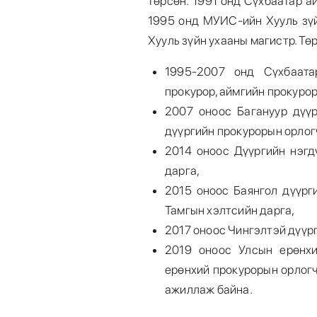
төрсөн. 1991 онд Сүхбаатар а
1995 онд МУИС-ийн Хууль зүй
Хууль зүйн ухааны магистр. Тө
1995-2007 онд Сүхбаата
прокурор, аймгийн прокурор
2007 оноос Багануур дүүр
дүүргийн прокурорын орлог
2014 оноос Дүүргийн нэгд
дарга,
2015 оноос Баянгол дүүрг
Тамгын хэлтсийн дарга,
2017 оноос Чингэлтэй дүүр
2019 оноос Улсын ерөнхи
ерөнхий прокурорын орлогч
ажиллаж байна.