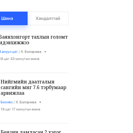
Шинэ
Хандалттай
Баянхонгорт тахлын голомт
идэвхижжээ
•
Халуун цэг
/
Х. Болормаа
18 цаг 43 минутын өмнө
Нийгмийн даатгалын
сангийн мөнгө 7.6 тэрбумаар
арвижлаа
•
Бизнес
/
Х. Болормаа
19 цаг 17 минутын өмнө
Бензин дамласан 2 хэрэг