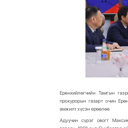
Ерөнхийлөгчийн Тамгын газ
прокурорын газарт очин Ерө
амжилт хүсэн ерөөлөө.
Адуучин сүрэг овогт Макси