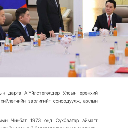
рын дарга А.Үйлстөгөлдөр Улсын ерөнхий
нхийлөгчийн зарлигийг сонордуулж, ажлын
мын Чинбат 1973 онд Сүхбаатар аймагт