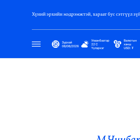
Хүний эрхийн мэдрэмжтэй, хараат бус сэтгүүл зүй
Улаанбаатар
Валютын
Зурхай
22
C
ханш
08/08/2026
Үүлэрхэг
USD:
₮
Улс Төр
Нийгэм
Эдийн Засаг
Дэлхий
Нийтлэлчийн Булан