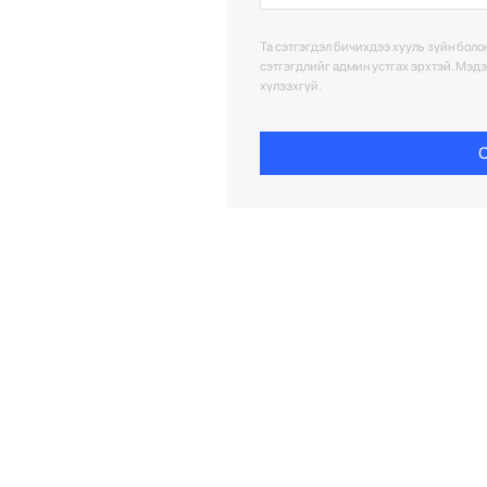
Та сэтгэгдэл бичихдээ хууль зүйн болон
сэтгэгдлийг админ устгах эрхтэй. Мэд
хүлээхгүй.
С