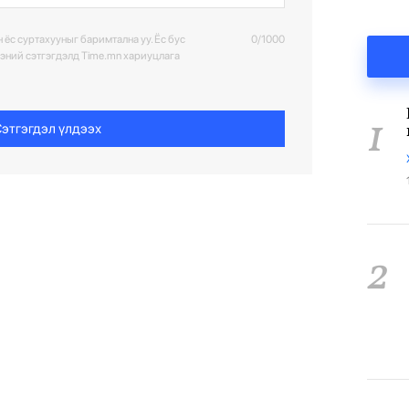
 ёс суртахууныг баримтална уу. Ёс бус
0/1000
ээний сэтгэгдэлд Time.mn хариуцлага
1
этгэгдэл үлдээх
2