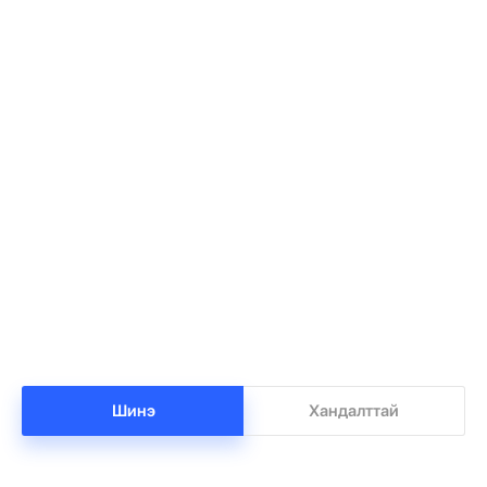
Баянхонгорт тахлын голомт идэвхижжээ
1
•
Халуун цэг
/
Х. Болормаа
12 цаг 54 минутын өмнө
Нийгмийн даатгалын сангийн мөнгө 7.6
2
тэрбумаар арвижлаа
•
Бизнес
/
Х. Болормаа
13 цаг 28 минутын өмнө
Шинэ
Хандалттай
Бензин дамласан 2 хэрэг илрүүлжээ