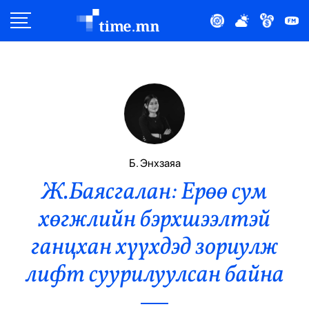
Улс Төр
Нийгэм
Эдийн Засаг
Дэлхий
Б. Энхзаяа
Ж.Баясгалан: Ерөө сум
Нийтлэлчийн Булан
хөгжлийн бэрхшээлтэй
Эрүүл Мэнд
ганцхан хүүхдэд зориулж
Орон Нутаг
лифт суурилуулсан байна
Спорт