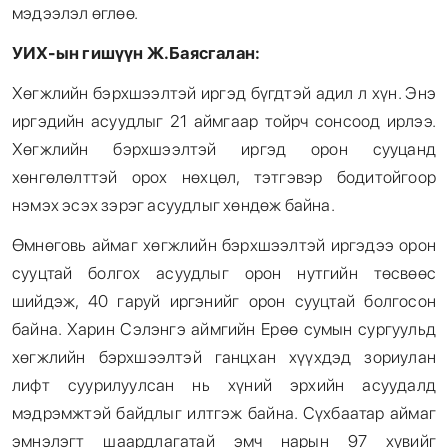
мэдээлэл өглөө.
УИХ-ын гишүүн Ж.Баясгалан:
Хөгжлийн бэрхшээлтэй иргэд бүгдтэй адил л хүн. Энэ
иргэдийн асуудлыг 21 аймгаар тойрч сонсоод ирлээ.
Хөгжлийн бэрхшээлтэй иргэд орон сууцанд
хөнгөлөлттэй орох нөхцөл, тэтгэвэр бодитойгоор
нэмэх эсэх зэрэг асуудлыг хөндөж байна.
Өмнөговь аймаг хөгжлийн бэрхшээлтэй иргэдээ орон
сууцтай болгох асуудлыг орон нутгийн төсвөөс
шийдэж, 40 гаруй иргэнийг орон сууцтай болгосон
байна. Харин Сэлэнгэ аймгийн Ерөө сумын сургуульд
хөгжлийн бэрхшээлтэй ганцхан хүүхдэд зориулан
лифт суурилуулсан нь хүний эрхийн асуудалд
мэдрэмжтэй байдлыг илтгэж байна. Сүхбаатар аймаг
эмнэлэгт шаардлагатай эмч нарын 97 хувийг