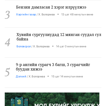
3
•
Хэргийн газар
/
Х. Болормаа
13 цаг 48 минутын өмнө
Хувийн сургуулиудад 12 мянган суудал сул
4
байна
•
Боловсрол
/
Х. Болормаа
14 цаг 0 минутын өмнө
9-р ангийн сурагч 3 багш, 3 сурагчийг
5
буудан хөнөөжээ
•
Дэлхий
/
Х. Болормаа
15 цаг 14 минутын өмнө