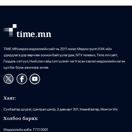
TIME.MN мэдээ мэдээллийн сайт нь 2011 оноос Медиа групп ХХК-ийн
удирдлага дор өөрчлөн зохион байгуулагдаж, NTV телевиз, Time.mn сайт,
Гоодаль сэтгүүл, Нийслэл гайд сэтгүүлийг нэгтгэсэн хэвлэл мэдээллийн нэгэн
цул баг болж ажиллаж эхлэв.
Хаяг:
Сүхбаатар дүүрэг, Цэнтрал цэнтр, 3 давхарт 301, Улаанбаатар, Монгол Улс
Холбоо барих:
Мэдээллийн алба: 7711 0091