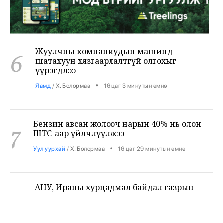
Жуулчны компаниудын машинд
6
шатахуун хязгаарлалтгүй олгохыг
үүрэгдлээ
•
Яамд
/
Х. Болормаа
16 цаг 3 минутын өмнө
Бензин авсан жолооч нарын 40% нь олон
7
ШТС-аар үйлчлүүлжээ
•
Уул уурхай
/
Х. Болормаа
16 цаг 29 минутын өмнө
АНУ, Ираны хурцадмал байдал газрын
8
тосны зах зээлийг дахин савлууллаа
•
Дэлхий
/
Б. Ариунаа
17 цаг 11 минутын өмнө