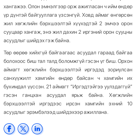
хангажээ. Олон эмнэлгээр орж ажигласан ч ийм өндөр
үр дүнтэй байгууллага үзсэнгүй. Ховд аймаг өнгөрсөн
жил хөгжлийн бэрхшээлтэй хүүхэдтэй 2 эмчээ орон
сууцаар хангаж, энэ жил дахин 2 иргэний орон сууцны
асуудлыг шийдэх гэж байна.
Төр өөрөө хийхгүй байгаагаас асуудал гараад байгаа
болохоос биш тал талд боломжгүй гэсэн үг биш. Орхон
аймагт хөгжлийн бэрхшээлтэй иргэдэд зориулсан
санхүүжилт хамгийн өндөр байсан ч хамгийн их
бухимдал үүссэн. 21 аймагт “Иргэдтэйгээ уулздаггүй”
гэсэн ганцхан асуудал ярьж байна. Хөгжлийн
бэрхшээлтэй иргэдээс ирсэн хамгийн эхний 10
асуудлыг эрэмбэлээд шийдэхээр ажиллана.