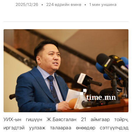
•
•
2025/12/26
224 өдрийн өмнө
1
мин уншина
Энтертайнмент
Эрэн Сурвалжилга
УИХ-ын гишүүн Ж.Баясгалан 21 аймгаар тойрч,
иргэдтэй уулзаж талаараа өнөөдөр сэтгүүлчдэд