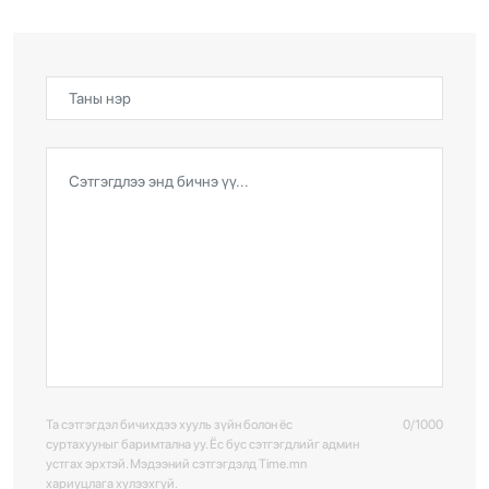
Та сэтгэгдэл бичихдээ хууль зүйн болон ёс
0/1000
суртахууныг баримтална уу. Ёс бус сэтгэгдлийг админ
устгах эрхтэй. Мэдээний сэтгэгдэлд Time.mn
хариуцлага хүлээхгүй.