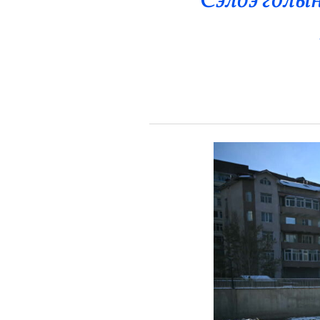
Сэлбэ голы
Эрүүл Мэнд
Орон Нутаг
Спорт
Энтертайнмент
Эрэн Сурвалжилга