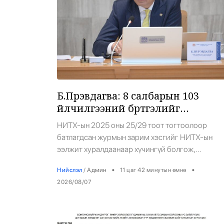
Б.Пүрэвдагва: 8 салбарын 103
үйлчилгээний бүртгэлийг
цуцалснаар бизнес эрхлэхэд
НИТХ-ын 2025 оны 25/29 тоот тогтоолоор
таатай нөхцөл бүрдэнэ
батлагдсан журмын зарим хэсгийг НИТХ-ын
ээлжит хуралдаанаар хүчингүй болгож,
зөвшөөрлийн шинжтэй 103 бүртгэлээс
•
•
Нийслэл
/
Админ
11 цаг 42 минутын өмнө
нийслэлийн бизнес эрхлэгчдийг чөлөөллөө.
2026/08/07
Нийслэлийн Засаг дарга бөгөөд Улаанбаатар
хотын Захирагч Б.Пүрэвдагва: -Бид иргэдийнх
амьдралын чанарыг сайжруулахад юу хийж
болох вэ гэдэг өнцгөөс шийдвэрүүдээ гаргаж