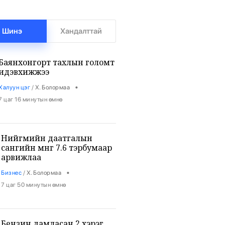
Шинэ
Хандалттай
Баянхонгорт тахлын голомт
идэвхижжээ
•
Халуун цэг
/
Х. Болормаа
7 цаг 16 минутын өмнө
Нийгмийн даатгалын
сангийн мөнгө 7.6 тэрбумаар
арвижлаа
•
Бизнес
/
Х. Болормаа
7 цаг 50 минутын өмнө
Бензин дамласан 2 хэрэг