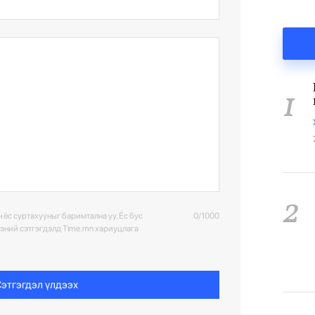
1
2
 ёс суртахууныг баримтална уу. Ёс бус
0/1000
ээний сэтгэгдэлд Time.mn хариуцлага
этгэгдэл үлдээх