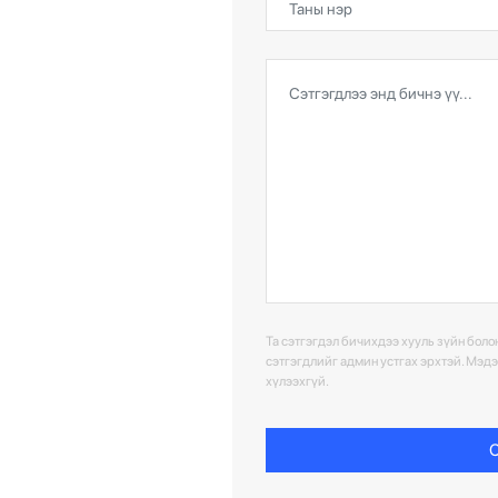
Та сэтгэгдэл бичихдээ хууль зүйн болон
сэтгэгдлийг админ устгах эрхтэй. Мэд
хүлээхгүй.
С