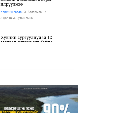
илрүүлжээ
•
Хэргийн газар
/
Х. Болормаа
8 цаг 10 минутын өмнө
Хувийн сургуулиудад 12
мянган суудал сул байна
•
Боловсрол
/
Х. Болормаа
8 цаг 22 минутын өмнө
9-р ангийн сурагч 3 багш, 3
сурагчийг буудан хөнөөжээ
•
Дэлхий
/
Х. Болормаа
9 цаг 36 минутын өмнө