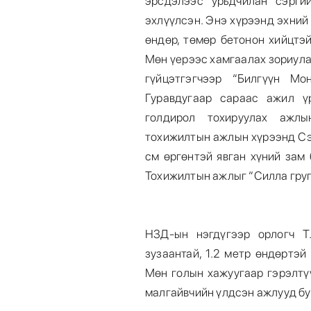
эрсдэлээс урьдчилан сэрги
эхлүүлсэн. Энэ хүрээнд эхний 
өндөр, төмөр бетонон хийцтэ
Мөн үерээс хамгаалах зориулал
гүйцэтгэгчээр “Билгүүн М
Гуравдугаар сараас ажил ү
голдирол тохируулах ажлы
тохижилтын ажлын хүрээнд Сэ
см өргөнтэй явган хүний зам
Тохижилтын ажлыг “Силла груп
НЗД-ын нэгдүгээр орлогч Т
зузаантай, 1.2 метр өндөртэ
Мөн голын хажуугаар гэрэлтү
малгайвчийн үлдсэн ажлууд бу