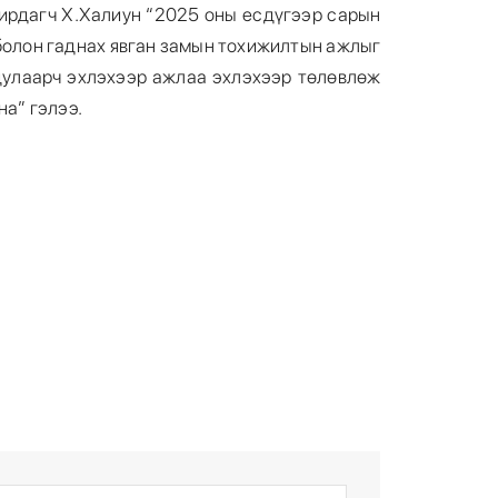
дирдагч Х.Халиун “2025 оны есдүгээр сарын
болон гаднах явган замын тохижилтын ажлыг
 дулаарч эхлэхээр ажлаа эхлэхээр төлөвлөж
на” гэлээ.