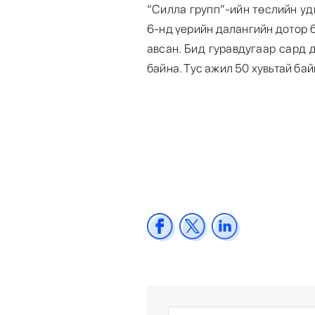
“Силла групп”-ийн төслийн у
6-нд үерийн далангийн дотор 
авсан. Бид гуравдугаар сард
байна. Тус ажил 50 хувьтай бай