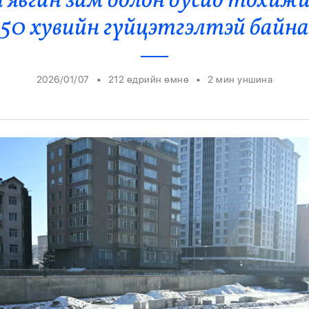
н явган зам болон бусад тохи
Ерөнхийлөгч
50 хувийн гүйцэтгэлтэй байна
•
•
2026/01/07
212 өдрийн өмнө
2
мин уншина