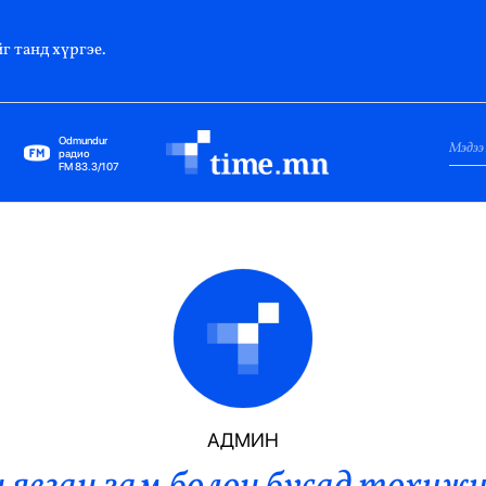
г танд хүргэе.
Odmundur
радио
FM 83.3/107
Нийслэл
Гадаад Харилцаа
Яамд
Элчин Сайд
Парламент
АДМИН
Засгийн Газар