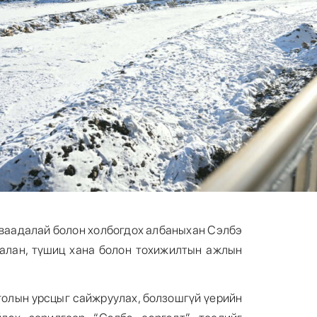
аваадалай болон холбогдох албаныхан Сэлбэ
алан, түшиц хана болон тохижилтын ажлын
 голын урсцыг сайжруулах, болзошгүй үерийн