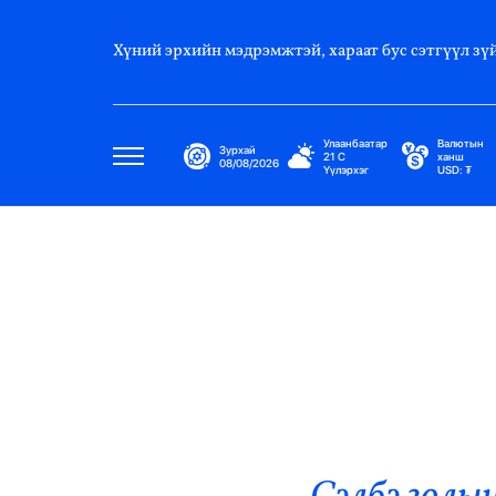
Хүний эрхийн мэдрэмжтэй, хараат бус сэтгүүл зүй
Улаанбаатар
Валютын
Зурхай
21
C
ханш
08/08/2026
Үүлэрхэг
USD:
₮
Улс Төр
Нийгэм
Эдийн Засаг
Дэлхий
Нийтлэлчийн Булан