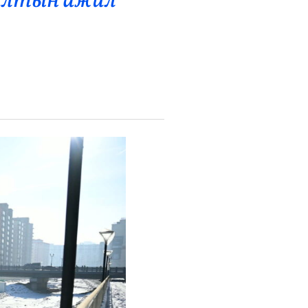
жилтын ажил