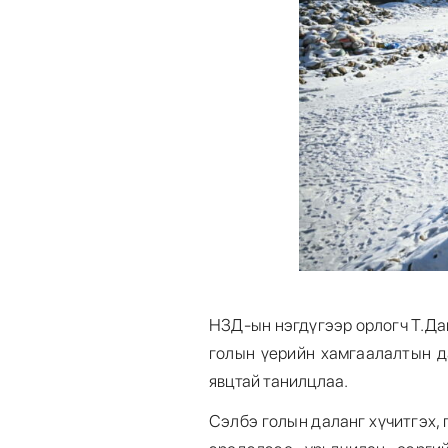
НЗД-ын нэгдүгээр орлогч Т.Д
голын үерийн хамгаалалтын д
явцтай танилцлаа.
Сэлбэ голын даланг хүчитгэх,