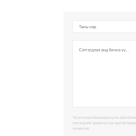
Та сэтгэгдэл бичихдээ хууль зүйн болон
сэтгэгдлийг админ устгах эрхтэй. Мэд
хүлээхгүй.