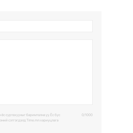
 ёс суртахууныг баримтална уу. Ёс бус
0/1000
ээний сэтгэгдэлд Time.mn хариуцлага