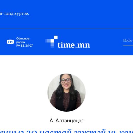
г танд хүргэе.
Odmundur
радио
FM 83.3/107
Нийслэл
Гадаад Харилцаа
Яамд
Элчин Сайд
Парламент
А. Алтанцэцэг
Засгийн Газар