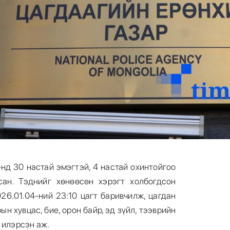
нд 30 настай эмэгтэй, 4 настай охинтойгоо
ан. Тэднийг хөнөөсөн хэрэгт холбогдсон
26.01.04-ний 23:10 цагт баривчилж, цагдан
ын хувцас, бие, орон байр, эд зүйл, тээврийн
 илэрсэн аж.