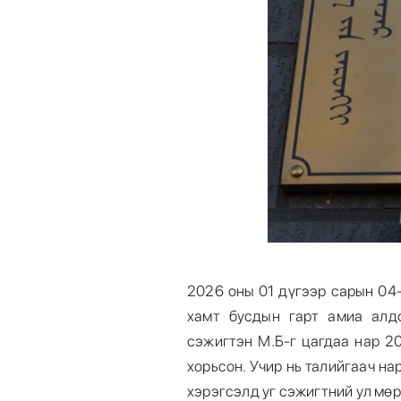
2026 оны 01 дүгээр сарын 04-
хамт бусдын гарт амиа алдс
сэжигтэн М.Б-г цагдаа нар 20
хорьсон. Учир нь талийгаач нар
хэрэгсэлд уг сэжигтний ул мөр