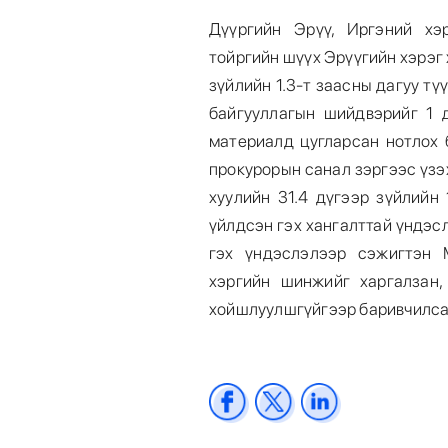
Дүүргийн Эрүү, Иргэний хэ
тойргийн шүүх Эрүүгийн хэрэг 
зүйлийн 1.3-т заасны дагуу тү
байгууллагын шийдвэрийг 1 
материалд цугларсан нотлох 
прокурорын санал зэргээс үзэ
хуулийн 31.4 дүгээр зүйлийн 
үйлдсэн гэх хангалттай үндэс
гэх үндэслэлээр сэжигтэн 
хэргийн шинжийг харгалзан,
хойшлуулшгүйгээр баривчилса