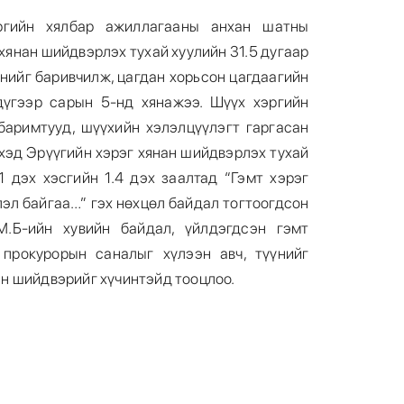
ргийн хялбар ажиллагааны анхан шатны
хянан шийдвэрлэх тухай хуулийн 31.5 дугаар
үнийг баривчилж, цагдан хорьсон цагдаагийн
дүгээр сарын 5-нд хянажээ. Шүүх хэргийн
баримтууд, шүүхийн хэлэлцүүлэгт гаргасан
хэд Эрүүгийн хэрэг хянан шийдвэрлэх тухай
1 дэх хэсгийн 1.4 дэх заалтад “Гэмт хэрэг
лэл байгаа…” гэх нөхцөл байдал тогтоогдсон
М.Б-ийн хувийн байдал, үйлдэгдсэн гэмт
 прокурорын саналыг хүлээн авч, түүнийг
н шийдвэрийг хүчинтэйд тооцлоо.