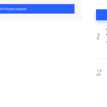
этгэгдэл үлдээх
1
2