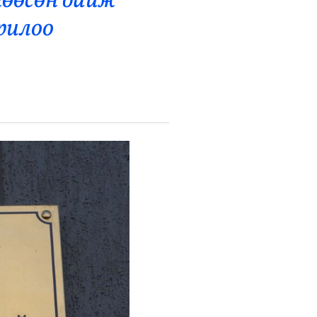
нөөсөн байж
орилоо