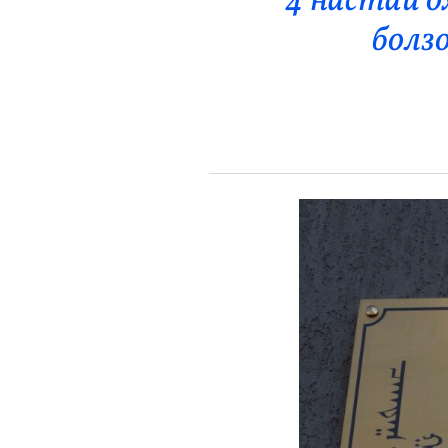
4 настай о
Эрүүл Мэнд
болзо
Орон Нутаг
Спорт
Энтертайнмент
Эрэн Сурвалжилга