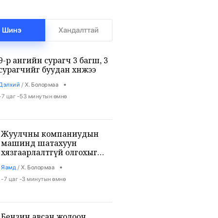
Шинэ
Хандалттай
9-р ангийн сурагч 3 багш, 3
сурагчийг буудан хөнөөжээ
•
Дэлхий
/
Х. Болормаа
-7 цаг -53 минутын өмнө
Жуулчны компаниудын
машинд шатахуун
хязгаарлалтгүй олгохыг
үүрэгдлээ
•
Яамд
/
Х. Болормаа
-7 цаг -3 минутын өмнө
Бензин авсан жолооч