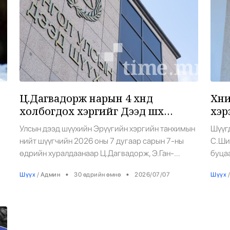
6
Ц.Дагвадорж нарын 4 хүнд
Хүн
холбогдох хэргийг Дээд шүүх
хэрэ
хэлэлцэнэ
Улсын дээд шүүхийн Эрүүгийн хэргийн танхимын
Шүүгд
нийт шүүгчийн 2026 оны 7 дугаар сарын 7-ны
С.Ши-
өдрийн хуралдаанаар Ц.Дагвадорж, Э.Ган-
буцаа
Эрдэнэ, Э.Номин-Эрдэнэ, Х.Энхсайхан нарт
оны 
7
•
•
Шүүх
/
Админ
30 өдрийн өмнө
2026/07/07
Шүүх
/
холбогдох хэргийг хохирогчийн хууль ёсны
үед Н
ан
төлөөлөгч Г.Отгонтуяа, түүний өмгөөлөгч
дуга
Б.Солонго, М.Баасанбат, Р.Булгамаа,
хүртэ
Б.Баатарсайхан, З.Хүрэлсүх нарын гаргасан
буцаа
гомдлуудыг үндэслэн хянан хэлэлцлээ. Танхимын