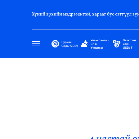
Хүний эрхийн мэдрэмжтэй, хараат бус сэтгүүл зүй
Улаанбаатар
Валютын
Зурхай
25
C
ханш
08/07/2026
Үүлэрхэг
USD:
₮
Улс Төр
Нийгэм
Эдийн Засаг
Дэлхий
Нийтлэлчийн Булан