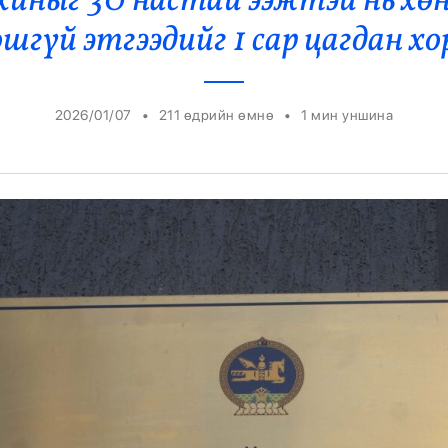
хиныг 30 настай ээжтэй нь хө
Ерөнхийлөгч
шгүй этгээдийг 1 сар цагдан х
•
•
2026/01/07
211 өдрийн өмнө
1
мин уншина