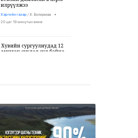
илрүүлжээ
•
Хэргийн газар
/
Х. Болормаа
20 цаг 19 минутын өмнө
Хувийн сургуулиудад 12
мянган суудал сул байна
•
Боловсрол
/
Х. Болормаа
20 цаг 31 минутын өмнө
9-р ангийн сурагч 3 багш, 3
сурагчийг буудан хөнөөжээ
•
Дэлхий
/
Х. Болормаа
21 цаг 44 минутын өмнө