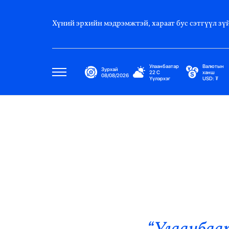
Хүний эрхийн мэдрэмжтэй, хараат бус сэтгүүл зүй
Улаанбаатар
Валютын
Зурхай
22
C
ханш
08/08/2026
Үүлэрхэг
USD:
₮
Улс Төр
Нийгэм
Эдийн Засаг
Дэлхий
Нийтлэлчийн Булан