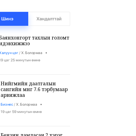
Шинэ
Хандалттай
Баянхонгорт тахлын голомт
идэвхижжээ
•
Халуун цэг
/
Х. Болормаа
19 цаг 25 минутын өмнө
Нийгмийн даатгалын
сангийн мөнгө 7.6 тэрбумаар
арвижлаа
•
Бизнес
/
Х. Болормаа
19 цаг 59 минутын өмнө
Бензин дамласан 2 хэрэг