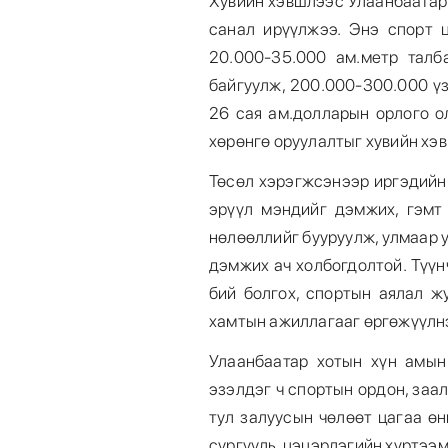
Хувийн хэвшлээс Улаанбаатар
санал ирүүлжээ. Энэ спорт 
20.000-35.000 ам.метр талб
байгуулж, 200.000-300.000 үз
26 сая ам.долларын орлого о
хөрөнгө оруулалтыг хувийн хэ
Төсөл хэрэгжсэнээр иргэдийн
эрүүл мэндийг дэмжих, гэмт 
нөлөөллийг бууруулж, улмаар 
дэмжих ач холбогдолтой. Түү
бий болгох, спортын аялал ж
хамтын ажиллагааг өргөжүүлнэ
Улаанбаатар хотын хүн амын
эзэлдэг ч спортын ордон, заал
тул залуусын чөлөөт цагаа ө
сургууль, цэцэрлэгийн хүртээ