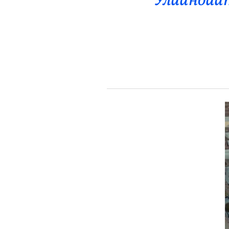
“Улаанбаат
Эрүүл Мэнд
Орон Нутаг
Спорт
Энтертайнмент
Эрэн Сурвалжилга