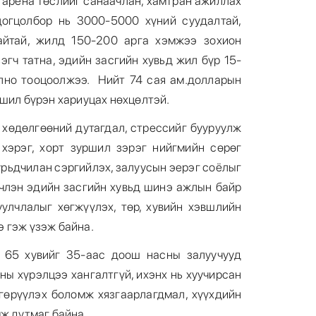
 арена төслийг санаачлан, хамтран ажиллах
цогцолбор нь 3000-5000 хүний суудалтай,
айтай, жилд 150-200 арга хэмжээ зохион
эгч татна, эдийн засгийн хувьд жил бүр 15-
лно тооцоолжээ. Нийт 74 сая ам.долларын
вшил бүрэн хариуцах нөхцөлтэй.
 хөдөлгөөний дутагдал, стрессийг бууруулж
хэрэг, хорт зуршил зэрэг нийгмийн сөрөг
урьдчилан сэргийлэх, залуусын эерэг соёлыг
нчлэн эдийн засгийн хувьд шинэ ажлын байр
уулчлалыг хөгжүүлэх, төр, хувийн хэвшлийн
 гэж үзэж байна.
 65 хувийг 35-аас доош насны залуучууд
ны хүрэлцээ хангалтгүй, ихэнх нь хуучирсан
нгөрүүлэх боломж хязгаарлагдмал, хүүхдийн
мж дутмаг байна.