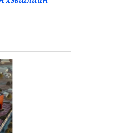
йн хэвшлийн