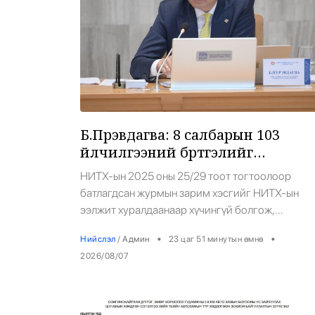
Б.Пүрэвдагва: 8 салбарын 103
үйлчилгээний бүртгэлийг
цуцалснаар бизнес эрхлэхэд
НИТХ-ын 2025 оны 25/29 тоот тогтоолоор
таатай нөхцөл бүрдэнэ
батлагдсан журмын зарим хэсгийг НИТХ-ын
ээлжит хуралдаанаар хүчингүй болгож,
зөвшөөрлийн шинжтэй 103 бүртгэлээс
•
•
Нийслэл
/
Админ
23 цаг 51 минутын өмнө
нийслэлийн бизнес эрхлэгчдийг чөлөөллөө.
2026/08/07
Нийслэлийн Засаг дарга бөгөөд Улаанбаатар
хотын Захирагч Б.Пүрэвдагва: -Бид иргэдийнх
амьдралын чанарыг сайжруулахад юу хийж
болох вэ гэдэг өнцгөөс шийдвэрүүдээ гаргаж