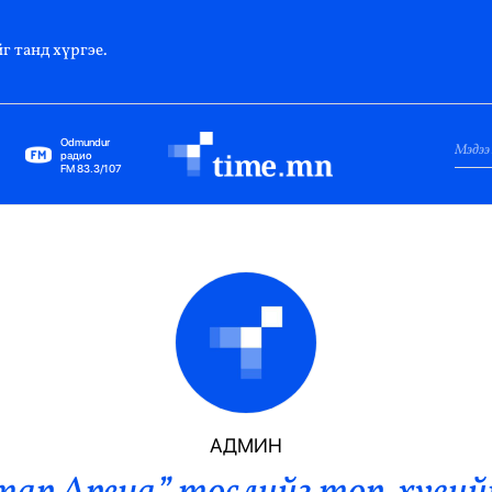
г танд хүргэе.
Odmundur
радио
FM 83.3/107
Нийслэл
Гадаад Харилцаа
Яамд
Элчин Сайд
Парламент
АДМИН
Засгийн Газар