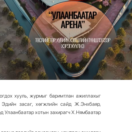
огдох хууль, журмыг баримтлан ажиллахыг
 Эдийн засаг, хөгжлийн сайд Ж.Энхбаяр,
өд Улаанбаатар хотын захирагч Х.Нямбаатар