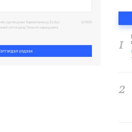
 ёс суртахууныг баримтална уу. Ёс бус
0/1000
ээний сэтгэгдэлд Time.mn хариуцлага
1
этгэгдэл үлдээх
2