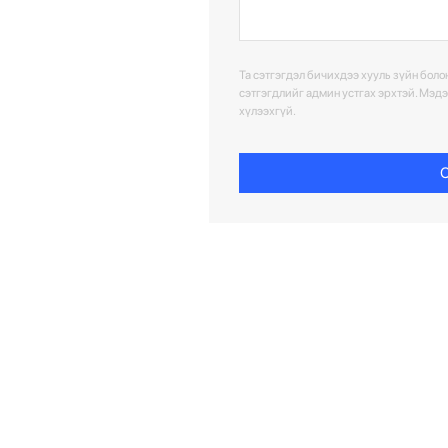
Та сэтгэгдэл бичихдээ хууль зүйн болон
сэтгэгдлийг админ устгах эрхтэй. Мэд
хүлээхгүй.
С