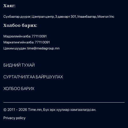
Хаяг:
Сүхбаатар дүүрэг, Цэнтрал цэнтр, 3 давхарт 301, Улаанбаатар, Монгол Улс
Холбоо барих:
Мэдээллийн алба: 7711 0091
Маркетингийн алба: 7711 0091
Цахим шуудан: time@mediagroup.mn
БИДНИЙ ТУХАЙ
СУРТАЛЧИЛГАА БАЙРШУУЛАХ
ХОЛБОО БАРИХ
© 2011 -
2026
Time.mn, Бүх эрх хуулиар хамгаалагдсан.
Privacy policy