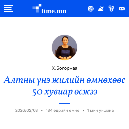
Улс Төр
Нийгэм
Эдийн Засаг
Дэлхий
Х. Болормаа
Алтны үнэ жилийн өмнөхөөс
Нийтлэлчийн Булан
50 хувиар өсжээ
Эрүүл Мэнд
Орон Нутаг
•
•
2026/02/03
184 өдрийн өмнө
1
мин уншина
Спорт