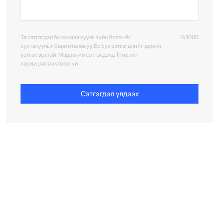
Та сэтгэгдэл бичихдээ хууль зүйн болон ёс
0/1000
суртахууныг баримтална уу. Ёс бус сэтгэгдлийг админ
устгах эрхтэй. Мэдээний сэтгэгдэлд Time.mn
хариуцлага хүлээхгүй.
Сэтгэгдэл үлдээх