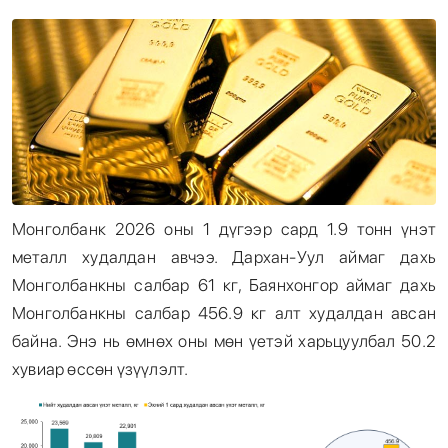
Энтертайнмент
Эрэн Сурвалжилга
Монголбанк 2026 оны 1 дүгээр сард 1.9 тонн үнэт
металл худалдан авчээ. Дархан-Уул аймаг дахь
Монголбанкны салбар 61 кг, Баянхонгор аймаг дахь
Монголбанкны салбар 456.9 кг алт худалдан авсан
байна. Энэ нь өмнөх оны мөн үетэй харьцуулбал 50.2
хувиар өссөн үзүүлэлт.