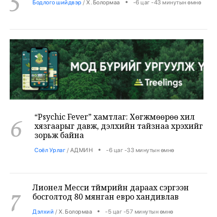
“Psychic Fever” хамтлаг: Хөгжмөөрөө хил
6
хязгаарыг давж, дэлхийн тайзнаа хүрэхийг
зорьж байна
•
Соёл Урлаг
/
АДМИН
-6 цаг -33 минутын өмнө
Лионел Месси түймрийн дараах сэргээн
7
босголтод 80 мянган евро хандивлав
•
Дэлхий
/
Х. Болормаа
-5 цаг -57 минутын өмнө