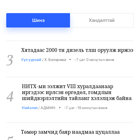
2
дээш жил ашиглаж байна
•
Яамд
/
Х. Болормаа
-8 цаг -29 минутын өмнө
Шинэ
Хандалттай
Хятадаас 2000 тн дизель түлш оруулж иржээ
3
•
Уул уурхай
/
Х. Болормаа
-7 цаг 0 минутын өмнө
НИТХ-ын ээлжит VIII хуралдаанаар
4
иргэдээс ирүүлсэн өргөдөл, гомдлын
шийдвэрлэлтийн тайланг хэлэлцэж байна
•
Нийслэл
/
АДМИН
-7 цаг -19 минутын өмнө
Төмөр замчид баяр наадмаа цуцаллаа
5
•
Бодлого шийдвэр
/
Х. Болормаа
-6 цаг -43 минутын өмнө