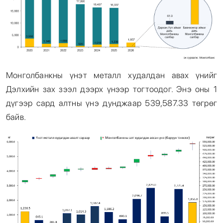
Монголбанкны үнэт металл худалдан авах үнийг
Дэлхийн зах зээл дээрх үнээр тогтоодог. Энэ оны 1
дүгээр сард алтны үнэ дунджаар 539,587.33 төгрөг
байв.